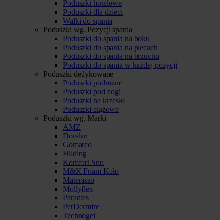
Poduszki hotelowe
Poduszki dla dzieci
Wałki do spania
Poduszki wg. Pozycji spania
Poduszki do spania na boku
Poduszki do spania na plecach
Poduszki do spania na brzuchu
Poduszki do spania w każdej pozycji
Poduszki dedykowane
Poduszki podróżne
Poduszki pod nogi
Poduszki na krzesło
Poduszki ciążowe
Poduszki wg. Marki
AMZ
Dorelan
Gomarco
Hilding
Komfort Snu
M&K Foam Koło
Materasso
Mollyflex
Paradies
PerDormire
Technogel