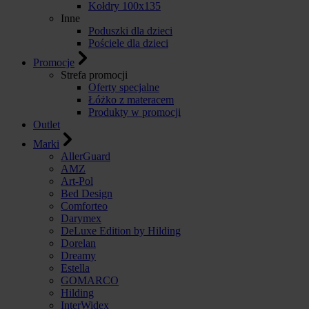
Kołdry 100x135
Inne
Poduszki dla dzieci
Pościele dla dzieci
Promocje
Strefa promocji
Oferty specjalne
Łóżko z materacem
Produkty w promocji
Outlet
Marki
AllerGuard
AMZ
Art-Pol
Bed Design
Comforteo
Darymex
DeLuxe Edition by Hilding
Dorelan
Dreamy
Estella
GOMARCO
Hilding
InterWidex