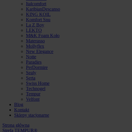
Italcomfort
KaribianDescanso
KING KOIL
Komfort Snu
La Z Boy
LEKTO
M&K Foam Koło
Materasso
Mollyflex
New Elegance
Notte
Paradies
PerDormire
Sealy
Serta
Swiss Home
Technogel
Tempur
Velfont
Blog
Kontakt
Sklepy stacjonarne
Strona główna
Strefa TEMPUR®