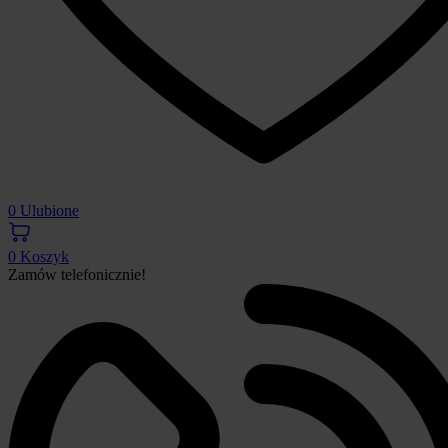
0
Ulubione
0
Koszyk
Zamów telefonicznie!