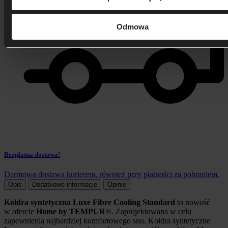
Odmowa
Bezpłatna dostawa!
Darmowa dostawa kurierem, również przy płatności za pobraniem.
Opis
Dodatkowe informacje
Opinie
Kołdra syntetyczna Luxe Fibre Cooling Standard
to nowość
w ofercie
Home by TEMPUR
®. Zaprojektowana w celu
zapewnienia najbardziej komfortowego snu. Kołdra syntetyczne