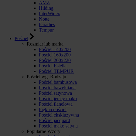
AMZ
Hilding
InterWidex
Notte
Paradies
Tempur
Pościel
Rozmiar lub marka
Pościel 140x200
Pościel 160x200
Pościel 200x220
Pościel Estella
Pościel TEMPUR
Pościel wg. Rodzaju
Pościel bambusowa
Pościel bawełniana
Pościel satynowa
Pościel jersey mako
Pościel flanelowa
Piękna pościel
Pościel ekskluzywna
Pościel jacquard
Pościel mako satyna
Popularne Wzory