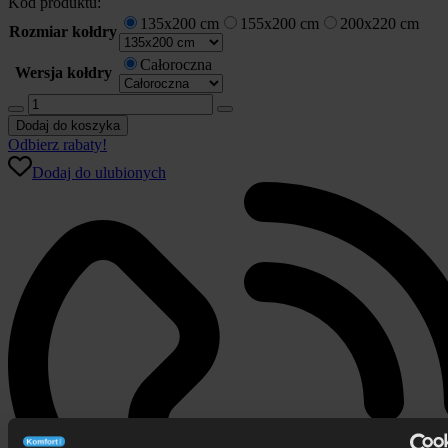
Kod produktu:
135x200 cm
155x200 cm
200x220 cm
Rozmiar kołdry
Całoroczna
Wersja kołdry
ilość
Kołdra
Dodaj do koszyka
syntetyczna
Odbierz rabaty!
Home
Dodaj do ulubionych
by
TEMPUR®
Luxe
Fibre
Cooling
Standard