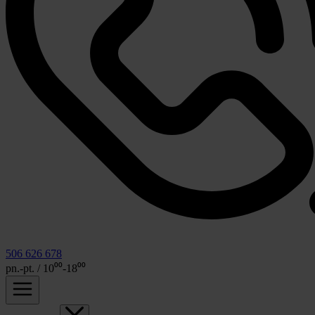
506 626 678
pn.-pt. / 10⁰⁰-18⁰⁰