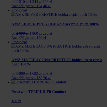
Pierwotna
Aktualna
od
1 510 zł
1 344 zł
-166 zł
cena
cena
Rata 0% już od: 134,40 zł
wynosiła:
wynosi:
Promocja!
1
1
510
344
zł.
zł.
AMZ SILVER PRESTIGE kołdra ciepła, puch 100%
Pierwotna
Aktualna
od
2 090 zł
1 860 zł
-230 zł
cena
cena
Rata 0% już od: 186 zł
wynosiła:
wynosi:
Promocja!
2
1
090
860
zł.
zł.
AMZ MATERACOWA PRESTIGE kołdra extra ciepła
puch 100%
Pierwotna
Aktualna
od
1 890 zł
1 682 zł
-208 zł
cena
cena
Rata 0% już od: 168,20 zł
wynosiła:
wynosi:
1
1
890
682
Poszewka TEMPUR-Fit Comfort
zł.
zł.
100 zł