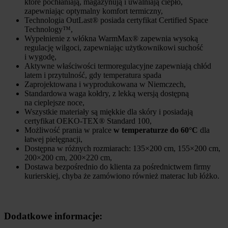
które pochłaniają, magazynują i uwalniają ciepło,
zapewniając optymalny komfort termiczny,
Technologia OutLast® posiada certyfikat Certified Space
Technology™,
Wypełnienie z włókna WarmMax® zapewnia wysoką
regulację wilgoci, zapewniając użytkownikowi suchość
i wygodę,
Aktywne właściwości termoregulacyjne zapewniają chłód
latem i przytulność, gdy temperatura spada
Zaprojektowana i wyprodukowana w Niemczech,
Standardowa waga kołdry, z lekką wersją dostępną
na cieplejsze noce,
Wszystkie materiały są miękkie dla skóry i posiadają
certyfikat OEKO-TEX® Standard 100,
Możliwość prania w pralce
w temperaturze do 60°C
dla
łatwej pielęgnacji,
Dostępna w różnych rozmiarach: 135×200 cm, 155×200 cm,
200×200 cm, 200×220 cm,
Dostawa bezpośrednio do klienta za pośrednictwem firmy
kurierskiej, chyba że zamówiono również materac lub łóżko.
Dodatkowe informacje: