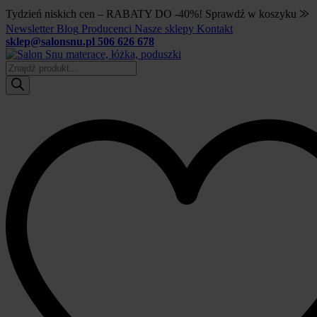
Tydzień niskich cen – RABATY DO -40%! Sprawdź w koszyku ⨠
Newsletter
Blog
Producenci
Nasze sklepy
Kontakt
sklep@salonsnu.pl
506 626 678
Wyszukiwarka
produktów