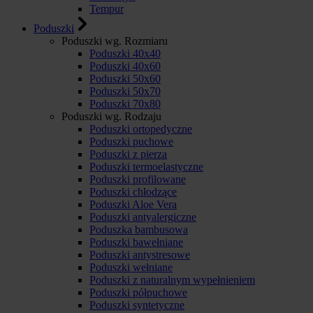
Tempur
Poduszki
Poduszki wg. Rozmiaru
Poduszki 40x40
Poduszki 40x60
Poduszki 50x60
Poduszki 50x70
Poduszki 70x80
Poduszki wg. Rodzaju
Poduszki ortopedyczne
Poduszki puchowe
Poduszki z pierza
Poduszki termoelastyczne
Poduszki profilowane
Poduszki chłodzące
Poduszki Aloe Vera
Poduszki antyalergiczne
Poduszka bambusowa
Poduszki bawełniane
Poduszki antystresowe
Poduszki wełniane
Poduszki z naturalnym wypełnieniem
Poduszki półpuchowe
Poduszki syntetyczne