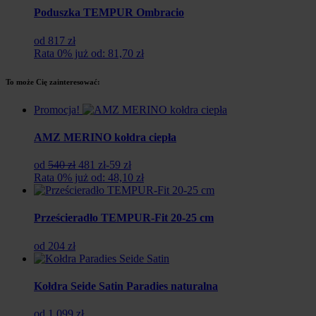
Poduszka TEMPUR Ombracio
od 817 zł
Rata 0% już od: 81,70 zł
To może Cię zainteresować:
Promocja!
AMZ MERINO kołdra ciepła
Pierwotna
Aktualna
od
540 zł
481 zł
-59 zł
cena
cena
Rata 0% już od: 48,10 zł
wynosiła:
wynosi:
540
481
zł.
zł.
Prześcieradło TEMPUR-Fit 20-25 cm
od 204 zł
Kołdra Seide Satin Paradies naturalna
od 1 099 zł