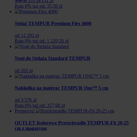
Pierwotna
Aktualna
506 zł
355 zł
-151 zł
cena
cena
Rata 0% już od: 35,50 zł
wynosiła:
wynosi:
506
355
zł.
zł.
Stelaż TEMPUR Premium Flex 4000
od 12 292 zł
Rata 0% już od: 1 229,20 zł
Nogi do Stelaża Standard TEMPUR
od 202 zł
Nakładka na materac TEMPUR One™ 5 cm
od 3 576 zł
Rata 0% już od: 357,60 zł
Promocja!
OUTLET Kolorowe Prześcieradło TEMPUR-Fit 20-25
cm z magazynu