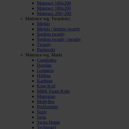
Materace 160x200
Materace 180x200
Materace 200×200
Materace wg. Twardości
Miękki
Miękki / średnio twardy
Średnio twardy
Średnio twardy / twardy
Twardy
Partnerski
Materace wg. Marki
Comforteo
Dorelan
Gomarco
Hilding
Karibian
King Koil
M&K Foam Koło
Materasso
Mollyflex
PerDormire
Sealy
Serta
Swiss Home
Technogel