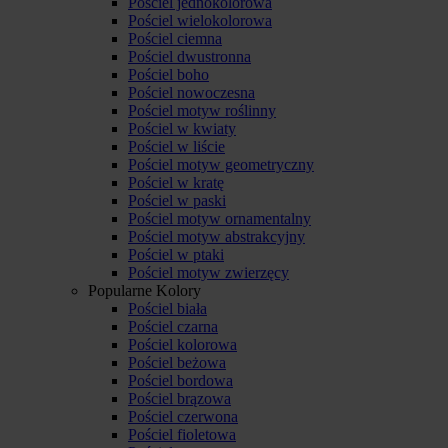
Pościel jednokolorowa
Pościel wielokolorowa
Pościel ciemna
Pościel dwustronna
Pościel boho
Pościel nowoczesna
Pościel motyw roślinny
Pościel w kwiaty
Pościel w liście
Pościel motyw geometryczny
Pościel w kratę
Pościel w paski
Pościel motyw ornamentalny
Pościel motyw abstrakcyjny
Pościel w ptaki
Pościel motyw zwierzęcy
Popularne Kolory
Pościel biała
Pościel czarna
Pościel kolorowa
Pościel beżowa
Pościel bordowa
Pościel brązowa
Pościel czerwona
Pościel fioletowa