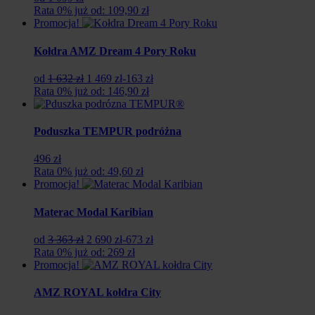
Rata 0% już od: 109,90 zł
Promocja!
Kołdra AMZ Dream 4 Pory Roku
Pierwotna
Aktualna
od
1 632 zł
1 469 zł
-163 zł
cena
cena
Rata 0% już od: 146,90 zł
wynosiła:
wynosi:
1
1
632
469
Poduszka TEMPUR podróżna
zł.
zł.
496 zł
Rata 0% już od: 49,60 zł
Promocja!
Materac Modal Karibian
Pierwotna
Aktualna
od
3 363 zł
2 690 zł
-673 zł
cena
cena
Rata 0% już od: 269 zł
wynosiła:
wynosi:
Promocja!
3
2
363
690
AMZ ROYAL kołdra City
zł.
zł.