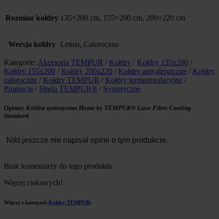
Rozmiar kołdry
135×200 cm, 155×200 cm, 200×220 cm
Wersja kołdry
Letnia, Całoroczna
Kategorie:
Akcesoria TEMPUR
/
Kołdry
/
Kołdry 135x200
/
Kołdry 155x200
/
Kołdry 200x220
/
Kołdry antyalergiczne
/
Kołdry
całoroczne
/
Kołdry TEMPUR
/
Kołdry termoregulacyjne
/
Promocje
/
Strefa TEMPUR®
/
Syntetyczne
Opinie:
Kołdra syntetyczna Home by TEMPUR® Luxe Fibre Cooling
Standard
Nikt jeszcze nie napisał opinii o tym produkcie.
Brak komentarzy do tego produktu.
Więcej ciekawych!
Więcej z kategorii
Kołdry TEMPUR
: