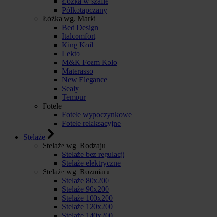
Łóżka w szafie
Półkotapczany
Łóżka wg. Marki
Bed Design
Italcomfort
King Koil
Lekto
M&K Foam Koło
Materasso
New Elegance
Sealy
Tempur
Fotele
Fotele wypoczynkowe
Fotele relaksacyjne
Stelaże
Stelaże wg. Rodzaju
Stelaże bez regulacji
Stelaże elektryczne
Stelaże wg. Rozmiaru
Stelaże 80x200
Stelaże 90x200
Stelaże 100x200
Stelaże 120x200
Stelaże 140x200