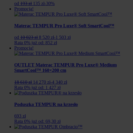
Pierwotna
Aktualna
od
193 zł
135 zł
-30%
cena
cena
Promocja!
wynosiła:
wynosi:
193
135
zł.
zł.
Materac TEMPUR Pro Luxe® Soft SmartCool™
Pierwotna
Aktualna
od
10 023 zł
8 520 zł
-1 503 zł
cena
cena
Rata 0% już od: 852 zł
wynosiła:
wynosi:
Promocja!
10
8
023
520
zł.
zł.
OUTLET Materac TEMPUR Pro Luxe® Medium
SmartCool™ 160×200 cm
Pierwotna
Aktualna
18 610 zł
14 270 zł
-4 340 zł
cena
cena
Rata 0% już od: 1 427 zł
wynosiła:
wynosi:
18
14
610
270
Poduszka TEMPUR na krzesło
zł.
zł.
693 zł
Rata 0% już od: 69,30 zł