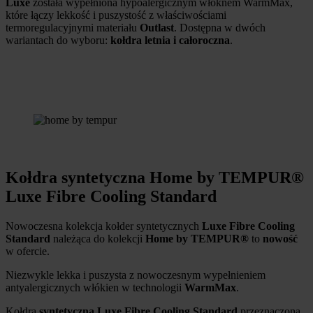
Luxe
została wypełniona hypoalergicznym włóknem WarmMax,
które łączy lekkość i puszystość z właściwościami
termoregulacyjnymi materiału
Outlast
. Dostępna w dwóch
wariantach do wyboru:
kołdra letnia i całoroczna
.
Kołdra syntetyczna Home by TEMPUR®
Luxe Fibre Cooling Standard
Nowoczesna kolekcja kołder syntetycznych
Luxe Fibre Cooling
Standard
należąca do kolekcji
Home by TEMPUR®
to
nowość
w ofercie.
Niezwykle lekka i puszysta z nowoczesnym wypełnieniem
antyalergicznych włókien w technologii
WarmMax
.
Kołdra
syntetyczna Luxe Fibre Cooling Standard
przeznaczona