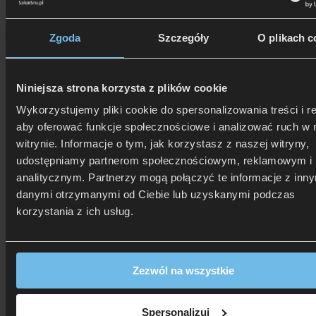
Zgoda
Szczegóły
O plikach c
Niniejsza strona korzysta z plików cookie
Wykorzystujemy pliki cookie do spersonalizowania treści i r
aby oferować funkcje społecznościowe i analizować ruch w 
witrynie. Informacje o tym, jak korzystasz z naszej witryny,
udostępniamy partnerom społecznościowym, reklamowym i
analitycznym. Partnerzy mogą połączyć te informacje z inn
506 626 678
- Zamów telefonicznie
danymi otrzymanymi od Ciebie lub uzyskanymi podczas
Zadzwoń i dowiedz się, jak dostać rabat!
korzystania z ich usług.
Zezwól na wszystkie
Spersonalizuj