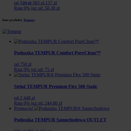
Pierwotna
Aktualna
od
720 zł
583 zł
-137 zł
cena
cena
Rata 0% już od: 58,30 zł
wynosiła:
wynosi:
720
583
Inne produkty
Tempur
:
zł.
zł.
Poduszka TEMPUR Comfort PureClean™
od 750 zł
Rata 0% już od: 75 zł
Stelaż TEMPUR Premium Flex 500 Static
od 2 448 zł
Rata 0% już od: 244,80 zł
Promocja!
Poduszka TEMPUR Samochodowa OUTLET