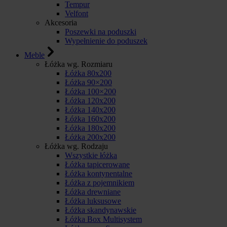
Tempur
Velfont
Akcesoria
Poszewki na poduszki
Wypełnienie do poduszek
Meble
Łóżka wg. Rozmiaru
Łóżka 80x200
Łóżka 90×200
Łóżka 100×200
Łóżka 120x200
Łóżka 140x200
Łóżka 160x200
Łóżka 180x200
Łóżka 200x200
Łóżka wg. Rodzaju
Wszystkie łóżka
Łóżka tapicerowane
Łóżka kontynentalne
Łóżka z pojemnikiem
Łóżka drewniane
Łóżka luksusowe
Łóżka skandynawskie
Łóżka Box Multisystem