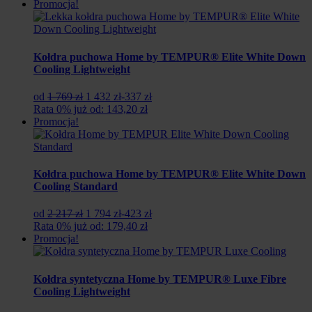
Promocja!
Kołdra puchowa Home by TEMPUR® Elite White Down
Cooling Lightweight
Pierwotna
Aktualna
od
1 769 zł
1 432 zł
-337 zł
cena
cena
Rata 0% już od: 143,20 zł
wynosiła:
wynosi:
Promocja!
1
1
769
432
zł.
zł.
Kołdra puchowa Home by TEMPUR® Elite White Down
Cooling Standard
Pierwotna
Aktualna
od
2 217 zł
1 794 zł
-423 zł
cena
cena
Rata 0% już od: 179,40 zł
wynosiła:
wynosi:
Promocja!
2
1
217
794
zł.
zł.
Kołdra syntetyczna Home by TEMPUR® Luxe Fibre
Cooling Lightweight