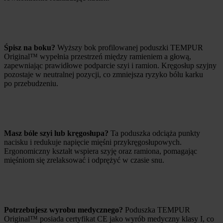
Śpisz na boku?
Wyższy bok profilowanej poduszki TEMPUR
Original™ wypełnia przestrzeń między ramieniem a głową,
zapewniając prawidłowe podparcie szyi i ramion. Kręgosłup szyjny
pozostaje w neutralnej pozycji, co zmniejsza ryzyko bólu karku
po przebudzeniu.
Masz bóle szyi lub kręgosłupa?
Ta poduszka odciąża punkty
nacisku i redukuje napięcie mięśni przykręgosłupowych.
Ergonomiczny kształt wspiera szyję oraz ramiona, pomagając
mięśniom się zrelaksować i odprężyć w czasie snu.
Potrzebujesz wyrobu medycznego?
Poduszka TEMPUR
Original™ posiada certyfikat CE jako wyrób medyczny klasy I, co