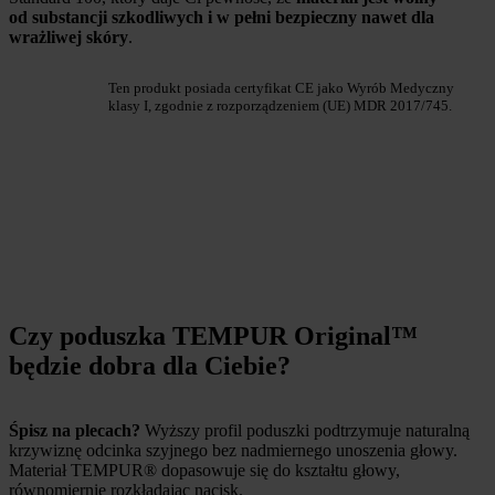
od substancji szkodliwych i w pełni bezpieczny nawet dla
wrażliwej skóry
.
Ten produkt posiada certyfikat CE jako Wyrób Medyczny
klasy I, zgodnie z rozporządzeniem (UE) MDR 2017/745.
Czy poduszka TEMPUR Original™
będzie dobra dla Ciebie?
Śpisz na plecach?
Wyższy profil poduszki podtrzymuje naturalną
krzywiznę odcinka szyjnego bez nadmiernego unoszenia głowy.
Materiał TEMPUR® dopasowuje się do kształtu głowy,
równomiernie rozkładając nacisk.