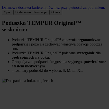
Darmowa dostawa kurierem, również przy płatności za pobraniem.
Opis
Dodatkowe informacje
Opinie
Poduszka TEMPUR Original™
w skrócie:
Poduszka TEMPUR Original™ zapewnia
ergonomiczne
podparcie
i pozwala zachować właściwą pozycję podczas
snu.
Poduszka TEMPUR Original™ polecana
szczególnie dla
osób śpiących na boku
.
Ortopedyczne podparcie kręgosłupa szyjnego,
potwierdzone
atestem medycznym
.
4 rozmiary poduszki do wyboru: S, M, L i XL