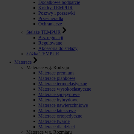
Dodatkowe podparcie
Kołdry TEMPUR
Poszwy i poszewki
Prześcieradła
Ochraniacze
Stelaże TEMPUR
Bez regulacji
Regulowane
Akcesoria do stelaży
Łóżka TEMPUR
Materace
Materace wg. Rodzaju
Materace premium
Materace piankowe
Materace termoelastyczne
Materace wysokoelastyczne
Materace sprężynowe
Materace hybrydowe
Materace nawierzchniowe
Materace lateksowe
Materace ortopedyczne
Materace twarde
Materace dla dzieci
Materace wg. Rozmiaru