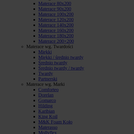
Materace 80x200
Materace 90x200
Materace 100x200
Materace 120x200
Materace 140x200
Materace 160x200
Materace 180x200
Materace 200×200
Materace wg. Twardości
Miękki
Miękki / średnio twardy
Średnio twardy
Średnio twardy / twardy
Twardy
Partnerski
Materace wg. Marki
Comforteo
Dorelan
Gomarco
Hilding
Karibian
King Koil
M&K Foam Koło
Materasso
Mollyflex