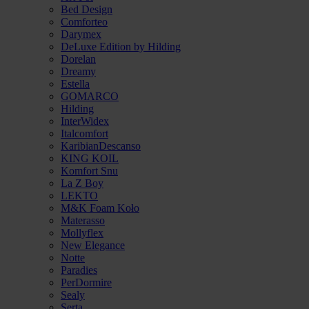
Bed Design
Comforteo
Darymex
DeLuxe Edition by Hilding
Dorelan
Dreamy
Estella
GOMARCO
Hilding
InterWidex
Italcomfort
KaribianDescanso
KING KOIL
Komfort Snu
La Z Boy
LEKTO
M&K Foam Koło
Materasso
Mollyflex
New Elegance
Notte
Paradies
PerDormire
Sealy
Serta