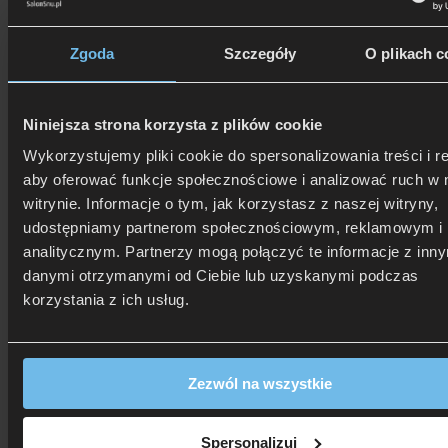
Zgoda
Szczegóły
O plikach c
Niniejsza strona korzysta z plików cookie
Wykorzystujemy pliki cookie do spersonalizowania treści i r
aby oferować funkcje społecznościowe i analizować ruch w 
witrynie. Informacje o tym, jak korzystasz z naszej witryny,
udostępniamy partnerom społecznościowym, reklamowym i
analitycznym. Partnerzy mogą połączyć te informacje z inn
danymi otrzymanymi od Ciebie lub uzyskanymi podczas
korzystania z ich usług.
Zezwól na wszystkie
506 626 678
- Zamów telefonicznie
Zadzwoń i dowiedz się, jak dostać rabat!
Spersonalizuj