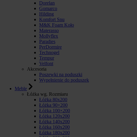
Dorelan
Gomarco
Hilding
Komfort Snu
M&K Foam Koło
Materasso
Mollyflex
Paradies
PerDormire
Technogel
Tempur
Velfont
Akcesoria
Poszewki na poduszki
Wypełnienie do poduszek
Meble
Łóżka wg. Rozmiaru
Łóżka 80x200
Łóżka 90×200
Łóżka 100×200
Łóżka 120x200
Łóżka 140x200
Łóżka 160x200
Łóżka 180x200