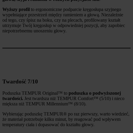
Wyższy profil
to ergonomiczne podparcie kręgosłupa szyjnego
wypełniające przestrzeń między ramieniem a głową. Niezależnie
od tego, czy śpisz na boku, czy na plecach, profilowany kształt
utrzymuje Twój kręgosłup w odpowiedniej pozycji, aby zapobiec
niepotrzebnemu unoszeniu głowy.
Twardość 7/10
Poduszka TEMPUR Original™ to
poduszka o podwyższonej
twardości.
Jest twardsza niż TEMPUR Comfort™ (5/10) i nieco
miększa niż TEMPUR Millennium™ (8/10).
Wybierając poduszkę TEMPUR® po raz pierwszy, warto wiedzieć,
że materiał potrzebuje kilku minut, by reagować pod wpływem
temperatury ciała i dopasować do kształtu głowy.