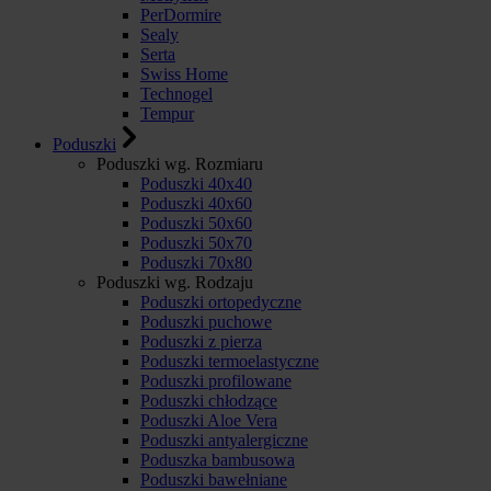
PerDormire
Sealy
Serta
Swiss Home
Technogel
Tempur
Poduszki
Poduszki wg. Rozmiaru
Poduszki 40x40
Poduszki 40x60
Poduszki 50x60
Poduszki 50x70
Poduszki 70x80
Poduszki wg. Rodzaju
Poduszki ortopedyczne
Poduszki puchowe
Poduszki z pierza
Poduszki termoelastyczne
Poduszki profilowane
Poduszki chłodzące
Poduszki Aloe Vera
Poduszki antyalergiczne
Poduszka bambusowa
Poduszki bawełniane