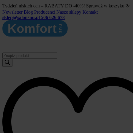
Tydzień niskich cen – RABATY DO -40%! Sprawdź w koszyku ⨠
Newsletter
Blog
Producenci
Nasze sklepy
Kontakt
sklep@salonsnu.pl
506 626 678
Wyszukiwarka
produktów