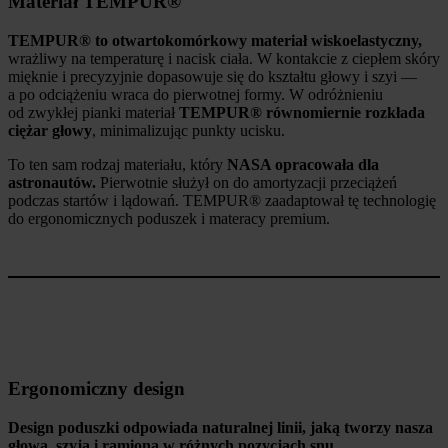
Materiał TEMPUR®
TEMPUR® to otwartokomórkowy materiał wiskoelastyczny,
wrażliwy na temperaturę i nacisk ciała. W kontakcie z ciepłem skóry
mięknie i precyzyjnie dopasowuje się do kształtu głowy i szyi —
a po odciążeniu wraca do pierwotnej formy. W odróżnieniu
od zwykłej pianki materiał
TEMPUR® równomiernie rozkłada
ciężar głowy
, minimalizując punkty ucisku.
To ten sam rodzaj materiału, który
NASA opracowała dla
astronautów.
Pierwotnie służył on do amortyzacji przeciążeń
podczas startów i lądowań. TEMPUR® zaadaptował tę technologię
do ergonomicznych poduszek i materacy premium.
Ergonomiczny design
Design poduszki odpowiada naturalnej linii, jaką tworzy nasza
głowa, szyja i ramiona w różnych pozycjach snu
.