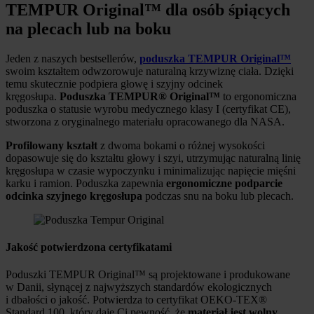
TEMPUR Original™ dla osób śpiących
na plecach lub na boku
Jeden z naszych bestsellerów,
poduszka TEMPUR Original™
swoim kształtem odwzorowuje naturalną krzywiznę ciała. Dzięki
temu skutecznie podpiera głowę i szyjny odcinek
kręgosłupa.
Poduszka TEMPUR® Original™
to ergonomiczna
poduszka o statusie wyrobu medycznego klasy I (certyfikat CE),
stworzona z oryginalnego materiału opracowanego dla NASA.
Profilowany kształt
z dwoma bokami o różnej wysokości
dopasowuje się do kształtu głowy i szyi, utrzymując naturalną linię
kręgosłupa w czasie wypoczynku i minimalizując napięcie mięśni
karku i ramion. Poduszka zapewnia
ergonomiczne podparcie
odcinka szyjnego kręgosłupa
podczas snu na boku lub plecach.
Jakość potwierdzona certyfikatami
Poduszki TEMPUR Original™ są projektowane i produkowane
w Danii, słynącej z najwyższych standardów ekologicznych
i dbałości o jakość. Potwierdza to certyfikat OEKO-TEX®
Standard 100, który daje Ci pewność, że
materiał jest wolny