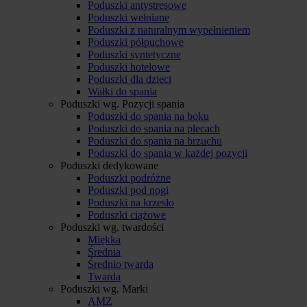
Poduszki antystresowe
Poduszki wełniane
Poduszki z naturalnym wypełnieniem
Poduszki półpuchowe
Poduszki syntetyczne
Poduszki hotelowe
Poduszki dla dzieci
Wałki do spania
Poduszki wg. Pozycji spania
Poduszki do spania na boku
Poduszki do spania na plecach
Poduszki do spania na brzuchu
Poduszki do spania w każdej pozycji
Poduszki dedykowane
Poduszki podróżne
Poduszki pod nogi
Poduszki na krzesło
Poduszki ciążowe
Poduszki wg. twardości
Miękka
Średnia
Średnio twarda
Twarda
Poduszki wg. Marki
AMZ