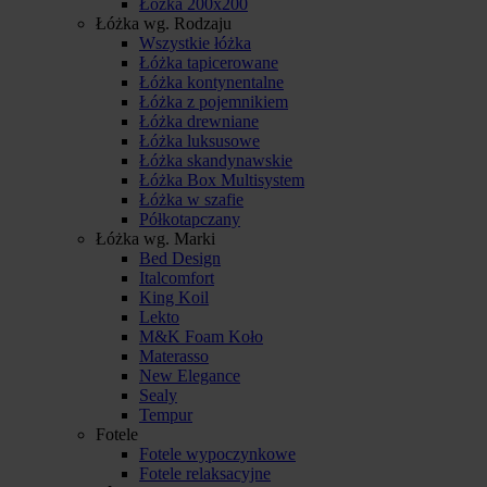
Łóżka 200x200
Łóżka wg. Rodzaju
Wszystkie łóżka
Łóżka tapicerowane
Łóżka kontynentalne
Łóżka z pojemnikiem
Łóżka drewniane
Łóżka luksusowe
Łóżka skandynawskie
Łóżka Box Multisystem
Łóżka w szafie
Półkotapczany
Łóżka wg. Marki
Bed Design
Italcomfort
King Koil
Lekto
M&K Foam Koło
Materasso
New Elegance
Sealy
Tempur
Fotele
Fotele wypoczynkowe
Fotele relaksacyjne