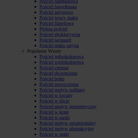
Pościel bambusowa
Pościel bawełniana
Pościel satynowa
Pościel jersey mako
Pościel flanelowa
Piękna pościel
Pościel ekskluzywna
Pościel jacquard
Pościel mako satyna
Popularne Wzory
Pościel jednokolorowa
Pościel wielokolorowa
Pościel ciemna
Pościel dwustronna
Pościel boho
Pościel nowoczesna
Pościel motyw roślinny
Pościel w kwiaty
Pościel w liście
Pościel motyw geometryczny
Pościel w kratę
Pościel w paski
Pościel motyw ornamentalny
Pościel motyw abstrakcyjny
Pościel w ptaki