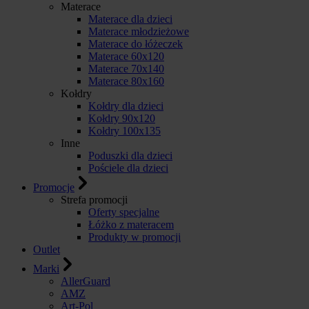
Materace
Materace dla dzieci
Materace młodzieżowe
Materace do łóżeczek
Materace 60x120
Materace 70x140
Materace 80x160
Kołdry
Kołdry dla dzieci
Kołdry 90x120
Kołdry 100x135
Inne
Poduszki dla dzieci
Pościele dla dzieci
Promocje
Strefa promocji
Oferty specjalne
Łóżko z materacem
Produkty w promocji
Outlet
Marki
AllerGuard
AMZ
Art-Pol