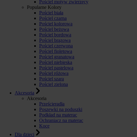
Pościel motyw zwierzęcy
Popularne Kolory
Pościel biała
Pościel czarna
Pościel kolorowa
Pościel beżowa
Pościel bordowa
Pościel brązowa
Pościel czerwona
Pościel fioletowa
Pościel granatowa
Pościel niebieska
Pościel pastelowa
Pościel różowa
Pościel szara
Pościel zielona
Akcesoria
Akcesoria
Prześcieradła
Poszewki na poduszki
Podkład na materac
Ochraniacz na materac
Koce
Dla dzieci