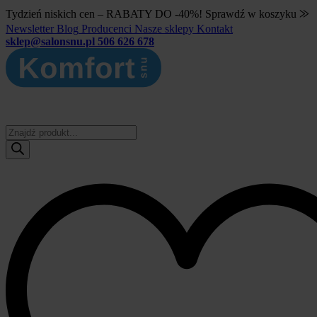
Tydzień niskich cen – RABATY DO -40%! Sprawdź w koszyku ⨠
Newsletter
Blog
Producenci
Nasze sklepy
Kontakt
sklep@salonsnu.pl
506 626 678
Wyszukiwarka
produktów