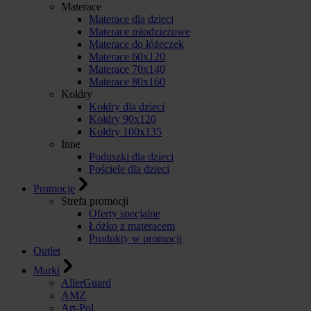
Materace
Materace dla dzieci
Materace młodzieżowe
Materace do łóżeczek
Materace 60x120
Materace 70x140
Materace 80x160
Kołdry
Kołdry dla dzieci
Kołdry 90x120
Kołdry 100x135
Inne
Poduszki dla dzieci
Pościele dla dzieci
Promocje
Strefa promocji
Oferty specjalne
Łóżko z materacem
Produkty w promocji
Outlet
Marki
AllerGuard
AMZ
Art-Pol