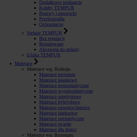
Dodatkowe podparcie
Kołdry TEMPUR
Poszwy i poszewki
Prześcieradła
Ochraniacze
Stelaże TEMPUR
Bez regulacji
Regulowane
Akcesoria do stelaży
Łóżka TEMPUR
Materace
Materace wg. Rodzaju
Materace premium
Materace piankowe
Materace termoelastyczne
Materace wysokoelastyczne
Materace sprężynowe
Materace hybrydowe
Materace nawierzchniowe
Materace lateksowe
Materace ortopedyczne
Materace twarde
Materace dla dzieci
Materace wg. Rozmiaru