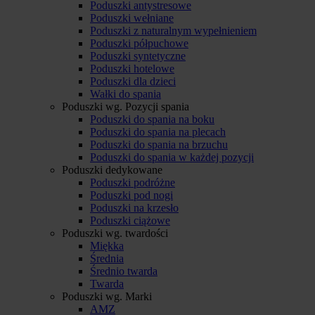
Poduszki antystresowe
Poduszki wełniane
Poduszki z naturalnym wypełnieniem
Poduszki półpuchowe
Poduszki syntetyczne
Poduszki hotelowe
Poduszki dla dzieci
Wałki do spania
Poduszki wg. Pozycji spania
Poduszki do spania na boku
Poduszki do spania na plecach
Poduszki do spania na brzuchu
Poduszki do spania w każdej pozycji
Poduszki dedykowane
Poduszki podróżne
Poduszki pod nogi
Poduszki na krzesło
Poduszki ciążowe
Poduszki wg. twardości
Miękka
Średnia
Średnio twarda
Twarda
Poduszki wg. Marki
AMZ