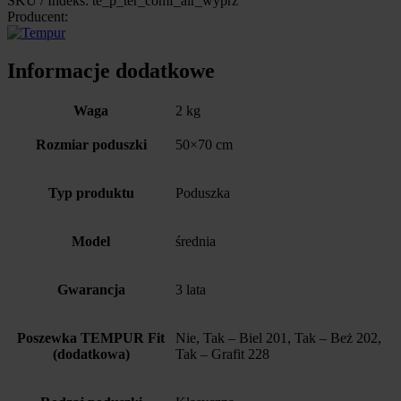
SKU / Indeks: te_p_ter_comf_air_wyprz
Producent:
Informacje dodatkowe
Waga
2 kg
Rozmiar poduszki
50×70 cm
Typ produktu
Poduszka
Model
średnia
Gwarancja
3 lata
Poszewka TEMPUR Fit
Nie, Tak – Biel 201, Tak – Beż 202,
(dodatkowa)
Tak – Grafit 228