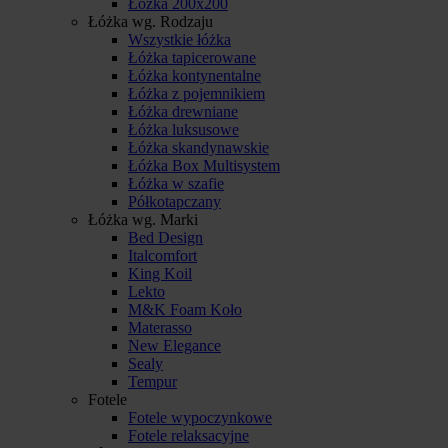
Łóżka 200x200
Łóżka wg. Rodzaju
Wszystkie łóżka
Łóżka tapicerowane
Łóżka kontynentalne
Łóżka z pojemnikiem
Łóżka drewniane
Łóżka luksusowe
Łóżka skandynawskie
Łóżka Box Multisystem
Łóżka w szafie
Półkotapczany
Łóżka wg. Marki
Bed Design
Italcomfort
King Koil
Lekto
M&K Foam Koło
Materasso
New Elegance
Sealy
Tempur
Fotele
Fotele wypoczynkowe
Fotele relaksacyjne