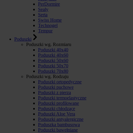
PerDormire
Sealy
Serta
Swiss Home
Technogel
Tempur
Poduszki
Poduszki wg. Rozmiaru
Poduszki 40x40
Poduszki 40x60
Poduszki 50x60
Poduszki 50x70
Poduszki 70x80
Poduszki wg. Rodzaju
Poduszki ortopedyczne
Poduszki puchowe
Poduszki z pierza
Poduszki termoelastyczne
Poduszki profilowane
Poduszki chłodzące
Poduszki Aloe Vera
Poduszki antyalergiczne
Poduszka bambusowa
Poduszki bawełniane