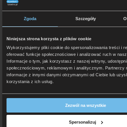
gwarantuje
dziesięciokrotnie większą cyrkulację powietrza
w porównaniu do tradycyjnych materiałów, poduszka ta skutecznie
pomaga utrzymać optymalną temperaturę, co przekłada się
na
bardziej komfortowy i spokojny sen
. Dostępna w wersji
Zgoda
Szczegóły
O
średniej.
Niniejsza strona korzysta z plików cookie
Wykorzystujemy pliki cookie do spersonalizowania treści i r
oferować funkcje społecznościowe i analizować ruch w nasze
Informacje o tym, jak korzystasz z naszej witryny, udostęp
Poduszka TEMPUR Comfort Air™
społecznościowym, reklamowym i analitycznym. Partnerzy 
informacje z innymi danymi otrzymanymi od Ciebie lub uzy
korzystania z ich usług.
Poznaj najnowszą poduszkę TEMPUR Comfort
Zezwól na wszystkie
Air™
Tylko u nas wywiad z przedstawicielem TEMPUR Polska. Zobacz
Spersonalizuj
też, jak rehabilitant sprawdza ułożenie kręgosłupa na poduszce