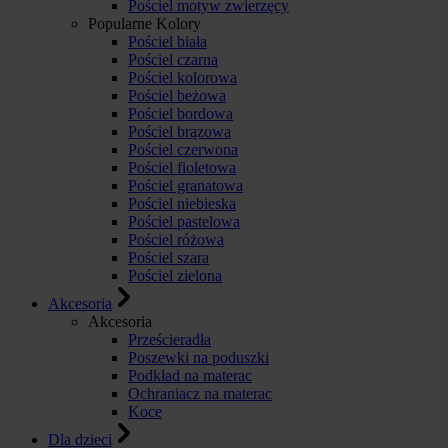
Pościel motyw zwierzęcy
Popularne Kolory
Pościel biała
Pościel czarna
Pościel kolorowa
Pościel beżowa
Pościel bordowa
Pościel brązowa
Pościel czerwona
Pościel fioletowa
Pościel granatowa
Pościel niebieska
Pościel pastelowa
Pościel różowa
Pościel szara
Pościel zielona
Akcesoria
Akcesoria
Prześcieradła
Poszewki na poduszki
Podkład na materac
Ochraniacz na materac
Koce
Dla dzieci