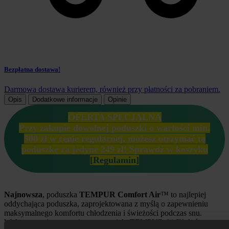
Bezpłatna dostawa!
Darmowa dostawa kurierem, również przy płatności za pobraniem.
Opis
Dodatkowe informacje
Opinie
OFERTA SPECJALNA
Przy zakupie dowolnej poduszki o wartości min.
500 zł w cenie regularnej, możesz otrzymać tą
poduszkę za jedyne 249 zł!
Sprawdź w koszyku
[Regulamin]
Najnowsza
, poduszka
TEMPUR Comfort Air
™ to najlepiej
oddychająca poduszka, zaprojektowana z myślą o zapewnieniu
maksymalnego komfortu chłodzenia i świeżości podczas snu.
Wykonana z innowacyjnego materiału TEMPUR Air™, który