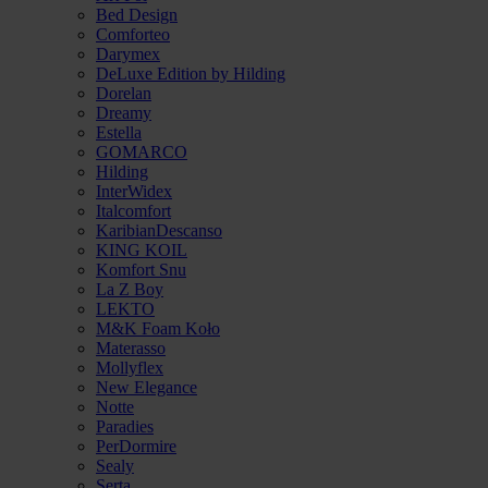
Bed Design
Comforteo
Darymex
DeLuxe Edition by Hilding
Dorelan
Dreamy
Estella
GOMARCO
Hilding
InterWidex
Italcomfort
KaribianDescanso
KING KOIL
Komfort Snu
La Z Boy
LEKTO
M&K Foam Koło
Materasso
Mollyflex
New Elegance
Notte
Paradies
PerDormire
Sealy
Serta