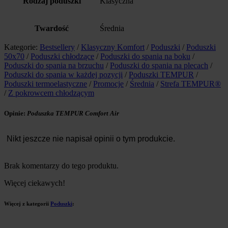
Rodzaj poduszki
Klasyczna
Twardość
Średnia
Kategorie:
Bestsellery
/
Klasyczny Komfort
/
Poduszki
/
Poduszki
50x70
/
Poduszki chłodzące
/
Poduszki do spania na boku
/
Poduszki do spania na brzuchu
/
Poduszki do spania na plecach
/
Poduszki do spania w każdej pozycji
/
Poduszki TEMPUR
/
Poduszki termoelastyczne
/
Promocje
/
Średnia
/
Strefa TEMPUR®
/
Z pokrowcem chłodzącym
Opinie:
Poduszka TEMPUR Comfort Air
Nikt jeszcze nie napisał opinii o tym produkcie.
Brak komentarzy do tego produktu.
Więcej ciekawych!
Więcej z kategorii
Poduszki
: