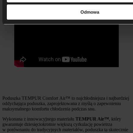
Comfort Air™.
Odmowa
Poduszka TEMPUR Comfort Air™ to najchłodniejsza i najbardziej
oddychająca poduszka, zaprojektowana z myślą o zapewnieniu
maksymalnego komfortu chłodzenia podczas snu.
Wykonana z innowacyjnego materiału
TEMPUR Air™
, który
gwarantuje dziesięciokrotnie większą cyrkulację powietrza
w porównaniu do tradycyjnych materiałów, poduszka ta skutecznie