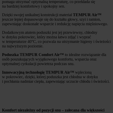
pomaga utrzymać optymalną temperaturę, co przekłada się
na bardziej komfortowy i spokojny sen.
Dzięki swojej unikalnej konstrukcji materiał
TEMPUR Air™
jeszcze lepiej dopasowuje się do kształtu głowy, szyi i ramion,
zapewniając doskonałe wsparcie i redukcję napięcia mięśniowego.
Dodatkowym atutem poduszki jest jej przewiewny, chłodny
w dotyku pokrowiec, który można łatwo zdjąć i wyprać
w temperaturze 40°C, co pozwala na utrzymanie higieny i świeżości
na najwyższym poziomie.
Poduszka TEMPUR Comfort Air™
to idealne rozwiązanie dla
osób poszukujących wyjątkowego komfortu, wsparcia oraz
optymalnej cyrkulacji powietrza podczas snu.
Innowacyjną technologię TEMPUR Air™
wplecioną
w pokrowiec, dzięki, której poduszka jest chłodna w dotyku
i pochłania nadmiar ciepła, zapewniając uczucie chłodu i świeżości.
Komfort niezależny od pozycji snu – zalecana dla większości