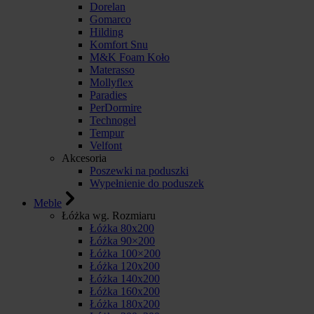
Dorelan
Gomarco
Hilding
Komfort Snu
M&K Foam Koło
Materasso
Mollyflex
Paradies
PerDormire
Technogel
Tempur
Velfont
Akcesoria
Poszewki na poduszki
Wypełnienie do poduszek
Meble
Łóżka wg. Rozmiaru
Łóżka 80x200
Łóżka 90×200
Łóżka 100×200
Łóżka 120x200
Łóżka 140x200
Łóżka 160x200
Łóżka 180x200