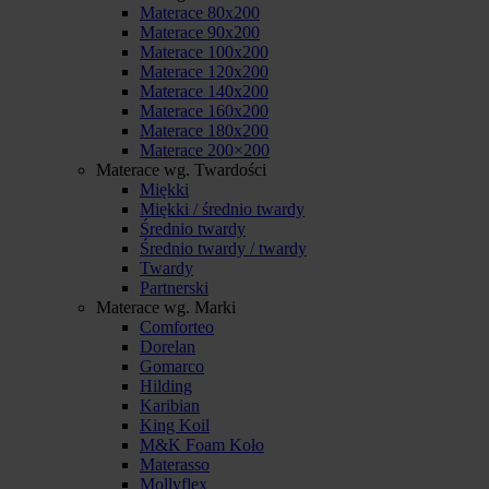
Materace 80x200
Materace 90x200
Materace 100x200
Materace 120x200
Materace 140x200
Materace 160x200
Materace 180x200
Materace 200×200
Materace wg. Twardości
Miękki
Miękki / średnio twardy
Średnio twardy
Średnio twardy / twardy
Twardy
Partnerski
Materace wg. Marki
Comforteo
Dorelan
Gomarco
Hilding
Karibian
King Koil
M&K Foam Koło
Materasso
Mollyflex