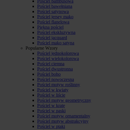
Pościel bambusowa
Pościel bawełniana
Pościel satynowa
Pościel jersey mako
Pościel flanelowa
Piękna pościel
Pościel ekskluzywna
Pościel jacquard
Pościel mako satyna
Popularne Wzory
Pościel jednokolorowa
Pościel wielokolorowa
Pościel ciemna
Pościel dwustronna
Pościel boho
Pościel nowoczesna
Pościel motyw roślinny
Pościel w kwiaty
Pościel w liście
Pościel motyw geometryczny
Pościel w kratę
Pościel w paski
Pościel motyw ornamentalny
Pościel motyw abstrakcyjny
Pościel w ptaki