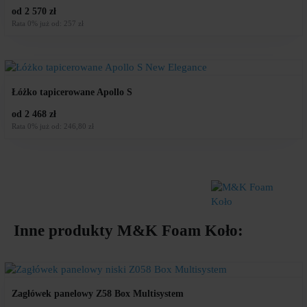
od 2 570 zł
Rata 0% już od: 257 zł
Łóżko tapicerowane Apollo S
od 2 468 zł
Rata 0% już od: 246,80 zł
Inne produkty
M&K Foam Koło
:
Zagłówek panelowy Z58 Box Multisystem