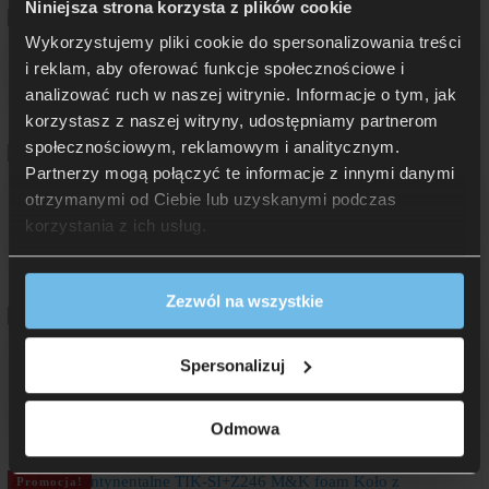
Niniejsza strona korzysta z plików cookie
Wykorzystujemy pliki cookie do spersonalizowania treści
Korpus KSRM skrzynia Box Multisystem
i reklam, aby oferować funkcje społecznościowe i
Do łóżek Box Multisystem
analizować ruch w naszej witrynie. Informacje o tym, jak
korzystasz z naszej witryny, udostępniamy partnerom
społecznościowym, reklamowym i analitycznym.
Partnerzy mogą połączyć te informacje z innymi danymi
Łóżko ramowe KSZ z pojemnikiem na pościel M&K Foam Koło
otrzymanymi od Ciebie lub uzyskanymi podczas
korzystania z ich usług.
od 4 026 zł
Rata 0% już od: 402,60 zł
Zezwól na wszystkie
Łóżko tapicerowane 81241
Spersonalizuj
od 2 207 zł
Rata 0% już od: 220,70 zł
Odmowa
Promocja!