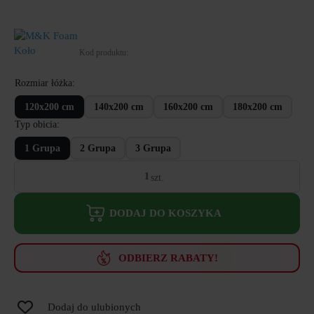
Kod produktu:
Rozmiar łóżka
120x200 cm
140x200 cm
160x200 cm
180x200 cm
Typ obicia
1 Grupa
2 Grupa
3 Grupa
ilość
Łóżko
TIK
z
DODAJ DO KOSZYKA
pojemnikiem
na
pościel
oraz
ODBIERZ RABATY!
oświetleniem
LED
Dodaj do ulubionych