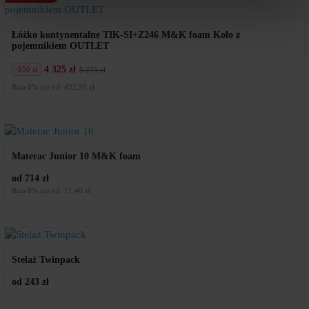
Łóżko kontynentalne TIK-SI+Z246 M&K foam Koło z
pojemnikiem OUTLET
4 325 zł
-950 zł
5 275 zł
Pierwotna
Aktualna
cena
cena
Rata 0% już od: 432,50 zł
wynosiła:
wynosi:
5
4
275
325
zł.
zł.
Materac Junior 10 M&K foam
od 714 zł
Rata 0% już od: 71,40 zł
Stelaż Twinpack
od 243 zł