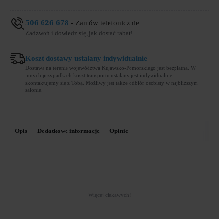
506 626 678
- Zamów telefonicznie
Zadzwoń i dowiedz się, jak dostać rabat!
Koszt dostawy ustalany indywidualnie
Dostawa na terenie województwa Kujawsko-Pomorskiego jest bezpłatna. W
innych przypadkach koszt transportu ustalany jest indywidualnie -
skontaktujemy się z Tobą. Możliwy jest także odbiór osobisty w najbliższym
salonie.
Opis
Dodatkowe informacje
Opinie
Więcej ciekawych!