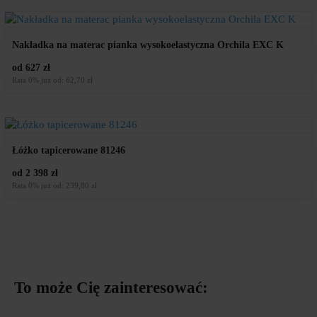
Nakładka na materac pianka wysokoelastyczna Orchila EXC K
od 627 zł
Rata 0% już od: 62,70 zł
Łóżko tapicerowane 81246
od 2 398 zł
Rata 0% już od: 239,80 zł
To może Cię zainteresować: