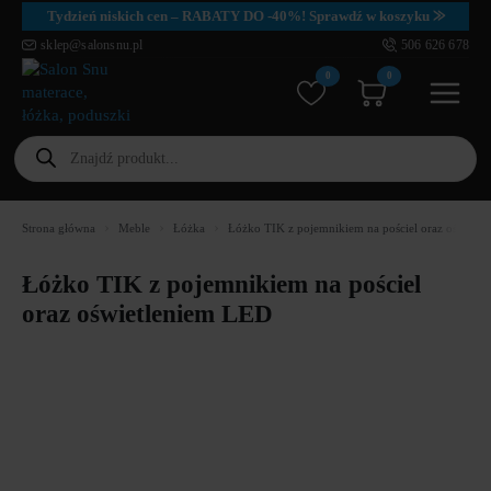
Tydzień niskich cen – RABATY DO -40%! Sprawdź w koszyku ⨠
sklep@salonsnu.pl
506 626 678
0
0
Wyszukiwarka
produktów
Strona główna
Meble
Łóżka
Łóżko TIK z pojemnikiem na pościel oraz oświetl
Łóżko TIK z pojemnikiem na pościel
oraz oświetleniem LED