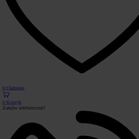
0
Ulubione
0
Koszyk
Zamów telefonicznie!