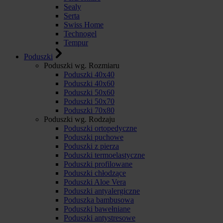
Sealy
Serta
Swiss Home
Technogel
Tempur
Poduszki
Poduszki wg. Rozmiaru
Poduszki 40x40
Poduszki 40x60
Poduszki 50x60
Poduszki 50x70
Poduszki 70x80
Poduszki wg. Rodzaju
Poduszki ortopedyczne
Poduszki puchowe
Poduszki z pierza
Poduszki termoelastyczne
Poduszki profilowane
Poduszki chłodzące
Poduszki Aloe Vera
Poduszki antyalergiczne
Poduszka bambusowa
Poduszki bawełniane
Poduszki antystresowe