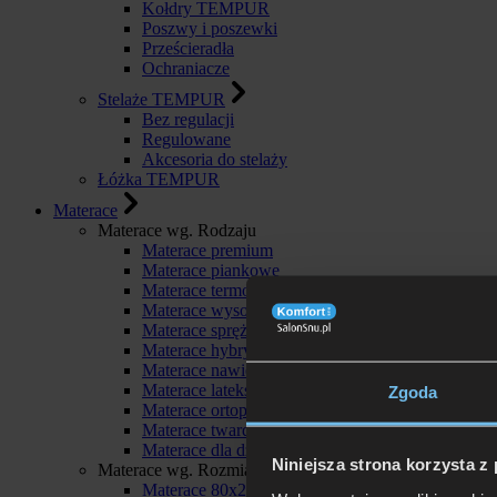
Kołdry TEMPUR
Poszwy i poszewki
Prześcieradła
Ochraniacze
Stelaże TEMPUR
Bez regulacji
Regulowane
Akcesoria do stelaży
Łóżka TEMPUR
Materace
Materace wg. Rodzaju
Materace premium
Materace piankowe
Materace termoelastyczne
Materace wysokoelastyczne
Materace sprężynowe
Materace hybrydowe
Materace nawierzchniowe
Materace lateksowe
Zgoda
Materace ortopedyczne
Materace twarde
Materace dla dzieci
Niniejsza strona korzysta z
Materace wg. Rozmiaru
Materace 80x200