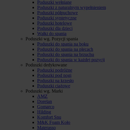
Poduszki wełniane
Poduszki z naturalnym wypełnieniem
Poduszki półpuchowe
Poduszki syntetyczne
Poduszki hotelowe
Poduszki dla dzieci
Wałki do spania
Poduszki wg. Pozycji spania
Poduszki do spania na boku
Poduszki do spania na plecach
Poduszki do spania na brzuchu
Poduszki do spania w każdej pozycji
Poduszki dedykowane
Poduszki podróżne
Poduszki pod nogi
Poduszki na krzesło
Poduszki ciążowe
Poduszki wg. Marki
AMZ
Dorelan
Gomarco
Hilding
Komfort Snu
M&K Foam Koło
Materasso