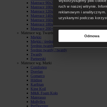
Wykorzystujemy pliki cookie 
Materace 90x200
ruch w naszej witrynie. Inf
Materace 100x200
Materace 120x200
reklamowym i analitycznym. 
Materace 140x200
uzyskanymi podczas korzysta
Materace 160x200
Materace 180x200
Materace 200×200
Materace wg. Twardości
Odmowa
Miękki
Miękki / średnio twardy
Średnio twardy
Średnio twardy / twardy
Twardy
Partnerski
Materace wg. Marki
Comforteo
Dorelan
Gomarco
Hilding
Karibian
King Koil
M&K Foam Koło
Materasso
Mollyflex
PerDormire