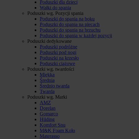
Poduszki dla dzieci
Wałki do spania
Poduszki wg. Pozycji spania
Poduszki do spania na boku
Poduszki do spania na plecach
Poduszki do spania na brzuchu
Poduszki do spania w każdej pozycji
Poduszki dedykowane
Poduszki podróżne
Poduszki pod nogi
Poduszki na krzesło
Poduszki ciążowe
Poduszki wg. twardości
Miękka
Średnia
Średnio twarda
Twarda
Poduszki wg. Marki
AMZ
Dorelan
Gomarco
Hilding
Komfort Snu
M&K Foam Koło
Materasso