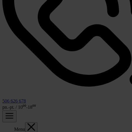
506 626 678
pn.-pt. / 10⁰⁰-18⁰⁰
Menu