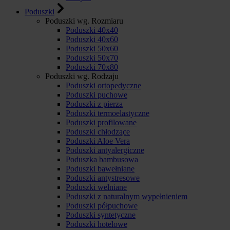
Poduszki
Poduszki wg. Rozmiaru
Poduszki 40x40
Poduszki 40x60
Poduszki 50x60
Poduszki 50x70
Poduszki 70x80
Poduszki wg. Rodzaju
Poduszki ortopedyczne
Poduszki puchowe
Poduszki z pierza
Poduszki termoelastyczne
Poduszki profilowane
Poduszki chłodzące
Poduszki Aloe Vera
Poduszki antyalergiczne
Poduszka bambusowa
Poduszki bawełniane
Poduszki antystresowe
Poduszki wełniane
Poduszki z naturalnym wypełnieniem
Poduszki półpuchowe
Poduszki syntetyczne
Poduszki hotelowe