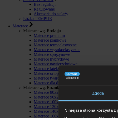
Bez regulacji
Regulowane
Akcesoria do stelaży
Łóżka TEMPUR
Materace
Materace wg. Rodzaju
Materace premium
Materace piankowe
Materace termoelastyczne
Materace wysokoelastyczne
Materace sprężynowe
Materace hybrydowe
Materace nawierzchniowe
Materace lateksowe
Materace ortopedyczne
Materace twarde
Materace dla dzieci
Materace wg. Rozmiaru
Materace 80x200
Zgoda
Materace 90x200
Materace 100x200
Materace 120x200
Niniejsza strona korzysta z
Materace 140x200
Materace 160x200