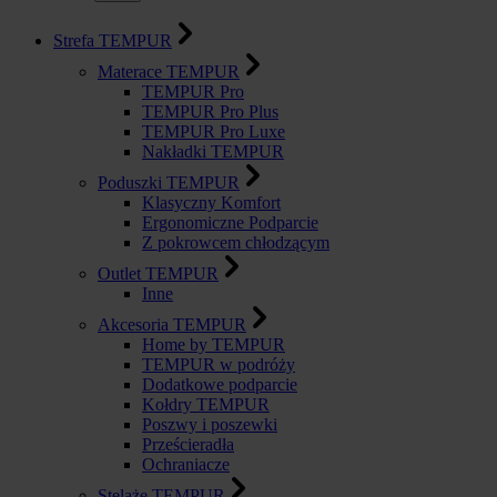
Strefa TEMPUR
Materace TEMPUR
TEMPUR Pro
TEMPUR Pro Plus
TEMPUR Pro Luxe
Nakładki TEMPUR
Poduszki TEMPUR
Klasyczny Komfort
Ergonomiczne Podparcie
Z pokrowcem chłodzącym
Outlet TEMPUR
Inne
Akcesoria TEMPUR
Home by TEMPUR
TEMPUR w podróży
Dodatkowe podparcie
Kołdry TEMPUR
Poszwy i poszewki
Prześcieradła
Ochraniacze
Stelaże TEMPUR