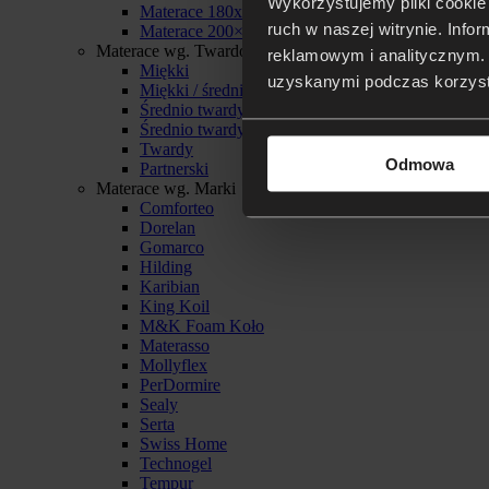
Wykorzystujemy pliki cookie 
Materace 180x200
ruch w naszej witrynie. Inf
Materace 200×200
Materace wg. Twardości
reklamowym i analitycznym. 
Miękki
uzyskanymi podczas korzysta
Miękki / średnio twardy
Średnio twardy
Średnio twardy / twardy
Twardy
Odmowa
Partnerski
Materace wg. Marki
Comforteo
Dorelan
Gomarco
Hilding
Karibian
King Koil
M&K Foam Koło
Materasso
Mollyflex
PerDormire
Sealy
Serta
Swiss Home
Technogel
Tempur