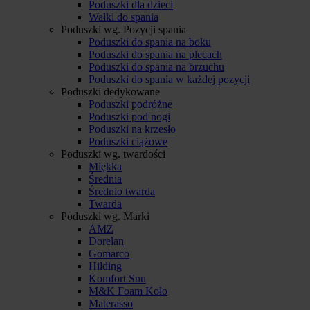
Poduszki dla dzieci
Wałki do spania
Poduszki wg. Pozycji spania
Poduszki do spania na boku
Poduszki do spania na plecach
Poduszki do spania na brzuchu
Poduszki do spania w każdej pozycji
Poduszki dedykowane
Poduszki podróżne
Poduszki pod nogi
Poduszki na krzesło
Poduszki ciążowe
Poduszki wg. twardości
Miękka
Średnia
Średnio twarda
Twarda
Poduszki wg. Marki
AMZ
Dorelan
Gomarco
Hilding
Komfort Snu
M&K Foam Koło
Materasso