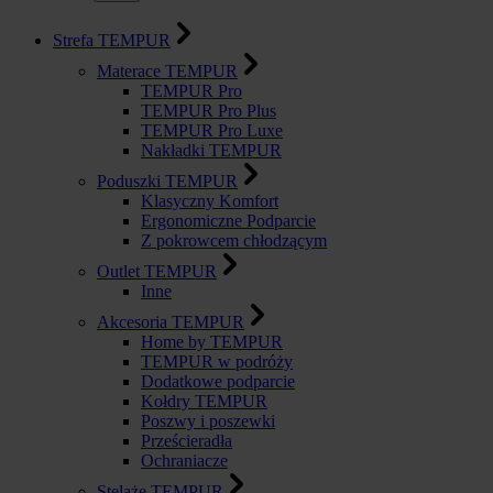
Strefa TEMPUR
Materace TEMPUR
TEMPUR Pro
TEMPUR Pro Plus
TEMPUR Pro Luxe
Nakładki TEMPUR
Poduszki TEMPUR
Klasyczny Komfort
Ergonomiczne Podparcie
Z pokrowcem chłodzącym
Outlet TEMPUR
Inne
Akcesoria TEMPUR
Home by TEMPUR
TEMPUR w podróży
Dodatkowe podparcie
Kołdry TEMPUR
Poszwy i poszewki
Prześcieradła
Ochraniacze
Stelaże TEMPUR