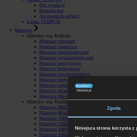
Bez regulacji
Regulowane
Akcesoria do stelaży
Łóżka TEMPUR
Materace
Materace wg. Rodzaju
Materace premium
Materace piankowe
Materace termoelastyczne
Materace wysokoelastyczne
Materace sprężynowe
Materace hybrydowe
Materace nawierzchniowe
Materace lateksowe
Materace ortopedyczne
Materace twarde
Materace dla dzieci
Materace wg. Rozmiaru
Materace 80x200
Zgoda
Materace 90x200
Materace 100x200
Materace 120x200
Niniejsza strona korzysta z
Materace 140x200
Materace 160x200