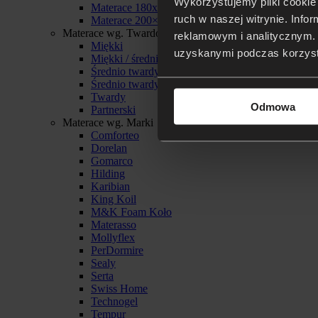
Wykorzystujemy pliki cookie 
Materace 180x200
ruch w naszej witrynie. Inf
Materace 200×200
Materace wg. Twardości
reklamowym i analitycznym. 
Miękki
uzyskanymi podczas korzysta
Miękki / średnio twardy
Średnio twardy
Średnio twardy / twardy
Twardy
Odmowa
Partnerski
Materace wg. Marki
Comforteo
Dorelan
Gomarco
Hilding
Karibian
King Koil
M&K Foam Koło
Materasso
Mollyflex
PerDormire
Sealy
Serta
Swiss Home
Technogel
Tempur