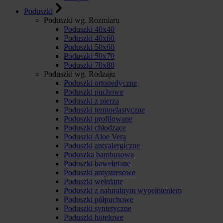
Poduszki
Poduszki wg. Rozmiaru
Poduszki 40x40
Poduszki 40x60
Poduszki 50x60
Poduszki 50x70
Poduszki 70x80
Poduszki wg. Rodzaju
Poduszki ortopedyczne
Poduszki puchowe
Poduszki z pierza
Poduszki termoelastyczne
Poduszki profilowane
Poduszki chłodzące
Poduszki Aloe Vera
Poduszki antyalergiczne
Poduszka bambusowa
Poduszki bawełniane
Poduszki antystresowe
Poduszki wełniane
Poduszki z naturalnym wypełnieniem
Poduszki półpuchowe
Poduszki syntetyczne
Poduszki hotelowe