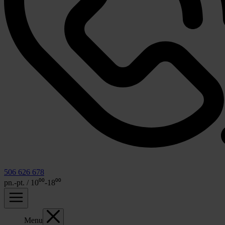
506 626 678
pn.-pt. / 10⁰⁰-18⁰⁰
Menu