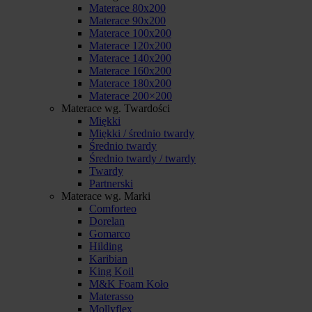
Materace 80x200
Materace 90x200
Materace 100x200
Materace 120x200
Materace 140x200
Materace 160x200
Materace 180x200
Materace 200×200
Materace wg. Twardości
Miękki
Miękki / średnio twardy
Średnio twardy
Średnio twardy / twardy
Twardy
Partnerski
Materace wg. Marki
Comforteo
Dorelan
Gomarco
Hilding
Karibian
King Koil
M&K Foam Koło
Materasso
Mollyflex