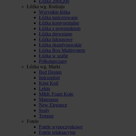
Łóżka 200x200
Łóżka wg. Rodzaju
Wszystkie łóżka
Łóżka tapicerowane
Łóżka kontynentalne
Łóżka z pojemnikiem
Łóżka drewniane
Łóżka luksusowe
Łóżka skandynawskie
Łóżka Box Multisystem
Łóżka w szafie
Półkotapczany
Łóżka wg. Marki
Bed Design
Italcomfort
King Koil
Lekto
M&K Foam Koło
Materasso
New Elegance
Sealy
Tempur
Fotele
Fotele wypoczynkowe
Fotele relaksacyjne