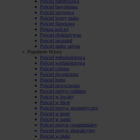
Pościel bambusowa
Pościel bawełniana
Pościel satynowa
Pościel jersey mako
Pościel flanelowa
Piękna pościel
Pościel ekskluzywna
Pościel jacquard
Pościel mako satyna
Popularne Wzory
Pościel jednokolorowa
Pościel wielokolorowa
Pościel ciemna
Pościel dwustronna
Pościel boho
Pościel nowoczesna
Pościel motyw roślinny
Pościel w kwiaty
Pościel w liście
Pościel motyw geometryczny
Pościel w kratę
Pościel w paski
Pościel motyw ornamentalny
Pościel motyw abstrakcyjny
Pościel w ptaki