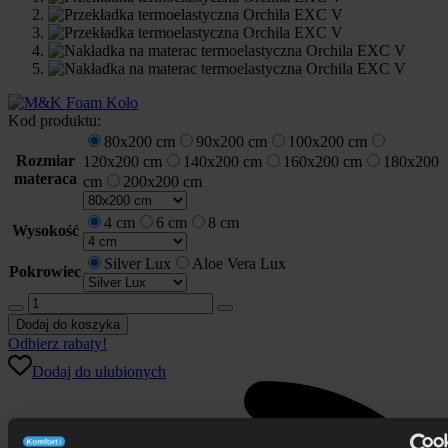
Kod produktu:
80x200 cm
90x200 cm
100x200 cm
Rozmiar
120x200 cm
140x200 cm
160x200 cm
180x200
materaca
cm
200x200 cm
4 cm
6 cm
8 cm
Wysokość
Silver Lux
Aloe Vera Lux
Pokrowiec
ilość
Nakładka
Dodaj do koszyka
na
Odbierz rabaty!
materac
Dodaj do ulubionych
termoelastyczna
Orchila
EXC
V