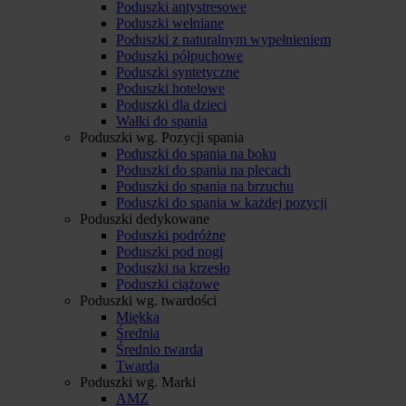
Poduszki antystresowe
Poduszki wełniane
Poduszki z naturalnym wypełnieniem
Poduszki półpuchowe
Poduszki syntetyczne
Poduszki hotelowe
Poduszki dla dzieci
Wałki do spania
Poduszki wg. Pozycji spania
Poduszki do spania na boku
Poduszki do spania na plecach
Poduszki do spania na brzuchu
Poduszki do spania w każdej pozycji
Poduszki dedykowane
Poduszki podróżne
Poduszki pod nogi
Poduszki na krzesło
Poduszki ciążowe
Poduszki wg. twardości
Miękka
Średnia
Średnio twarda
Twarda
Poduszki wg. Marki
AMZ