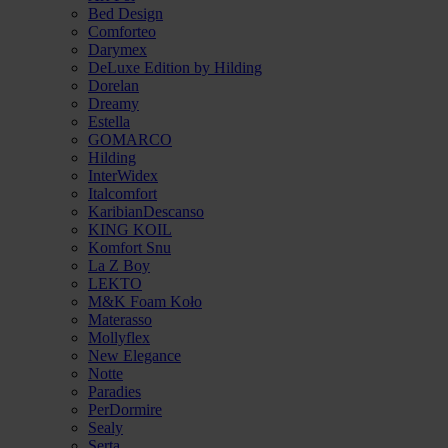
Bed Design
Comforteo
Darymex
DeLuxe Edition by Hilding
Dorelan
Dreamy
Estella
GOMARCO
Hilding
InterWidex
Italcomfort
KaribianDescanso
KING KOIL
Komfort Snu
La Z Boy
LEKTO
M&K Foam Koło
Materasso
Mollyflex
New Elegance
Notte
Paradies
PerDormire
Sealy
Serta