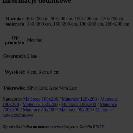
Informacje dodatkowe
Rozmiar
80×200 cm, 90×200 cm, 100×200 cm, 120×200 cm,
materaca
140×200 cm, 160×200 cm, 180×200 cm, 200×200 cm
Typ
Materac
produktu
Gwarancja
2 lata
Wysokość
4 cm, 6 cm, 8 cm
Pokrowiec
Silver Lux, Aloe Vera Lux
Kategorie:
Materace 100x200
/
Materace 120x200
/
Materace
140x200
/
Materace 160x200
/
Materace 180x200
/
Materace
200×200
/
Materace 80x200
/
Materace 90x200
/
Materace
nawierzchniowe
Opinie:
Nakładka na materac termoelastyczna Orchila EXC V