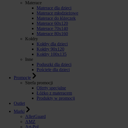
Materace
Materace dla dzieci
Materace młodzieżowe
Materace do łóżeczek
Materace 60x120
Materace 70x140
Materace 80x160
Kołdry
Kołdry dla dzieci
Kołdry 90x120
Kołdry 100x135
Inne
Poduszki dla dzieci
Pościele dla dzieci
Promocje
Strefa promocji
Oferty specjalne
Łóżko z materacem
Produkty w promocji
Outlet
Marki
AllerGuard
AMZ
Art-Pol