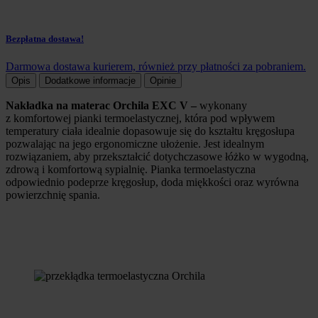
Bezpłatna dostawa!
Darmowa dostawa kurierem, również przy płatności za pobraniem.
Opis
Dodatkowe informacje
Opinie
Nakładka na materac Orchila EXC V
–
wykonany
z komfortowej pianki termoelastycznej,
która pod wpływem
temperatury ciała idealnie dopasowuje się do kształtu kręgosłupa
pozwalając na jego ergonomiczne ułożenie.
J
est idealnym
rozwiązaniem, aby przekształcić dotychczasowe łóżko w wygodną,
zdrową i komfortową sypialnię.
Pianka termoelastyczna
odpowiednio podeprze kręgosłup, doda miękkości oraz wyrówna
powierzchnię spania.