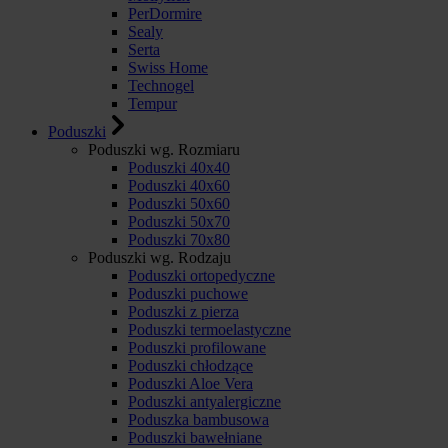
PerDormire
Sealy
Serta
Swiss Home
Technogel
Tempur
Poduszki
Poduszki wg. Rozmiaru
Poduszki 40x40
Poduszki 40x60
Poduszki 50x60
Poduszki 50x70
Poduszki 70x80
Poduszki wg. Rodzaju
Poduszki ortopedyczne
Poduszki puchowe
Poduszki z pierza
Poduszki termoelastyczne
Poduszki profilowane
Poduszki chłodzące
Poduszki Aloe Vera
Poduszki antyalergiczne
Poduszka bambusowa
Poduszki bawełniane