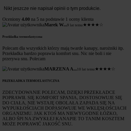
Nikt jeszcze nie napisał opinii o tym produkcie.
Oceniony
4.00
na 5 na podstawie
1
oceny klienta
Marek W...
★★★★☆
9 lat temu
Przekładka termoelastyczna
Polecam dla wszystkich którzy mają twarde kanapy, narożniki itp.
Przekładka bardzo poprawia komfort snu. Nic nie boli i nie
przerywa snu. Polecam
MARZENA A...
★★★★☆
10 lat temu
PRZEKŁADKA TERMOELASTYCZNA
ZDECYDOWANIE POLECAM, DZIĘKI PRZEKŁADCE
POPRAWIŁ SIĘ KOMFORT SPANIA, DOSTOSOWUJE SIĘ
DO CIAŁA, NIE WSTAJĘ OBOLAŁA ZAPADA SIĘ NA
WYPUKŁOŚCIACH DOPASOWUJE WE WKLĘSŁOŚCIACH
ORGANIZMU. JAK KTOŚ MA NIEWYGODNE ŁÓŻKO,
ALBO ŚPI NA ZWYKŁEJ KANAPIE TO TANIM KOSZTEM
MOŻE POPRAWIĆ JAKOŚĆ SNU.