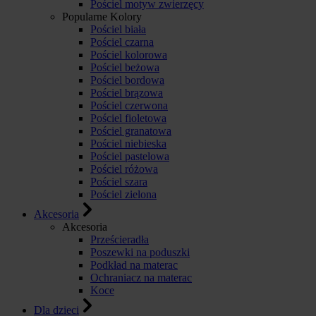
Pościel motyw zwierzęcy
Popularne Kolory
Pościel biała
Pościel czarna
Pościel kolorowa
Pościel beżowa
Pościel bordowa
Pościel brązowa
Pościel czerwona
Pościel fioletowa
Pościel granatowa
Pościel niebieska
Pościel pastelowa
Pościel różowa
Pościel szara
Pościel zielona
Akcesoria
Akcesoria
Prześcieradła
Poszewki na poduszki
Podkład na materac
Ochraniacz na materac
Koce
Dla dzieci