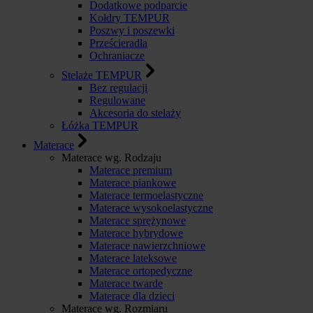
Dodatkowe podparcie
Kołdry TEMPUR
Poszwy i poszewki
Prześcieradła
Ochraniacze
Stelaże TEMPUR
Bez regulacji
Regulowane
Akcesoria do stelaży
Łóżka TEMPUR
Materace
Materace wg. Rodzaju
Materace premium
Materace piankowe
Materace termoelastyczne
Materace wysokoelastyczne
Materace sprężynowe
Materace hybrydowe
Materace nawierzchniowe
Materace lateksowe
Materace ortopedyczne
Materace twarde
Materace dla dzieci
Materace wg. Rozmiaru