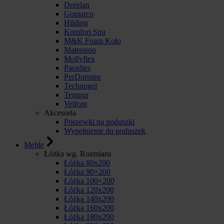
Dorelan
Gomarco
Hilding
Komfort Snu
M&K Foam Koło
Materasso
Mollyflex
Paradies
PerDormire
Technogel
Tempur
Velfont
Akcesoria
Poszewki na poduszki
Wypełnienie do poduszek
Meble
Łóżka wg. Rozmiaru
Łóżka 80x200
Łóżka 90×200
Łóżka 100×200
Łóżka 120x200
Łóżka 140x200
Łóżka 160x200
Łóżka 180x200