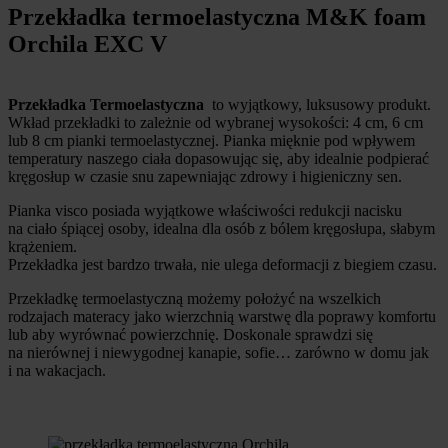
Przekładka termoelastyczna M&K foam
Orchila EXC V
Przekładka Termoelastyczna
to wyjątkowy, luksusowy produkt.
Wkład przekładki to zależnie od wybranej wysokości: 4 cm, 6 cm
lub 8 cm pianki termoelastycznej. Pianka mięknie pod wpływem
temperatury naszego ciała dopasowując się, aby idealnie podpierać
kręgosłup w czasie snu zapewniając zdrowy i higieniczny sen.
Pianka visco posiada wyjątkowe właściwości redukcji nacisku
na ciało śpiącej osoby, idealna dla osób z bólem kręgosłupa, słabym
krążeniem.
Przekładka jest bardzo trwała, nie ulega deformacji z biegiem czasu.
Przekładkę termoelastyczną możemy położyć na wszelkich
rodzajach materacy jako wierzchnią warstwę dla poprawy komfortu
lub aby wyrównać powierzchnię. Doskonale sprawdzi się
na nierównej i niewygodnej kanapie, sofie… zarówno w domu jak
i na wakacjach.