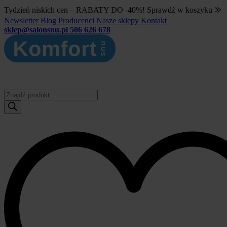
Tydzień niskich cen – RABATY DO -40%! Sprawdź w koszyku ⨠
Newsletter
Blog
Producenci
Nasze sklepy
Kontakt
sklep@salonsnu.pl
506 626 678
Wyszukiwarka
produktów