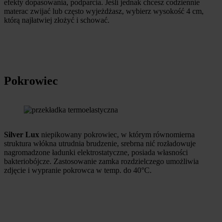
efekty dopasowania, podparcia. Jeśli jednak chcesz codziennie
materac zwijać lub często wyjeżdżasz, wybierz wysokość 4 cm,
którą najłatwiej złożyć i schować.
Pokrowiec
Silver Lux
niepikowany pokrowiec, w którym równomierna
struktura włókna utrudnia brudzenie, srebrna nić rozładowuje
nagromadzone ładunki elektrostatyczne, posiada własności
bakteriobójcze. Zastosowanie zamka rozdzielczego umożliwia
zdjęcie i wypranie pokrowca w temp. do 40°C.