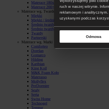
Wykorzystujemy pliki cookie 
Materace 180x200
ruch w naszej witrynie. Inf
Materace 200×200
Materace wg. Twardości
reklamowym i analitycznym. 
Miękki
uzyskanymi podczas korzysta
Miękki / średnio twardy
Średnio twardy
Średnio twardy / twardy
Twardy
Odmowa
Partnerski
Materace wg. Marki
Comforteo
Dorelan
Gomarco
Hilding
Karibian
King Koil
M&K Foam Koło
Materasso
Mollyflex
PerDormire
Sealy
Serta
Swiss Home
Technogel
Tempur