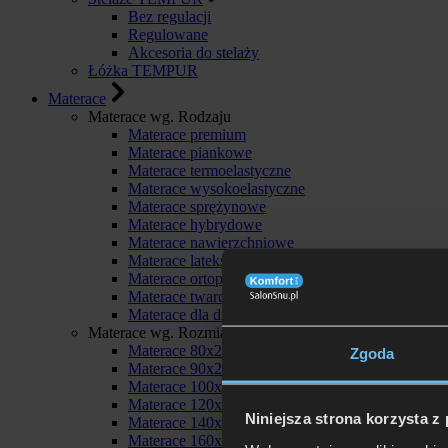
Bez regulacji
Regulowane
Akcesoria do stelaży
Łóżka TEMPUR
Materace
Materace wg. Rodzaju
Materace premium
Materace piankowe
Materace termoelastyczne
Materace wysokoelastyczne
Materace sprężynowe
Materace hybrydowe
Materace nawierzchniowe
Materace lateksowe
Materace ortopedyczne
Materace twarde
Materace dla dzieci
Materace wg. Rozmiaru
Materace 80x200
Zgoda
Materace 90x200
Materace 100x200
Materace 120x200
Niniejsza strona korzysta z
Materace 140x200
Materace 160x200