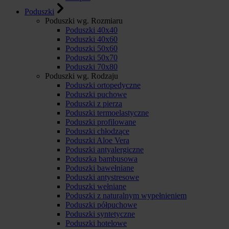
Poduszki
Poduszki wg. Rozmiaru
Poduszki 40x40
Poduszki 40x60
Poduszki 50x60
Poduszki 50x70
Poduszki 70x80
Poduszki wg. Rodzaju
Poduszki ortopedyczne
Poduszki puchowe
Poduszki z pierza
Poduszki termoelastyczne
Poduszki profilowane
Poduszki chłodzące
Poduszki Aloe Vera
Poduszki antyalergiczne
Poduszka bambusowa
Poduszki bawełniane
Poduszki antystresowe
Poduszki wełniane
Poduszki z naturalnym wypełnieniem
Poduszki półpuchowe
Poduszki syntetyczne
Poduszki hotelowe