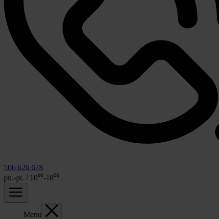
506 626 678
pn.-pt. / 10⁰⁰-18⁰⁰
Menu