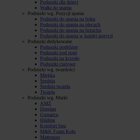
Poduszki dla dzieci
Wałki do spania
Poduszki wg. Pozycji spania
Poduszki do spania na boku
Poduszki do spania na plecach
Poduszki do spania na brzuchu
Poduszki do spania w każdej pozycji
Poduszki dedykowane
Poduszki podróżne
Poduszki pod nogi
Poduszki na krzesło
Poduszki ciążowe
Poduszki wg. twardości
Miękka
Średnia
Średnio twarda
Twarda
Poduszki wg. Marki
AMZ
Dorelan
Gomarco
Hilding
Komfort Snu
M&K Foam Koło
Materasso