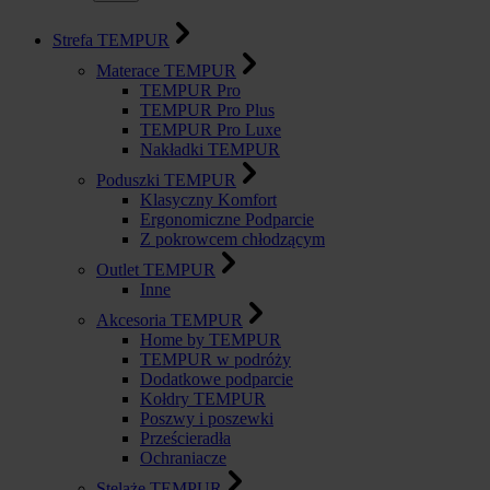
Strefa TEMPUR
Materace TEMPUR
TEMPUR Pro
TEMPUR Pro Plus
TEMPUR Pro Luxe
Nakładki TEMPUR
Poduszki TEMPUR
Klasyczny Komfort
Ergonomiczne Podparcie
Z pokrowcem chłodzącym
Outlet TEMPUR
Inne
Akcesoria TEMPUR
Home by TEMPUR
TEMPUR w podróży
Dodatkowe podparcie
Kołdry TEMPUR
Poszwy i poszewki
Prześcieradła
Ochraniacze
Stelaże TEMPUR