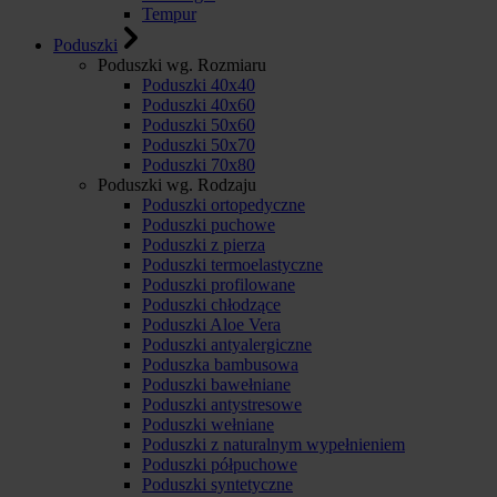
Tempur
Poduszki
Poduszki wg. Rozmiaru
Poduszki 40x40
Poduszki 40x60
Poduszki 50x60
Poduszki 50x70
Poduszki 70x80
Poduszki wg. Rodzaju
Poduszki ortopedyczne
Poduszki puchowe
Poduszki z pierza
Poduszki termoelastyczne
Poduszki profilowane
Poduszki chłodzące
Poduszki Aloe Vera
Poduszki antyalergiczne
Poduszka bambusowa
Poduszki bawełniane
Poduszki antystresowe
Poduszki wełniane
Poduszki z naturalnym wypełnieniem
Poduszki półpuchowe
Poduszki syntetyczne