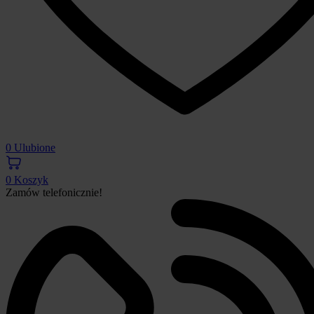
0
Ulubione
0
Koszyk
Zamów telefonicznie!