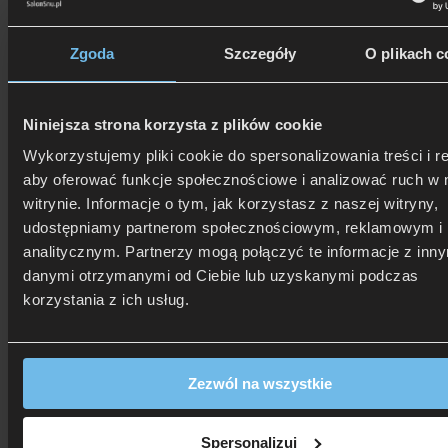
Zgoda
Szczegóły
O plikach c
506 626 678
- Zamów telefonicznie
Zadzwoń i dowiedz się, jak dostać rabat!
Niniejsza strona korzysta z plików cookie
Wykorzystujemy pliki cookie do spersonalizowania treści i r
aby oferować funkcje społecznościowe i analizować ruch w 
witrynie. Informacje o tym, jak korzystasz z naszej witryny,
udostępniamy partnerom społecznościowym, reklamowym i
analitycznym. Partnerzy mogą połączyć te informacje z inn
danymi otrzymanymi od Ciebie lub uzyskanymi podczas
korzystania z ich usług.
Zezwól na wszystkie
Spersonalizuj