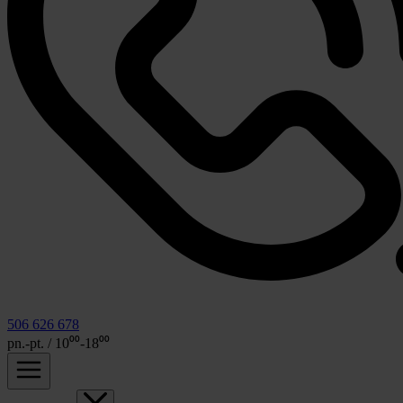
506 626 678
pn.-pt. / 10⁰⁰-18⁰⁰