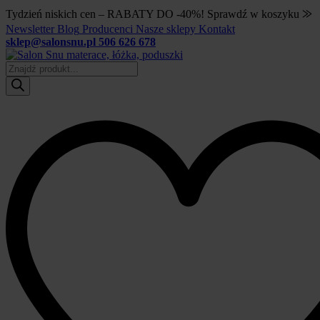
Tydzień niskich cen – RABATY DO -40%! Sprawdź w koszyku ⨠
Newsletter
Blog
Producenci
Nasze sklepy
Kontakt
sklep@salonsnu.pl
506 626 678
Wyszukiwarka
produktów