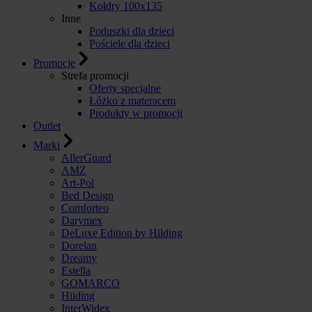
Kołdry 100x135
Inne
Poduszki dla dzieci
Pościele dla dzieci
Promocje
Strefa promocji
Oferty specjalne
Łóżko z materacem
Produkty w promocji
Outlet
Marki
AllerGuard
AMZ
Art-Pol
Bed Design
Comforteo
Darymex
DeLuxe Edition by Hilding
Dorelan
Dreamy
Estella
GOMARCO
Hilding
InterWidex