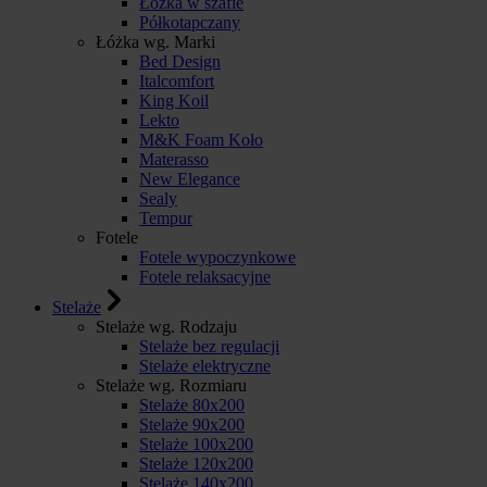
Łóżka w szafie
Półkotapczany
Łóżka wg. Marki
Bed Design
Italcomfort
King Koil
Lekto
M&K Foam Koło
Materasso
New Elegance
Sealy
Tempur
Fotele
Fotele wypoczynkowe
Fotele relaksacyjne
Stelaże
Stelaże wg. Rodzaju
Stelaże bez regulacji
Stelaże elektryczne
Stelaże wg. Rozmiaru
Stelaże 80x200
Stelaże 90x200
Stelaże 100x200
Stelaże 120x200
Stelaże 140x200