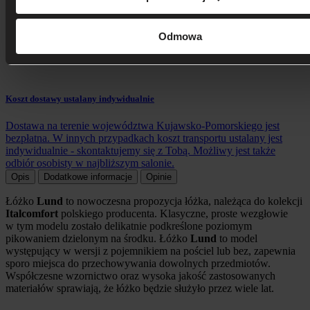
Odmowa
Koszt dostawy ustalany indywidualnie
Dostawa na terenie województwa Kujawsko-Pomorskiego jest
bezpłatna. W innych przypadkach koszt transportu ustalany jest
indywidualnie - skontaktujemy się z Tobą. Możliwy jest także
odbiór osobisty w najbliższym salonie.
Opis
Dodatkowe informacje
Opinie
Łóżko
Lund
to
nowoczesna propozycja łóżka,
należąca do kolekcji
Italcomfort
polskiego producenta.
Klasyczne, proste wezgłowie
w tym modelu zostało delikatnie podkreślone poziomym
pikowaniem dzielonym na środku.
Łóżko
Lund
to model
występujący w wersji z pojemnikiem na pościel lub bez, zapewnia
sporo miejsca do przechowywania dowolnych przedmiotów.
Współczesne wzornictwo oraz wysoka jakość zastosowanych
materiałów sprawiają, że łóżko będzie służyło przez wiele lat.