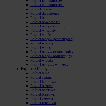
Pościel jednokolorowa
Pościel wielokolorowa
Pościel ciemna
Pościel dwustronna
Pościel boho
Pościel nowoczesna
Pościel motyw roślinny
Pościel w kwiaty
Pościel w liście
Pościel motyw geometryczny
Pościel w kratę
Pościel w paski
Pościel motyw ornamentalny
Pościel motyw abstrakcyjny
Pościel w ptaki
Pościel motyw zwierzęcy
Popularne Kolory
Pościel biała
Pościel czarna
Pościel kolorowa
Pościel beżowa
Pościel bordowa
Pościel brązowa
Pościel czerwona
Pościel fioletowa