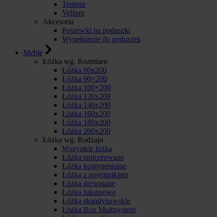
Tempur
Velfont
Akcesoria
Poszewki na poduszki
Wypełnienie do poduszek
Meble
Łóżka wg. Rozmiaru
Łóżka 80x200
Łóżka 90×200
Łóżka 100×200
Łóżka 120x200
Łóżka 140x200
Łóżka 160x200
Łóżka 180x200
Łóżka 200x200
Łóżka wg. Rodzaju
Wszystkie łóżka
Łóżka tapicerowane
Łóżka kontynentalne
Łóżka z pojemnikiem
Łóżka drewniane
Łóżka luksusowe
Łóżka skandynawskie
Łóżka Box Multisystem