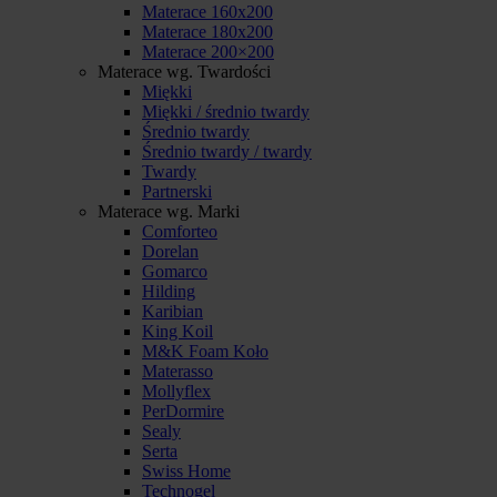
Materace 160x200
Materace 180x200
Materace 200×200
Materace wg. Twardości
Miękki
Miękki / średnio twardy
Średnio twardy
Średnio twardy / twardy
Twardy
Partnerski
Materace wg. Marki
Comforteo
Dorelan
Gomarco
Hilding
Karibian
King Koil
M&K Foam Koło
Materasso
Mollyflex
PerDormire
Sealy
Serta
Swiss Home
Technogel