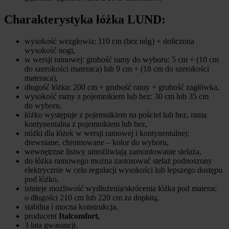
Charakterystyka łóżka LUND:
wysokość wezgłowia: 110 cm (bez nóg) + doliczona
wysokość nogi,
w wersji ramowej: grubość ramy do wyboru: 5 cm + (10 cm
do szerokości materaca) lub 9 cm + (18 cm do szerokości
materaca),
długość łóżka: 200 cm + grubość ramy + grubość zagłówka,
wysokość ramy z pojemnikiem lub bez: 30 cm lub 35 cm
do wyboru,
łóżko występuje z pojemnikiem na pościel lub bez, rama
kontynentalna z pojemnikiem lub bez,
nóżki dla łóżek w wersji ramowej i kontynentalnej:
drewniane, chromowane – kolor do wyboru,
wewnętrzne listwy umożliwiają zamontowanie stelaża,
do łóżka ramowego można zastosować stelaż podnoszony
elektrycznie w celu regulacji wysokości lub lepszego dostępu
pod łóżko,
istnieje możliwość wydłużenia/skrócenia łóżka pod materac
o długości 210 cm lub 220 cm za dopłatą,
stabilna i mocna konstrukcja,
producent
Italcomfort,
3 lata gwarancji.