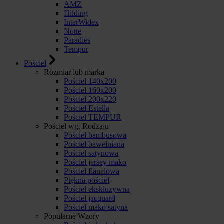
AMZ
Hilding
InterWidex
Notte
Paradies
Tempur
Pościel
Rozmiar lub marka
Pościel 140x200
Pościel 160x200
Pościel 200x220
Pościel Estella
Pościel TEMPUR
Pościel wg. Rodzaju
Pościel bambusowa
Pościel bawełniana
Pościel satynowa
Pościel jersey mako
Pościel flanelowa
Piękna pościel
Pościel ekskluzywna
Pościel jacquard
Pościel mako satyna
Popularne Wzory