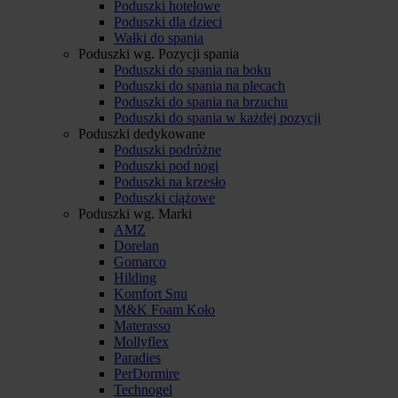
Poduszki hotelowe
Poduszki dla dzieci
Wałki do spania
Poduszki wg. Pozycji spania
Poduszki do spania na boku
Poduszki do spania na plecach
Poduszki do spania na brzuchu
Poduszki do spania w każdej pozycji
Poduszki dedykowane
Poduszki podróżne
Poduszki pod nogi
Poduszki na krzesło
Poduszki ciążowe
Poduszki wg. Marki
AMZ
Dorelan
Gomarco
Hilding
Komfort Snu
M&K Foam Koło
Materasso
Mollyflex
Paradies
PerDormire
Technogel