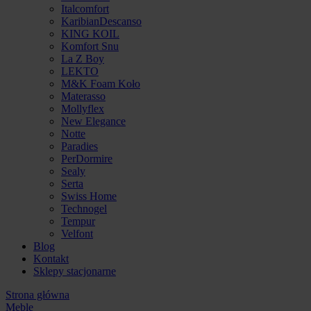
Italcomfort
KaribianDescanso
KING KOIL
Komfort Snu
La Z Boy
LEKTO
M&K Foam Koło
Materasso
Mollyflex
New Elegance
Notte
Paradies
PerDormire
Sealy
Serta
Swiss Home
Technogel
Tempur
Velfont
Blog
Kontakt
Sklepy stacjonarne
Strona główna
Meble