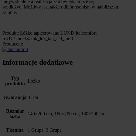
indywidualnie a realizacja zamówienia może się
wydłużyć. Możliwy jest także odbiór osobisty w najbliższym
salonie.
Produkt: Łóżko tapicerowane LUND Italcomfort
SKU / Indeks: mk_loz_tap_ital_lund
Producent:
Informacje dodatkowe
Typ
Łóżko
produktu
Gwarancja
3 lata
Rozmiar
140×200 cm, 160×200 cm, 180×200 cm
łóżka
Tkanina
1 Grupa, 3 Grupa