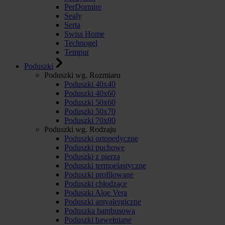
PerDormire
Sealy
Serta
Swiss Home
Technogel
Tempur
Poduszki
Poduszki wg. Rozmiaru
Poduszki 40x40
Poduszki 40x60
Poduszki 50x60
Poduszki 50x70
Poduszki 70x80
Poduszki wg. Rodzaju
Poduszki ortopedyczne
Poduszki puchowe
Poduszki z pierza
Poduszki termoelastyczne
Poduszki profilowane
Poduszki chłodzące
Poduszki Aloe Vera
Poduszki antyalergiczne
Poduszka bambusowa
Poduszki bawełniane