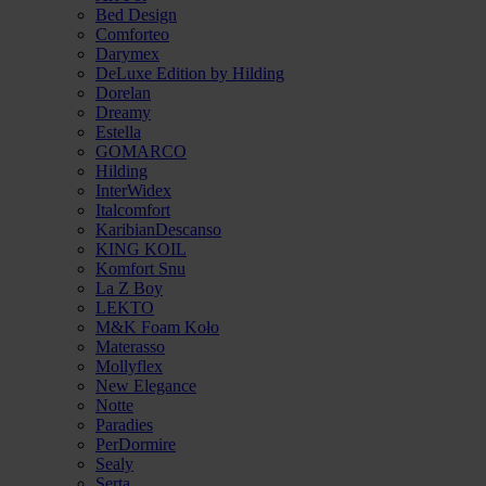
Bed Design
Comforteo
Darymex
DeLuxe Edition by Hilding
Dorelan
Dreamy
Estella
GOMARCO
Hilding
InterWidex
Italcomfort
KaribianDescanso
KING KOIL
Komfort Snu
La Z Boy
LEKTO
M&K Foam Koło
Materasso
Mollyflex
New Elegance
Notte
Paradies
PerDormire
Sealy
Serta