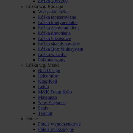
Łóżka 200x200
Łóżka wg. Rodzaju
Wszystkie łóżka
Łóżka tapicerowane
Łóżka kontynentalne
Łóżka z pojemnikiem
Łóżka drewniane
Łóżka luksusowe
Łóżka skandynawskie
Łóżka Box Multisystem
Łóżka w szafie
Półkotapczany
Łóżka wg. Marki
Bed Design
Italcomfort
King Koil
Lekto
M&K Foam Koło
Materasso
New Elegance
Sealy
Tempur
Fotele
Fotele wypoczynkowe
Fotele relaksacyjne