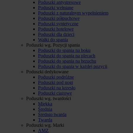
Poduszki antystresowe
Poduszki wełniane
Poduszki z naturalnym wypełnieniem
Poduszki półpuchowe
Poduszki syntetyczne
Poduszki hotelowe
Poduszki dla dzieci
Wałki do spania
Poduszki wg. Pozycji spania
Poduszki do spania na boku
Poduszki do spania na plecach
Poduszki do spania na brzuchu
Poduszki do spania w każdej pozycji
Poduszki dedykowane
Poduszki podróżne
Poduszki pod nogi
Poduszki na krzesło
Poduszki ciążowe
Poduszki wg. twardości
Miękka
Średnia
Średnio twarda
Twarda
Poduszki wg. Marki
AMZ