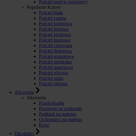
Pościel motyw zwierzęcy
Popularne Kolory
Pościel biała
Pościel czarna
Pościel kolorowa
Pościel beżowa
Pościel bordowa
Pościel brązowa
Pościel czerwona
Pościel fioletowa
Pościel granatowa
Pościel niebieska
Pościel pastelowa
Pościel różowa
Pościel szara
Pościel zielona
Akcesoria
Akcesoria
Prześcieradła
Poszewki na poduszki
Podkład na materac
Ochraniacz na materac
Koce
Dla dzieci