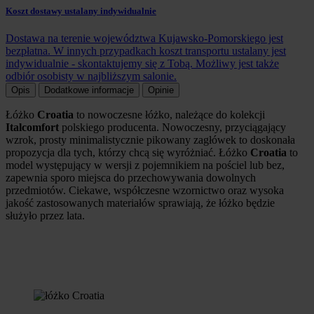
Koszt dostawy ustalany indywidualnie
Dostawa na terenie województwa Kujawsko-Pomorskiego jest
bezpłatna. W innych przypadkach koszt transportu ustalany jest
indywidualnie - skontaktujemy się z Tobą. Możliwy jest także
odbiór osobisty w najbliższym salonie.
Opis
Dodatkowe informacje
Opinie
Łóżko
Croatia
to nowoczesne łóżko, należące do kolekcji
Italcomfort
polskiego producenta. Nowoczesny, przyciągający
wzrok, prosty minimalistycznie pikowany zagłówek to doskonała
propozycja dla tych, którzy chcą się wyróżniać. Łóżko
Croatia
to
model występujący w wersji z pojemnikiem na pościel lub bez,
zapewnia sporo miejsca do przechowywania dowolnych
przedmiotów. Ciekawe, współczesne wzornictwo oraz wysoka
jakość zastosowanych materiałów sprawiają, że łóżko będzie
służyło przez lata.