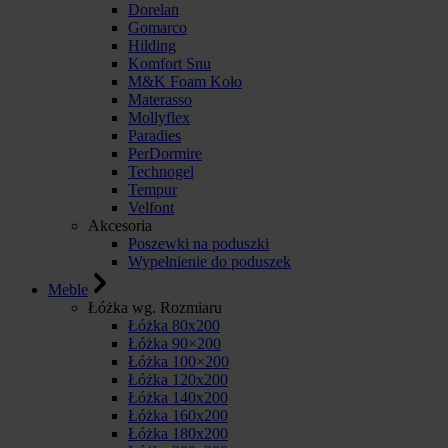
Dorelan
Gomarco
Hilding
Komfort Snu
M&K Foam Koło
Materasso
Mollyflex
Paradies
PerDormire
Technogel
Tempur
Velfont
Akcesoria
Poszewki na poduszki
Wypełnienie do poduszek
Meble
Łóżka wg. Rozmiaru
Łóżka 80x200
Łóżka 90×200
Łóżka 100×200
Łóżka 120x200
Łóżka 140x200
Łóżka 160x200
Łóżka 180x200