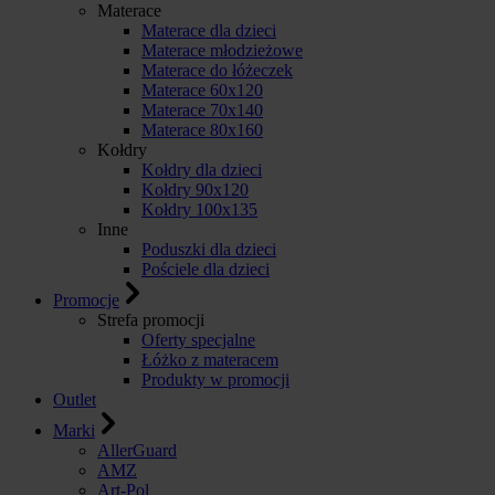
Materace
Materace dla dzieci
Materace młodzieżowe
Materace do łóżeczek
Materace 60x120
Materace 70x140
Materace 80x160
Kołdry
Kołdry dla dzieci
Kołdry 90x120
Kołdry 100x135
Inne
Poduszki dla dzieci
Pościele dla dzieci
Promocje
Strefa promocji
Oferty specjalne
Łóżko z materacem
Produkty w promocji
Outlet
Marki
AllerGuard
AMZ
Art-Pol