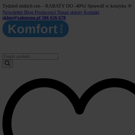
Tydzień niskich cen – RABATY DO -40%! Sprawdź w koszyku ⨠
Newsletter
Blog
Producenci
Nasze sklepy
Kontakt
sklep@salonsnu.pl
506 626 678
Wyszukiwarka
produktów