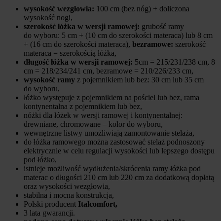
wysokość wezgłowia:
100 cm (bez nóg) + doliczona
wysokość nogi,
szerokość łóżka w wersji ramowej:
grubość ramy
do wyboru: 5 cm + (10 cm do szerokości materaca) lub 8 cm
+ (16 cm do szerokości materaca),
bezramowe:
szerokość
materaca = szerokością łóżka,
długość łóżka w wersji ramowej:
5cm = 215/231/238 cm, 8
cm = 218/234/241 cm, bezramowe = 210/226/233 cm,
wysokość ramy
z pojemnikiem lub bez: 30 cm lub 35 cm
do wyboru,
łóżko występuje z pojemnikiem na pościel lub bez, rama
kontynentalna z pojemnikiem lub bez,
nóżki dla łóżek w wersji ramowej i kontynentalnej:
drewniane, chromowane – kolor do wyboru,
wewnętrzne listwy umożliwiają zamontowanie stelaża,
do łóżka ramowego można zastosować stelaż podnoszony
elektrycznie w celu regulacji wysokości lub lepszego dostępu
pod łóżko,
istnieje możliwość wydłużenia/skrócenia ramy łóżka pod
materac o długości 210 cm lub 220 cm za dodatkową dopłatą
oraz wysokości wezgłowia,
stabilna i mocna konstrukcja,
Polski producent
Italcomfort,
3 lata gwarancji.