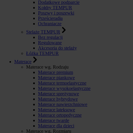
Dodatkowe podparcie
Kołdry TEMPUR
Poszwy i poszewki
Prześcieradła
Ochraniacze
Stelaże TEMPUR
Bez regulacji
Regulowane
Akcesoria do stelaży
Łóżka TEMPUR
Materace
Materace wg. Rodzaju
Materace premium
Materace piankowe
Materace termoelastyczne
Materace wysokoelastyczne
Materace sprężynowe
Materace hybrydowe
Materace nawierzchniowe
Materace lateksowe
Materace ortopedyczne
Materace twarde
Materace dla dzieci
Materace wg. Rozmiaru