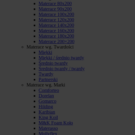
Materace 80x200
Materace 90x200
Materace 100x200
Materace 120x200
Materace 140x200
Materace 160x200
Materace 180x200
Materace 200×200
Materace wg. Twardości
Miękki
Miękki / średnio twardy
Średnio twardy
Średnio twardy / twardy
Twardy
Partnerski
Materace wg. Marki
Comforteo
Dorelan
Gomarco
Hilding
Karibian
King Koil
M&K Foam Koło
Materasso
Mollyflex