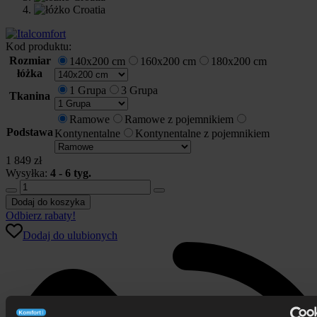
Kod produktu:
Rozmiar
140x200 cm
160x200 cm
180x200 cm
łóżka
1 Grupa
3 Grupa
Tkanina
Ramowe
Ramowe z pojemnikiem
Podstawa
Kontynentalne
Kontynentalne z pojemnikiem
1 849
zł
Wysyłka:
4 - 6 tyg.
ilość
Łóżko
Dodaj do koszyka
tapicerowane
Odbierz rabaty!
CROATIA
Dodaj do ulubionych
Italcomfort