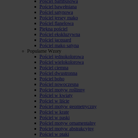
Pościel bambusowa
Pościel bawełniana
Pościel satynowa
Pościel jersey mako
Pościel flanelowa
Piękna pościel
Pościel ekskluzywna
Pościel jacquard
Pościel mako satyna
Popularne Wzory
Pościel jednokolorowa
Pościel wielokolorowa
Pościel ciemna
Pościel dwustronna
Pościel boho
Pościel nowoczesna
Pościel motyw roślinny
Pościel w kwiaty
Pościel w liście
Pościel motyw geometryczny
Pościel w kratę
Pościel w paski
Pościel motyw ornamentalny
Pościel motyw abstrakcyjny
Pościel w ptaki