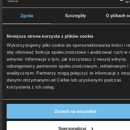
Zgoda
Szczegóły
O plikach c
Niniejsza strona korzysta z plików cookie
Wykorzystujemy pliki cookie do spersonalizowania treści i r
aby oferować funkcje społecznościowe i analizować ruch w 
witrynie. Informacje o tym, jak korzystasz z naszej witryny,
udostępniamy partnerom społecznościowym, reklamowym i
analitycznym. Partnerzy mogą połączyć te informacje z inn
danymi otrzymanymi od Ciebie lub uzyskanymi podczas
korzystania z ich usług.
Zezwól na wszystkie
506 626 678
- Zamów telefonicznie
Zadzwoń i dowiedz się, jak dostać rabat!
Spersonalizuj