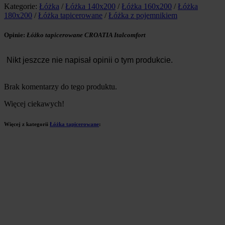
Kategorie:
Łóżka
/
Łóżka 140x200
/
Łóżka 160x200
/
Łóżka
180x200
/
Łóżka tapicerowane
/
Łóżka z pojemnikiem
Opinie:
Łóżko tapicerowane CROATIA Italcomfort
Nikt jeszcze nie napisał opinii o tym produkcie.
Brak komentarzy do tego produktu.
Więcej ciekawych!
Więcej z kategorii
Łóżka tapicerowane
: