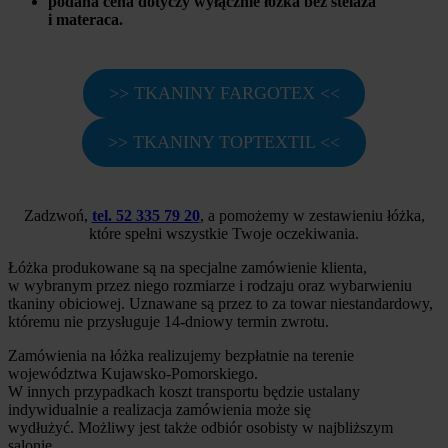
podana cena dotyczy wyłącznie łóżka bez stelaża
i materaca.
>> TKANINY FARGOTEX <<
>> TKANINY TOPTEXTIL <<
Zadzwoń,
tel. 52 335 79 20
, a pomożemy w zestawieniu łóżka,
które spełni wszystkie Twoje oczekiwania.
Łóżka produkowane są na specjalne zamówienie klienta,
w wybranym przez niego rozmiarze i rodzaju oraz wybarwieniu
tkaniny obiciowej. Uznawane są przez to za towar niestandardowy,
któremu nie przysługuje 14-dniowy termin zwrotu.
Zamówienia na łóżka realizujemy bezpłatnie na terenie
województwa Kujawsko-Pomorskiego.
W innych przypadkach koszt transportu będzie ustalany
indywidualnie a realizacja zamówienia może się
wydłużyć. Możliwy jest także odbiór osobisty w najbliższym
salonie.