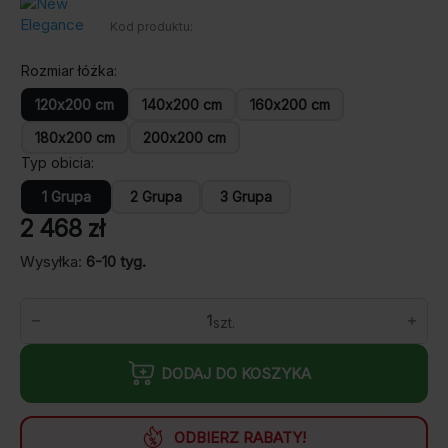
Kod produktu:
Rozmiar łóżka
120x200 cm
140x200 cm
160x200 cm
180x200 cm
200x200 cm
Typ obicia
1 Grupa
2 Grupa
3 Grupa
2 468
zł
Wysyłka:
6-10 tyg.
ilość
Łóżko
tapicerowane
Apollo
DODAJ DO KOSZYKA
S
ODBIERZ RABATY!