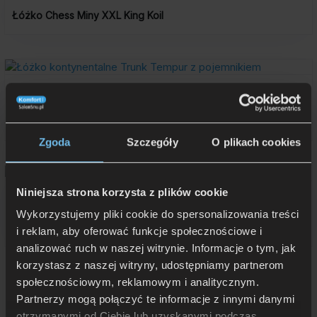
Łóżko Chess Miny XXL King Koil
Łóżko kontynentalne Trunk 2.0 z pojemnikiem na pościel
5 450 zł
Rata 0% już od: 545 zł
Zgoda
Szczegóły
O plikach cookies
Niniejsza strona korzysta z plików cookie
Łóżko tapicerowane COLORADO Italcomfort
Wykorzystujemy pliki cookie do spersonalizowania treści
od 2 498 zł
i reklam, aby oferować funkcje społecznościowe i
Rata 0% już od: 249,80 zł
analizować ruch w naszej witrynie. Informacje o tym, jak
korzystasz z naszej witryny, udostępniamy partnerom
społecznościowym, reklamowym i analitycznym.
Partnerzy mogą połączyć te informacje z innymi danymi
otrzymanymi od Ciebie lub uzyskanymi podczas