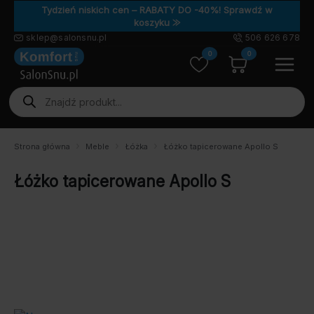
Tydzień niskich cen – RABATY DO -40%! Sprawdź w
koszyku ⨠
sklep@salonsnu.pl
506 626 678
0
0
Wyszukiwarka
produktów
Strona główna
Meble
Łóżka
Łóżko tapicerowane Apollo S
Łóżko tapicerowane Apollo S