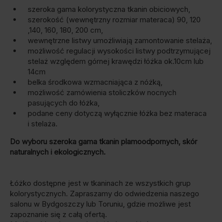
szeroka gama kolorystyczna tkanin obiciowych,
szerokość (wewnętrzny rozmiar materaca) 90, 120
,140, 160, 180, 200 cm,
wewnętrzne listwy umożliwiają zamontowanie stelaża,
możliwość regulacji wysokości listwy podtrzymującej
stelaż względem górnej krawędzi łóżka ok.10cm lub
14cm
belka środkowa wzmacniająca z nóżką,
możliwość zamówienia stoliczków nocnych
pasujących do łóżka,
podane ceny dotyczą wyłącznie łóżka bez materaca
i stelaża.
Do wyboru szeroka gama tkanin plamoodpornych, skór
naturalnych i ekologicznych.
Łóżko dostępne jest w tkaninach ze wszystkich grup
kolorystycznych. Zapraszamy do odwiedzenia naszego
salonu w Bydgoszczy lub Toruniu, gdzie możliwe jest
zapoznanie się z całą ofertą.