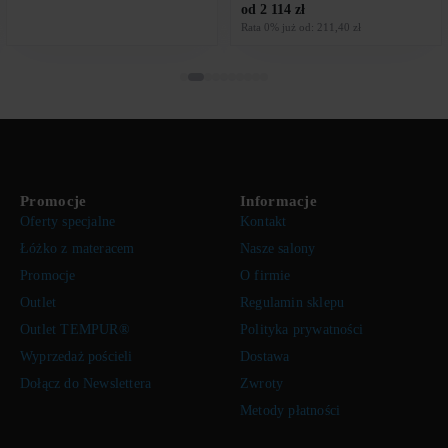
od 2 114 zł
Rata 0% już od: 211,40 zł
Promocje
Informacje
Oferty specjalne
Kontakt
Łóżko z materacem
Nasze salony
Promocje
O firmie
Outlet
Regulamin sklepu
Outlet TEMPUR®
Polityka prywatności
Wyprzedaż pościeli
Dostawa
Dołącz do Newslettera
Zwroty
Metody płatności