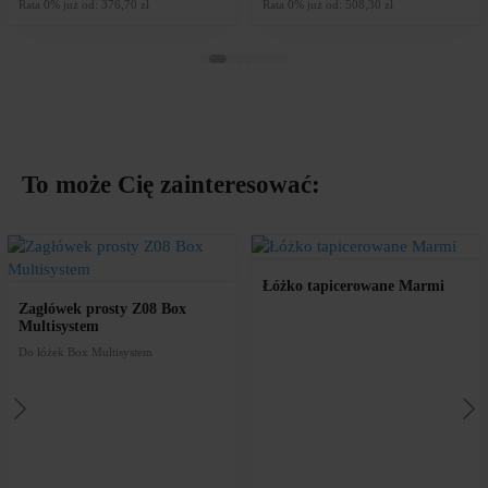
Rata 0% już od: 376,70 zł
Rata 0% już od: 508,30 zł
To może Cię zainteresować:
Łóżko tapicerowane Marmi
Zagłówek prosty Z08 Box
Multisystem
Do łóżek Box Multisystem