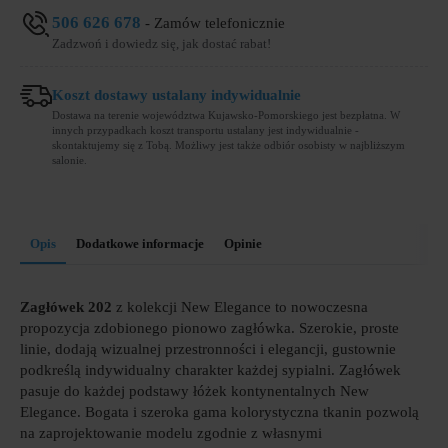
506 626 678
- Zamów telefonicznie
Zadzwoń i dowiedz się, jak dostać rabat!
Koszt dostawy ustalany indywidualnie
Dostawa na terenie województwa Kujawsko-Pomorskiego jest bezpłatna. W
innych przypadkach koszt transportu ustalany jest indywidualnie -
skontaktujemy się z Tobą. Możliwy jest także odbiór osobisty w najbliższym
salonie.
Opis
Dodatkowe informacje
Opinie
Zagłówek 202
z kolekcji New Elegance to nowoczesna
propozycja zdobionego pionowo zagłówka. Szerokie, proste
linie, dodają wizualnej przestronności i elegancji, gustownie
podkreślą indywidualny charakter każdej sypialni. Zagłówek
pasuje do każdej podstawy łóżek kontynentalnych New
Elegance. Bogata i szeroka gama kolorystyczna tkanin pozwolą
na zaprojektowanie modelu zgodnie z własnymi