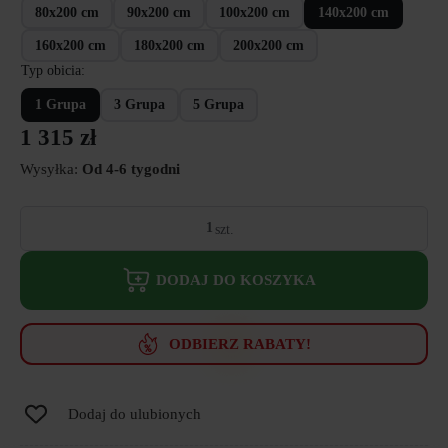
80x200 cm
90x200 cm
100x200 cm
140x200 cm
160x200 cm
180x200 cm
200x200 cm
Typ obicia
1 Grupa
3 Grupa
5 Grupa
1 315
zł
Wysyłka:
Od 4-6 tygodni
ilość
Zagłówek
202
New
DODAJ DO KOSZYKA
Elegance
ODBIERZ RABATY!
Dodaj do ulubionych