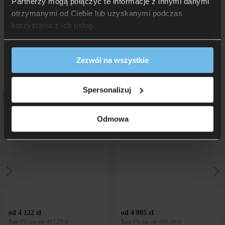
Partnerzy mogą połączyć te informacje z innymi danymi
otrzymanymi od Ciebie lub uzyskanymi podczas
korzystania z ich usług.
Więcej ciekawych!
Zezwól na wszystkie
Więcej z kategorii
Łóżka
:
Spersonalizuj
Odmowa
Łóżko tapicerowane 81206D
Podstawa kontynentalna Z z
M&K Foam Koło
pojemnikiem New Elegance
od 4 122 zł
od 4 005 zł
Rata 0% już od: 412,20 zł
Rata 0% już od: 400,50 zł