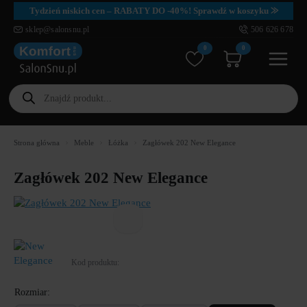
Tydzień niskich cen – RABATY DO -40%! Sprawdź w koszyku ⨠
sklep@salonsnu.pl
506 626 678
0
0
Wyszukiwarka
produktów
Strona główna
Meble
Łóżka
Zagłówek 202 New Elegance
Zagłówek 202 New Elegance
Kod produktu:
Rozmiar