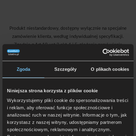
Produkt niestandardowy, dostępny wyłącznie na specjalne
zamówienie klienta, według indywidualnej specyfikacji.
Zgodnie z Art.10 ust.3 pkt 4 i 5, złożenie zamówienia
niestandardowego, na indywidualne zamówienie oznacza
rezygnację Klienta z prawa do zwrotu towaru bez podania
Zgoda
Szczegóły
O plikach cookies
przyczyny.
Zamówienia na łóżka realizujemy bezpłatnie na terenie
Niniejsza strona korzysta z plików cookie
województwa Kujawsko-Pomorskiego.
W innych przypadkach koszt transportu będzie ustalany
Wykorzystujemy pliki cookie do spersonalizowania treści
i reklam, aby oferować funkcje społecznościowe i
indywidualnie a realizacja zamówienia może się wydłużyć.
analizować ruch w naszej witrynie. Informacje o tym, jak
Możliwy jest także odbiór osobisty w najbliższym salonie.
korzystasz z naszej witryny, udostępniamy partnerom
społecznościowym, reklamowym i analitycznym.