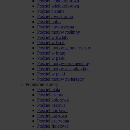
Pościel jednokolorowa
Pościel wielokolorowa
Pościel ciemna
Pościel dwustronna
Pościel boho
Pościel nowoczesna
Pościel motyw roślinny
Pościel w kwiaty
Pościel w liście
Pościel motyw geometryczny
Pościel w kratę
Pościel w paski
Pościel motyw ornamentalny
Pościel motyw abstrakcyjny
Pościel w ptaki
Pościel motyw zwierzęcy
Popularne Kolory
Pościel biała
Pościel czarna
Pościel kolorowa
Pościel beżowa
Pościel bordowa
Pościel brązowa
Pościel czerwona
Pościel fioletowa