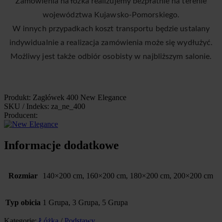
Zamówienia na łóżka realizujemy bezpłatnie na terenie
województwa Kujawsko-Pomorskiego.
W innych przypadkach koszt transportu będzie ustalany
indywidualnie a realizacja zamówienia może się wydłużyć.
Możliwy jest także odbiór osobisty w najbliższym salonie.
Produkt: Zagłówek 400 New Elegance
SKU / Indeks: za_ne_400
Producent:
Informacje dodatkowe
Rozmiar
140×200 cm, 160×200 cm, 180×200 cm, 200×200 cm
Typ obicia
1 Grupa, 3 Grupa, 5 Grupa
Kategorie:
Łóżka
/
Podstawy