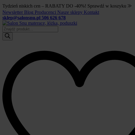
Tydzień niskich cen – RABATY DO -40%! Sprawdź w koszyku ⨠
Newsletter
Blog
Producenci
Nasze sklepy
Kontakt
sklep@salonsnu.pl
506 626 678
Wyszukiwarka
produktów