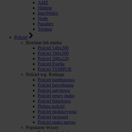
AMZ
Hilding
InterWidex
Notte
Paradies
Tempur
Pościel
Rozmiar lub marka
Pościel 140x200
Pościel 160x200
Pościel 200x220
Pościel Estella
Pościel TEMPUR
Pościel wg. Rodzaju
Pościel bambusowa
Pościel bawełniana
Pościel satynowa
Pościel jersey mako
Pościel flanelowa
Piękna pościel
Pościel ekskluzywna
Pościel jacquard
Pościel mako satyna
Popularne Wzory