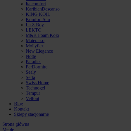
Italcomfort
KaribianDescanso
KING KOIL
Komfort Snu
La Z Boy
LEKTO
M&K Foam Koło
Materasso
Mollyflex
New Elegance
Notte
Paradies
PerDormire
Sealy
Serta
Swiss Home
Technogel
Tempur
Velfont
Blog
Kontakt
Sklepy stacjonarne
Strona główna
Meble