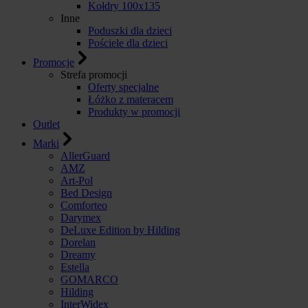
Kołdry 100x135
Inne
Poduszki dla dzieci
Pościele dla dzieci
Promocje
Strefa promocji
Oferty specjalne
Łóżko z materacem
Produkty w promocji
Outlet
Marki
AllerGuard
AMZ
Art-Pol
Bed Design
Comforteo
Darymex
DeLuxe Edition by Hilding
Dorelan
Dreamy
Estella
GOMARCO
Hilding
InterWidex