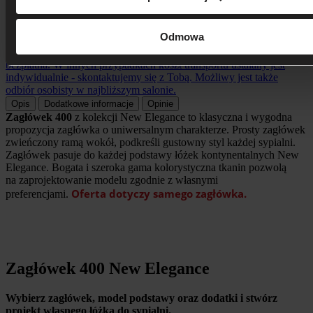
Koszt dostawy ustalany indywidualnie
Odmowa
Dostawa na terenie województwa Kujawsko-Pomorskiego jest
bezpłatna. W innych przypadkach koszt transportu ustalany jest
indywidualnie - skontaktujemy się z Tobą. Możliwy jest także
odbiór osobisty w najbliższym salonie.
Opis
Dodatkowe informacje
Opinie
Zagłówek 400
z kolekcji New Elegance to klasyczna i wygodna
propozycja zagłówka o uniwersalnym charakterze. Prosty zagłówek
zwieńczony ramą wokół, podkreśli gustowny styl każdej sypialni.
Zagłówek pasuje do każdej podstawy łóżek kontynentalnych New
Elegance. Bogata i szeroka gama kolorystyczna tkanin pozwolą
na zaprojektowanie modelu zgodnie z własnymi
Oferta dotyczy samego zagłówka.
preferencjami.
Zagłówek 400 New Elegance
Wybierz zagłówek, model podstawy oraz dodatki i stwórz
projekt własnego łóżka do sypialni.