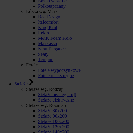
Łóżka w szafie
Półkotapczany
Łóżka wg. Marki
Bed Design
Italcomfort
King Koil
Lekto
M&K Foam Koło
Materasso
New Elegance
Sealy
Tempur
Fotele
Fotele wypoczynkowe
Fotele relaksacyjne
Stelaże
Stelaże wg. Rodzaju
Stelaże bez regulacji
Stelaże elektryczne
Stelaże wg. Rozmiaru
Stelaże 80x200
Stelaże 90x200
Stelaże 100x200
Stelaże 120x200
Stelaże 140x200