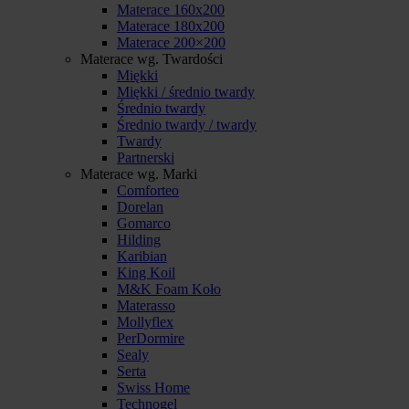
Materace 160x200
Materace 180x200
Materace 200×200
Materace wg. Twardości
Miękki
Miękki / średnio twardy
Średnio twardy
Średnio twardy / twardy
Twardy
Partnerski
Materace wg. Marki
Comforteo
Dorelan
Gomarco
Hilding
Karibian
King Koil
M&K Foam Koło
Materasso
Mollyflex
PerDormire
Sealy
Serta
Swiss Home
Technogel