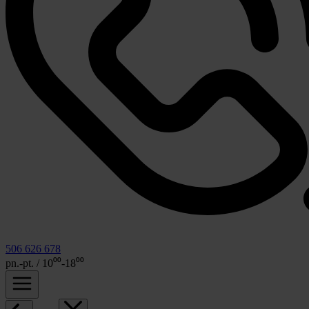
506 626 678
pn.-pt. / 10⁰⁰-18⁰⁰