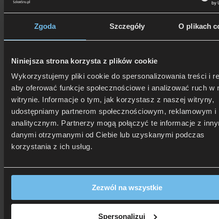
Zadzwoń i dowiedz się, jak dostać rabat!
Zgoda
Szczegóły
O plikach c
Niniejsza strona korzysta z plików cookie
Wykorzystujemy pliki cookie do spersonalizowania treści i r
aby oferować funkcje społecznościowe i analizować ruch w 
witrynie. Informacje o tym, jak korzystasz z naszej witryny,
udostępniamy partnerom społecznościowym, reklamowym i
analitycznym. Partnerzy mogą połączyć te informacje z inn
danymi otrzymanymi od Ciebie lub uzyskanymi podczas
korzystania z ich usług.
Zezwól na wszystkie
Spersonalizuj