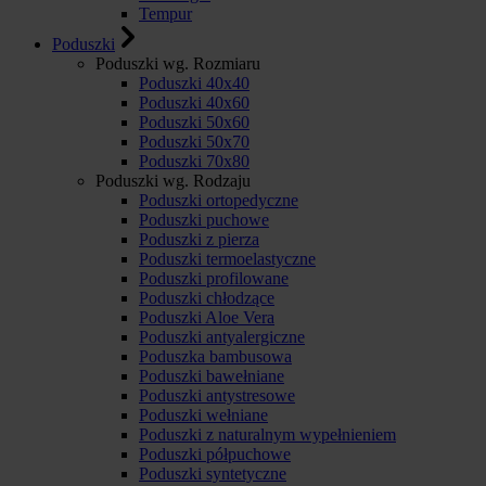
Tempur
Poduszki
Poduszki wg. Rozmiaru
Poduszki 40x40
Poduszki 40x60
Poduszki 50x60
Poduszki 50x70
Poduszki 70x80
Poduszki wg. Rodzaju
Poduszki ortopedyczne
Poduszki puchowe
Poduszki z pierza
Poduszki termoelastyczne
Poduszki profilowane
Poduszki chłodzące
Poduszki Aloe Vera
Poduszki antyalergiczne
Poduszka bambusowa
Poduszki bawełniane
Poduszki antystresowe
Poduszki wełniane
Poduszki z naturalnym wypełnieniem
Poduszki półpuchowe
Poduszki syntetyczne