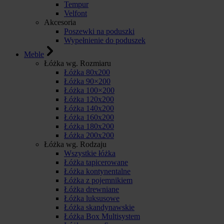
Tempur
Velfont
Akcesoria
Poszewki na poduszki
Wypełnienie do poduszek
Meble
Łóżka wg. Rozmiaru
Łóżka 80x200
Łóżka 90×200
Łóżka 100×200
Łóżka 120x200
Łóżka 140x200
Łóżka 160x200
Łóżka 180x200
Łóżka 200x200
Łóżka wg. Rodzaju
Wszystkie łóżka
Łóżka tapicerowane
Łóżka kontynentalne
Łóżka z pojemnikiem
Łóżka drewniane
Łóżka luksusowe
Łóżka skandynawskie
Łóżka Box Multisystem