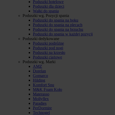
Poduszki hotelowe
Poduszki dla dzieci
Wałki do spania
Poduszki wg. Pozycji spania
Poduszki do spania na boku
Poduszki do spania na plecach
Poduszki do spania na brzuchu
Poduszki do spania w każdej pozycji
Poduszki dedykowane
Poduszki podróżne
Poduszki pod nogi
Poduszki na krzesło
Poduszki ciążowe
Poduszki wg. Marki
AMZ
Dorelan
Gomarco
Hilding
Komfort Snu
M&K Foam Koło
Materasso
Mollyflex
Paradies
PerDormire
Technogel