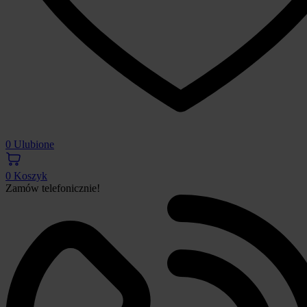
0
Ulubione
0
Koszyk
Zamów telefonicznie!