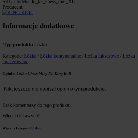
SKU / Indeks: ło_kk_chess_min_XL
Producent:
Informacje dodatkowe
Typ produktu
Łóżko
Kategorie:
Łóżka
/
Łóżka kontynentalne
/
Łóżka luksusowe
/
Łóżka
tapicerowane
Opinie:
Łóżko Chess Miny XL King Koil
Nikt jeszcze nie napisał opinii o tym produkcie.
Brak komentarzy do tego produktu.
Więcej ciekawych!
Więcej z kategorii
Łóżka
: