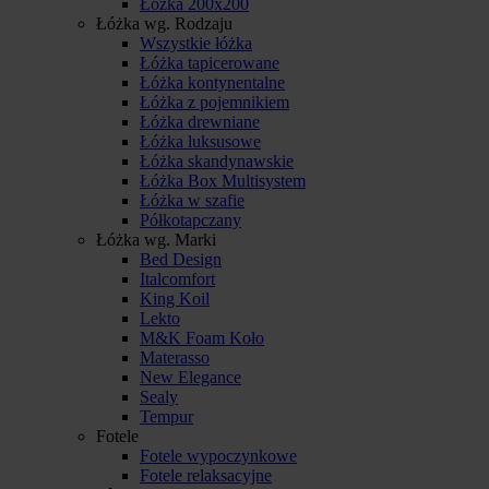
Łóżka 200x200
Łóżka wg. Rodzaju
Wszystkie łóżka
Łóżka tapicerowane
Łóżka kontynentalne
Łóżka z pojemnikiem
Łóżka drewniane
Łóżka luksusowe
Łóżka skandynawskie
Łóżka Box Multisystem
Łóżka w szafie
Półkotapczany
Łóżka wg. Marki
Bed Design
Italcomfort
King Koil
Lekto
M&K Foam Koło
Materasso
New Elegance
Sealy
Tempur
Fotele
Fotele wypoczynkowe
Fotele relaksacyjne