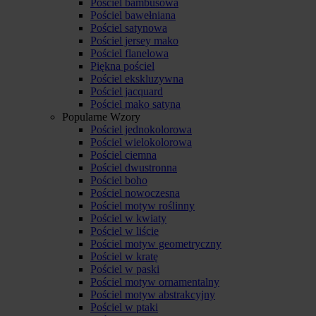
Pościel bambusowa
Pościel bawełniana
Pościel satynowa
Pościel jersey mako
Pościel flanelowa
Piękna pościel
Pościel ekskluzywna
Pościel jacquard
Pościel mako satyna
Popularne Wzory
Pościel jednokolorowa
Pościel wielokolorowa
Pościel ciemna
Pościel dwustronna
Pościel boho
Pościel nowoczesna
Pościel motyw roślinny
Pościel w kwiaty
Pościel w liście
Pościel motyw geometryczny
Pościel w kratę
Pościel w paski
Pościel motyw ornamentalny
Pościel motyw abstrakcyjny
Pościel w ptaki