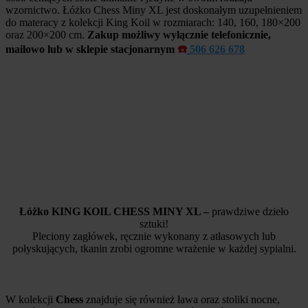
wzornictwo.
Łóżko Chess Miny XL
jest doskonałym uzupełnieniem
do materacy z kolekcji King Koil w rozmiarach: 140, 160, 180×200
oraz 200×200 cm.
Zakup możliwy wyłącznie telefonicznie,
mailowo lub w sklepie stacjonarnym
☎️
506 626 678
Łóżko KING KOIL CHESS MINY XL –
prawdziwe dzieło
sztuki!
Pleciony zagłówek, ręcznie wykonany z atłasowych lub
połyskujących, tkanin zrobi ogromne wrażenie w każdej sypialni.
W kolekcji
Chess
znajduje się również ława oraz stoliki nocne,