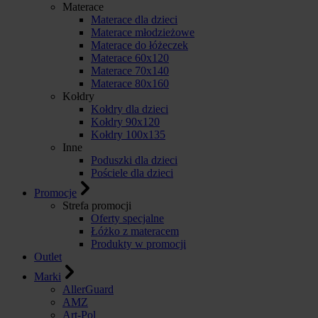
Materace
Materace dla dzieci
Materace młodzieżowe
Materace do łóżeczek
Materace 60x120
Materace 70x140
Materace 80x160
Kołdry
Kołdry dla dzieci
Kołdry 90x120
Kołdry 100x135
Inne
Poduszki dla dzieci
Pościele dla dzieci
Promocje
Strefa promocji
Oferty specjalne
Łóżko z materacem
Produkty w promocji
Outlet
Marki
AllerGuard
AMZ
Art-Pol