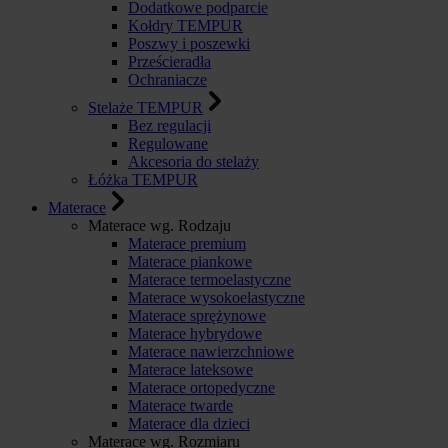
Dodatkowe podparcie
Kołdry TEMPUR
Poszwy i poszewki
Prześcieradła
Ochraniacze
Stelaże TEMPUR
Bez regulacji
Regulowane
Akcesoria do stelaży
Łóżka TEMPUR
Materace
Materace wg. Rodzaju
Materace premium
Materace piankowe
Materace termoelastyczne
Materace wysokoelastyczne
Materace sprężynowe
Materace hybrydowe
Materace nawierzchniowe
Materace lateksowe
Materace ortopedyczne
Materace twarde
Materace dla dzieci
Materace wg. Rozmiaru