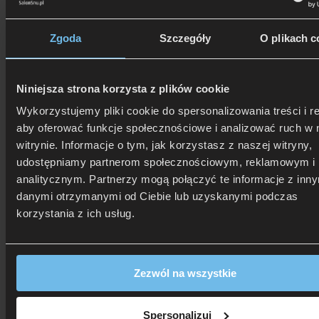
Zgoda
Szczegóły
O plikach c
Niniejsza strona korzysta z plików cookie
506 626 678
- Zamów telefonicznie
Wykorzystujemy pliki cookie do spersonalizowania treści i r
Zadzwoń i dowiedz się, jak dostać rabat!
aby oferować funkcje społecznościowe i analizować ruch w 
witrynie. Informacje o tym, jak korzystasz z naszej witryny,
udostępniamy partnerom społecznościowym, reklamowym i
analitycznym. Partnerzy mogą połączyć te informacje z inn
danymi otrzymanymi od Ciebie lub uzyskanymi podczas
korzystania z ich usług.
Zezwól na wszystkie
Spersonalizuj