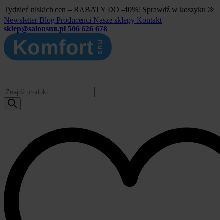
Tydzień niskich cen – RABATY DO -40%! Sprawdź w koszyku ⨠
Newsletter
Blog
Producenci
Nasze sklepy
Kontakt
sklep@salonsnu.pl
506 626 678
Wyszukiwarka
produktów