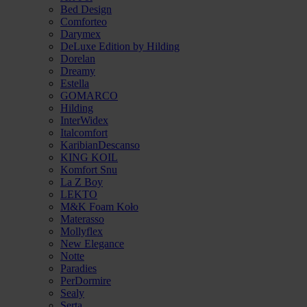
Bed Design
Comforteo
Darymex
DeLuxe Edition by Hilding
Dorelan
Dreamy
Estella
GOMARCO
Hilding
InterWidex
Italcomfort
KaribianDescanso
KING KOIL
Komfort Snu
La Z Boy
LEKTO
M&K Foam Koło
Materasso
Mollyflex
New Elegance
Notte
Paradies
PerDormire
Sealy
Serta