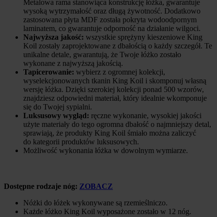
Metalowa rama stanowiąca konstrukcję łóżka, gwarantuje
wysoką wytrzymałość oraz długą żywotność. Dodatkowo
zastosowana płyta MDF została pokryta wodoodpornym
laminatem, co gwarantuje odporność na działanie wilgoci.
Najwyższa jakość:
wszystkie sprężyny kieszeniowe King
Koil zostały zaprojektowane z dbałością o każdy szczegół. Te
unikalne detale, gwarantują, że Twoje łóżko zostało
wykonane z najwyższą jakością.
Tapicerowanie:
wybierz z ogromnej kolekcji,
wyselekcjonowanych tkanin King Koil i skomponuj własną
wersję łóżka. Dzięki szerokiej kolekcji ponad 500 wzorów,
znajdziesz odpowiedni materiał, który idealnie wkomponuje
się do Twojej sypialni.
Luksusowy wygląd:
ręczne wykonanie, wysokiej jakości
użyte materiały do tego ogromna dbałość o najmniejszy detal,
sprawiają, że produkty King Koil śmiało można zaliczyć
do kategorii produktów luksusowych.
Możliwość wykonania łóżka w dowolnym wymiarze.
Dostępne rodzaje nóg:
ZOBACZ
Nóżki do łóżek wykonywane są rzemieślniczo.
Każde łóżko King Koil wyposażone zostało w 12 nóg.