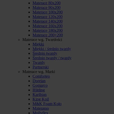
Materace 80x200
Materace 90x200
Materace 100x200
Materace 120x200
Materace 140x200
Materace 160x200
Materace 180x200
Materace 200×200
Materace wg. Twardości
Miękki
Miękki / średnio twardy
Średnio twardy
Średnio twardy / twardy
Twardy
Partnerski
Materace wg. Marki
Comforteo
Dorelan
Gomarco
Hilding
Karibian
King Koil
M&K Foam Koło
Materasso
Mollyflex