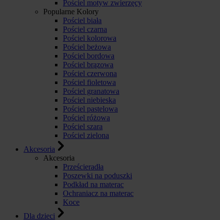
Pościel motyw zwierzęcy
Popularne Kolory
Pościel biała
Pościel czarna
Pościel kolorowa
Pościel beżowa
Pościel bordowa
Pościel brązowa
Pościel czerwona
Pościel fioletowa
Pościel granatowa
Pościel niebieska
Pościel pastelowa
Pościel różowa
Pościel szara
Pościel zielona
Akcesoria
Akcesoria
Prześcieradła
Poszewki na poduszki
Podkład na materac
Ochraniacz na materac
Koce
Dla dzieci