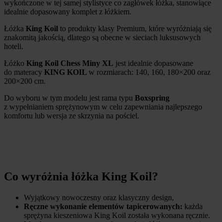
wykończone w tej samej stylistyce co zagłówek łóżka, stanowiące
idealnie dopasowany komplet z łóżkiem.
Łóżka
King Koil
to produkty klasy Premium, które wyróżniają się
znakomitą jakością, dlatego są obecne w sieciach luksusowych
hoteli.
Łóżko
King Koil Chess Miny XL
jest idealnie dopasowane
do materacy
KING KOIL
w rozmiarach: 140, 160, 180×200 oraz
200×200 cm.
Do wyboru w tym modelu jest rama typu
Boxspring
z wypełnianiem sprężynowym w celu zapewniania najlepszego
komfortu lub wersja ze skrzynia na pościel.
Co wyróżnia łóżka King Koil?
Wyjątkowy nowoczesny oraz klasyczny design,
Ręczne wykonanie
elementów tapicerowanych:
każda
sprężyna kieszeniowa King Koil została wykonana ręcznie.