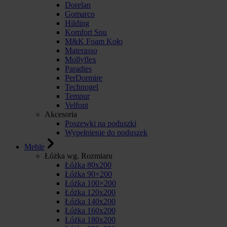
Dorelan
Gomarco
Hilding
Komfort Snu
M&K Foam Koło
Materasso
Mollyflex
Paradies
PerDormire
Technogel
Tempur
Velfont
Akcesoria
Poszewki na poduszki
Wypełnienie do poduszek
Meble
Łóżka wg. Rozmiaru
Łóżka 80x200
Łóżka 90×200
Łóżka 100×200
Łóżka 120x200
Łóżka 140x200
Łóżka 160x200
Łóżka 180x200