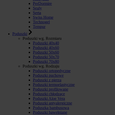
PerDormire
Sealy
Serta
Swiss Home
Technogel
Tempur
Poduszki
Poduszki wg. Rozmiaru
Poduszki 40x40
Poduszki 40x60
Poduszki 50x60
Poduszki 50x70
Poduszki 70x80
Poduszki wg. Rodzaju
Poduszki ortopedyczne
Poduszki puchowe
Poduszki z pierza
Poduszki termoelastyczne
Poduszki profilowane
Poduszki chłodzące
Poduszki Aloe Vera
Poduszki antyalergiczne
Poduszka bambusowa
Poduszki bawełniane