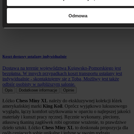
Odmowa
Koszt dostawy ustalany indywidualnie
Dostawa na terenie województwa Kujawsko-Pomorskiego jest
bezpłatna. W innych przypadkach koszt transportu ustalany jest
indywidualnie - skontaktujemy się z Tobą. Możliwy jest także
odbiór osobisty w najbliższym salonie.
Opis
Dodatkowe informacje
Opinie
Łóżko
Chess Miny XL
należy do ekskluzywnej kolekcji łóżek
amerykańskiej marki
King Koil
. Oprócz wyjątkowo luksusowego
wyglądu, łączy komfort użytkowania w oparciu o najlepszej jakości
materiały i kunszt pracy ręcznej. Ręcznie wykonany, pleciony,
atłasową tkaniną zagłówek robi ogromne wrażenie, to prawdziwe
dzieło sztuki. Łóżko
Chess Miny
XL
to doskonała propozycja dla
osób ceniących sobie unikalne i jedyne w swoim rodzaju