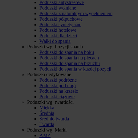
Poduszki antystresowe
Poduszki wełniane
Poduszki z naturalnym wypełnieniem
Poduszki półpuchowe
Poduszki syntetyczne
Poduszki hotelowe
Poduszki dla dzieci
Wałki do spania
Poduszki wg. Pozycji spania
Poduszki do spania na boku
Poduszki do spania na plecach
Poduszki do spania na brzuchu
Poduszki do spania w każdej pozycji
Poduszki dedykowane
Poduszki podróżne
Poduszki pod nogi
Poduszki na krzesło
Poduszki ciążowe
Poduszki wg. twardości
Miękka
Średnia
Średnio twarda
Twarda
Poduszki wg. Marki
AMZ