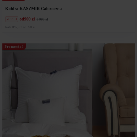
Kołdra KASZMIR Całoroczna
od
900 zł
-198 zł
1 098 zł
Pierwotna
Aktualna
cena
cena
Rata 0% już od: 90 zł
wynosiła:
wynosi:
1
900
098
zł.
zł.
Promocja!