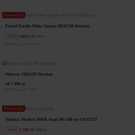
1
1
710
522
zł.
zł.
Promocja!
Pościel Estella Mako Satyna 4828/530 Brittany
od
411 zł
-138 zł
549 zł
Pierwotna
Aktualna
cena
cena
Rata 0% już od: 41,10 zł
wynosiła:
wynosi:
549
411
zł.
zł.
Materac ORIGIN Dorelan
od 7 990 zł
Rata 0% już od: 799 zł
Promocja!
Materac Medivis M&K foam 90×200 cm OUTLET
1 320 zł
-568 zł
1 888 zł
Pierwotna
Aktualna