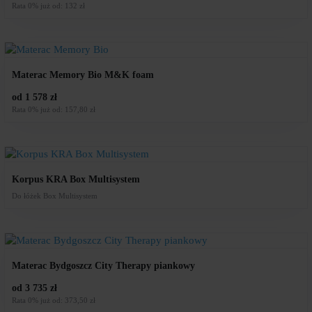
cena
cena
Rata 0% już od: 132 zł
wynosiła:
wynosi:
1
1
888
320
zł.
zł.
Materac Memory Bio M&K foam
od 1 578 zł
Rata 0% już od: 157,80 zł
Korpus KRA Box Multisystem
Do łóżek Box Multisystem
Materac Bydgoszcz City Therapy piankowy
od 3 735 zł
Rata 0% już od: 373,50 zł