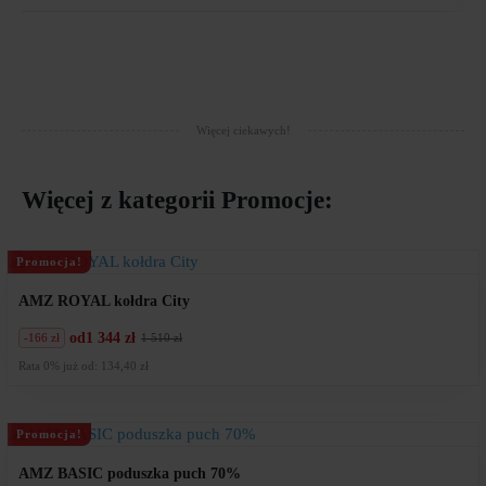
Więcej ciekawych!
Więcej z kategorii
Promocje
:
Promocja!
AMZ ROYAL kołdra City
od
1 344 zł
-166 zł
1 510 zł
Pierwotna
Aktualna
cena
cena
Rata 0% już od: 134,40 zł
wynosiła:
wynosi:
1
1
510
344
zł.
zł.
Promocja!
AMZ BASIC poduszka puch 70%