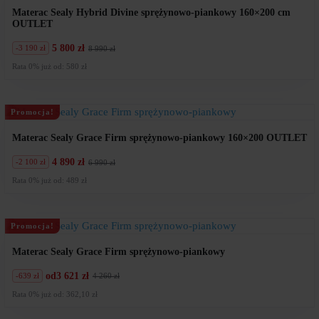
Materac Sealy Hybrid Divine sprężynowo-piankowy 160×200 cm
OUTLET
5 800 zł
-3 190 zł
8 990 zł
Pierwotna
Aktualna
cena
cena
Rata 0% już od: 580 zł
wynosiła:
wynosi:
8
5
990
800
zł.
zł.
Promocja!
Materac Sealy Grace Firm sprężynowo-piankowy 160×200 OUTLET
4 890 zł
-2 100 zł
6 990 zł
Pierwotna
Aktualna
cena
cena
Rata 0% już od: 489 zł
wynosiła:
wynosi:
6
4
990
890
zł.
zł.
Promocja!
Materac Sealy Grace Firm sprężynowo-piankowy
od
3 621 zł
-639 zł
4 260 zł
Pierwotna
Aktualna
cena
cena
Rata 0% już od: 362,10 zł
wynosiła:
wynosi:
4
3