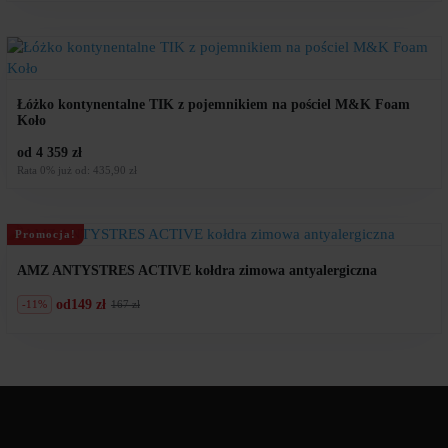
Łóżko kontynentalne TIK z pojemnikiem na pościel M&K Foam
Koło
od 4 359 zł
Rata 0% już od: 435,90 zł
Promocja!
AMZ ANTYSTRES ACTIVE kołdra zimowa antyalergiczna
od
149 zł
-11%
167 zł
Pierwotna
Aktualna
cena
cena
wynosiła:
wynosi:
167
149
zł.
zł.