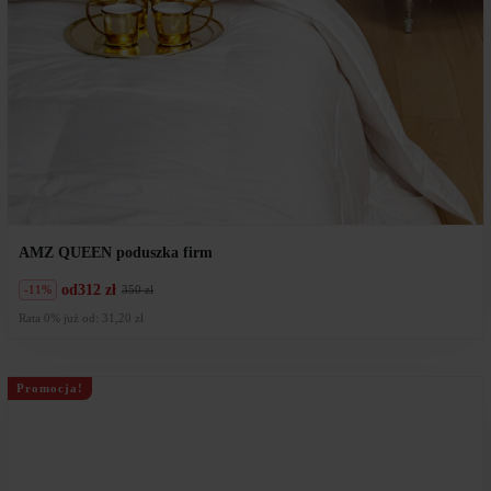
AMZ QUEEN poduszka firm
od
312 zł
-11%
350 zł
Pierwotna
Aktualna
cena
cena
Rata 0% już od: 31,20 zł
wynosiła:
wynosi:
350
312
zł.
zł.
Promocja!