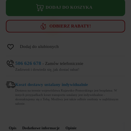
hybrydowy
Hybrid
DODAJ DO KOSZYKA
Classic
z
łóżkiem
Tailor
ODBIERZ RABATY!
3.0
za
1
zł
Dodaj do ulubionych
506 626 678
- Zamów telefonicznie
Zadzwoń i dowiedz się, jak dostać rabat!
Koszt dostawy ustalany indywidualnie
Dostawa na terenie województwa Kujawsko-Pomorskiego jest bezpłatna. W
innych przypadkach koszt transportu ustalany jest indywidualnie -
skontaktujemy się z Tobą. Możliwy jest także odbiór osobisty w najbliższym
salonie.
Opis
Dodatkowe informacje
Opinie