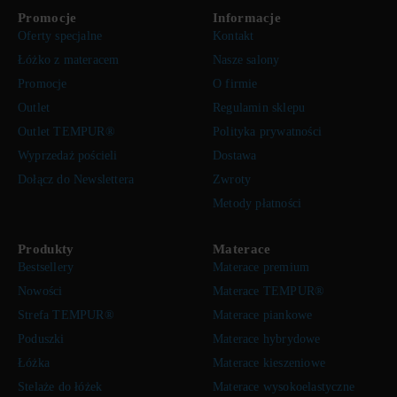
Promocje
Informacje
Oferty specjalne
Kontakt
Łóżko z materacem
Nasze salony
Promocje
O firmie
Outlet
Regulamin sklepu
Outlet TEMPUR®
Polityka prywatności
Wyprzedaż pościeli
Dostawa
Dołącz do Newslettera
Zwroty
Metody płatności
Produkty
Materace
Bestsellery
Materace premium
Nowości
Materace TEMPUR®
Strefa TEMPUR®
Materace piankowe
Poduszki
Materace hybrydowe
Łóżka
Materace kieszeniowe
Stelaże do łóżek
Materace wysokoelastyczne