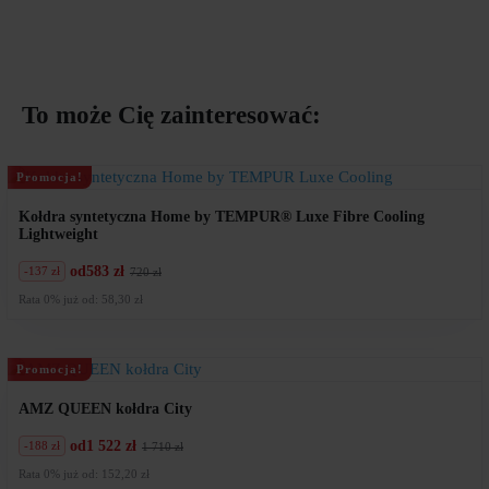
To może Cię zainteresować:
Promocja!
Kołdra syntetyczna Home by TEMPUR® Luxe Fibre Cooling
Lightweight
od
583 zł
-137 zł
720 zł
Pierwotna
Aktualna
cena
cena
Rata 0% już od: 58,30 zł
wynosiła:
wynosi:
720
583
zł.
zł.
Promocja!
AMZ QUEEN kołdra City
od
1 522 zł
-188 zł
1 710 zł
Pierwotna
Aktualna
cena
cena
Rata 0% już od: 152,20 zł
wynosiła:
wynosi: