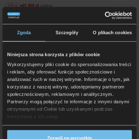
od
1 860 zł
-230 zł
2 090 zł
Pierwotna
Aktualna
cena
cena
Rata 0% już od: 186 zł
wynosiła:
wynosi:
2
1
090
860
Zgoda
Szczegóły
O plikach cookies
zł.
zł.
Inne produkty
Sealy
:
Niniejsza strona korzysta z plików cookie
Wykorzystujemy pliki cookie do spersonalizowania treści
i reklam, aby oferować funkcje społecznościowe i
Promocja!
analizować ruch w naszej witrynie. Informacje o tym, jak
Materac Sealy Hybrid Classic sprężynowo-piankowy
korzystasz z naszej witryny, udostępniamy partnerom
społecznościowym, reklamowym i analitycznym.
od
5 377 zł
-949 zł
6 326 zł
Pierwotna
Aktualna
cena
cena
Partnerzy mogą połączyć te informacje z innymi danymi
Rata 0% już od: 537,70 zł
wynosiła:
wynosi:
otrzymanymi od Ciebie lub uzyskanymi podczas
6
5
326
377
korzystania z ich usług.
zł.
zł.
Promocja!
Materac Sealy Hybrid Stellar sprężynowo-piankowy
Zezwól na wszystkie