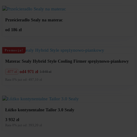
260
621
zł.
zł.
Prześcieradło Sealy na materac
od 186 zł
Promocja!
Materac Sealy Hybrid Style Cooling Firmer sprężynowo-piankowy
od
4 971 zł
-877 zł
5 848 zł
Pierwotna
Aktualna
cena
cena
Rata 0% już od: 497,10 zł
wynosiła:
wynosi:
5
4
848
971
zł.
zł.
Łóżko kontynentalne Tailor 3.0 Sealy
3 932 zł
Rata 0% już od: 393,20 zł