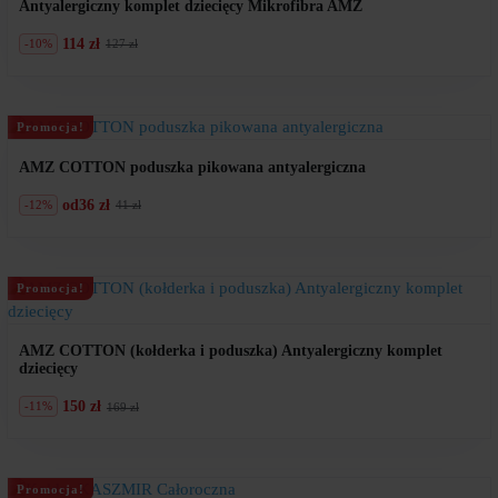
Antyalergiczny komplet dziecięcy Mikrofibra AMZ
114 zł
-10%
127 zł
Pierwotna
Aktualna
cena
cena
wynosiła:
wynosi:
127
114
zł.
zł.
Promocja!
AMZ COTTON poduszka pikowana antyalergiczna
od
36 zł
-12%
41 zł
Pierwotna
Aktualna
cena
cena
wynosiła:
wynosi:
41
36
zł.
zł.
Promocja!
AMZ COTTON (kołderka i poduszka) Antyalergiczny komplet
dziecięcy
150 zł
-11%
169 zł
Pierwotna
Aktualna
cena
cena
wynosiła:
wynosi:
169
150
zł.
zł.
Promocja!