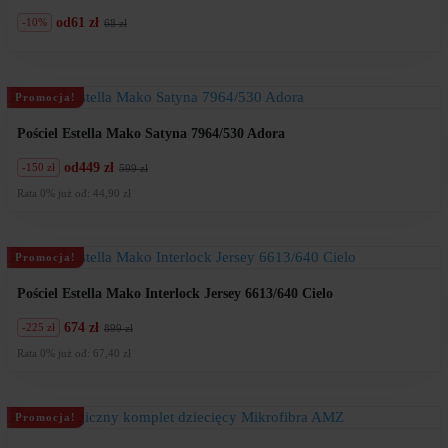
od
61 zł
-10%
68 zł
Pierwotna
Aktualna
cena
cena
wynosiła:
wynosi:
68
61
zł.
zł.
Promocja!
Pościel Estella Mako Satyna 7964/530 Adora
od
449 zł
-150 zł
599 zł
Pierwotna
Aktualna
cena
cena
Rata 0% już od: 44,90 zł
wynosiła:
wynosi:
599
449
zł.
zł.
Promocja!
Pościel Estella Mako Interlock Jersey 6613/640 Cielo
674 zł
-225 zł
899 zł
Pierwotna
Aktualna
cena
cena
Rata 0% już od: 67,40 zł
wynosiła:
wynosi:
899
674
zł.
zł.
Promocja!