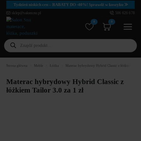
Tydzień niskich cen – RABATY DO -40%! Sprawdź w koszyku ⨠
sklep@salonsnu.pl
506 626 678
0
0
Wyszukiwarka
produktów
Strona główna
Meble
Łóżka
Materac hybrydowy Hybrid Classic z łóżkiem Tailor
Materac hybrydowy Hybrid Classic z
łóżkiem Tailor 3.0 za 1 zł