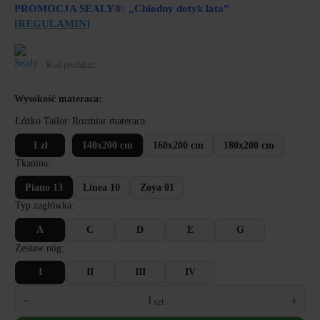
PROMOCJA SEALY®: „Chłodny dotyk lata”
[REGULAMIN]
Kod produktu:
Wysokość materaca:
Łóżko Tailor
Rozmiar materaca
1 zł
140x200 cm
160x200 cm
180x200 cm
Tkanina
Piano 13
Linea 10
Zoya 01
Typ zagłówka
A
C
D
E
G
Zestaw nóg
I
II
III
IV
ilość
Materac