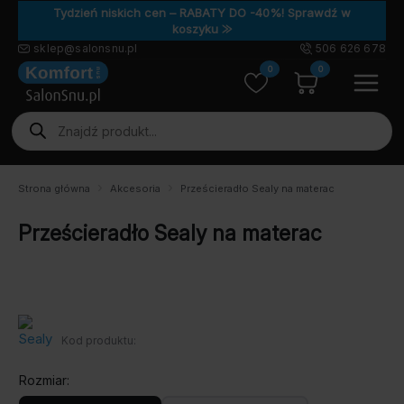
Tydzień niskich cen – RABATY DO -40%! Sprawdź w
koszyku ⨠
sklep@salonsnu.pl
506 626 678
0
0
Wyszukiwarka
produktów
Strona główna
Akcesoria
Prześcieradło Sealy na materac
Prześcieradło Sealy na materac
Kod produktu:
Rozmiar