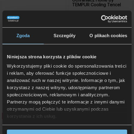
TEMPUR Cooling Tencel
Zgoda
Szczegóły
O plikach cookies
359 zł
od 230 zł
Rata 0% już od: 35,90 zł
Niniejsza strona korzysta z plików cookie
Wykorzystujemy pliki cookie do spersonalizowania treści
i reklam, aby oferować funkcje społecznościowe i
analizować ruch w naszej witrynie. Informacje o tym, jak
korzystasz z naszej witryny, udostępniamy partnerom
społecznościowym, reklamowym i analitycznym.
Inne produkty
Sealy
:
Partnerzy mogą połączyć te informacje z innymi danymi
otrzymanymi od Ciebie lub uzyskanymi podczas
Promocja!
Promocja!
korzystania z ich usług.
Materac Sealy Hybrid Style
Materac Sealy Hybrid Stellar