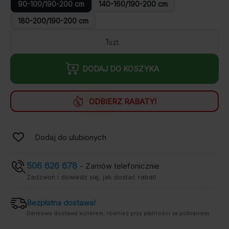
90-100/190-200 cm
140-160/190-200 cm
180-200/190-200 cm
ilość
Prześcieradło
Sealy
na
DODAJ DO KOSZYKA
materac
ODBIERZ RABATY!
Dodaj do ulubionych
506 626 678
- Zamów telefonicznie
Zadzwoń i dowiedz się, jak dostać rabat!
Bezpłatna dostawa!
Darmowa dostawa kurierem, również przy płatności za pobraniem.