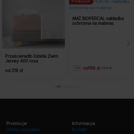
Promocja!
AMZ BIOPERCAL nakładka
ochronna na materac
Prześcieradło Estella Zwirn
Jersey 400 rosa
od
199 zł
-11%
224 zł
Pierwotna
Aktualna
od 219 zł
cena
cena
wynosiła:
wynosi:
224
199
zł.
zł.
Promocje
Informacje
Oferty specjalne
Kontakt