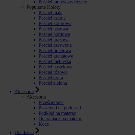
Pościel motyw zwierzęcy
Popularne Kolory
Pościel biała
Pościel czarna
Pościel kolorowa
Pościel beżowa
Pościel bordowa
Pościel brązowa
Pościel czerwona
Pościel fioletowa
Pościel granatowa
Pościel niebieska
Pościel pastelowa
Pościel różowa
Pościel szara
Pościel zielona
Akcesoria
Akcesoria
Prześcieradła
Poszewki na poduszki
Podkład na materac
Ochraniacz na materac
Koce
Dla dzieci