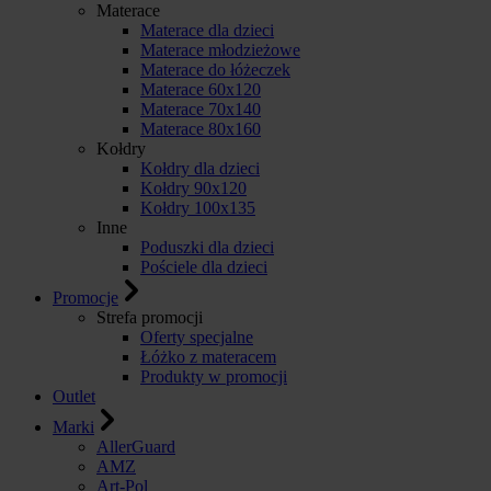
Materace
Materace dla dzieci
Materace młodzieżowe
Materace do łóżeczek
Materace 60x120
Materace 70x140
Materace 80x160
Kołdry
Kołdry dla dzieci
Kołdry 90x120
Kołdry 100x135
Inne
Poduszki dla dzieci
Pościele dla dzieci
Promocje
Strefa promocji
Oferty specjalne
Łóżko z materacem
Produkty w promocji
Outlet
Marki
AllerGuard
AMZ
Art-Pol