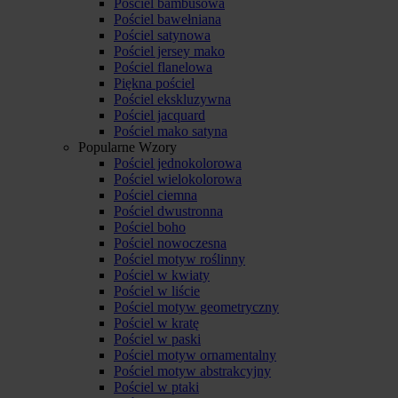
Pościel bambusowa
Pościel bawełniana
Pościel satynowa
Pościel jersey mako
Pościel flanelowa
Piękna pościel
Pościel ekskluzywna
Pościel jacquard
Pościel mako satyna
Popularne Wzory
Pościel jednokolorowa
Pościel wielokolorowa
Pościel ciemna
Pościel dwustronna
Pościel boho
Pościel nowoczesna
Pościel motyw roślinny
Pościel w kwiaty
Pościel w liście
Pościel motyw geometryczny
Pościel w kratę
Pościel w paski
Pościel motyw ornamentalny
Pościel motyw abstrakcyjny
Pościel w ptaki