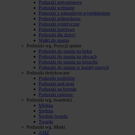
Poduszki antystresowe
Poduszki wełniane
Poduszki z naturalnym wypełnieniem
Poduszki półpuchowe
Poduszki syntetyczne
Poduszki hotelowe
Poduszki dla dzieci
Wałki do spania
Poduszki wg. Pozycji spania
Poduszki do spania na boku
Poduszki do spania na plecach
Poduszki do spania na brzuchu
Poduszki do spania w każdej pozycji
Poduszki dedykowane
Poduszki podróżne
Poduszki pod nogi
Poduszki na krzesło
Poduszki ciążowe
Poduszki wg. twardości
Miękka
Średnia
Średnio twarda
Twarda
Poduszki wg. Marki
AMZ