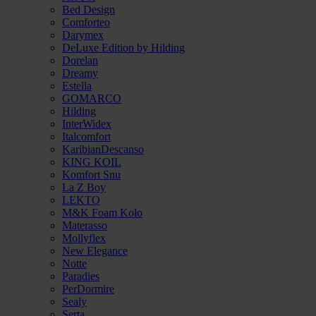
Bed Design
Comforteo
Darymex
DeLuxe Edition by Hilding
Dorelan
Dreamy
Estella
GOMARCO
Hilding
InterWidex
Italcomfort
KaribianDescanso
KING KOIL
Komfort Snu
La Z Boy
LEKTO
M&K Foam Koło
Materasso
Mollyflex
New Elegance
Notte
Paradies
PerDormire
Sealy
Serta