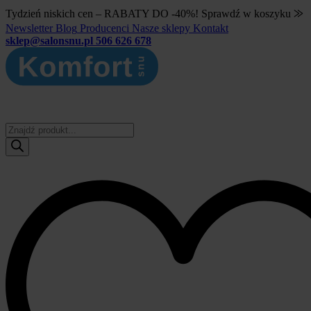
Tydzień niskich cen – RABATY DO -40%! Sprawdź w koszyku ⨠
Newsletter
Blog
Producenci
Nasze sklepy
Kontakt
sklep@salonsnu.pl
506 626 678
Wyszukiwarka
produktów