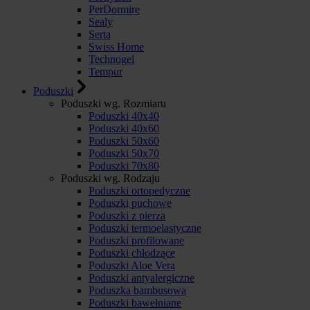
PerDormire
Sealy
Serta
Swiss Home
Technogel
Tempur
Poduszki
Poduszki wg. Rozmiaru
Poduszki 40x40
Poduszki 40x60
Poduszki 50x60
Poduszki 50x70
Poduszki 70x80
Poduszki wg. Rodzaju
Poduszki ortopedyczne
Poduszki puchowe
Poduszki z pierza
Poduszki termoelastyczne
Poduszki profilowane
Poduszki chłodzące
Poduszki Aloe Vera
Poduszki antyalergiczne
Poduszka bambusowa
Poduszki bawełniane