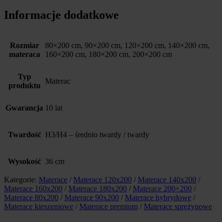
Informacje dodatkowe
Rozmiar
80×200 cm, 90×200 cm, 120×200 cm, 140×200 cm,
materaca
160×200 cm, 180×200 cm, 200×200 cm
Typ
Materac
produktu
Gwarancja
10 lat
Twardość
H3/H4 – średnio twardy / twardy
Wysokość
36 cm
Kategorie:
Materace
/
Materace 120x200
/
Materace 140x200
/
Materace 160x200
/
Materace 180x200
/
Materace 200×200
/
Materace 80x200
/
Materace 90x200
/
Materace hybrydowe
/
Materace kieszeniowe
/
Materace premium
/
Materace sprężynowe