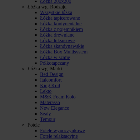
Łóżka 200x200
Łóżka wg. Rodzaju
Wszystkie łóżka
Łóżka tapicerowane
Łóżka kontynentalne
Łóżka z pojemnikiem
Łóżka drewniane
Łóżka luksusowe
Łóżka skandynawskie
Łóżka Box Multisystem
Łóżka w szafie
Półkotapczany
Łóżka wg. Marki
Bed Design
Italcomfort
King Koil
Lekto
M&K Foam Koło
Materasso
New Elegance
Sealy
Tempur
Fotele
Fotele wypoczynkowe
Fotele relaksacyjne