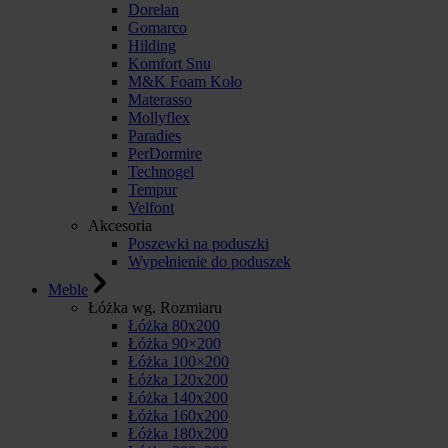
Dorelan
Gomarco
Hilding
Komfort Snu
M&K Foam Koło
Materasso
Mollyflex
Paradies
PerDormire
Technogel
Tempur
Velfont
Akcesoria
Poszewki na poduszki
Wypełnienie do poduszek
Meble
Łóżka wg. Rozmiaru
Łóżka 80x200
Łóżka 90×200
Łóżka 100×200
Łóżka 120x200
Łóżka 140x200
Łóżka 160x200
Łóżka 180x200