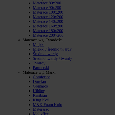
Materace 80x200
Materace 90x200
Materace 100x200
Materace 120x200
Materace 140x200
Materace 160x200
Materace 180x200
Materace 200×200
Materace wg. Twardości
Miękki
Miękki / średnio twardy
Średnio twardy
Średnio twardy / twardy
Twardy
Partnerski
Materace wg. Marki
Comforteo
Dorelan
Gomarco
Hilding
Karibian
King Koil
M&K Foam Koło
Materasso
Mollyflex