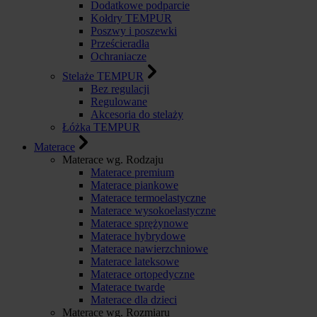
Dodatkowe podparcie
Kołdry TEMPUR
Poszwy i poszewki
Prześcieradła
Ochraniacze
Stelaże TEMPUR
Bez regulacji
Regulowane
Akcesoria do stelaży
Łóżka TEMPUR
Materace
Materace wg. Rodzaju
Materace premium
Materace piankowe
Materace termoelastyczne
Materace wysokoelastyczne
Materace sprężynowe
Materace hybrydowe
Materace nawierzchniowe
Materace lateksowe
Materace ortopedyczne
Materace twarde
Materace dla dzieci
Materace wg. Rozmiaru