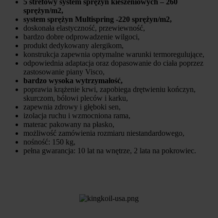
5 strefowy system sprężyn kieszeniowych – 260
sprężyn/m2,
system sprężyn Multispring -220 s
prężyn/m2,
doskonała elastyczność, przewiewność,
bardzo dobre odprowadzenie wilgoci,
produkt dedykowany alergikom,
konstrukcja zapewnia optymalne warunki termoregulujące,
odpowiednia adaptacja oraz dopasowanie do ciała poprzez
zastosowanie piany Visco,
bardzo wysoka wytrzymałość,
poprawia krążenie krwi, zapobiega drętwieniu kończyn,
skurczom, bólowi pleców i karku,
zapewnia zdrowy i głęboki sen,
izolacja ruchu i wzmocniona rama,
materac pakowany na płasko,
możliwość zamówienia rozmiaru niestandardowego,
nośność: 150 kg,
pełna gwarancja: 10 lat na wnętrze, 2 lata na pokrowiec.