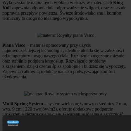
Wykorzystanie naturalnych włókien wiskozy w materacach
King
Koil
zapewnia odpowiednie odprowadzenie wilgoci, oraz znacznie
poprawia przepływ powietrza. Świeże środowisko snu i komfort
termiczny to droga do idealnego wypoczynku.
Piana Visco
– materiał opracowany przy użyciu
najnowocześniejszej technologii , idealnie układa się w zależności
od temperatury i wagi naszego ciała. Rozluźnia zmęczone mięśnie
oraz stabilnie podpiera kręgosłup. Rozwiązuje problemy
z krążeniem, dzięki czemu śpisz spokojnie i budzisz się wypoczęty.
Zapewnia całkowitą redukcję nacisku podwyższając komfort
użytkowania.
Multi Spring System
– system wielosprężynowy o średnicy 2 mm,
wys. 9 cm ( 220 zwojów/m2), oferuje dodatkowe podparcie
i rozłożenie ciężaru całego ciała. Gwarantuje idealną elastyczność
oraz przewiewność zastępując klasyczny stelaż. Przedłuża
żywotność materaca, oferując solidne podparcie pod kręgosłup.