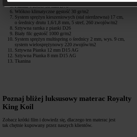
Włókno klimatyczne gęstość 30 gr/m2
Pianka VISCO 50 mm D70
Włókno klimatyczne gęstość 30 gr/m2
System sprężyn kieszeniowych (stal nierdzewna) 17 cm,
o średnicy drutu 1,6/1,8 mm, 5 stref, 260 zwojów/m2
Sztywna ramka z pianki D26
Biały filc gęstość 1000 gr/m2
System sprężyn multispring o średnicy 2 mm, wys. 9 cm,
system wielosprężynowy 220 zwojów/m2
Sztywna Pianka 12 mm D15 AG
Sztywna Pianka 8 mm D15 AG
Tkanina
Poznaj bliżej luksusowy materac Royalty
King Koil
Zobacz krótki film i dowiedz się, dlaczego ten materac jest
tak chętnie kupowany przez naszych klientów.