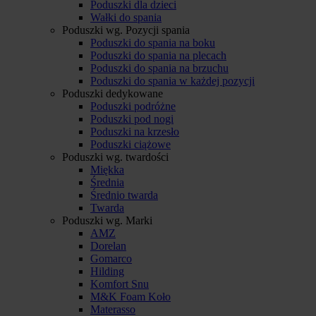
Poduszki dla dzieci
Wałki do spania
Poduszki wg. Pozycji spania
Poduszki do spania na boku
Poduszki do spania na plecach
Poduszki do spania na brzuchu
Poduszki do spania w każdej pozycji
Poduszki dedykowane
Poduszki podróżne
Poduszki pod nogi
Poduszki na krzesło
Poduszki ciążowe
Poduszki wg. twardości
Miękka
Średnia
Średnio twarda
Twarda
Poduszki wg. Marki
AMZ
Dorelan
Gomarco
Hilding
Komfort Snu
M&K Foam Koło
Materasso