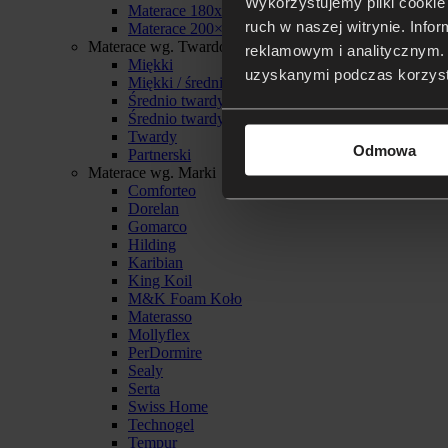
Wykorzystujemy pliki cookie 
Materace 180x200
ruch w naszej witrynie. Inf
Materace 200×200
Materace wg. Twardości
reklamowym i analitycznym. 
Miękki
uzyskanymi podczas korzysta
Miękki / średnio twardy
Średnio twardy
Średnio twardy / twardy
Twardy
Odmowa
Partnerski
Materace wg. Marki
Comforteo
Dorelan
Gomarco
Hilding
Karibian
King Koil
M&K Foam Koło
Materasso
Mollyflex
PerDormire
Sealy
Serta
Swiss Home
Technogel
Tempur