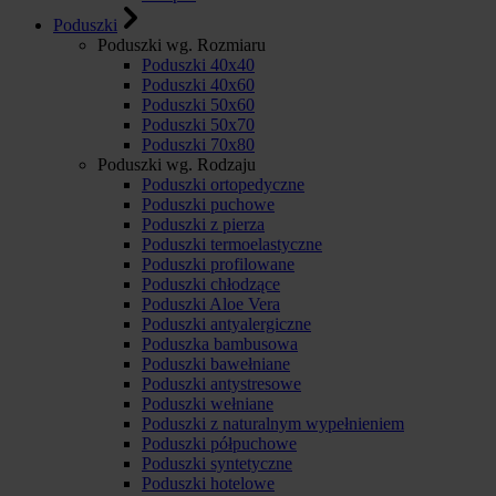
Poduszki
Poduszki wg. Rozmiaru
Poduszki 40x40
Poduszki 40x60
Poduszki 50x60
Poduszki 50x70
Poduszki 70x80
Poduszki wg. Rodzaju
Poduszki ortopedyczne
Poduszki puchowe
Poduszki z pierza
Poduszki termoelastyczne
Poduszki profilowane
Poduszki chłodzące
Poduszki Aloe Vera
Poduszki antyalergiczne
Poduszka bambusowa
Poduszki bawełniane
Poduszki antystresowe
Poduszki wełniane
Poduszki z naturalnym wypełnieniem
Poduszki półpuchowe
Poduszki syntetyczne
Poduszki hotelowe