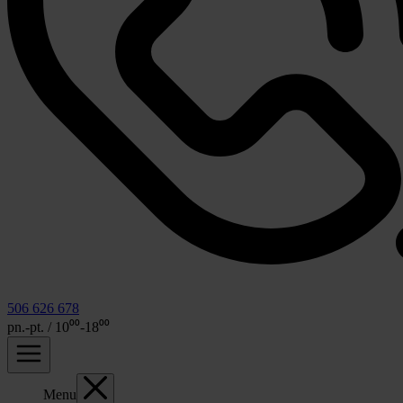
506 626 678
pn.-pt. / 10⁰⁰-18⁰⁰
Menu