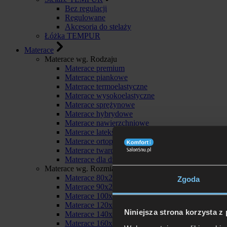
Bez regulacji
Regulowane
Akcesoria do stelaży
Łóżka TEMPUR
Materace
Materace wg. Rodzaju
Materace premium
Materace piankowe
Materace termoelastyczne
Materace wysokoelastyczne
Materace sprężynowe
Materace hybrydowe
Materace nawierzchniowe
Materace lateksowe
Materace ortopedyczne
Materace twarde
Materace dla dzieci
Materace wg. Rozmiaru
Materace 80x200
Zgoda
Materace 90x200
Materace 100x200
Materace 120x200
Niniejsza strona korzysta z
Materace 140x200
Materace 160x200