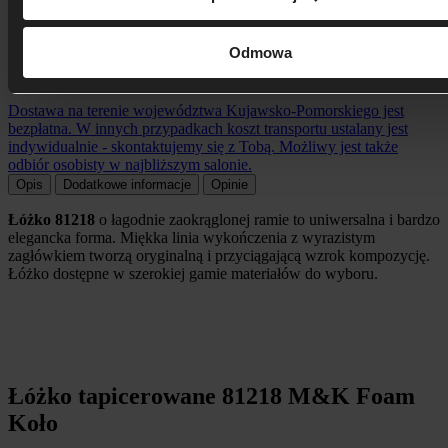
Odmowa
Koszt dostawy ustalany indywidualnie
Dostawa na terenie województwa Kujawsko-Pomorskiego jest
bezpłatna. W innych przypadkach koszt transportu ustalany jest
indywidualnie - skontaktujemy się z Tobą. Możliwy jest także
odbiór osobisty w najbliższym salonie.
Opis
Dodatkowe informacje
Opinie
Łóżko 81218
o łagodnie zaokrąglonej ramie to uniwersalna i bardzo
elegancka forma. Miękka linia wykończenia z wyrazistym
zagłówkiem tworzą oryginalną i przyciągającą wzrok kompozycję.
Łóżko dostępne w szerokiej gamie materiałów do wyboru.
Łóżko tapicerowane 81218 M&K Foam
Koło