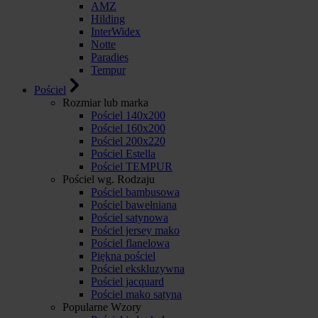
AMZ
Hilding
InterWidex
Notte
Paradies
Tempur
Pościel
Rozmiar lub marka
Pościel 140x200
Pościel 160x200
Pościel 200x220
Pościel Estella
Pościel TEMPUR
Pościel wg. Rodzaju
Pościel bambusowa
Pościel bawełniana
Pościel satynowa
Pościel jersey mako
Pościel flanelowa
Piękna pościel
Pościel ekskluzywna
Pościel jacquard
Pościel mako satyna
Popularne Wzory