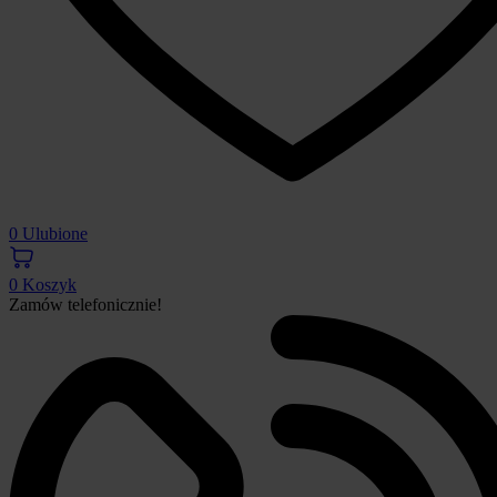
0
Ulubione
0
Koszyk
Zamów telefonicznie!