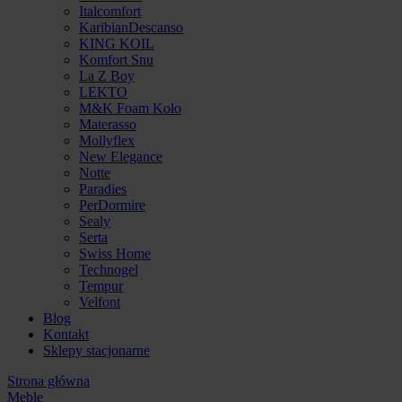
Italcomfort
KaribianDescanso
KING KOIL
Komfort Snu
La Z Boy
LEKTO
M&K Foam Koło
Materasso
Mollyflex
New Elegance
Notte
Paradies
PerDormire
Sealy
Serta
Swiss Home
Technogel
Tempur
Velfont
Blog
Kontakt
Sklepy stacjonarne
Strona główna
Meble