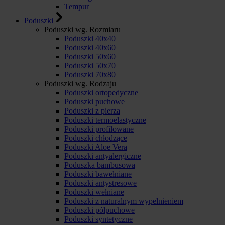
Tempur
Poduszki
Poduszki wg. Rozmiaru
Poduszki 40x40
Poduszki 40x60
Poduszki 50x60
Poduszki 50x70
Poduszki 70x80
Poduszki wg. Rodzaju
Poduszki ortopedyczne
Poduszki puchowe
Poduszki z pierza
Poduszki termoelastyczne
Poduszki profilowane
Poduszki chłodzące
Poduszki Aloe Vera
Poduszki antyalergiczne
Poduszka bambusowa
Poduszki bawełniane
Poduszki antystresowe
Poduszki wełniane
Poduszki z naturalnym wypełnieniem
Poduszki półpuchowe
Poduszki syntetyczne