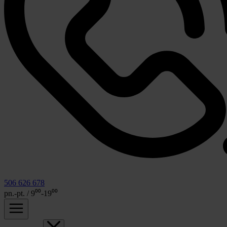
506 626 678
pn.-pt. / 9⁰⁰-19⁰⁰