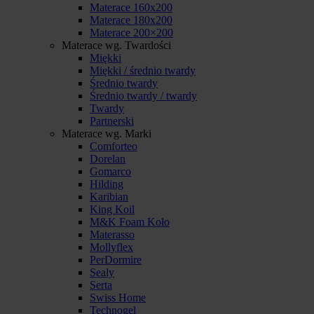
Materace 160x200
Materace 180x200
Materace 200×200
Materace wg. Twardości
Miękki
Miękki / średnio twardy
Średnio twardy
Średnio twardy / twardy
Twardy
Partnerski
Materace wg. Marki
Comforteo
Dorelan
Gomarco
Hilding
Karibian
King Koil
M&K Foam Koło
Materasso
Mollyflex
PerDormire
Sealy
Serta
Swiss Home
Technogel