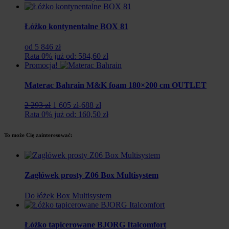
Łóżko kontynentalne BOX 81
od 5 846 zł
Rata 0% już od: 584,60 zł
Promocja!
Materac Bahrain M&K foam 180×200 cm OUTLET
Pierwotna
Aktualna
2 293 zł
1 605 zł
-688 zł
cena
cena
Rata 0% już od: 160,50 zł
wynosiła:
wynosi:
2
1
To może Cię zainteresować:
293
605
zł.
zł.
Zagłówek prosty Z06 Box Multisystem
Do łóżek Box Multisystem
Łóżko tapicerowane BJORG Italcomfort