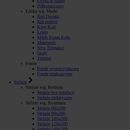
Łóżka w szafie
Półkotapczany
Łóżka wg. Marki
Bed Design
Italcomfort
King Koil
Lekto
M&K Foam Koło
Materasso
New Elegance
Sealy
Tempur
Fotele
Fotele wypoczynkowe
Fotele relaksacyjne
Stelaże
Stelaże wg. Rodzaju
Stelaże bez regulacji
Stelaże elektryczne
Stelaże wg. Rozmiaru
Stelaże 80x200
Stelaże 90x200
Stelaże 100x200
Stelaże 120x200
Stelaże 140x200