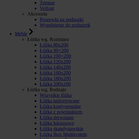
Tempur
Velfont
Akcesoria
Poszewki na poduszki
Wypełnienie do poduszek
Meble
Łóżka wg. Rozmiaru
Łóżka 80x200
Łóżka 90×200
Łóżka 100×200
Łóżka 120x200
Łóżka 140x200
Łóżka 160x200
Łóżka 180x200
Łóżka 200x200
Łóżka wg. Rodzaju
Wszystkie łóżka
Łóżka tapicerowane
Łóżka kontynentalne
Łóżka z pojemnikiem
Łóżka drewniane
Łóżka luksusowe
Łóżka skandynawskie
Łóżka Box Multisystem