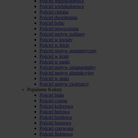
Pościel jednokolorowa
Pościel wielokolorowa
Pościel ciemna
Pościel dwustronna
Pościel boho
Pościel nowoczesna
Pościel motyw roślinny
Pościel w kwiaty
Pościel w liście
Pościel motyw geometryczny
Pościel w kratę
Pościel w paski
Pościel motyw ornamentalny
Pościel motyw abstrakcyjny
Pościel w ptaki
Pościel motyw zwierzęcy
Popularne Kolory
Pościel biała
Pościel czarna
Pościel kolorowa
Pościel beżowa
Pościel bordowa
Pościel brązowa
Pościel czerwona
Pościel fioletowa