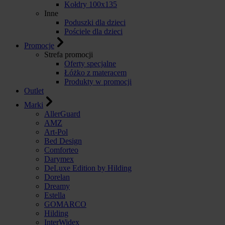
Kołdry 100x135
Inne
Poduszki dla dzieci
Pościele dla dzieci
Promocje
Strefa promocji
Oferty specjalne
Łóżko z materacem
Produkty w promocji
Outlet
Marki
AllerGuard
AMZ
Art-Pol
Bed Design
Comforteo
Darymex
DeLuxe Edition by Hilding
Dorelan
Dreamy
Estella
GOMARCO
Hilding
InterWidex