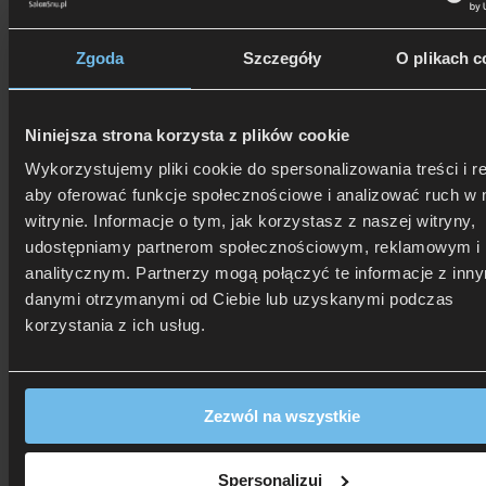
506 626 678
- Zamów telefonicznie
Zadzwoń i dowiedz się, jak dostać rabat!
Zgoda
Szczegóły
O plikach c
Niniejsza strona korzysta z plików cookie
Wykorzystujemy pliki cookie do spersonalizowania treści i r
aby oferować funkcje społecznościowe i analizować ruch w 
witrynie. Informacje o tym, jak korzystasz z naszej witryny,
udostępniamy partnerom społecznościowym, reklamowym i
analitycznym. Partnerzy mogą połączyć te informacje z inn
danymi otrzymanymi od Ciebie lub uzyskanymi podczas
korzystania z ich usług.
Zezwól na wszystkie
Spersonalizuj