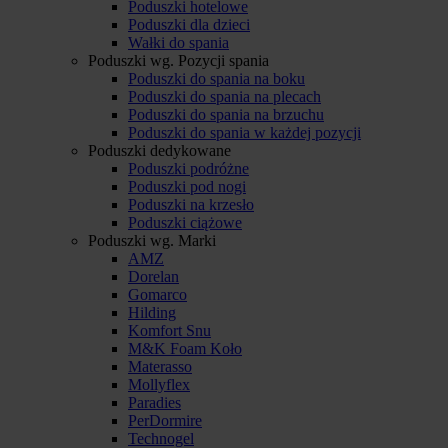
Poduszki hotelowe
Poduszki dla dzieci
Wałki do spania
Poduszki wg. Pozycji spania
Poduszki do spania na boku
Poduszki do spania na plecach
Poduszki do spania na brzuchu
Poduszki do spania w każdej pozycji
Poduszki dedykowane
Poduszki podróżne
Poduszki pod nogi
Poduszki na krzesło
Poduszki ciążowe
Poduszki wg. Marki
AMZ
Dorelan
Gomarco
Hilding
Komfort Snu
M&K Foam Koło
Materasso
Mollyflex
Paradies
PerDormire
Technogel