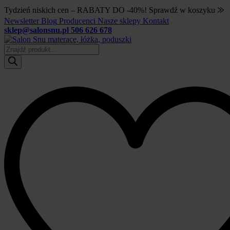
Tydzień niskich cen – RABATY DO -40%! Sprawdź w koszyku ⨠
Newsletter
Blog
Producenci
Nasze sklepy
Kontakt
sklep@salonsnu.pl
506 626 678
Wyszukiwarka
produktów