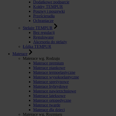
Dodatkowe podparcie
Kołdry TEMPUR
Poszwy i poszewki
Prześcieradła
Ochraniacze
Stelaże TEMPUR
Bez regulacji
Regulowane
Akcesoria do stelaży
Łóżka TEMPUR
Materace
Materace wg. Rodzaju
Materace premium
Materace piankowe
Materace termoelastyczne
Materace wysokoelastyczne
Materace sprężynowe
Materace hybrydowe
Materace nawierzchniowe
Materace lateksowe
Materace ortopedyczne
Materace twarde
Materace dla dzieci
Materace wg. Rozmiaru