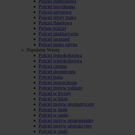
Pościel bambusowa
Pościel bawełniana
Pościel satynowa
Pościel jersey mako
Pościel flanelowa
Piękna pościel
Pościel ekskluzywna
Pościel jacquard
Pościel mako satyna
Popularne Wzory
Pościel jednokolorowa
Pościel wielokolorowa
Pościel ciemna
Pościel dwustronna
Pościel boho
Pościel nowoczesna
Pościel motyw roślinny
Pościel w kwiaty
Pościel w liście
Pościel motyw geometryczny
Pościel w kratę
Pościel w paski
Pościel motyw ornamentalny
Pościel motyw abstrakcyjny
Pościel w ptaki