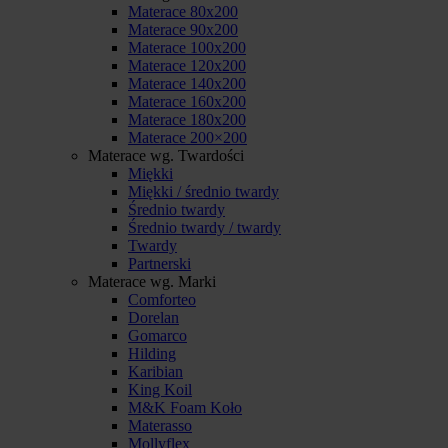
Materace 80x200
Materace 90x200
Materace 100x200
Materace 120x200
Materace 140x200
Materace 160x200
Materace 180x200
Materace 200×200
Materace wg. Twardości
Miękki
Miękki / średnio twardy
Średnio twardy
Średnio twardy / twardy
Twardy
Partnerski
Materace wg. Marki
Comforteo
Dorelan
Gomarco
Hilding
Karibian
King Koil
M&K Foam Koło
Materasso
Mollyflex