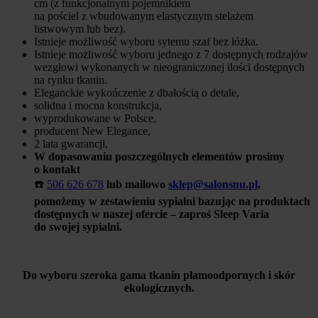
cm (z funkcjonalnym pojemnikiem
na pościel z wbudowanym elastycznym stelażem
listwowym lub bez).
Istnieje możliwość wyboru sytemu szaf bez łóżka.
Istnieje możliwość wyboru jednego z 7 dostępnych rodzajów
wezgłowi wykonanych w nieograniczonej ilości dostępnych
na rynku tkanin.
Eleganckie wykończenie z dbałością o detale,
solidna i mocna konstrukcja,
wyprodukowane w Polsce,
producent New Elegance,
2 lata gwarancji,
W dopasowaniu poszczególnych elementów prosimy
o kontakt
☎️
506 626 678
lub mailowo
sklep@salonsnu.pl
,
pomożemy w zestawieniu sypialni bazując na produktach
dostępnych w naszej ofercie – zaproś Sleep Varia
do swojej sypialni.
Do wyboru szeroka gama tkanin plamoodpornych i skór
ekologicznych.