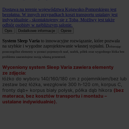
Dostawa na terenie województwa Kujawsko-Pomorskiego jest
bezpłatna. W innych przypadkach koszt transportu ustalany jest
indywidualnie - skontaktujemy się z Tobą. Możliwy jest także
odbiór osobisty w najbliższym salonie.
Opis
Dodatkowe informacje
Opinie
System Sleep Varia
to innowacyjne rozwiązanie, które pozwala
na szybkie i wygodne zaprojektowanie własnej sypialni. D
obierając
poszczególne elementy w postaci pojemnych szaf, szafek, półek oraz wygodnego łóżka bez
problemu zaaranżujesz swoją własną przestrzeń.
Wyceniony system Sleep Varia zawiera elementy
ze zdjęcia:
łóżko do wyboru 140/160/180 cm z pojemnikiem/bez lub
zestaw bez łóżka, wezgłowie 300 h-120 cm, korpus C,
fronty dąb+ korpus biały połysk, półka dąb hikora
(
bez
materaca, bez kosztów transportu i montażu –
ustalane indywidualnie).