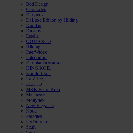
Bed Design
Comforteo
Darymex
DeLuxe Edition by Hilding
Dorelan
Dreamy
Estella
GOMARCO
Hilding
InterWidex
Italcomfort
KaribianDescanso
KING KOIL
Komfort Snu
La Z Boy
LEKTO
M&K Foam Koło
Materasso
Mollyflex
New Elegance
Notte
Paradies
PerDormire
Sealy
Serta