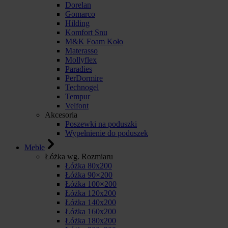
Dorelan
Gomarco
Hilding
Komfort Snu
M&K Foam Koło
Materasso
Mollyflex
Paradies
PerDormire
Technogel
Tempur
Velfont
Akcesoria
Poszewki na poduszki
Wypełnienie do poduszek
Meble
Łóżka wg. Rozmiaru
Łóżka 80x200
Łóżka 90×200
Łóżka 100×200
Łóżka 120x200
Łóżka 140x200
Łóżka 160x200
Łóżka 180x200