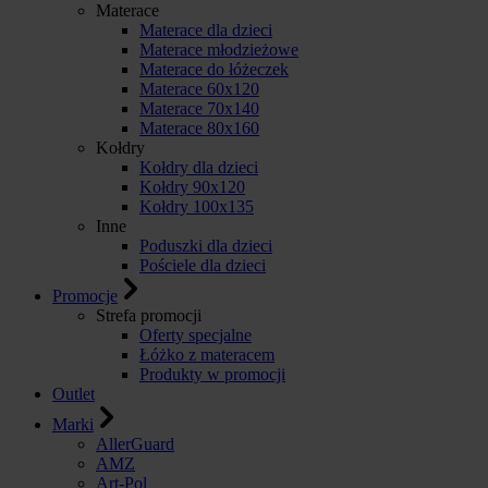
Materace
Materace dla dzieci
Materace młodzieżowe
Materace do łóżeczek
Materace 60x120
Materace 70x140
Materace 80x160
Kołdry
Kołdry dla dzieci
Kołdry 90x120
Kołdry 100x135
Inne
Poduszki dla dzieci
Pościele dla dzieci
Promocje
Strefa promocji
Oferty specjalne
Łóżko z materacem
Produkty w promocji
Outlet
Marki
AllerGuard
AMZ
Art-Pol