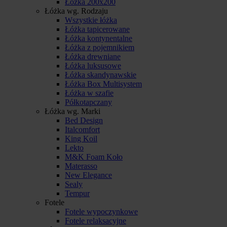
Łóżka 200x200
Łóżka wg. Rodzaju
Wszystkie łóżka
Łóżka tapicerowane
Łóżka kontynentalne
Łóżka z pojemnikiem
Łóżka drewniane
Łóżka luksusowe
Łóżka skandynawskie
Łóżka Box Multisystem
Łóżka w szafie
Półkotapczany
Łóżka wg. Marki
Bed Design
Italcomfort
King Koil
Lekto
M&K Foam Koło
Materasso
New Elegance
Sealy
Tempur
Fotele
Fotele wypoczynkowe
Fotele relaksacyjne