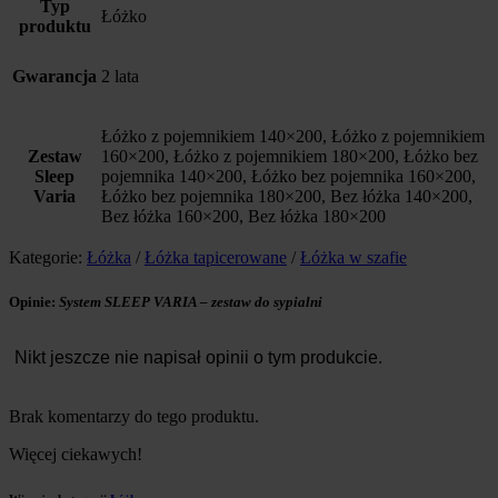
Typ
Łóżko
produktu
Gwarancja
2 lata
Łóżko z pojemnikiem 140×200, Łóżko z pojemnikiem
Zestaw
160×200, Łóżko z pojemnikiem 180×200, Łóżko bez
Sleep
pojemnika 140×200, Łóżko bez pojemnika 160×200,
Varia
Łóżko bez pojemnika 180×200, Bez łóżka 140×200,
Bez łóżka 160×200, Bez łóżka 180×200
Kategorie:
Łóżka
/
Łóżka tapicerowane
/
Łóżka w szafie
Opinie:
System SLEEP VARIA – zestaw do sypialni
Nikt jeszcze nie napisał opinii o tym produkcie.
Brak komentarzy do tego produktu.
Więcej ciekawych!