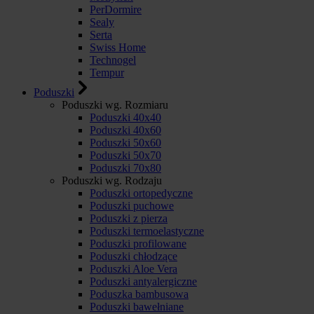
PerDormire
Sealy
Serta
Swiss Home
Technogel
Tempur
Poduszki
Poduszki wg. Rozmiaru
Poduszki 40x40
Poduszki 40x60
Poduszki 50x60
Poduszki 50x70
Poduszki 70x80
Poduszki wg. Rodzaju
Poduszki ortopedyczne
Poduszki puchowe
Poduszki z pierza
Poduszki termoelastyczne
Poduszki profilowane
Poduszki chłodzące
Poduszki Aloe Vera
Poduszki antyalergiczne
Poduszka bambusowa
Poduszki bawełniane