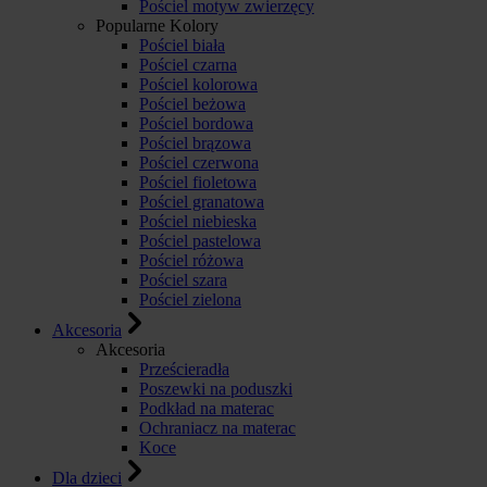
Pościel motyw zwierzęcy
Popularne Kolory
Pościel biała
Pościel czarna
Pościel kolorowa
Pościel beżowa
Pościel bordowa
Pościel brązowa
Pościel czerwona
Pościel fioletowa
Pościel granatowa
Pościel niebieska
Pościel pastelowa
Pościel różowa
Pościel szara
Pościel zielona
Akcesoria
Akcesoria
Prześcieradła
Poszewki na poduszki
Podkład na materac
Ochraniacz na materac
Koce
Dla dzieci