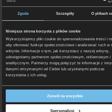
Zgoda
Szczegóły
O plikach c
Niniejsza strona korzysta z plików cookie
Wykorzystujemy pliki cookie do spersonalizowania treści i r
aby oferować funkcje społecznościowe i analizować ruch w 
witrynie. Informacje o tym, jak korzystasz z naszej witryny,
udostępniamy partnerom społecznościowym, reklamowym i
analitycznym. Partnerzy mogą połączyć te informacje z inn
danymi otrzymanymi od Ciebie lub uzyskanymi podczas
korzystania z ich usług.
Zezwól na wszystkie
506 626 678
- Zamów telefonicznie
Zadzwoń i dowiedz się, jak dostać rabat!
Spersonalizuj