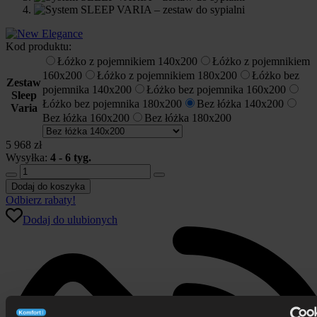
Kod produktu:
Łóżko z pojemnikiem 140x200
Łóżko z pojemnikiem
160x200
Łóżko z pojemnikiem 180x200
Łóżko bez
Zestaw
pojemnika 140x200
Łóżko bez pojemnika 160x200
Sleep
Łóżko bez pojemnika 180x200
Bez łóżka 140x200
Varia
Bez łóżka 160x200
Bez łóżka 180x200
5 968
zł
Wysyłka:
4 - 6 tyg.
ilość
System
Dodaj do koszyka
SLEEP
Odbierz rabaty!
VARIA
Dodaj do ulubionych
-
zestaw
do
sypialni