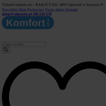
Tydzień niskich cen – RABATY DO -40%! Sprawdź w koszyku ⨠
Newsletter
Blog
Producenci
Nasze sklepy
Kontakt
sklep@salonsnu.pl
506 626 678
Wyszukiwarka
produktów