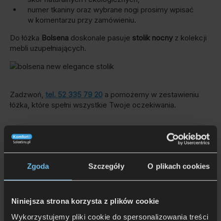
numer tkaniny oraz wybrane nogi prosimy wpisać
w komentarzu przy zamówieniu.
Do łóżka
Bolsena
doskonale pasuje
stolik nocny
z kolekcji
mebli uzupełniających.
Zadzwoń,
tel. 52 335 79 20
a pomożemy w zestawieniu
łóżka, które spełni wszystkie Twoje oczekiwania.
Łóżka produkowane są na specjalne zamówienie klienta,
w wybranym przez niego rozmiarze i rodzaju oraz
Zgoda
Szczegóły
O plikach cookies
wybarwieniu tkaniny obiciowej. Uznawane są przez to
za towar niestandardowy, któremu nie przysługuje 14-
dniowy termin zwrotu.
Niniejsza strona korzysta z plików cookie
Wykorzystujemy pliki cookie do spersonalizowania treści
Zamówienia na łóżka realizujemy bezpłatnie na terenie