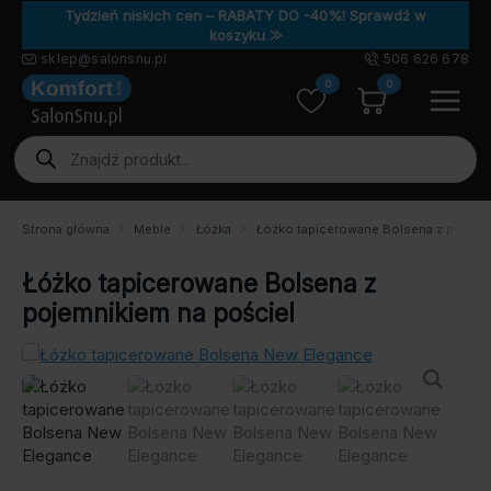
Tydzień niskich cen – RABATY DO -40%! Sprawdź w
koszyku ⨠
sklep@salonsnu.pl
506 626 678
0
0
Wyszukiwarka
produktów
Strona główna
Meble
Łóżka
Łóżko tapicerowane Bolsena z pojemni
Łóżko tapicerowane Bolsena z
pojemnikiem na pościel