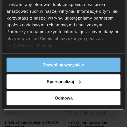
i reklam, aby oferować funkcje społecznościowe i
województwa Kujawsko-Pomorskiego.
analizować ruch w naszej witrynie. Informacje o tym, jak
W innych przypadkach koszt transportu będzie ustalany
indywidualnie a realizacja zamówienia może się wydłużyć.
korzystasz z naszej witryny, udostępniamy partnerom
Możliwy jest także odbiór osobisty w najbliższym salonie.
społecznościowym, reklamowym i analitycznym.
Partnerzy mogą połączyć te informacje z innymi danymi
otrzymanymi od Ciebie lub uzyskanymi podczas
korzystania z ich usług.
Zezwól na wszystkie
Więcej ciekawych!
Więcej z kategorii
Łóżka
Spersonalizuj
tapicerowane
:
Odmowa
Łóżko tapicerowane TEXAS
Łóżko tapicerowane