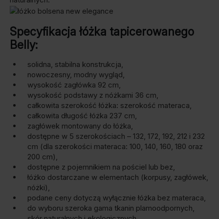
Specyfikacja łóżka tapicerowanego
Belly:
solidna, stabilna konstrukcja,
nowoczesny, modny wygląd,
wysokość zagłówka 92 cm,
wysokość podstawy z nóżkami 36 cm,
całkowita szerokość łóżka: szerokość materaca,
całkowita długość łóżka 237 cm,
zagłówek montowany do łóżka,
dostępne w 5 szerokościach – 132, 172, 192, 212 i 232
cm (dla szerokości materaca: 100, 140, 160, 180 oraz
200 cm),
dostępne z pojemnikiem na pościel lub bez,
łóżko dostarczane w elementach (korpusy, zagłówek,
nóżki),
podane ceny dotyczą wyłącznie łóżka bez materaca,
do wyboru szeroka gama tkanin plamoodpornych,
skór naturalnych i ekologicznych,