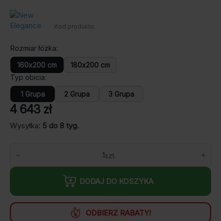
Kod produktu:
Rozmiar łóżka
160x200 cm
180x200 cm
Typ obicia
1 Grupa
2 Grupa
3 Grupa
4 643
zł
Wysyłka:
5 do 8 tyg.
ilość
Łóżko
tapicerowane
Bolsena
DODAJ DO KOSZYKA
z
pojemnikiem
na
pościel
ODBIERZ RABATY!