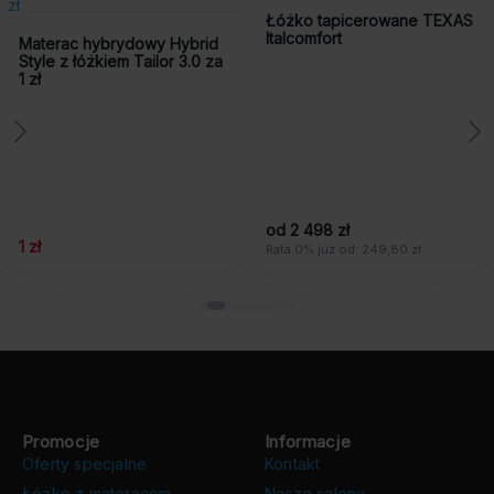
Łóżko tapicerowane TEXAS
Italcomfort
Materac hybrydowy Hybrid
Style z łóżkiem Tailor 3.0 za
1 zł
od 2 498 zł
1 zł
Rata 0% już od: 249,80 zł
Promocje
Informacje
Oferty specjalne
Kontakt
Łóżko z materacem
Nasze salony