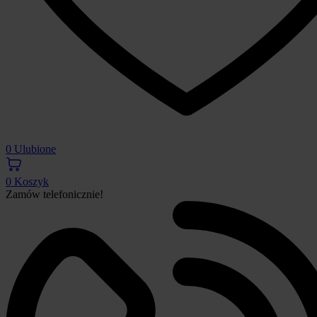
0
Ulubione
0
Koszyk
Zamów telefonicznie!