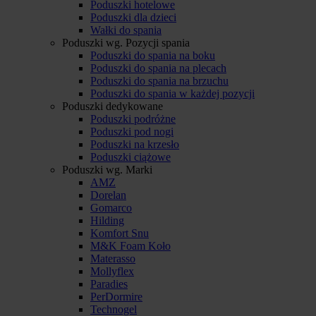
Poduszki hotelowe
Poduszki dla dzieci
Wałki do spania
Poduszki wg. Pozycji spania
Poduszki do spania na boku
Poduszki do spania na plecach
Poduszki do spania na brzuchu
Poduszki do spania w każdej pozycji
Poduszki dedykowane
Poduszki podróżne
Poduszki pod nogi
Poduszki na krzesło
Poduszki ciążowe
Poduszki wg. Marki
AMZ
Dorelan
Gomarco
Hilding
Komfort Snu
M&K Foam Koło
Materasso
Mollyflex
Paradies
PerDormire
Technogel