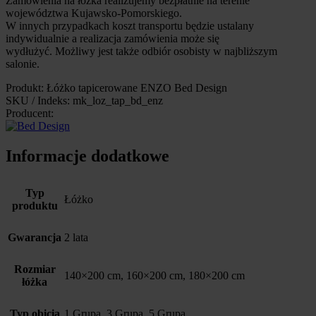
Zamówienia na łóżka realizujemy bezpłatnie na terenie
województwa Kujawsko-Pomorskiego.
W innych przypadkach koszt transportu będzie ustalany
indywidualnie a realizacja zamówienia może się
wydłużyć. Możliwy jest także odbiór osobisty w najbliższym
salonie.
Produkt: Łóżko tapicerowane ENZO Bed Design
SKU / Indeks: mk_loz_tap_bd_enz
Producent:
Informacje dodatkowe
Typ
Łóżko
produktu
Gwarancja
2 lata
Rozmiar
140×200 cm, 160×200 cm, 180×200 cm
łóżka
Typ obicia
1 Grupa, 3 Grupa, 5 Grupa