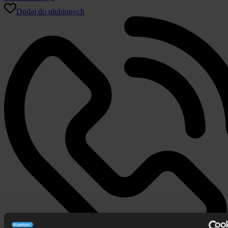
ENZO
Dodaj do ulubionych
Bed
Design