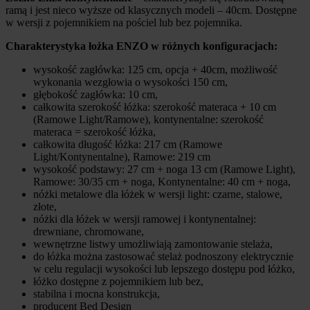
ramą i jest nieco wyższe od klasycznych modeli – 40cm. Dostępne
w wersji z pojemnikiem na pościel lub bez pojemnika.
Charakterystyka łożka ENZO w różnych konfiguracjach:
wysokość zagłówka: 125 cm, opcja + 40cm, możliwość
wykonania wezgłowia o wysokości 150 cm,
głębokość zagłówka: 10 cm,
całkowita szerokość łóżka: szerokość materaca + 10 cm
(Ramowe Light/Ramowe), kontynentalne: szerokość
materaca = szerokość łóżka,
całkowita długość łóżka: 217 cm (Ramowe
Light/Kontynentalne), Ramowe: 219 cm
wysokość podstawy: 27 cm + noga 13 cm (Ramowe Light),
Ramowe: 30/35 cm + noga, Kontynentalne: 40 cm + noga,
nóżki metalowe dla łóżek w wersji light: czarne, stalowe,
złote,
nóżki dla łóżek w wersji ramowej i kontynentalnej:
drewniane, chromowane,
wewnętrzne listwy umożliwiają zamontowanie stelaża,
do łóżka można zastosować stelaż podnoszony elektrycznie
w celu regulacji wysokości lub lepszego dostępu pod łóżko,
łóżko dostępne z pojemnikiem lub bez,
stabilna i mocna konstrukcja,
producent Bed Design