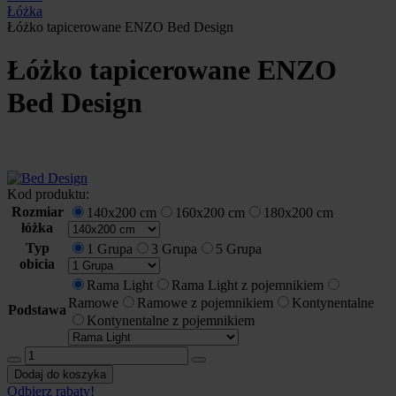
Łóżka
Łóżko tapicerowane ENZO Bed Design
Łóżko tapicerowane ENZO
Bed Design
Kod produktu:
Rozmiar
140x200 cm
160x200 cm
180x200 cm
łóżka
Typ
1 Grupa
3 Grupa
5 Grupa
obicia
Rama Light
Rama Light z pojemnikiem
Ramowe
Ramowe z pojemnikiem
Kontynentalne
Podstawa
Kontynentalne z pojemnikiem
ilość
Łóżko
Dodaj do koszyka
tapicerowane
Odbierz rabaty!