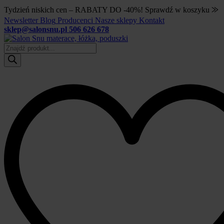
Tydzień niskich cen – RABATY DO -40%! Sprawdź w koszyku ⨠
Newsletter
Blog
Producenci
Nasze sklepy
Kontakt
sklep@salonsnu.pl
506 626 678
Wyszukiwarka
produktów