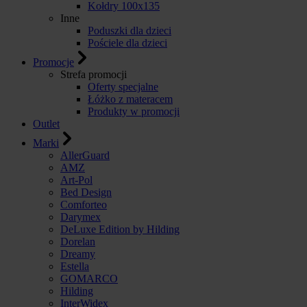
Kołdry 100x135
Inne
Poduszki dla dzieci
Pościele dla dzieci
Promocje
Strefa promocji
Oferty specjalne
Łóżko z materacem
Produkty w promocji
Outlet
Marki
AllerGuard
AMZ
Art-Pol
Bed Design
Comforteo
Darymex
DeLuxe Edition by Hilding
Dorelan
Dreamy
Estella
GOMARCO
Hilding
InterWidex