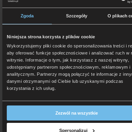
Zgoda
Szczegóły
O plikach c
506 626 678
- Zamów telefonicznie
Niniejsza strona korzysta z plików cookie
Zadzwoń i dowiedz się, jak dostać rabat!
Wykorzystujemy pliki cookie do spersonalizowania treści i r
aby oferować funkcje społecznościowe i analizować ruch w 
witrynie. Informacje o tym, jak korzystasz z naszej witryny,
udostępniamy partnerom społecznościowym, reklamowym i
analitycznym. Partnerzy mogą połączyć te informacje z inn
danymi otrzymanymi od Ciebie lub uzyskanymi podczas
korzystania z ich usług.
Zezwól na wszystkie
Spersonalizuj