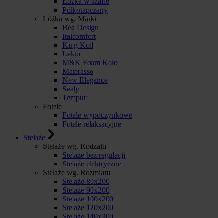
Łóżka w szafie
Półkotapczany
Łóżka wg. Marki
Bed Design
Italcomfort
King Koil
Lekto
M&K Foam Koło
Materasso
New Elegance
Sealy
Tempur
Fotele
Fotele wypoczynkowe
Fotele relaksacyjne
Stelaże
Stelaże wg. Rodzaju
Stelaże bez regulacji
Stelaże elektryczne
Stelaże wg. Rozmiaru
Stelaże 80x200
Stelaże 90x200
Stelaże 100x200
Stelaże 120x200
Stelaże 140x200