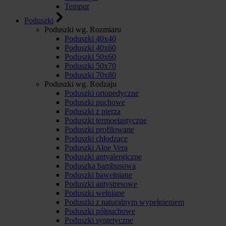
Tempur
Poduszki
Poduszki wg. Rozmiaru
Poduszki 40x40
Poduszki 40x60
Poduszki 50x60
Poduszki 50x70
Poduszki 70x80
Poduszki wg. Rodzaju
Poduszki ortopedyczne
Poduszki puchowe
Poduszki z pierza
Poduszki termoelastyczne
Poduszki profilowane
Poduszki chłodzące
Poduszki Aloe Vera
Poduszki antyalergiczne
Poduszka bambusowa
Poduszki bawełniane
Poduszki antystresowe
Poduszki wełniane
Poduszki z naturalnym wypełnieniem
Poduszki półpuchowe
Poduszki syntetyczne