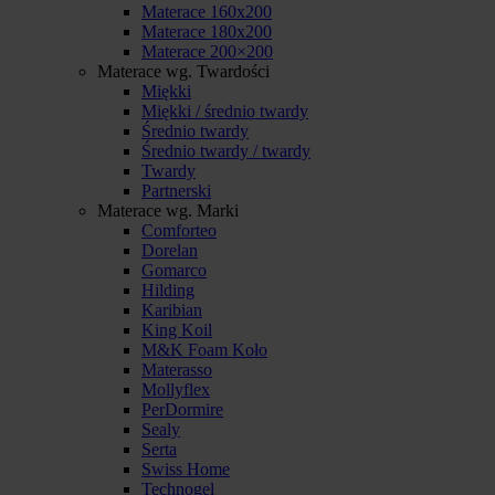
Materace 160x200
Materace 180x200
Materace 200×200
Materace wg. Twardości
Miękki
Miękki / średnio twardy
Średnio twardy
Średnio twardy / twardy
Twardy
Partnerski
Materace wg. Marki
Comforteo
Dorelan
Gomarco
Hilding
Karibian
King Koil
M&K Foam Koło
Materasso
Mollyflex
PerDormire
Sealy
Serta
Swiss Home
Technogel