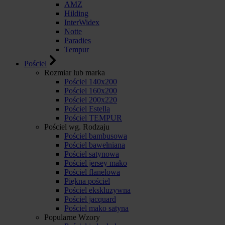
AMZ
Hilding
InterWidex
Notte
Paradies
Tempur
Pościel
Rozmiar lub marka
Pościel 140x200
Pościel 160x200
Pościel 200x220
Pościel Estella
Pościel TEMPUR
Pościel wg. Rodzaju
Pościel bambusowa
Pościel bawełniana
Pościel satynowa
Pościel jersey mako
Pościel flanelowa
Piękna pościel
Pościel ekskluzywna
Pościel jacquard
Pościel mako satyna
Popularne Wzory