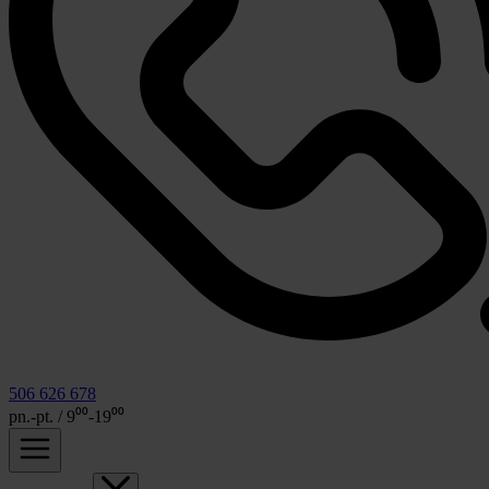
506 626 678
pn.-pt. / 9⁰⁰-19⁰⁰