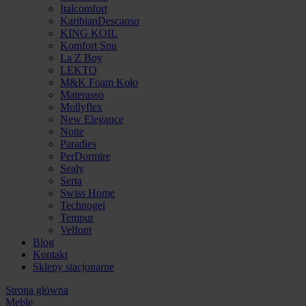
Italcomfort
KaribianDescanso
KING KOIL
Komfort Snu
La Z Boy
LEKTO
M&K Foam Koło
Materasso
Mollyflex
New Elegance
Notte
Paradies
PerDormire
Sealy
Serta
Swiss Home
Technogel
Tempur
Velfont
Blog
Kontakt
Sklepy stacjonarne
Strona główna
Meble