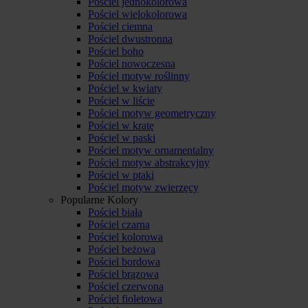
Pościel jednokolorowa
Pościel wielokolorowa
Pościel ciemna
Pościel dwustronna
Pościel boho
Pościel nowoczesna
Pościel motyw roślinny
Pościel w kwiaty
Pościel w liście
Pościel motyw geometryczny
Pościel w kratę
Pościel w paski
Pościel motyw ornamentalny
Pościel motyw abstrakcyjny
Pościel w ptaki
Pościel motyw zwierzęcy
Popularne Kolory
Pościel biała
Pościel czarna
Pościel kolorowa
Pościel beżowa
Pościel bordowa
Pościel brązowa
Pościel czerwona
Pościel fioletowa