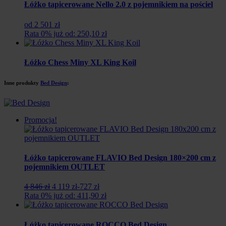
Łóżko tapicerowane Nello 2.0 z pojemnikiem na pościel
od 2 501 zł
Rata 0% już od: 250,10 zł
Łóżko Chess Miny XL King Koil
Inne produkty
Bed Design
:
Promocja!
Łóżko tapicerowane FLAVIO Bed Design 180×200 cm z
pojemnikiem OUTLET
Pierwotna
Aktualna
4 846 zł
4 119 zł
-727 zł
cena
cena
Rata 0% już od: 411,90 zł
wynosiła:
wynosi:
4
4
846
119
Łóżko tapicerowane ROCCO Bed Design