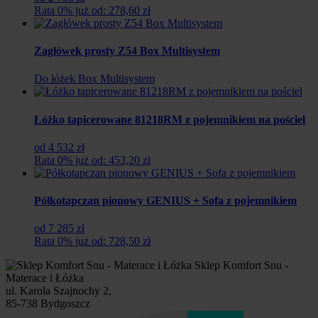
Rata 0% już od: 278,60 zł
Zagłówek prosty Z54 Box Multisystem
Do łóżek Box Multisystem
Łóżko tapicerowane 81218RM z pojemnikiem na pościel
od 4 532 zł
Rata 0% już od: 453,20 zł
Półkotapczan pionowy GENIUS + Sofa z pojemnikiem
od 7 285 zł
Rata 0% już od: 728,50 zł
Sklep Komfort Snu -
Materace i Łóżka
ul. Karola Szajnochy 2,
85-738 Bydgoszcz