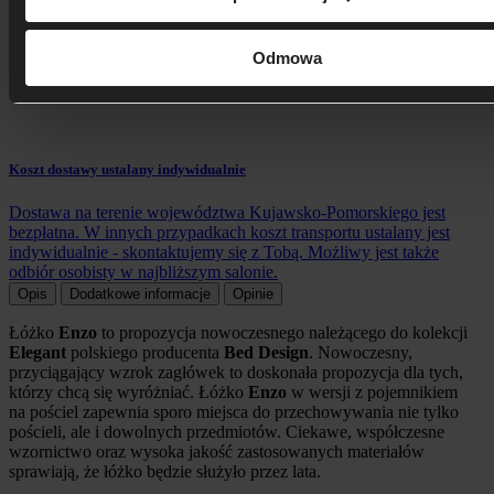
Odmowa
Koszt dostawy ustalany indywidualnie
Dostawa na terenie województwa Kujawsko-Pomorskiego jest
bezpłatna. W innych przypadkach koszt transportu ustalany jest
indywidualnie - skontaktujemy się z Tobą. Możliwy jest także
odbiór osobisty w najbliższym salonie.
Opis
Dodatkowe informacje
Opinie
Łóżko
Enzo
to propozycja nowoczesnego należącego do kolekcji
Elegant
polskiego producenta
Bed Design
. Nowoczesny,
przyciągający wzrok zagłówek to doskonała propozycja dla tych,
którzy chcą się wyróżniać. Łóżko
Enzo
w wersji z pojemnikiem
na pościel zapewnia sporo miejsca do przechowywania nie tylko
pościeli, ale i dowolnych przedmiotów. Ciekawe, współczesne
wzornictwo oraz wysoka jakość zastosowanych materiałów
sprawiają, że łóżko będzie służyło przez lata.