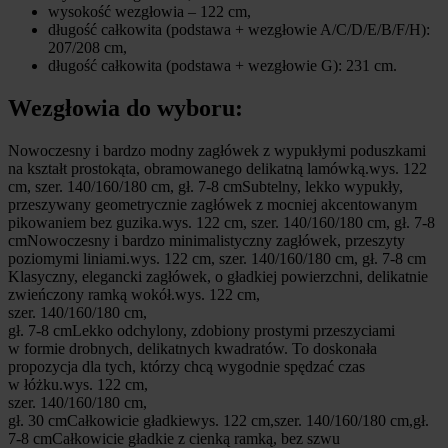
wysokość wezgłowia – 122 cm,
długość całkowita (podstawa + wezgłowie A/C/D/E/B/F/H):
207/208 cm,
długość całkowita (podstawa + wezgłowie G): 231 cm.
Wezgłowia do wyboru:
Nowoczesny i bardzo modny zagłówek z wypukłymi poduszkami
na kształt prostokąta, obramowanego delikatną lamówką.wys. 122
cm, szer. 140/160/180 cm, gł. 7-8 cm
Subtelny, lekko wypukły,
przeszywany geometrycznie zagłówek z mocniej akcentowanym
pikowaniem bez guzika.wys. 122 cm, szer. 140/160/180 cm, gł. 7-8
cm
Nowoczesny i bardzo minimalistyczny zagłówek, przeszyty
poziomymi liniami.wys. 122 cm, szer. 140/160/180 cm, gł. 7-8 cm
Klasyczny, elegancki zagłówek, o gładkiej powierzchni, delikatnie
zwieńczony ramką wokół.wys. 122 cm,
szer. 140/160/180 cm,
gł. 7-8 cm
Lekko odchylony, zdobiony prostymi przeszyciami
w formie drobnych, delikatnych kwadratów. To doskonała
propozycja dla tych, którzy chcą wygodnie spędzać czas
w łóżku.wys. 122 cm,
szer. 140/160/180 cm,
gł. 30 cm
Całkowicie gładkiewys. 122 cm,szer. 140/160/180 cm,gł.
7-8 cm
Całkowicie gładkie z cienką ramką, bez szwu