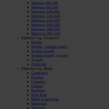
Materace 80x200
Materace 90x200
Materace 100x200
Materace 120x200
Materace 140x200
Materace 160x200
Materace 180x200
Materace 200×200
Materace wg. Twardości
Miękki
Miękki / średnio twardy
Średnio twardy
Średnio twardy / twardy
Twardy
Partnerski
Materace wg. Marki
Comforteo
Dorelan
Gomarco
Hilding
Karibian
King Koil
M&K Foam Koło
Materasso
Mollyflex