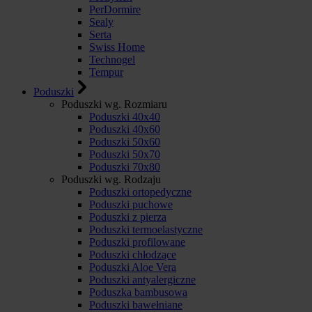
PerDormire
Sealy
Serta
Swiss Home
Technogel
Tempur
Poduszki
Poduszki wg. Rozmiaru
Poduszki 40x40
Poduszki 40x60
Poduszki 50x60
Poduszki 50x70
Poduszki 70x80
Poduszki wg. Rodzaju
Poduszki ortopedyczne
Poduszki puchowe
Poduszki z pierza
Poduszki termoelastyczne
Poduszki profilowane
Poduszki chłodzące
Poduszki Aloe Vera
Poduszki antyalergiczne
Poduszka bambusowa
Poduszki bawełniane