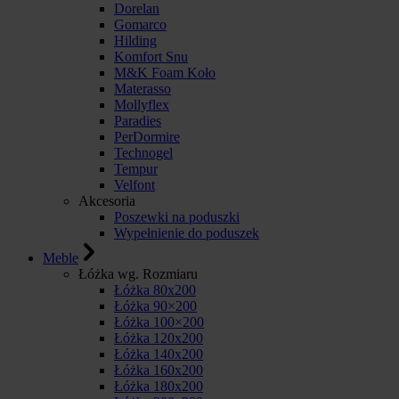
Dorelan
Gomarco
Hilding
Komfort Snu
M&K Foam Koło
Materasso
Mollyflex
Paradies
PerDormire
Technogel
Tempur
Velfont
Akcesoria
Poszewki na poduszki
Wypełnienie do poduszek
Meble
Łóżka wg. Rozmiaru
Łóżka 80x200
Łóżka 90×200
Łóżka 100×200
Łóżka 120x200
Łóżka 140x200
Łóżka 160x200
Łóżka 180x200