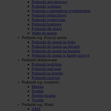
Poduszki antystresowe
Poduszki wełniane
Poduszki z naturalnym wypełnieniem
Poduszki półpuchowe
Poduszki syntetyczne
Poduszki hotelowe
Poduszki dla dzieci
Wałki do spania
Poduszki wg. Pozycji spania
Poduszki do spania na boku
Poduszki do spania na plecach
Poduszki do spania na brzuchu
Poduszki do spania w każdej pozycji
Poduszki dedykowane
Poduszki podróżne
Poduszki pod nogi
Poduszki na krzesło
Poduszki ciążowe
Poduszki wg. twardości
Miękka
Średnia
Średnio twarda
Twarda
Poduszki wg. Marki
AMZ