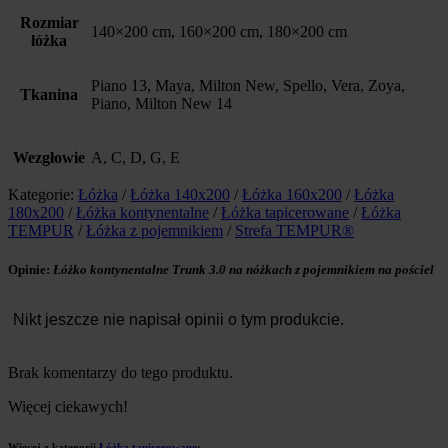
Rozmiar
140×200 cm, 160×200 cm, 180×200 cm
łóżka
Piano 13, Maya, Milton New, Spello, Vera, Zoya,
Tkanina
Piano, Milton New 14
Wezgłowie
A, C, D, G, E
Kategorie:
Łóżka
/
Łóżka 140x200
/
Łóżka 160x200
/
Łóżka
180x200
/
Łóżka kontynentalne
/
Łóżka tapicerowane
/
Łóżka
TEMPUR
/
Łóżka z pojemnikiem
/
Strefa TEMPUR®
Opinie:
Łóżko kontynentalne Trunk 3.0 na nóżkach z pojemnikiem na pościel
Nikt jeszcze nie napisał opinii o tym produkcie.
Brak komentarzy do tego produktu.
Więcej ciekawych!
Więcej z kategorii
Łóżka tapicerowane
: