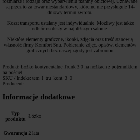
rozmiarze i rodzaju oraz wybarwieniu tkaniny obiciowej. Uznawane
są przez to za towar niestandardowy, któremu nie przysługuje 14-
dniowy termin zwrotu.
Koszt transportu ustalany jest indywidualnie. Możliwy jest także
odbiór osobisty w najbliższym salonie.
Niektóre elementy graficzne, ikonki, zdjęcia oraz treść stanowią
własność firmy Komfort Snu. Pobieranie zdjęć, opisów, elementów
graficznych bez naszej zgody jest zabronion
Produkt: Łóżko kontynentalne Trunk 3.0 na nóżkach z pojemnikiem
na pościel
SKU / Indeks: tem_l_tru_kont_3_0
Producent:
Informacje dodatkowe
Typ
Łóżko
produktu
Gwarancja
2 lata