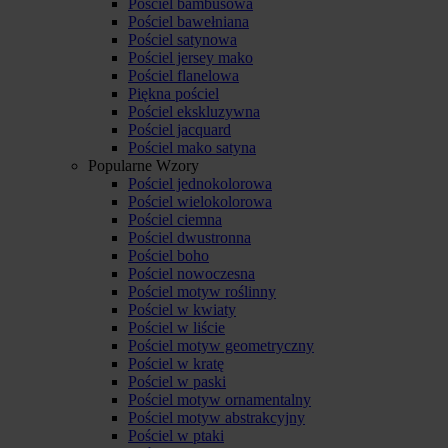
Pościel bambusowa
Pościel bawełniana
Pościel satynowa
Pościel jersey mako
Pościel flanelowa
Piękna pościel
Pościel ekskluzywna
Pościel jacquard
Pościel mako satyna
Popularne Wzory
Pościel jednokolorowa
Pościel wielokolorowa
Pościel ciemna
Pościel dwustronna
Pościel boho
Pościel nowoczesna
Pościel motyw roślinny
Pościel w kwiaty
Pościel w liście
Pościel motyw geometryczny
Pościel w kratę
Pościel w paski
Pościel motyw ornamentalny
Pościel motyw abstrakcyjny
Pościel w ptaki