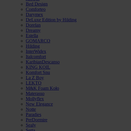
Bed Design
Comforteo
Darymex
DeLuxe Edition by Hilding
Dorelan
Dreamy
Estella
GOMARCO
Hilding
InterWidex
Italcomfort
KaribianDescanso
KING KOIL
Komfort Snu
La Z Boy
LEKTO
M&K Foam Koło
Materasso
Mollyflex
New Elegance
Notte
Paradies
PerDormire
Sealy
Serta