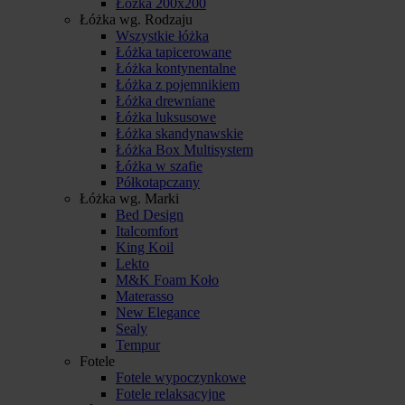
Łóżka 200x200
Łóżka wg. Rodzaju
Wszystkie łóżka
Łóżka tapicerowane
Łóżka kontynentalne
Łóżka z pojemnikiem
Łóżka drewniane
Łóżka luksusowe
Łóżka skandynawskie
Łóżka Box Multisystem
Łóżka w szafie
Półkotapczany
Łóżka wg. Marki
Bed Design
Italcomfort
King Koil
Lekto
M&K Foam Koło
Materasso
New Elegance
Sealy
Tempur
Fotele
Fotele wypoczynkowe
Fotele relaksacyjne