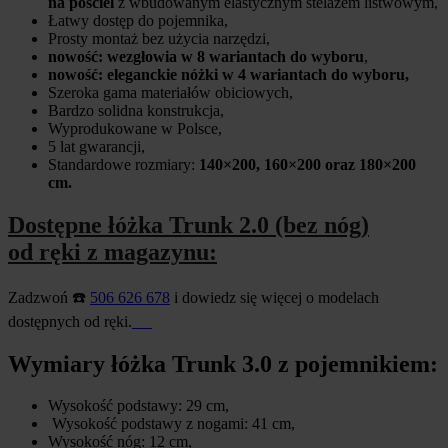
na pościel
z wbudowanym elastycznym stelażem listwowym,
Łatwy dostęp do pojemnika,
Prosty montaż bez użycia narzędzi,
nowość: wezgłowia w 8 wariantach do wyboru
,
nowość: eleganckie nóżki w 4 wariantach do wyboru,
Szeroka gama materiałów obiciowych,
Bardzo solidna konstrukcja,
Wyprodukowane w Polsce,
5 lat gwarancji,
Standardowe rozmiary:
140×200, 160×200 oraz 180×200
cm.
Dostępne łóżka Trunk 2.0 (bez nóg)
od ręki z magazynu:
Zadzwoń ☎️
506 626 678
i dowiedz się więcej o modelach
dostępnych od ręki.
Wymiary łóżka Trunk 3.0 z pojemnikiem:
Wysokość podstawy: 29 cm,
Wysokość podstawy z nogami: 41 cm,
Wysokość nóg: 12 cm,