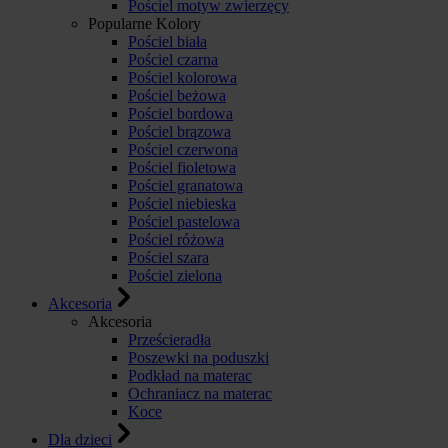
Pościel motyw zwierzęcy
Popularne Kolory
Pościel biała
Pościel czarna
Pościel kolorowa
Pościel beżowa
Pościel bordowa
Pościel brązowa
Pościel czerwona
Pościel fioletowa
Pościel granatowa
Pościel niebieska
Pościel pastelowa
Pościel różowa
Pościel szara
Pościel zielona
Akcesoria
Akcesoria
Prześcieradła
Poszewki na poduszki
Podkład na materac
Ochraniacz na materac
Koce
Dla dzieci