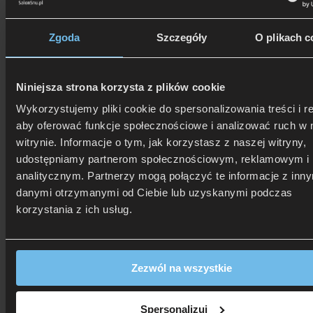
pościel
Zgoda
Szczegóły
O plikach c
Niniejsza strona korzysta z plików cookie
Wykorzystujemy pliki cookie do spersonalizowania treści i r
aby oferować funkcje społecznościowe i analizować ruch w 
witrynie. Informacje o tym, jak korzystasz z naszej witryny,
udostępniamy partnerom społecznościowym, reklamowym i
analitycznym. Partnerzy mogą połączyć te informacje z inn
danymi otrzymanymi od Ciebie lub uzyskanymi podczas
korzystania z ich usług.
Zezwól na wszystkie
506 626 678
- Zamów telefonicznie
Spersonalizuj