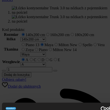
Kod produktu:
Rozmiar
140x200 cm
160x200 cm
180x200 cm
łóżka
Piano 13
Maya
Milton New
Spello
Vera
Tkanina
Zoya
Piano
Milton New 14
A
C
D
G
E
Wezgłowie
ilość
Łóżko
Dodaj do koszyka
kontynentalne
Odbierz rabaty!
Trunk
Dodaj do ulubionych
3.0
na
nóżkach
z
pojemnikiem
na