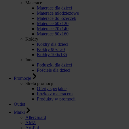
Materace
Materace dla dzieci
Materace młodzieżowe
Materace do łóżeczek
Materace 60x120
Materace 70x140
Materace 80x160
Kołdry
Kołdry dla dzieci
Kołdry 90x120
Kołdry 100x135
Inne
Poduszki dla dzieci
Pościele dla dzieci
Promocje
Strefa promocji
Oferty specjalne
Łóżko z materacem
Produkty w promocji
Outlet
Marki
AllerGuard
AMZ
Art-Pol