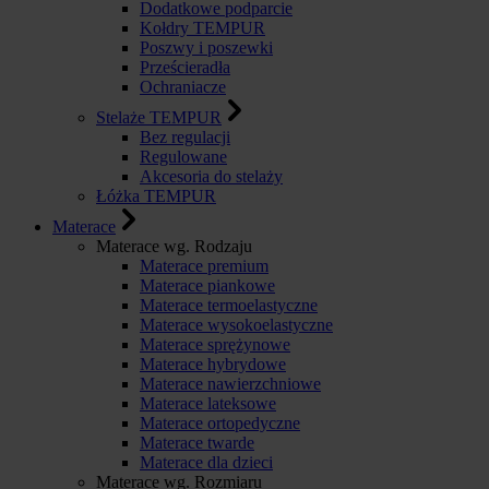
Dodatkowe podparcie
Kołdry TEMPUR
Poszwy i poszewki
Prześcieradła
Ochraniacze
Stelaże TEMPUR
Bez regulacji
Regulowane
Akcesoria do stelaży
Łóżka TEMPUR
Materace
Materace wg. Rodzaju
Materace premium
Materace piankowe
Materace termoelastyczne
Materace wysokoelastyczne
Materace sprężynowe
Materace hybrydowe
Materace nawierzchniowe
Materace lateksowe
Materace ortopedyczne
Materace twarde
Materace dla dzieci
Materace wg. Rozmiaru