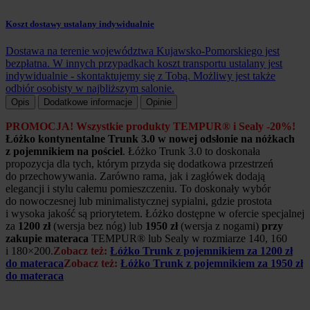
Koszt dostawy ustalany indywidualnie
Dostawa na terenie województwa Kujawsko-Pomorskiego jest
bezpłatna. W innych przypadkach koszt transportu ustalany jest
indywidualnie - skontaktujemy się z Tobą. Możliwy jest także
odbiór osobisty w najbliższym salonie.
Opis
Dodatkowe informacje
Opinie
PROMOCJA! Wszystkie produkty TEMPUR® i Sealy -20%!
Łóżko kontynentalne Trunk 3.0 w nowej odsłonie na nóżkach
z pojemnikiem na pościel
. Łóżko Trunk 3.0 to doskonała
propozycja dla tych, którym przyda się dodatkowa przestrzeń
do przechowywania. Zarówno rama, jak i zagłówek dodają
elegancji i stylu całemu pomieszczeniu. To doskonały wybór
do nowoczesnej lub minimalistycznej sypialni, gdzie prostota
i wysoka jakość są priorytetem. Łóżko dostępne w ofercie specjalnej
za
1200 zł
(wersja bez nóg) lub
1950 zł
(wersja z nogami)
przy
zakupie materaca
TEMPUR® lub Sealy w rozmiarze 140, 160
i 180×200.
Zobacz też:
Łóżko Trunk z pojemnikiem za 1200 zł
do materaca
Zobacz też:
Łóżko Trunk z pojemnikiem za 1950 zł
do materaca