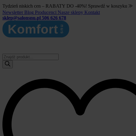
Tydzień niskich cen – RABATY DO -40%! Sprawdź w koszyku ⨠
Newsletter
Blog
Producenci
Nasze sklepy
Kontakt
sklep@salonsnu.pl
506 626 678
Wyszukiwarka
produktów