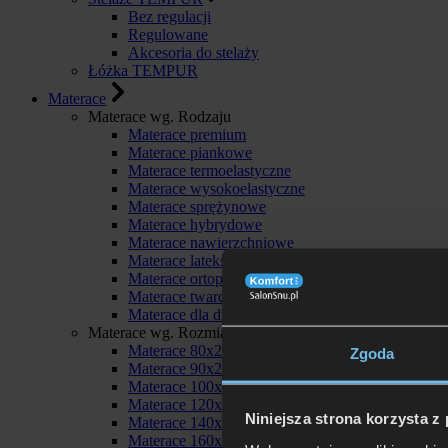
Bez regulacji
Regulowane
Akcesoria do stelaży
Łóżka TEMPUR
Materace
Materace wg. Rodzaju
Materace premium
Materace piankowe
Materace termoelastyczne
Materace wysokoelastyczne
Materace sprężynowe
Materace hybrydowe
Materace nawierzchniowe
Materace lateksowe
Materace ortopedyczne
Materace twarde
Materace dla dzieci
Materace wg. Rozmiaru
Materace 80x200
Zgoda
Materace 90x200
Materace 100x200
Materace 120x200
Niniejsza strona korzysta z
Materace 140x200
Materace 160x200