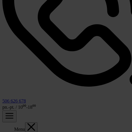
506 626 678
pn.-pt. / 10⁰⁰-18⁰⁰
Menu