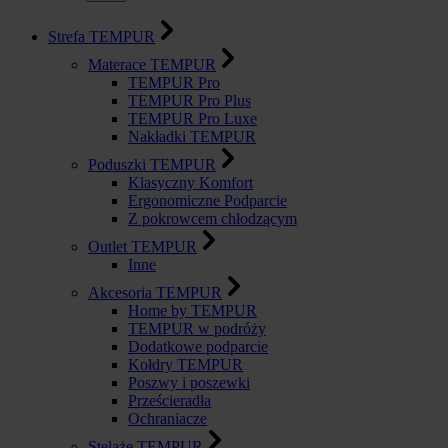
Strefa TEMPUR
Materace TEMPUR
TEMPUR Pro
TEMPUR Pro Plus
TEMPUR Pro Luxe
Nakładki TEMPUR
Poduszki TEMPUR
Klasyczny Komfort
Ergonomiczne Podparcie
Z pokrowcem chłodzącym
Outlet TEMPUR
Inne
Akcesoria TEMPUR
Home by TEMPUR
TEMPUR w podróży
Dodatkowe podparcie
Kołdry TEMPUR
Poszwy i poszewki
Prześcieradła
Ochraniacze
Stelaże TEMPUR