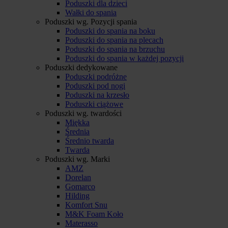
Poduszki dla dzieci
Wałki do spania
Poduszki wg. Pozycji spania
Poduszki do spania na boku
Poduszki do spania na plecach
Poduszki do spania na brzuchu
Poduszki do spania w każdej pozycji
Poduszki dedykowane
Poduszki podróżne
Poduszki pod nogi
Poduszki na krzesło
Poduszki ciążowe
Poduszki wg. twardości
Miękka
Średnia
Średnio twarda
Twarda
Poduszki wg. Marki
AMZ
Dorelan
Gomarco
Hilding
Komfort Snu
M&K Foam Koło
Materasso