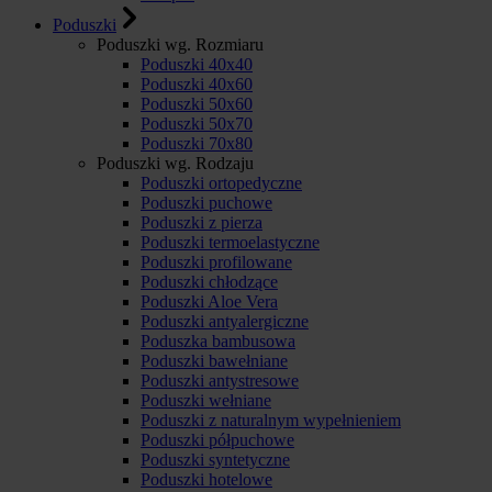
Poduszki
Poduszki wg. Rozmiaru
Poduszki 40x40
Poduszki 40x60
Poduszki 50x60
Poduszki 50x70
Poduszki 70x80
Poduszki wg. Rodzaju
Poduszki ortopedyczne
Poduszki puchowe
Poduszki z pierza
Poduszki termoelastyczne
Poduszki profilowane
Poduszki chłodzące
Poduszki Aloe Vera
Poduszki antyalergiczne
Poduszka bambusowa
Poduszki bawełniane
Poduszki antystresowe
Poduszki wełniane
Poduszki z naturalnym wypełnieniem
Poduszki półpuchowe
Poduszki syntetyczne
Poduszki hotelowe