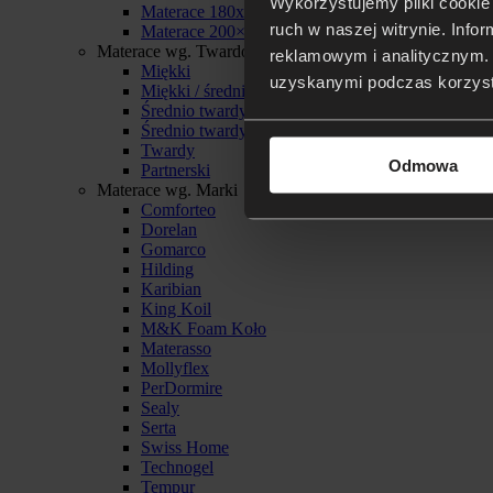
Wykorzystujemy pliki cookie 
Materace 180x200
ruch w naszej witrynie. Inf
Materace 200×200
Materace wg. Twardości
reklamowym i analitycznym. 
Miękki
uzyskanymi podczas korzysta
Miękki / średnio twardy
Średnio twardy
Średnio twardy / twardy
Twardy
Odmowa
Partnerski
Materace wg. Marki
Comforteo
Dorelan
Gomarco
Hilding
Karibian
King Koil
M&K Foam Koło
Materasso
Mollyflex
PerDormire
Sealy
Serta
Swiss Home
Technogel
Tempur