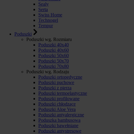
Sealy
Serta
Swiss Home
Technogel
Tempur
Poduszki
Poduszki wg. Rozmiaru
Poduszki 40x40
Poduszki 40x60
Poduszki 50x60
Poduszki 50x70
Poduszki 70x80
Poduszki wg. Rodzaju
Poduszki ortopedyczne
Poduszki puchowe
Poduszki z pierza
Poduszki termoelastyczne
Poduszki profilowane
Poduszki chłodzące
Poduszki Aloe Vera
Poduszki antyalergiczne
Poduszka bambusowa
Poduszki bawełniane
Poduszki antystresowe