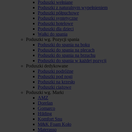
Poduszki wełniane
Poduszki z naturalnym wypełnieniem
Poduszki półpuchowe
Poduszki syntetyczne
Poduszki hotelowe
Poduszki dla dzieci
Wałki do spania
Poduszki wg. Pozycji spania
Poduszki do spania na boku
Poduszki do spania na plecach
Poduszki do spania na brzuchu
Poduszki do spania w każdej pozycji
Poduszki dedykowane
Poduszki podróżne
Poduszki pod nogi
Poduszki na krzesło
Poduszki ciążowe
Poduszki wg. Marki
AMZ
Dorelan
Gomarco
Hilding
Komfort Snu
M&K Foam Koło
Materasso