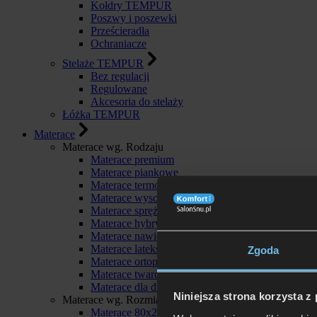
Kołdry TEMPUR
Poszwy i poszewki
Prześcieradła
Ochraniacze
Stelaże TEMPUR
Bez regulacji
Regulowane
Akcesoria do stelaży
Łóżka TEMPUR
Materace
Materace wg. Rodzaju
Materace premium
Materace piankowe
Materace termoelastyczne
Materace wysokoelastyczne
Materace sprężynowe
Materace hybrydowe
Materace nawierzchniowe
Materace lateksowe
Zgoda
Materace ortopedyczne
Materace twarde
Materace dla dzieci
Niniejsza strona korzysta z
Materace wg. Rozmiaru
Materace 80x200