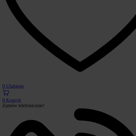
0
Ulubione
0
Koszyk
Zamów telefonicznie!