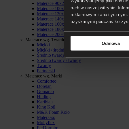
Wykorzystujemy pliki cookie 
Materace 90x200
ruch w naszej witrynie. Inf
Materace 100x200
Materace 120x200
reklamowym i analitycznym. 
Materace 140x200
uzyskanymi podczas korzysta
Materace 160x200
Materace 180x200
Materace 200×200
Materace wg. Twardości
Odmowa
Miękki
Miękki / średnio twardy
Średnio twardy
Średnio twardy / twardy
Twardy
Partnerski
Materace wg. Marki
Comforteo
Dorelan
Gomarco
Hilding
Karibian
King Koil
M&K Foam Koło
Materasso
Mollyflex
PerDormire