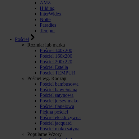
AMZ
Hilding
InterWidex
Notte
Paradies
Tempur
Pościel
Rozmiar lub marka
Pościel 140x200
Pościel 160x200
Pościel 200x220
Pościel Estella
Pościel TEMPUR
Pościel wg. Rodzaju
Pościel bambusowa
Pościel bawełniana
Pościel satynowa
Pościel jersey mako
Pościel flanelowa
Piękna pościel
Pościel ekskluzywna
Pościel jacquard
Pościel mako satyna
Popularne Wzory