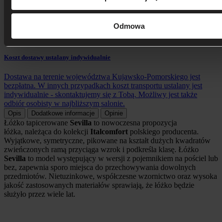
Odmowa
Koszt dostawy ustalany indywidualnie
Dostawa na terenie województwa Kujawsko-Pomorskiego jest
bezpłatna. W innych przypadkach koszt transportu ustalany jest
indywidualnie - skontaktujemy się z Tobą. Możliwy jest także
odbiór osobisty w najbliższym salonie.
Opis
Dodatkowe informacje
Opinie
Łóżko tapicerowane
Sevilla
to
nowoczesna propozycja
łóżka,
należąca do kolekcji
Italcomfort
polskiego producenta.
Wyjątkowe, symetryczne, pikowane na kształt dużych kwadratów
zwieńczonych ramą przyciąga wzrok i podkreśla klasę.
Łóżko
Sevilla
to model występujący w wersji z pojemnikiem na pościel lub
bez, zapewnia sporo miejsca do przechowywania dowolnych
przedmiotów. Nietuzinkowe, współczesne wzornictwo oraz wysoka
jakość zastosowanych materiałów sprawiają, że łóżko będzie
służyło przez wiele lat.