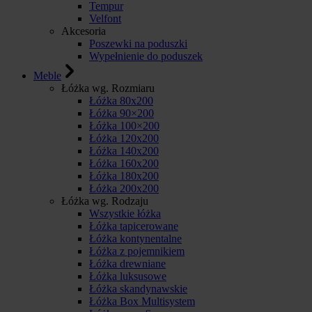
Tempur
Velfont
Akcesoria
Poszewki na poduszki
Wypełnienie do poduszek
Meble
Łóżka wg. Rozmiaru
Łóżka 80x200
Łóżka 90×200
Łóżka 100×200
Łóżka 120x200
Łóżka 140x200
Łóżka 160x200
Łóżka 180x200
Łóżka 200x200
Łóżka wg. Rodzaju
Wszystkie łóżka
Łóżka tapicerowane
Łóżka kontynentalne
Łóżka z pojemnikiem
Łóżka drewniane
Łóżka luksusowe
Łóżka skandynawskie
Łóżka Box Multisystem