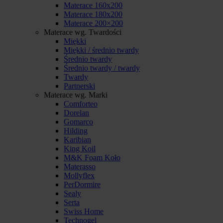
Materace 160x200
Materace 180x200
Materace 200×200
Materace wg. Twardości
Miękki
Miękki / średnio twardy
Średnio twardy
Średnio twardy / twardy
Twardy
Partnerski
Materace wg. Marki
Comforteo
Dorelan
Gomarco
Hilding
Karibian
King Koil
M&K Foam Koło
Materasso
Mollyflex
PerDormire
Sealy
Serta
Swiss Home
Technogel