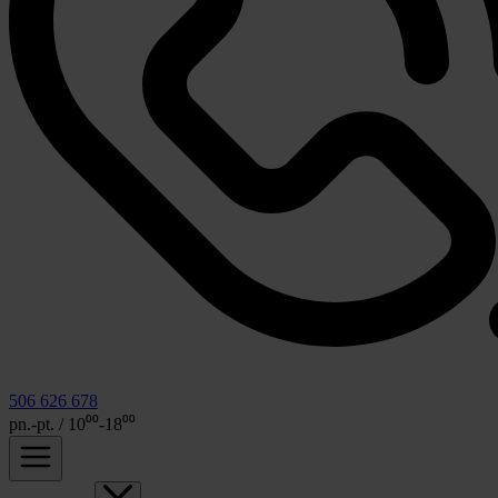
506 626 678
pn.-pt. / 10⁰⁰-18⁰⁰