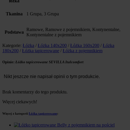
łóżka
Tkanina
1 Grupa, 3 Grupa
Ramowe, Ramowe z pojemnikiem, Kontynentalne,
Podstawa
Kontynentalne z pojemnikiem
Kategorie:
Łóżka
/
Łóżka 140x200
/
Łóżka 160x200
/
Łóżka
180x200
/
Łóżka tapicerowane
/
Łóżka z pojemnikiem
Opinie:
Łóżko tapicerowane SEVILLA Italcomfort
Nikt jeszcze nie napisał opinii o tym produkcie.
Brak komentarzy do tego produktu.
Więcej ciekawych!
Więcej z kategorii
Łóżka tapicerowane
: