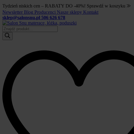
Tydzień niskich cen – RABATY DO -40%! Sprawdź w koszyku ⨠
Newsletter
Blog
Producenci
Nasze sklepy
Kontakt
sklep@salonsnu.pl
506 626 678
Wyszukiwarka
produktów