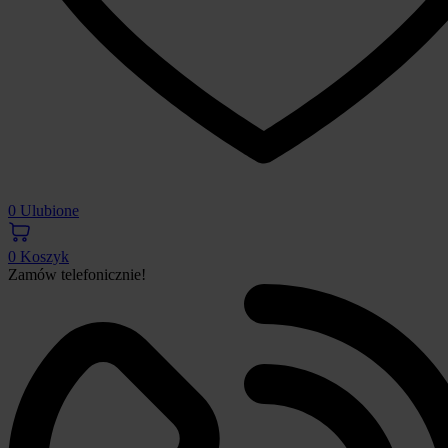
0
Ulubione
0
Koszyk
Zamów telefonicznie!