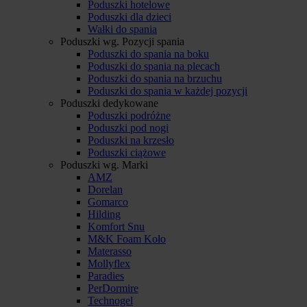
Poduszki hotelowe
Poduszki dla dzieci
Wałki do spania
Poduszki wg. Pozycji spania
Poduszki do spania na boku
Poduszki do spania na plecach
Poduszki do spania na brzuchu
Poduszki do spania w każdej pozycji
Poduszki dedykowane
Poduszki podróżne
Poduszki pod nogi
Poduszki na krzesło
Poduszki ciążowe
Poduszki wg. Marki
AMZ
Dorelan
Gomarco
Hilding
Komfort Snu
M&K Foam Koło
Materasso
Mollyflex
Paradies
PerDormire
Technogel