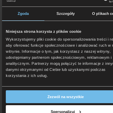
Zgoda
Szczegóły
O plikach c
506 626 678
- Zamów telefonicznie
Zadzwoń i dowiedz się, jak dostać rabat!
Niniejsza strona korzysta z plików cookie
Wykorzystujemy pliki cookie do spersonalizowania treści i r
aby oferować funkcje społecznościowe i analizować ruch w 
witrynie. Informacje o tym, jak korzystasz z naszej witryny,
udostępniamy partnerom społecznościowym, reklamowym i
analitycznym. Partnerzy mogą połączyć te informacje z inn
danymi otrzymanymi od Ciebie lub uzyskanymi podczas
korzystania z ich usług.
Zezwól na wszystkie
Spersonalizuj