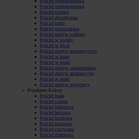
Pościel jednokolorowa
Pościel wielokolorowa
Pościel ciemna
Pościel dwustronna
Pościel boho
Pościel nowoczesna
Pościel motyw roślinny
Pościel w kwiaty
Pościel w liście
Pościel motyw geometryczny
Pościel w kratę
Pościel w paski
Pościel motyw ornamentalny
Pościel motyw abstrakcyjny
Pościel w ptaki
Pościel motyw zwierzęcy
Popularne Kolory
Pościel biała
Pościel czarna
Pościel kolorowa
Pościel beżowa
Pościel bordowa
Pościel brązowa
Pościel czerwona
Pościel fioletowa