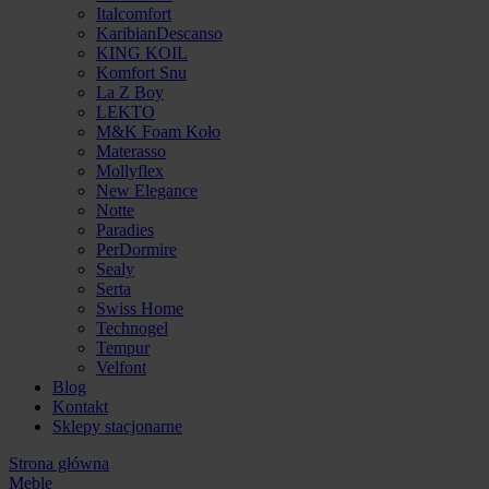
Italcomfort
KaribianDescanso
KING KOIL
Komfort Snu
La Z Boy
LEKTO
M&K Foam Koło
Materasso
Mollyflex
New Elegance
Notte
Paradies
PerDormire
Sealy
Serta
Swiss Home
Technogel
Tempur
Velfont
Blog
Kontakt
Sklepy stacjonarne
Strona główna
Meble