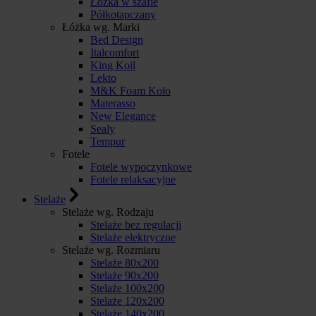
Łóżka w szafie
Półkotapczany
Łóżka wg. Marki
Bed Design
Italcomfort
King Koil
Lekto
M&K Foam Koło
Materasso
New Elegance
Sealy
Tempur
Fotele
Fotele wypoczynkowe
Fotele relaksacyjne
Stelaże
Stelaże wg. Rodzaju
Stelaże bez regulacji
Stelaże elektryczne
Stelaże wg. Rozmiaru
Stelaże 80x200
Stelaże 90x200
Stelaże 100x200
Stelaże 120x200
Stelaże 140x200