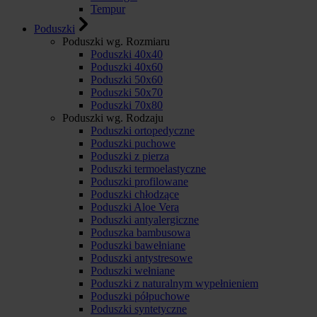
Tempur
Poduszki
Poduszki wg. Rozmiaru
Poduszki 40x40
Poduszki 40x60
Poduszki 50x60
Poduszki 50x70
Poduszki 70x80
Poduszki wg. Rodzaju
Poduszki ortopedyczne
Poduszki puchowe
Poduszki z pierza
Poduszki termoelastyczne
Poduszki profilowane
Poduszki chłodzące
Poduszki Aloe Vera
Poduszki antyalergiczne
Poduszka bambusowa
Poduszki bawełniane
Poduszki antystresowe
Poduszki wełniane
Poduszki z naturalnym wypełnieniem
Poduszki półpuchowe
Poduszki syntetyczne