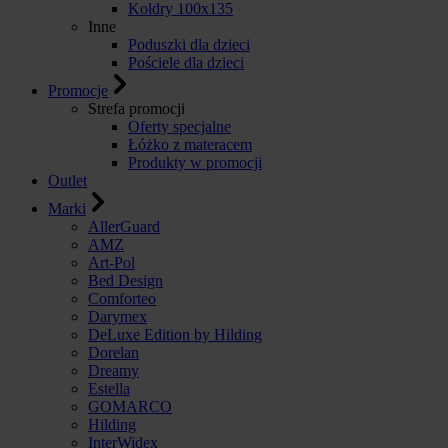
Kołdry 100x135
Inne
Poduszki dla dzieci
Pościele dla dzieci
Promocje
Strefa promocji
Oferty specjalne
Łóżko z materacem
Produkty w promocji
Outlet
Marki
AllerGuard
AMZ
Art-Pol
Bed Design
Comforteo
Darymex
DeLuxe Edition by Hilding
Dorelan
Dreamy
Estella
GOMARCO
Hilding
InterWidex