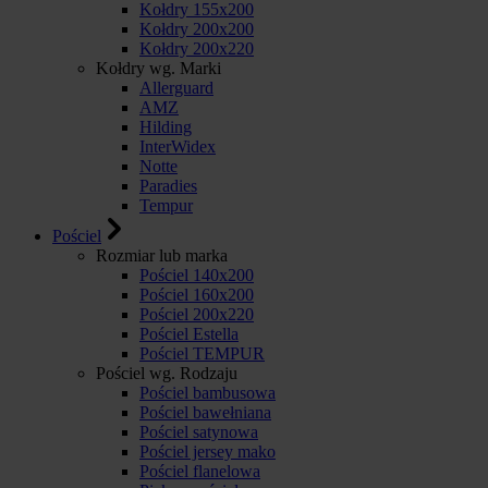
Kołdry 155x200
Kołdry 200x200
Kołdry 200x220
Kołdry wg. Marki
Allerguard
AMZ
Hilding
InterWidex
Notte
Paradies
Tempur
Pościel
Rozmiar lub marka
Pościel 140x200
Pościel 160x200
Pościel 200x220
Pościel Estella
Pościel TEMPUR
Pościel wg. Rodzaju
Pościel bambusowa
Pościel bawełniana
Pościel satynowa
Pościel jersey mako
Pościel flanelowa