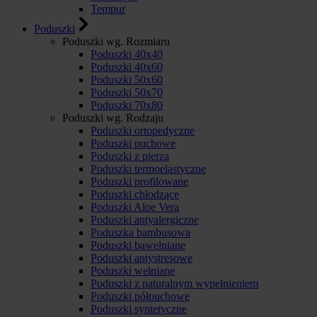
Tempur
Poduszki
Poduszki wg. Rozmiaru
Poduszki 40x40
Poduszki 40x60
Poduszki 50x60
Poduszki 50x70
Poduszki 70x80
Poduszki wg. Rodzaju
Poduszki ortopedyczne
Poduszki puchowe
Poduszki z pierza
Poduszki termoelastyczne
Poduszki profilowane
Poduszki chłodzące
Poduszki Aloe Vera
Poduszki antyalergiczne
Poduszka bambusowa
Poduszki bawełniane
Poduszki antystresowe
Poduszki wełniane
Poduszki z naturalnym wypełnieniem
Poduszki półpuchowe
Poduszki syntetyczne