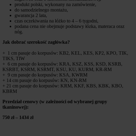
produkt polski, wykonany na zamówienie,
do samodzielnego montażu,
gwarancja 2 lata,
czas oczekiwania na łóżko to 4 – 6 tygodni,
podana cena nie obejmuje podstawy łózka, materaca oraz
nóg.
Jak dobrać szerokość zagłówka?
+ 1 cm pasuje do korpusów: KB2, KEL, KES, KP2, KPO, TIK,
TIKS, TIW
+ 6 cm pasuje do korpusów: KRA, KSZ, KSS, KSD, KSRB,
KSRBT, KSRM, KSRMT, KSU, KU, KURM, KR-RM
+ 9 cm pasuje do korpusów: KSA, KWRM
+ 14 cm pasuje do korpusów: KN, KN-RM
+ 21 cm pasuje do korpusów: KRM, KKF, KBS, KBK, KBO,
KBRM
Przedział cenowy (w zależności od wybranej grupy
tkaninowej):
750 zł – 1434 zł