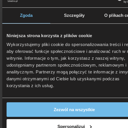
Zadzwoń i dowiedz się, jak dostać rabat!
Opis
Dodatkowe informacje
Opinie
Zgoda
Szczegóły
O plikach c
Zagłówek Z
55
BOX Multisystem prosty, klasyczny zagłówek
delikatnie podzielony na dwie części o lekko wypukłej konstrukcji.
Zagłówek pasuje do każdego korpusu z serii Box Multisystem.
Bogata i szeroka gama kolorystyczna tkanin pozwolą
Niniejsza strona korzysta z plików cookie
na zaprojektowanie modelu zgodnie z własnymi preferencjami.
Wykorzystujemy pliki cookie do spersonalizowania treści i r
aby oferować funkcje społecznościowe i analizować ruch w 
witrynie. Informacje o tym, jak korzystasz z naszej witryny,
udostępniamy partnerom społecznościowym, reklamowym i
analitycznym. Partnerzy mogą połączyć te informacje z inn
Zagłówek prosty Z55 Box Multisystem
danymi otrzymanymi od Ciebie lub uzyskanymi podczas
M&K Foam Koło
korzystania z ich usług.
Wybierz podstawę, model zagłówka i zostań pro­jek­tan­tem
własnego łóżka.
Zagłówek Z55 pasujący do każdego korpusu z serii Box
Zezwól na wszystkie
Multisystem, daje możliwość stworzenia własnego projektu łóżka.
Prosty, klasyczny i spokojny charakter zagłówka świetnie
Spersonalizuj