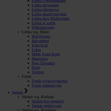
Łóżka z pojemnikiem
Łóżka drewniane
Łóżka luksusowe
Łóżka skandynawskie
Łóżka Box Multisystem
Łóżka w szafie
Półkotapczany
Łóżka wg. Marki
Bed Design
Italcomfort
King Koil
Lekto
M&K Foam Koło
Materasso
New Elegance
Sealy
Tempur
Fotele
Fotele wypoczynkowe
Fotele relaksacyjne
Stelaże
Stelaże wg. Rodzaju
Stelaże bez regulacji
Stelaże elektryczne
Stelaże wg. Rozmiaru