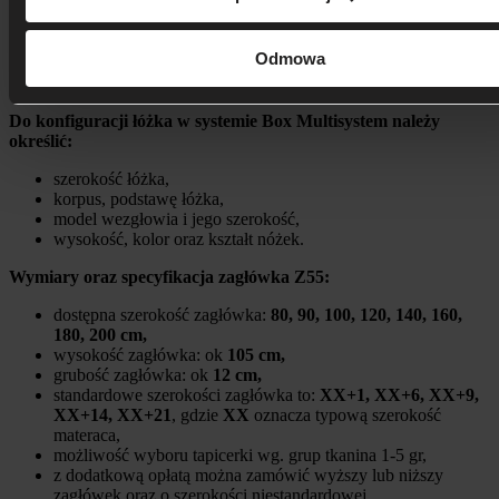
zaprezentuje się zarówno w dużych jak i małych sypialniach.
Istnieje możliwość zamówienia niższego zagłówka, za dopłatą plus
Odmowa
10% do ceny. Ponadto możliwość zamówienia zagłówka wyższego
oraz innej szerokości niż standardowa.
Do konfiguracji łóżka w systemie Box Multisystem należy
określić:
szerokość łóżka,
korpus, podstawę łóżka,
model wezgłowia i jego szerokość,
wysokość, kolor oraz kształt nóżek.
Wymiary oraz specyfikacja zagłówka Z55:
dostępna szerokość zagłówka:
80, 90, 100, 120, 140, 160,
180, 200 cm,
wysokość zagłówka: ok
105 cm,
grubość zagłówka: ok
12 cm,
standardowe szerokości zagłówka to:
XX+1, XX+6, XX+9,
XX+14, XX+21
, gdzie
XX
oznacza typową szerokość
materaca,
możliwość wyboru tapicerki wg. grup tkanina 1-5 gr,
z dodatkową opłatą można zamówić wyższy lub niższy
zagłówek oraz o szerokości niestandardowej,