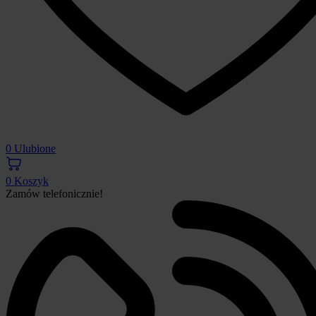
0
Ulubione
0
Koszyk
Zamów telefonicznie!