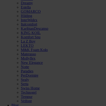
Dreamy
Estella
GOMARCO
Hilding
InterWidex
Italcomfort
KaribianDescanso
KING KOIL
Komfort Snu
La Z Boy
LEKTO
M&K Foam Koło
Materasso
Mollyflex
New Elegance
Notte
Paradies
PerDormire
Sealy
Serta
Swiss Home
Technogel
Tempur
Velfont
Blog