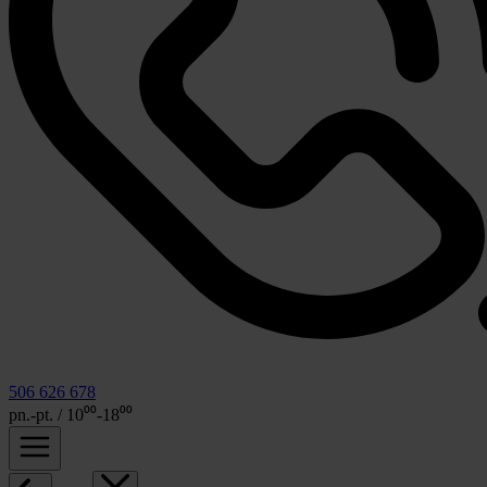
506 626 678
pn.-pt. / 10⁰⁰-18⁰⁰