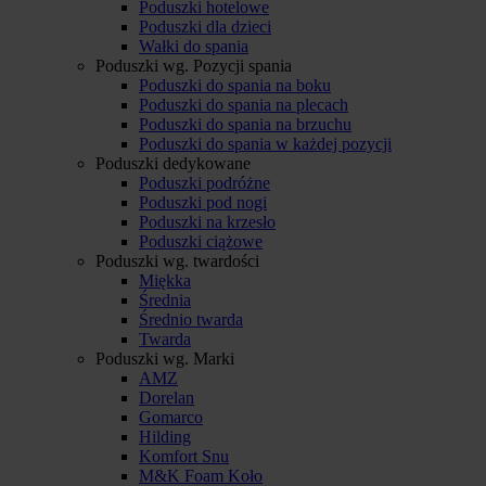
Poduszki hotelowe
Poduszki dla dzieci
Wałki do spania
Poduszki wg. Pozycji spania
Poduszki do spania na boku
Poduszki do spania na plecach
Poduszki do spania na brzuchu
Poduszki do spania w każdej pozycji
Poduszki dedykowane
Poduszki podróżne
Poduszki pod nogi
Poduszki na krzesło
Poduszki ciążowe
Poduszki wg. twardości
Miękka
Średnia
Średnio twarda
Twarda
Poduszki wg. Marki
AMZ
Dorelan
Gomarco
Hilding
Komfort Snu
M&K Foam Koło