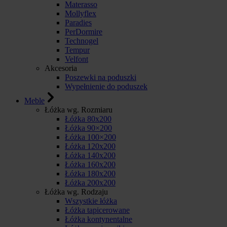
Materasso
Mollyflex
Paradies
PerDormire
Technogel
Tempur
Velfont
Akcesoria
Poszewki na poduszki
Wypełnienie do poduszek
Meble
Łóżka wg. Rozmiaru
Łóżka 80x200
Łóżka 90×200
Łóżka 100×200
Łóżka 120x200
Łóżka 140x200
Łóżka 160x200
Łóżka 180x200
Łóżka 200x200
Łóżka wg. Rodzaju
Wszystkie łóżka
Łóżka tapicerowane
Łóżka kontynentalne