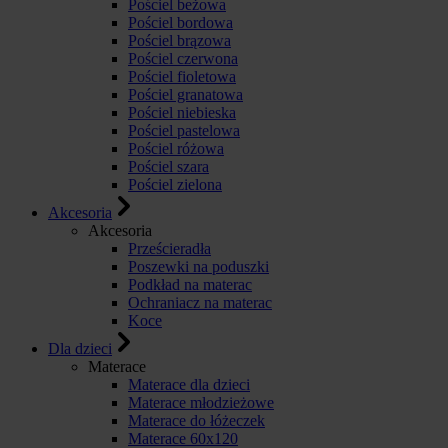
Pościel beżowa
Pościel bordowa
Pościel brązowa
Pościel czerwona
Pościel fioletowa
Pościel granatowa
Pościel niebieska
Pościel pastelowa
Pościel różowa
Pościel szara
Pościel zielona
Akcesoria
Akcesoria
Prześcieradła
Poszewki na poduszki
Podkład na materac
Ochraniacz na materac
Koce
Dla dzieci
Materace
Materace dla dzieci
Materace młodzieżowe
Materace do łóżeczek
Materace 60x120