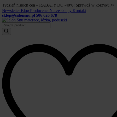
Tydzień niskich cen – RABATY DO -40%! Sprawdź w koszyku ⨠
Newsletter
Blog
Producenci
Nasze sklepy
Kontakt
sklep@salonsnu.pl
506 626 678
Wyszukiwarka
produktów