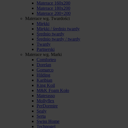
Materace 160x200
Materace 180x200
Materace 200×200
Materace wg. Twardości
Miękki
Miękki / średnio twardy
Średnio twardy
Średnio twardy / twardy
Twardy
Partnerski
Materace wg. Marki
Comforteo
Dorelan
Gomarco
Hilding
Karibian
King Koil
M&K Foam Koło
Materasso
Mollyflex
PerDormire
Sealy
Serta
Swiss Home
Technogel