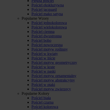
Piękna pościel
Pościel ekskluzywna
Pościel jacquard
Pościel mako satyna
Popularne Wzory
Pościel jednokolorowa
Pościel wielokolorowa
Pościel ciemna
Pościel dwustronna
Pościel boho
Pościel nowoczesna
Pościel motyw roślinny
Pościel w kwiaty
Pościel w liście
Pościel motyw geometryczny
Pościel w kratę
Pościel w paski
Pościel motyw ornamentalny
Pościel motyw abstrakcyjny
Pościel w ptaki
Pościel motyw zwierzęcy
Popularne Kolory
Pościel biała
Pościel czarna
Pościel kolorowa