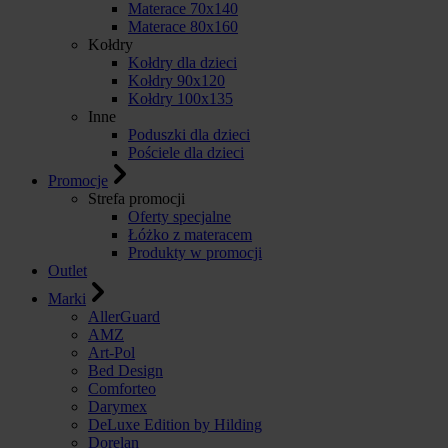
Materace 70x140
Materace 80x160
Kołdry
Kołdry dla dzieci
Kołdry 90x120
Kołdry 100x135
Inne
Poduszki dla dzieci
Pościele dla dzieci
Promocje
Strefa promocji
Oferty specjalne
Łóżko z materacem
Produkty w promocji
Outlet
Marki
AllerGuard
AMZ
Art-Pol
Bed Design
Comforteo
Darymex
DeLuxe Edition by Hilding
Dorelan