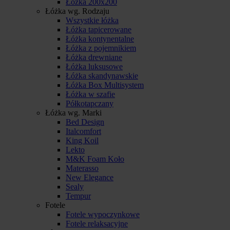
Łóżka 200x200
Łóżka wg. Rodzaju
Wszystkie łóżka
Łóżka tapicerowane
Łóżka kontynentalne
Łóżka z pojemnikiem
Łóżka drewniane
Łóżka luksusowe
Łóżka skandynawskie
Łóżka Box Multisystem
Łóżka w szafie
Półkotapczany
Łóżka wg. Marki
Bed Design
Italcomfort
King Koil
Lekto
M&K Foam Koło
Materasso
New Elegance
Sealy
Tempur
Fotele
Fotele wypoczynkowe
Fotele relaksacyjne