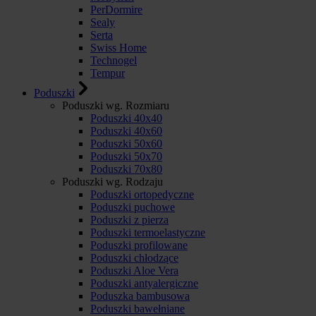
PerDormire
Sealy
Serta
Swiss Home
Technogel
Tempur
Poduszki
Poduszki wg. Rozmiaru
Poduszki 40x40
Poduszki 40x60
Poduszki 50x60
Poduszki 50x70
Poduszki 70x80
Poduszki wg. Rodzaju
Poduszki ortopedyczne
Poduszki puchowe
Poduszki z pierza
Poduszki termoelastyczne
Poduszki profilowane
Poduszki chłodzące
Poduszki Aloe Vera
Poduszki antyalergiczne
Poduszka bambusowa
Poduszki bawełniane