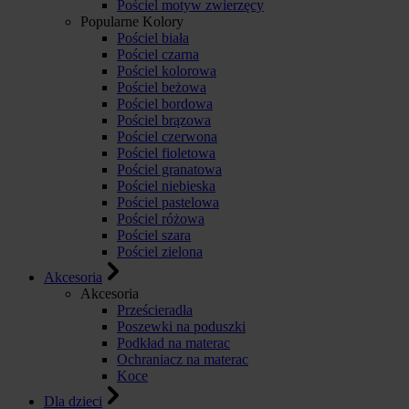
Pościel motyw zwierzęcy
Popularne Kolory
Pościel biała
Pościel czarna
Pościel kolorowa
Pościel beżowa
Pościel bordowa
Pościel brązowa
Pościel czerwona
Pościel fioletowa
Pościel granatowa
Pościel niebieska
Pościel pastelowa
Pościel różowa
Pościel szara
Pościel zielona
Akcesoria
Akcesoria
Prześcieradła
Poszewki na poduszki
Podkład na materac
Ochraniacz na materac
Koce
Dla dzieci