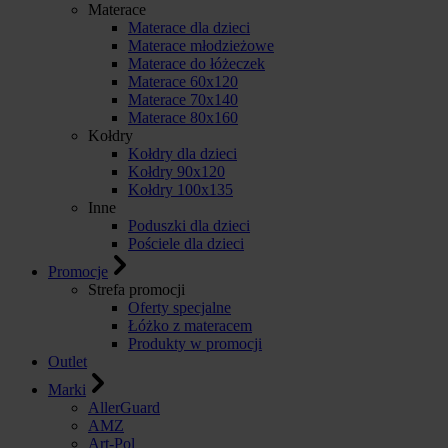
Materace
Materace dla dzieci
Materace młodzieżowe
Materace do łóżeczek
Materace 60x120
Materace 70x140
Materace 80x160
Kołdry
Kołdry dla dzieci
Kołdry 90x120
Kołdry 100x135
Inne
Poduszki dla dzieci
Pościele dla dzieci
Promocje
Strefa promocji
Oferty specjalne
Łóżko z materacem
Produkty w promocji
Outlet
Marki
AllerGuard
AMZ
Art-Pol