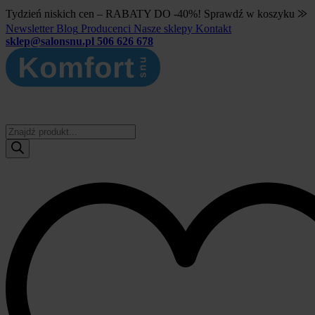
Tydzień niskich cen – RABATY DO -40%! Sprawdź w koszyku ⨠
Newsletter
Blog
Producenci
Nasze sklepy
Kontakt
sklep@salonsnu.pl
506 626 678
Wyszukiwarka
produktów