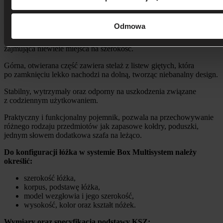
Wybierz podstawę, model zagłówka i zostań pro­jek­tan­tem
własnego łóżka.
Odmowa
Korpus
KSZ
z pojemnikiem na pościel,
niezwykle funkcjonalny,
idealny do małych pomieszczeń ze względu na wąską ramę
zajmująca niewiele miejsca na szerokość.
Górna, otwierana część zawiera stelaż z listew giętych, która
po zamknięciu lekko nachodzi na dolną, tworząc niebanalny design.
Stabilny, wytrzymały oraz odporny na uszkodzenia związane
z codziennym użytkowaniem.
Praktyczny i funkcjonalny pojemnik, pozwala na przechowywanie
różnego rodzaju przedmiotów jak zapasowe kołdry, poduszki,
jednym słowem dodatkowa szafa na leżąco.
Do konfiguracji łóżka w systemie Box Multisystem należy
określić:
szerokość łóżka,
korpus, podstawę łóżka,
model wezgłowia i jego szerokość,
wysokość, kolor oraz kształt nóżek.
Wymiary oraz specyfikacja podstawy KSZ: