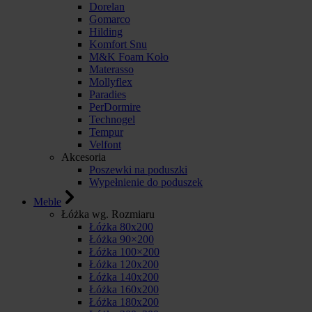
Dorelan
Gomarco
Hilding
Komfort Snu
M&K Foam Koło
Materasso
Mollyflex
Paradies
PerDormire
Technogel
Tempur
Velfont
Akcesoria
Poszewki na poduszki
Wypełnienie do poduszek
Meble
Łóżka wg. Rozmiaru
Łóżka 80x200
Łóżka 90×200
Łóżka 100×200
Łóżka 120x200
Łóżka 140x200
Łóżka 160x200
Łóżka 180x200