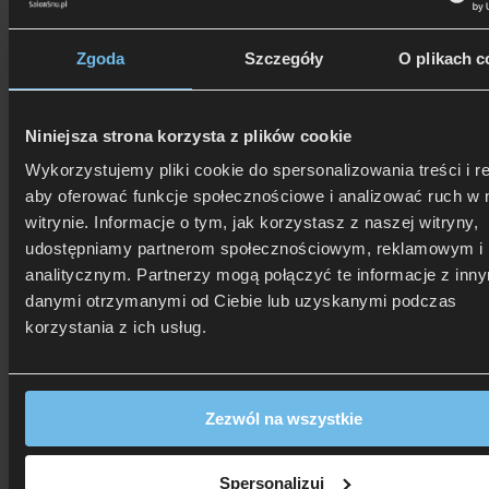
Zgoda
Szczegóły
O plikach c
Niniejsza strona korzysta z plików cookie
506 626 678
- Zamów telefonicznie
Wykorzystujemy pliki cookie do spersonalizowania treści i r
Zadzwoń i dowiedz się, jak dostać rabat!
aby oferować funkcje społecznościowe i analizować ruch w 
Opis
Dodatkowe informacje
Opinie
Podstawa BOX Multisystem – korpus
KSZ
to nowoczesny korpus
witrynie. Informacje o tym, jak korzystasz z naszej witryny,
z pojemnikiem na pościel. Stelaż wykonany z listew giętych
udostępniamy partnerom społecznościowym, reklamowym i
osadzonych w górnej, otwieranej części, która po zamknięciu lekko
analitycznym. Partnerzy mogą połączyć te informacje z inn
nachodzi na dolną, tworząc niebanalny design. To doskonałe
rozwiązanie do małych pomieszczeń gdyż podstawa nie zajmuje
danymi otrzymanymi od Ciebie lub uzyskanymi podczas
dużo miejsca. Korpus przystosowany jest do zamontowania
korzystania z ich usług.
z dowolnym zagłówkiem lub jako samodzielne łóżko.
Zezwól na wszystkie
Korpus KSZ skrzynia Box Multisystem
Spersonalizuj