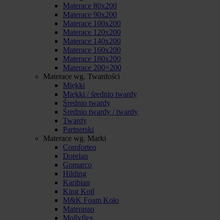
Materace 80x200
Materace 90x200
Materace 100x200
Materace 120x200
Materace 140x200
Materace 160x200
Materace 180x200
Materace 200×200
Materace wg. Twardości
Miękki
Miękki / średnio twardy
Średnio twardy
Średnio twardy / twardy
Twardy
Partnerski
Materace wg. Marki
Comforteo
Dorelan
Gomarco
Hilding
Karibian
King Koil
M&K Foam Koło
Materasso
Mollyflex