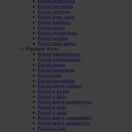
Pościel bambusowa
Pościel bawełniana
Pościel satynowa
Pościel jersey mako
Pościel flanelowa
Piękna pościel
Pościel ekskluzywna
Pościel jacquard
Pościel mako satyna
Popularne Wzory
Pościel jednokolorowa
Pościel wielokolorowa
Pościel ciemna
Pościel dwustronna
Pościel boho
Pościel nowoczesna
Pościel motyw roślinny
Pościel w kwiaty
Pościel w liście
Pościel motyw geometryczny
Pościel w kratę
Pościel w paski
Pościel motyw ornamentalny
Pościel motyw abstrakcyjny
Pościel w ptaki