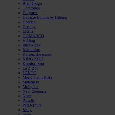
Bed Design
Comforteo
Darymex
DeLuxe Edition by Hilding
Dorelan
Dreamy
Estella
GOMARCO
Hilding
InterWidex
Italcomfort
KaribianDescanso
KING KOIL
Komfort Snu
La Z Boy
LEKTO
M&K Foam Koło
Materasso
Mollyflex
New Elegance
Notte
Paradies
PerDormire
Sealy
Serta