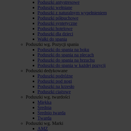
Poduszki antystresowe
Poduszki wełniane
Poduszki z naturalnym wypełnieniem
Poduszki półpuchowe
Poduszki syntetyczne
Poduszki hotelowe
Poduszki dla dzieci
Wałki do spania
Poduszki wg. Pozycji spania
Poduszki do spania na boku
Poduszki do spania na plecach
Poduszki do spania na brzuchu
Poduszki do spania w każdej pozycji
Poduszki dedykowane
Poduszki podróżne
Poduszki pod nogi
Poduszki na krzesło
Poduszki ciążowe
Poduszki wg. twardości
Miękka
Średnia
Średnio twarda
Twarda
Poduszki wg. Marki
AMZ