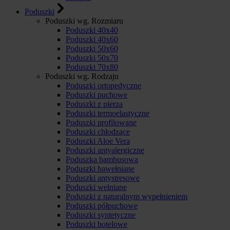
Poduszki
Poduszki wg. Rozmiaru
Poduszki 40x40
Poduszki 40x60
Poduszki 50x60
Poduszki 50x70
Poduszki 70x80
Poduszki wg. Rodzaju
Poduszki ortopedyczne
Poduszki puchowe
Poduszki z pierza
Poduszki termoelastyczne
Poduszki profilowane
Poduszki chłodzące
Poduszki Aloe Vera
Poduszki antyalergiczne
Poduszka bambusowa
Poduszki bawełniane
Poduszki antystresowe
Poduszki wełniane
Poduszki z naturalnym wypełnieniem
Poduszki półpuchowe
Poduszki syntetyczne
Poduszki hotelowe