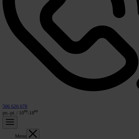
506 626 678
pn.-pt. / 10⁰⁰-18⁰⁰
Menu