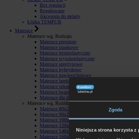
Bez regulacji
Regulowane
Akcesoria do stelaży
Łóżka TEMPUR
Materace
Materace wg. Rodzaju
Materace premium
Materace piankowe
Materace termoelastyczne
Materace wysokoelastyczne
Materace sprężynowe
Materace hybrydowe
Materace nawierzchniowe
Materace lateksowe
Materace ortopedyczne
Materace twarde
Materace dla dzieci
Materace wg. Rozmiaru
Materace 80x200
Zgoda
Materace 90x200
Materace 100x200
Materace 120x200
Niniejsza strona korzysta z
Materace 140x200
Materace 160x200