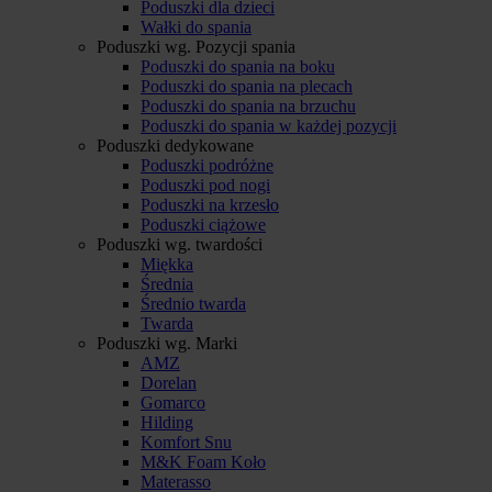
Poduszki dla dzieci
Wałki do spania
Poduszki wg. Pozycji spania
Poduszki do spania na boku
Poduszki do spania na plecach
Poduszki do spania na brzuchu
Poduszki do spania w każdej pozycji
Poduszki dedykowane
Poduszki podróżne
Poduszki pod nogi
Poduszki na krzesło
Poduszki ciążowe
Poduszki wg. twardości
Miękka
Średnia
Średnio twarda
Twarda
Poduszki wg. Marki
AMZ
Dorelan
Gomarco
Hilding
Komfort Snu
M&K Foam Koło
Materasso