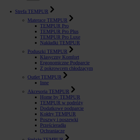
Strefa TEMPUR
Materace TEMPUR
TEMPUR Pro
TEMPUR Pro Plus
TEMPUR Pro Luxe
Nakładki TEMPUR
Poduszki TEMPUR
Klasyczny Komfort
Ergonomiczne Podparcie
Z pokrowcem chłodzącym
Outlet TEMPUR
Inne
Akcesoria TEMPUR
Home by TEMPUR
TEMPUR w podróży
Dodatkowe podparcie
Kołdry TEMPUR
Poszwy i poszewki
Prześcieradła
Ochraniacze
Stelaże TEMPUR