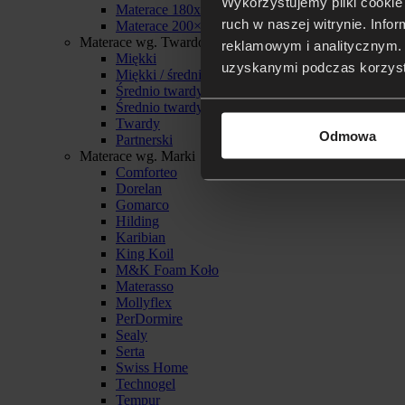
Wykorzystujemy pliki cookie 
Materace 180x200
ruch w naszej witrynie. Inf
Materace 200×200
Materace wg. Twardości
reklamowym i analitycznym. 
Miękki
uzyskanymi podczas korzysta
Miękki / średnio twardy
Średnio twardy
Średnio twardy / twardy
Twardy
Odmowa
Partnerski
Materace wg. Marki
Comforteo
Dorelan
Gomarco
Hilding
Karibian
King Koil
M&K Foam Koło
Materasso
Mollyflex
PerDormire
Sealy
Serta
Swiss Home
Technogel
Tempur