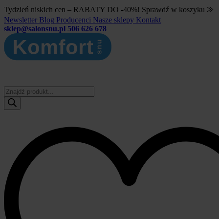
Tydzień niskich cen – RABATY DO -40%! Sprawdź w koszyku ⨠
Newsletter
Blog
Producenci
Nasze sklepy
Kontakt
sklep@salonsnu.pl
506 626 678
Wyszukiwarka
produktów