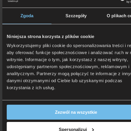
Zgoda
Szczegóły
O plikach c
Niniejsza strona korzysta z plików cookie
Wykorzystujemy pliki cookie do spersonalizowania treści i r
aby oferować funkcje społecznościowe i analizować ruch w 
witrynie. Informacje o tym, jak korzystasz z naszej witryny,
udostępniamy partnerom społecznościowym, reklamowym i
analitycznym. Partnerzy mogą połączyć te informacje z inn
danymi otrzymanymi od Ciebie lub uzyskanymi podczas
korzystania z ich usług.
506 626 678
- Zamów telefonicznie
Zezwól na wszystkie
Zadzwoń i dowiedz się, jak dostać rabat!
Spersonalizuj