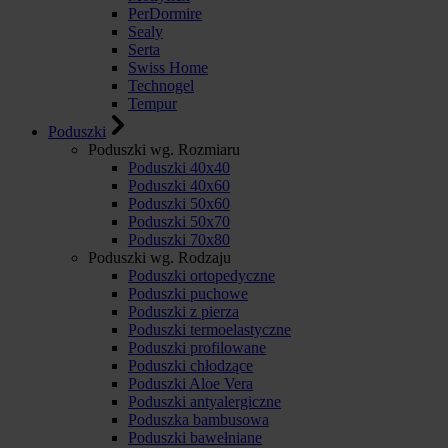
PerDormire
Sealy
Serta
Swiss Home
Technogel
Tempur
Poduszki
Poduszki wg. Rozmiaru
Poduszki 40x40
Poduszki 40x60
Poduszki 50x60
Poduszki 50x70
Poduszki 70x80
Poduszki wg. Rodzaju
Poduszki ortopedyczne
Poduszki puchowe
Poduszki z pierza
Poduszki termoelastyczne
Poduszki profilowane
Poduszki chłodzące
Poduszki Aloe Vera
Poduszki antyalergiczne
Poduszka bambusowa
Poduszki bawełniane