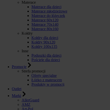
Materace
Materace dla dzieci
Materace młodzieżowe
Materace do łóżeczek
Materace 60x120
Materace 70x140
Materace 80x160
Kołdry
Kołdry dla dzieci
Kołdry 90x120
Kołdry 100x135
Inne
Poduszki dla dzieci
Pościele dla dzieci
Promocje
Strefa promocji
Oferty specjalne
Łóżko z materacem
Produkty w promocji
Outlet
Marki
AllerGuard
AMZ
Art-Pol