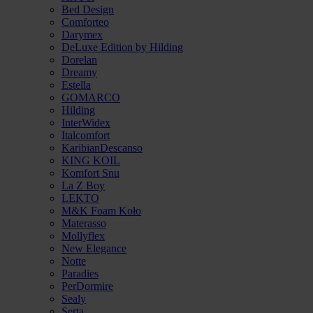
Bed Design
Comforteo
Darymex
DeLuxe Edition by Hilding
Dorelan
Dreamy
Estella
GOMARCO
Hilding
InterWidex
Italcomfort
KaribianDescanso
KING KOIL
Komfort Snu
La Z Boy
LEKTO
M&K Foam Koło
Materasso
Mollyflex
New Elegance
Notte
Paradies
PerDormire
Sealy
Serta