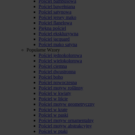
Pościel bambusowa
Pościel bawełniana
Pościel satynowa
Pościel jersey mako
Pościel flanelowa
Piękna pościel
Pościel ekskluzywna
Pościel jacquard
Pościel mako satyna
Popularne Wzory
Pościel jednokolorowa
Pościel wielokolorowa
Pościel ciemna
Pościel dwustronna
Pościel boho
Pościel nowoczesna
Pościel motyw roślinny
Pościel w kwiaty
Pościel w liście
Pościel motyw geometryczny
Pościel w kratę
Pościel w paski
Pościel motyw ornamentalny
Pościel motyw abstrakcyjny
Pościel w ptaki