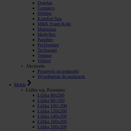
Dorelan
Gomarco
Hilding
Komfort Snu
M&K Foam Koło
Materasso
Mollyflex
Paradies
PerDormire
Technogel
Tempur
Velfont
Akcesoria
Poszewki na poduszki
Wypełnienie do poduszek
Meble
Łóżka wg. Rozmiaru
Łóżka 80x200
Łóżka 90×200
Łóżka 100×200
Łóżka 120x200
Łóżka 140x200
Łóżka 160x200
Łóżka 180x200