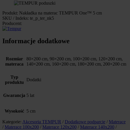
Produkt: Nakładka na materac TEMPUR One™ 5 cm
SKU / Indeks: te_p_ter_nk5
Producent:
Informacje dodatkowe
Rozmiar
80×200 cm, 90×200 cm, 100×200 cm, 120×200 cm,
materaca
140×200 cm, 160×200 cm, 180×200 cm, 200×200 cm
Typ
Dodatki
produktu
Gwarancja
5 lat
Wysokość
5 cm
Kategorie:
Akcesoria TEMPUR
/
Dodatkowe podparcie
/
Materace
/
Materace 100x200
/
Materace 120x200
/
Materace 140x200
/