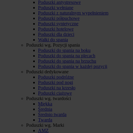
Poduszki antystresowe
Poduszki wełniane
Poduszki z naturalnym wypełnieniem
Poduszki półpuchowe
Poduszki syntetyczne
Poduszki hotelowe
Poduszki dla dzieci
Wałki do spania
Poduszki wg. Pozycji spania
Poduszki do spania na boku
Poduszki do spania na plecach
Poduszki do spania na brzuchu
Poduszki do spania w każdej pozycji
Poduszki dedykowane
Poduszki podróżne
Poduszki pod nogi
Poduszki na krzesło
Poduszki ciążowe
Poduszki wg. twardości
Miękka
Średnia
Średnio twarda
Twarda
Poduszki wg. Marki
AMZ