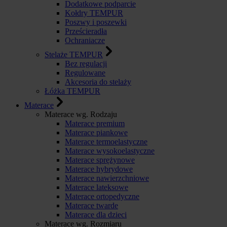
Dodatkowe podparcie
Kołdry TEMPUR
Poszwy i poszewki
Prześcieradła
Ochraniacze
Stelaże TEMPUR
Bez regulacji
Regulowane
Akcesoria do stelaży
Łóżka TEMPUR
Materace
Materace wg. Rodzaju
Materace premium
Materace piankowe
Materace termoelastyczne
Materace wysokoelastyczne
Materace sprężynowe
Materace hybrydowe
Materace nawierzchniowe
Materace lateksowe
Materace ortopedyczne
Materace twarde
Materace dla dzieci
Materace wg. Rozmiaru