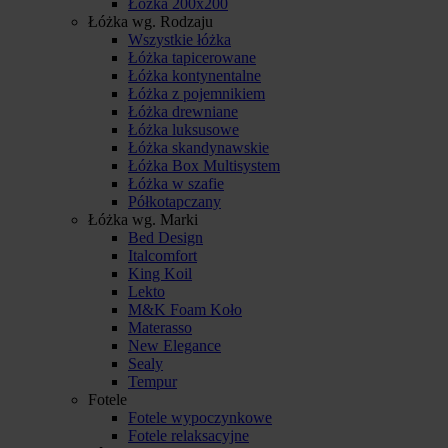
Łóżka 200x200
Łóżka wg. Rodzaju
Wszystkie łóżka
Łóżka tapicerowane
Łóżka kontynentalne
Łóżka z pojemnikiem
Łóżka drewniane
Łóżka luksusowe
Łóżka skandynawskie
Łóżka Box Multisystem
Łóżka w szafie
Półkotapczany
Łóżka wg. Marki
Bed Design
Italcomfort
King Koil
Lekto
M&K Foam Koło
Materasso
New Elegance
Sealy
Tempur
Fotele
Fotele wypoczynkowe
Fotele relaksacyjne