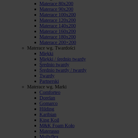
Materace 80x200
Materace 90x200
Materace 100x200
Materace 120x200
Materace 140x200
Materace 160x200
Materace 180x200
Materace 200×200
Materace wg. Twardości
Miękki
Miękki / średnio twardy
Średnio twardy
Średnio twardy / twardy
Twardy
Partnerski
Materace wg. Marki
Comforteo
Dorelan
Gomarco
Hilding
Karibian
King Koil
M&K Foam Koło
Materasso
Mollyflex