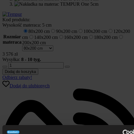
Kod produktu:
Wysokość materaca:
5 cm
80x200 cm
90x200 cm
100x200 cm
120x200
Rozmiar
cm
140x200 cm
160x200 cm
180x200 cm
materaca
200x200 cm
3 576
zł
Wysyłka:
8 - 10 tyg.
ilość
Nakładka
Dodaj do koszyka
na
Odbierz rabaty!
materac
Dodaj do ulubionych
TEMPUR
One™
5
cm