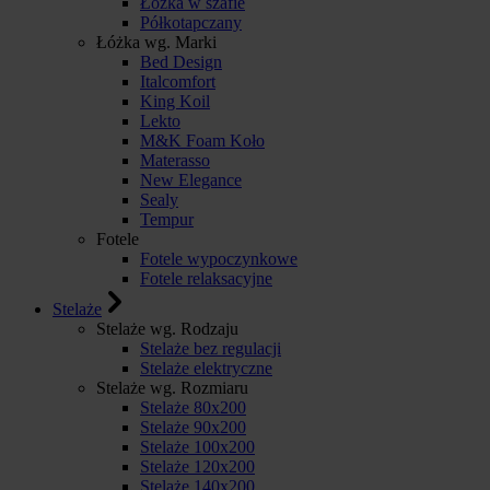
Łóżka w szafie
Półkotapczany
Łóżka wg. Marki
Bed Design
Italcomfort
King Koil
Lekto
M&K Foam Koło
Materasso
New Elegance
Sealy
Tempur
Fotele
Fotele wypoczynkowe
Fotele relaksacyjne
Stelaże
Stelaże wg. Rodzaju
Stelaże bez regulacji
Stelaże elektryczne
Stelaże wg. Rozmiaru
Stelaże 80x200
Stelaże 90x200
Stelaże 100x200
Stelaże 120x200
Stelaże 140x200