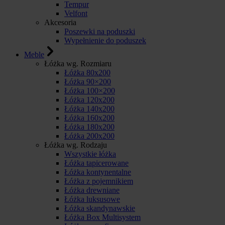
Tempur
Velfont
Akcesoria
Poszewki na poduszki
Wypełnienie do poduszek
Meble
Łóżka wg. Rozmiaru
Łóżka 80x200
Łóżka 90×200
Łóżka 100×200
Łóżka 120x200
Łóżka 140x200
Łóżka 160x200
Łóżka 180x200
Łóżka 200x200
Łóżka wg. Rodzaju
Wszystkie łóżka
Łóżka tapicerowane
Łóżka kontynentalne
Łóżka z pojemnikiem
Łóżka drewniane
Łóżka luksusowe
Łóżka skandynawskie
Łóżka Box Multisystem