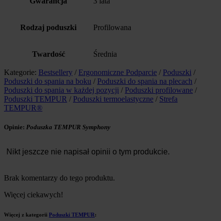
Gwarancja
3 lata
Rodzaj poduszki
Profilowana
Twardość
Średnia
Kategorie:
Bestsellery
/
Ergonomiczne Podparcie
/
Poduszki
/
Poduszki do spania na boku
/
Poduszki do spania na plecach
/
Poduszki do spania w każdej pozycji
/
Poduszki profilowane
/
Poduszki TEMPUR
/
Poduszki termoelastyczne
/
Strefa
TEMPUR®
Opinie:
Poduszka TEMPUR Symphony
Nikt jeszcze nie napisał opinii o tym produkcie.
Brak komentarzy do tego produktu.
Więcej ciekawych!
Więcej z kategorii
Poduszki TEMPUR
: