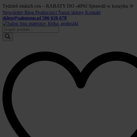
Tydzień niskich cen – RABATY DO -40%! Sprawdź w koszyku ⨠
Newsletter
Blog
Producenci
Nasze sklepy
Kontakt
sklep@salonsnu.pl
506 626 678
Wyszukiwarka
produktów