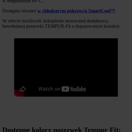
w temperaturze 60°C.
Dostępna również
w chłodzącym pokrowcu SmartCool™
.
W ofercie możliwość dokupienia stosowanej dodatkowo,
bawełnianej poszewki TEMPUR-Fit o dopasowanym kształcie.
Dostępne kolory poszewek Tempur Fit: