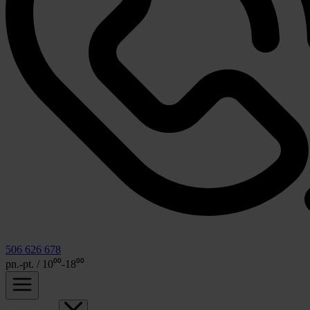
506 626 678
pn.-pt. / 10⁰⁰-18⁰⁰