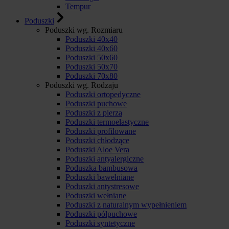
Tempur
Poduszki
Poduszki wg. Rozmiaru
Poduszki 40x40
Poduszki 40x60
Poduszki 50x60
Poduszki 50x70
Poduszki 70x80
Poduszki wg. Rodzaju
Poduszki ortopedyczne
Poduszki puchowe
Poduszki z pierza
Poduszki termoelastyczne
Poduszki profilowane
Poduszki chłodzące
Poduszki Aloe Vera
Poduszki antyalergiczne
Poduszka bambusowa
Poduszki bawełniane
Poduszki antystresowe
Poduszki wełniane
Poduszki z naturalnym wypełnieniem
Poduszki półpuchowe
Poduszki syntetyczne