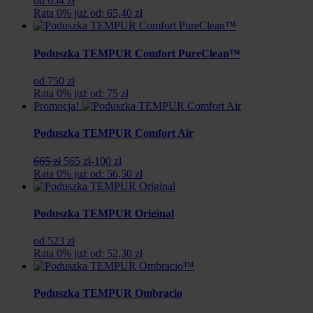
od 654 zł
Rata 0% już od: 65,40 zł
Poduszka TEMPUR Comfort PureClean™
od 750 zł
Rata 0% już od: 75 zł
Promocja!
Poduszka TEMPUR Comfort Air
Pierwotna
Aktualna
665 zł
565 zł
-100 zł
cena
cena
Rata 0% już od: 56,50 zł
wynosiła:
wynosi:
665
565
zł.
zł.
Poduszka TEMPUR Original
od 523 zł
Rata 0% już od: 52,30 zł
Poduszka TEMPUR Ombracio