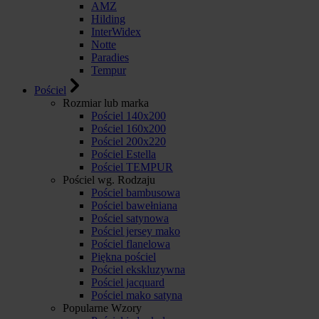
AMZ
Hilding
InterWidex
Notte
Paradies
Tempur
Pościel
Rozmiar lub marka
Pościel 140x200
Pościel 160x200
Pościel 200x220
Pościel Estella
Pościel TEMPUR
Pościel wg. Rodzaju
Pościel bambusowa
Pościel bawełniana
Pościel satynowa
Pościel jersey mako
Pościel flanelowa
Piękna pościel
Pościel ekskluzywna
Pościel jacquard
Pościel mako satyna
Popularne Wzory