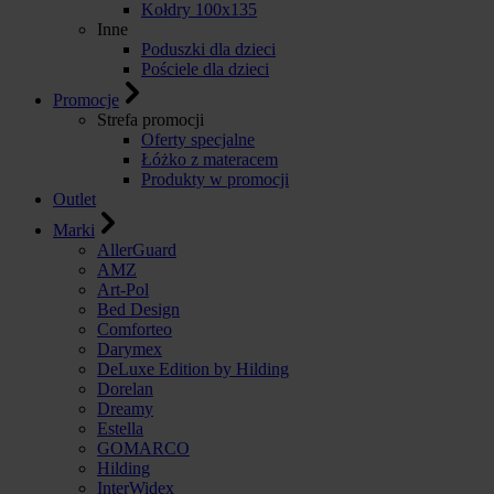
Kołdry 100x135
Inne
Poduszki dla dzieci
Pościele dla dzieci
Promocje
Strefa promocji
Oferty specjalne
Łóżko z materacem
Produkty w promocji
Outlet
Marki
AllerGuard
AMZ
Art-Pol
Bed Design
Comforteo
Darymex
DeLuxe Edition by Hilding
Dorelan
Dreamy
Estella
GOMARCO
Hilding
InterWidex