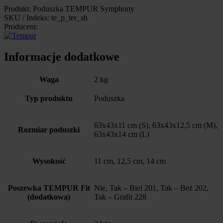
Produkt: Poduszka TEMPUR Symphony
SKU / Indeks: te_p_ter_sh
Producent:
Informacje dodatkowe
Waga
2 kg
Typ produktu
Poduszka
63x43x11 cm (S), 63x43x12,5 cm (M),
Rozmiar poduszki
63x43x14 cm (L)
Wysokość
11 cm, 12,5 cm, 14 cm
Poszewka TEMPUR Fit
Nie, Tak – Biel 201, Tak – Beż 202,
(dodatkowa)
Tak – Grafit 228