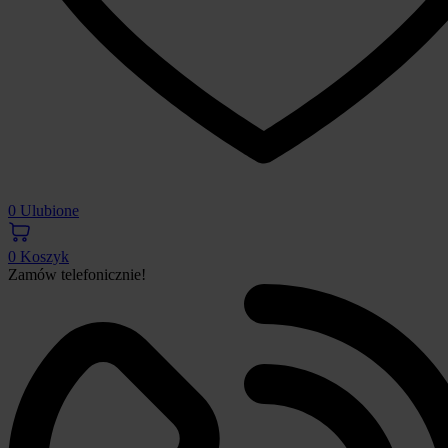
0
Ulubione
0
Koszyk
Zamów telefonicznie!