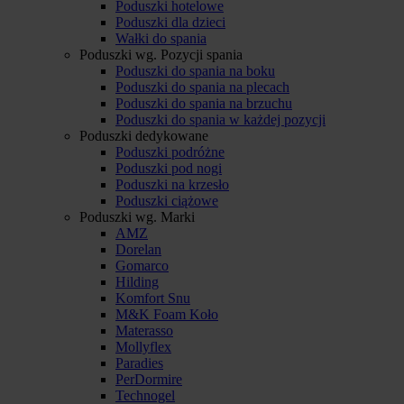
Poduszki hotelowe
Poduszki dla dzieci
Wałki do spania
Poduszki wg. Pozycji spania
Poduszki do spania na boku
Poduszki do spania na plecach
Poduszki do spania na brzuchu
Poduszki do spania w każdej pozycji
Poduszki dedykowane
Poduszki podróżne
Poduszki pod nogi
Poduszki na krzesło
Poduszki ciążowe
Poduszki wg. Marki
AMZ
Dorelan
Gomarco
Hilding
Komfort Snu
M&K Foam Koło
Materasso
Mollyflex
Paradies
PerDormire
Technogel