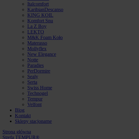
Italcomfort
KaribianDescanso
KING KOIL
Komfort Snu
La Z Boy
LEKTO
M&K Foam Koło
Materasso
Mollyflex
New Elegance
Notte
Paradies
PerDormire
Sealy
Serta
Swiss Home
Technogel
Tempur
Velfont
Blog
Kontakt
Sklepy stacjonarne
Strona główna
Strefa TEMPUR®