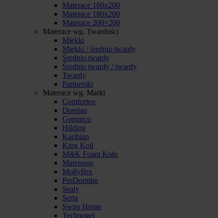
Materace 160x200
Materace 180x200
Materace 200×200
Materace wg. Twardości
Miękki
Miękki / średnio twardy
Średnio twardy
Średnio twardy / twardy
Twardy
Partnerski
Materace wg. Marki
Comforteo
Dorelan
Gomarco
Hilding
Karibian
King Koil
M&K Foam Koło
Materasso
Mollyflex
PerDormire
Sealy
Serta
Swiss Home
Technogel