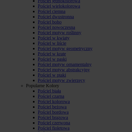
Pościel jednokolorowa
Pościel wielokolorowa
Pościel ciemna
Pościel dwustronna
Pościel boho
Pościel nowoczesna
Pościel motyw roślinny
Pościel w kwiaty
Pościel w liście
Pościel motyw geometryczny
Pościel w kratę
Pościel w paski
Pościel motyw ornamentalny
Pościel motyw abstrakcyjny
Pościel w ptaki
Pościel motyw zwierzęcy
Popularne Kolory
Pościel biała
Pościel czarna
Pościel kolorowa
Pościel beżowa
Pościel bordowa
Pościel brązowa
Pościel czerwona
Pościel fioletowa