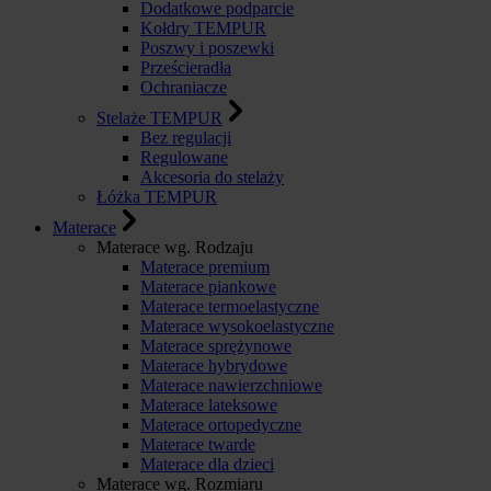
Dodatkowe podparcie
Kołdry TEMPUR
Poszwy i poszewki
Prześcieradła
Ochraniacze
Stelaże TEMPUR
Bez regulacji
Regulowane
Akcesoria do stelaży
Łóżka TEMPUR
Materace
Materace wg. Rodzaju
Materace premium
Materace piankowe
Materace termoelastyczne
Materace wysokoelastyczne
Materace sprężynowe
Materace hybrydowe
Materace nawierzchniowe
Materace lateksowe
Materace ortopedyczne
Materace twarde
Materace dla dzieci
Materace wg. Rozmiaru