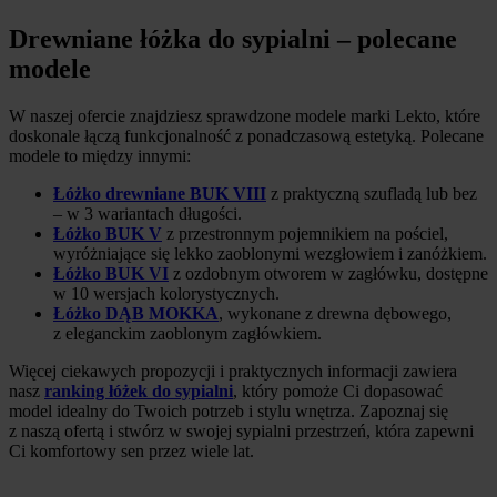
Drewniane łóżka do sypialni – polecane
modele
W naszej ofercie znajdziesz sprawdzone modele marki Lekto, które
doskonale łączą funkcjonalność z ponadczasową estetyką. Polecane
modele to między innymi:
Łóżko drewniane BUK VIII
z praktyczną szufladą lub bez
– w 3 wariantach długości.
Łóżko BUK V
z przestronnym pojemnikiem na pościel,
wyróżniające się lekko zaoblonymi wezgłowiem i zanóżkiem.
Łóżko BUK VI
z ozdobnym otworem w zagłówku, dostępne
w 10 wersjach kolorystycznych.
Łóżko DĄB MOKKA
, wykonane z drewna dębowego,
z eleganckim zaoblonym zagłówkiem.
Więcej ciekawych propozycji i praktycznych informacji zawiera
nasz
ranking łóżek do sypialni
, który pomoże Ci dopasować
model idealny do Twoich potrzeb i stylu wnętrza. Zapoznaj się
z naszą ofertą i stwórz w swojej sypialni przestrzeń, która zapewni
Ci komfortowy sen przez wiele lat.