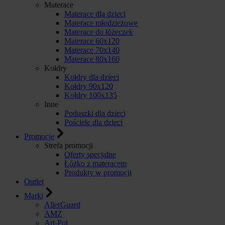
Materace
Materace dla dzieci
Materace młodzieżowe
Materace do łóżeczek
Materace 60x120
Materace 70x140
Materace 80x160
Kołdry
Kołdry dla dzieci
Kołdry 90x120
Kołdry 100x135
Inne
Poduszki dla dzieci
Pościele dla dzieci
Promocje
Strefa promocji
Oferty specjalne
Łóżko z materacem
Produkty w promocji
Outlet
Marki
AllerGuard
AMZ
Art-Pol