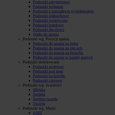
Poduszki antystresowe
Poduszki wełniane
Poduszki z naturalnym wypełnieniem
Poduszki półpuchowe
Poduszki syntetyczne
Poduszki hotelowe
Poduszki dla dzieci
Wałki do spania
Poduszki wg. Pozycji spania
Poduszki do spania na boku
Poduszki do spania na plecach
Poduszki do spania na brzuchu
Poduszki do spania w każdej pozycji
Poduszki dedykowane
Poduszki podróżne
Poduszki pod nogi
Poduszki na krzesło
Poduszki ciążowe
Poduszki wg. twardości
Miękka
Średnia
Średnio twarda
Twarda
Poduszki wg. Marki
AMZ