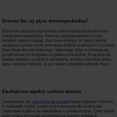
Drewno lite czy płyta drewnopochodna?
Kluczowe znaczenie ma również wybór między litym drewnem
a płytą drewnopochodną. Pierwsza opcja gwarantuje wyższą
trwałość i lepszy wygląd, choć bywa droższa. W naszej ofercie
znajdziesz szeroki wybór drewnianych łóżek zrobionych z wysokiej
klasy litego drewna bukowego i dębowego, które wyróżniają się
ponadczasowym designem i wyjątkową trwałością. Proponowane
modele dostępne są różnych odcieniach, od klasycznej bieli, przez
jasne, kremowe drewno, aż po ciemne, szlachetne odcienie brązu
Ekologiczne aspekty wyboru drewna
Zastanawiasz się,
jakie łóżko do sypialni
będzie najlepsze? Drewno
to doskonały wybór, ponieważ jest przyjazne dla środowiska
i korzystnie wpływa na mikroklimat w pomieszczeniu. Coraz więcej
osób zwraca też uwagę na ekologiczne aspekty produkcji.