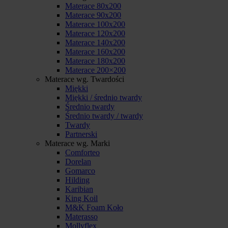
Materace 80x200
Materace 90x200
Materace 100x200
Materace 120x200
Materace 140x200
Materace 160x200
Materace 180x200
Materace 200×200
Materace wg. Twardości
Miękki
Miękki / średnio twardy
Średnio twardy
Średnio twardy / twardy
Twardy
Partnerski
Materace wg. Marki
Comforteo
Dorelan
Gomarco
Hilding
Karibian
King Koil
M&K Foam Koło
Materasso
Mollyflex