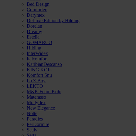
Bed Design
Comforteo
Darymex
DeLuxe Edition by Hilding
Dorelan
Dreamy
Estella
GOMARCO
Hilding
InterWidex
Italcomfort
KaribianDescanso
KING KOIL
Komfort Snu
La Z Boy
LEKTO
M&K Foam Koło
Materasso
Mollyflex
New Elegance
Notte
Paradies
PerDormire
Sealy
Serta