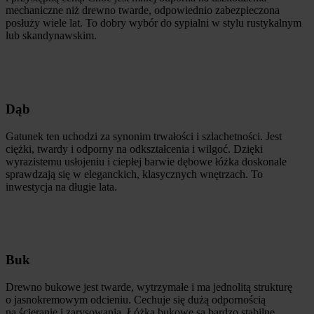
mechaniczne niż drewno twarde, odpowiednio zabezpieczona
posłuży wiele lat. To dobry wybór do sypialni w stylu rustykalnym
lub skandynawskim.
Dąb
Gatunek ten uchodzi za synonim trwałości i szlachetności. Jest
ciężki, twardy i odporny na odkształcenia i wilgoć. Dzięki
wyrazistemu usłojeniu i ciepłej barwie dębowe łóżka doskonale
sprawdzają się w eleganckich, klasycznych wnętrzach. To
inwestycja na długie lata.
Buk
Drewno bukowe jest twarde, wytrzymałe i ma jednolitą strukturę
o jasnokremowym odcieniu. Cechuje się dużą odpornością
na ścieranie i zarysowania. Łóżka bukowe są bardzo stabilne