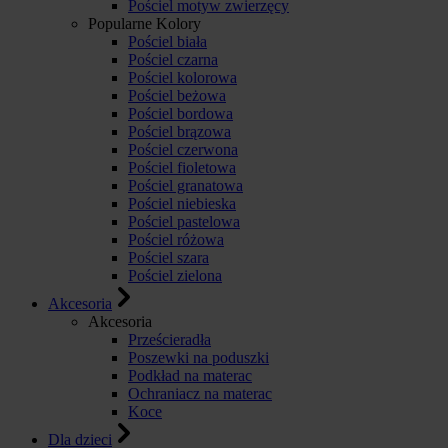
Pościel motyw zwierzęcy
Popularne Kolory
Pościel biała
Pościel czarna
Pościel kolorowa
Pościel beżowa
Pościel bordowa
Pościel brązowa
Pościel czerwona
Pościel fioletowa
Pościel granatowa
Pościel niebieska
Pościel pastelowa
Pościel różowa
Pościel szara
Pościel zielona
Akcesoria
Akcesoria
Prześcieradła
Poszewki na poduszki
Podkład na materac
Ochraniacz na materac
Koce
Dla dzieci