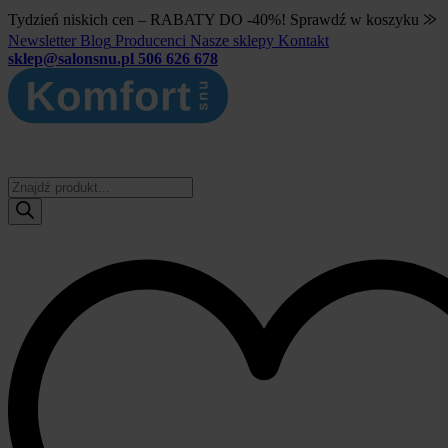
Tydzień niskich cen – RABATY DO -40%! Sprawdź w koszyku ⨠
Newsletter
Blog
Producenci
Nasze sklepy
Kontakt
sklep@salonsnu.pl
506 626 678
Wyszukiwarka
produktów