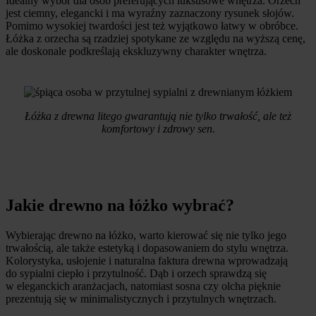
Idealny wybór dla osób preferujących luksusowe wnętrza. Orzech
jest ciemny, elegancki i ma wyraźny zaznaczony rysunek słojów.
Pomimo wysokiej twardości jest też wyjątkowo łatwy w obróbce.
Łóżka z orzecha są rzadziej spotykane ze względu na wyższą cenę,
ale doskonale podkreślają ekskluzywny charakter wnętrza.
Łóżka z drewna litego gwarantują nie tylko trwałość, ale też
komfortowy i zdrowy sen.
Jakie drewno na łóżko wybrać?
Wybierając drewno na łóżko, warto kierować się nie tylko jego
trwałością, ale także estetyką i dopasowaniem do stylu wnętrza.
Kolorystyka, usłojenie i naturalna faktura drewna wprowadzają
do sypialni ciepło i przytulność. Dąb i orzech sprawdzą się
w eleganckich aranżacjach, natomiast sosna czy olcha pięknie
prezentują się w minimalistycznych i przytulnych wnętrzach.