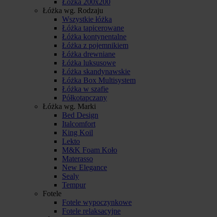
Łóżka 200x200
Łóżka wg. Rodzaju
Wszystkie łóżka
Łóżka tapicerowane
Łóżka kontynentalne
Łóżka z pojemnikiem
Łóżka drewniane
Łóżka luksusowe
Łóżka skandynawskie
Łóżka Box Multisystem
Łóżka w szafie
Półkotapczany
Łóżka wg. Marki
Bed Design
Italcomfort
King Koil
Lekto
M&K Foam Koło
Materasso
New Elegance
Sealy
Tempur
Fotele
Fotele wypoczynkowe
Fotele relaksacyjne