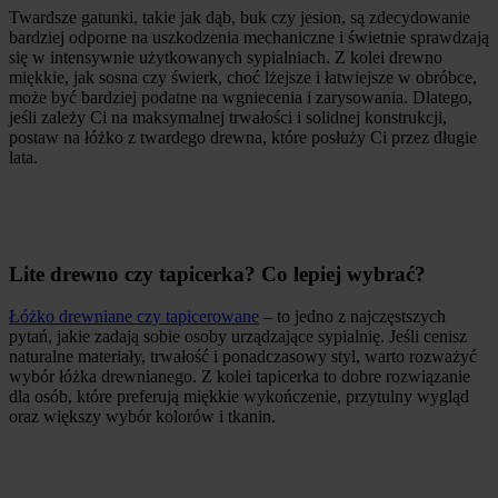
Twardsze gatunki, takie jak dąb, buk czy jesion, są zdecydowanie
bardziej odporne na uszkodzenia mechaniczne i świetnie sprawdzają
się w intensywnie użytkowanych sypialniach. Z kolei drewno
miękkie, jak sosna czy świerk, choć lżejsze i łatwiejsze w obróbce,
może być bardziej podatne na wgniecenia i zarysowania. Dlatego,
jeśli zależy Ci na maksymalnej trwałości i solidnej konstrukcji,
postaw na łóżko z twardego drewna, które posłuży Ci przez długie
lata.
Lite drewno czy tapicerka? Co lepiej wybrać?
Łóżko drewniane czy tapicerowane
– to jedno z najczęstszych
pytań, jakie zadają sobie osoby urządzające sypialnię. Jeśli cenisz
naturalne materiały, trwałość i ponadczasowy styl, warto rozważyć
wybór łóżka drewnianego. Z kolei tapicerka to dobre rozwiązanie
dla osób, które preferują miękkie wykończenie, przytulny wygląd
oraz większy wybór kolorów i tkanin.