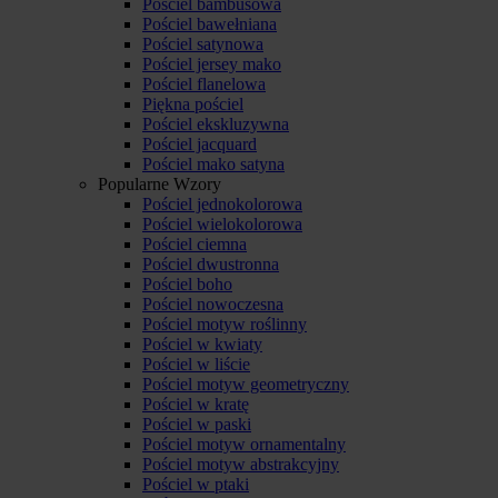
Pościel bambusowa
Pościel bawełniana
Pościel satynowa
Pościel jersey mako
Pościel flanelowa
Piękna pościel
Pościel ekskluzywna
Pościel jacquard
Pościel mako satyna
Popularne Wzory
Pościel jednokolorowa
Pościel wielokolorowa
Pościel ciemna
Pościel dwustronna
Pościel boho
Pościel nowoczesna
Pościel motyw roślinny
Pościel w kwiaty
Pościel w liście
Pościel motyw geometryczny
Pościel w kratę
Pościel w paski
Pościel motyw ornamentalny
Pościel motyw abstrakcyjny
Pościel w ptaki