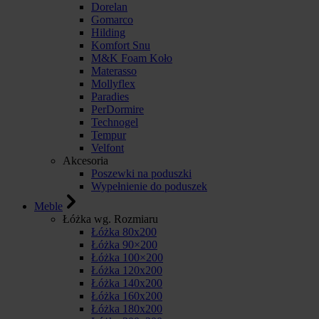
Dorelan
Gomarco
Hilding
Komfort Snu
M&K Foam Koło
Materasso
Mollyflex
Paradies
PerDormire
Technogel
Tempur
Velfont
Akcesoria
Poszewki na poduszki
Wypełnienie do poduszek
Meble
Łóżka wg. Rozmiaru
Łóżka 80x200
Łóżka 90×200
Łóżka 100×200
Łóżka 120x200
Łóżka 140x200
Łóżka 160x200
Łóżka 180x200