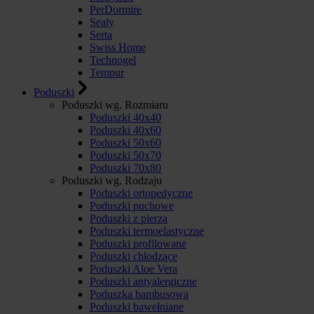
PerDormire
Sealy
Serta
Swiss Home
Technogel
Tempur
Poduszki
Poduszki wg. Rozmiaru
Poduszki 40x40
Poduszki 40x60
Poduszki 50x60
Poduszki 50x70
Poduszki 70x80
Poduszki wg. Rodzaju
Poduszki ortopedyczne
Poduszki puchowe
Poduszki z pierza
Poduszki termoelastyczne
Poduszki profilowane
Poduszki chłodzące
Poduszki Aloe Vera
Poduszki antyalergiczne
Poduszka bambusowa
Poduszki bawełniane