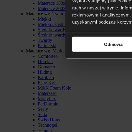
Wykorzystujemy pliki cookie 
Materace 180x200
ruch w naszej witrynie. Inf
Materace 200×200
Materace wg. Twardości
reklamowym i analitycznym. 
Miękki
uzyskanymi podczas korzysta
Miękki / średnio twardy
Średnio twardy
Średnio twardy / twardy
Twardy
Odmowa
Partnerski
Materace wg. Marki
Comforteo
Dorelan
Gomarco
Hilding
Karibian
King Koil
M&K Foam Koło
Materasso
Mollyflex
PerDormire
Sealy
Serta
Swiss Home
Technogel
Tempur