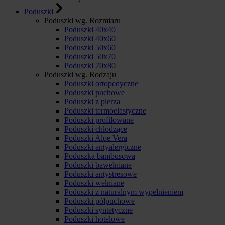
Poduszki
Poduszki wg. Rozmiaru
Poduszki 40x40
Poduszki 40x60
Poduszki 50x60
Poduszki 50x70
Poduszki 70x80
Poduszki wg. Rodzaju
Poduszki ortopedyczne
Poduszki puchowe
Poduszki z pierza
Poduszki termoelastyczne
Poduszki profilowane
Poduszki chłodzące
Poduszki Aloe Vera
Poduszki antyalergiczne
Poduszka bambusowa
Poduszki bawełniane
Poduszki antystresowe
Poduszki wełniane
Poduszki z naturalnym wypełnieniem
Poduszki półpuchowe
Poduszki syntetyczne
Poduszki hotelowe