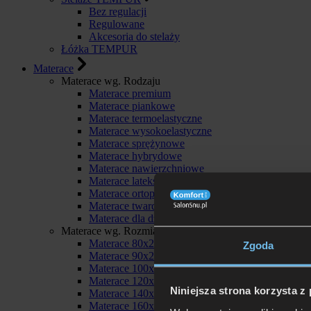
Bez regulacji
Regulowane
Akcesoria do stelaży
Łóżka TEMPUR
Materace
Materace wg. Rodzaju
Materace premium
Materace piankowe
Materace termoelastyczne
Materace wysokoelastyczne
Materace sprężynowe
Materace hybrydowe
Materace nawierzchniowe
Materace lateksowe
Materace ortopedyczne
Materace twarde
Materace dla dzieci
Materace wg. Rozmiaru
Materace 80x200
Zgoda
Materace 90x200
Materace 100x200
Materace 120x200
Niniejsza strona korzysta z
Materace 140x200
Materace 160x200