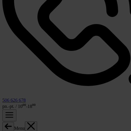
506 626 678
pn.-pt. / 10⁰⁰-18⁰⁰
Menu