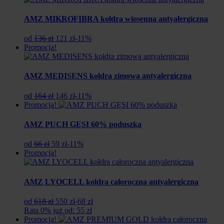
202
180
zł.
zł.
AMZ MIKROFIBRA kołdra wiosenna antyalergiczna
Pierwotna
Aktualna
od
136 zł
121 zł
-11%
cena
cena
Promocja!
wynosiła:
wynosi:
136
121
zł.
zł.
AMZ MEDISENS kołdra zimowa antyalergiczna
Pierwotna
Aktualna
od
164 zł
146 zł
-11%
cena
cena
Promocja!
wynosiła:
wynosi:
164
146
AMZ PUCH GĘSI 60% poduszka
zł.
zł.
Pierwotna
Aktualna
od
66 zł
59 zł
-11%
cena
cena
Promocja!
wynosiła:
wynosi:
66
59
zł.
zł.
AMZ LYOCELL kołdra całoroczna antyalergiczna
Pierwotna
Aktualna
od
618 zł
550 zł
-68 zł
cena
cena
Rata 0% już od: 55 zł
wynosiła:
wynosi:
Promocja!