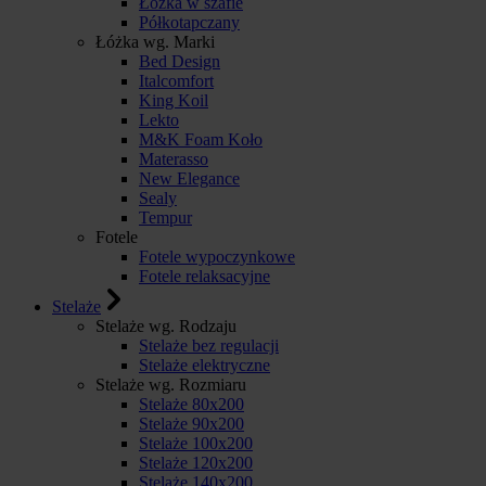
Łóżka w szafie
Półkotapczany
Łóżka wg. Marki
Bed Design
Italcomfort
King Koil
Lekto
M&K Foam Koło
Materasso
New Elegance
Sealy
Tempur
Fotele
Fotele wypoczynkowe
Fotele relaksacyjne
Stelaże
Stelaże wg. Rodzaju
Stelaże bez regulacji
Stelaże elektryczne
Stelaże wg. Rozmiaru
Stelaże 80x200
Stelaże 90x200
Stelaże 100x200
Stelaże 120x200
Stelaże 140x200