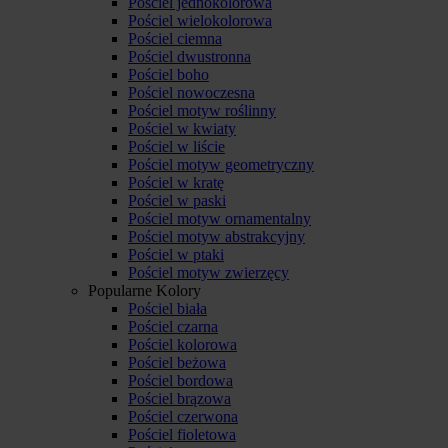
Pościel jednokolorowa
Pościel wielokolorowa
Pościel ciemna
Pościel dwustronna
Pościel boho
Pościel nowoczesna
Pościel motyw roślinny
Pościel w kwiaty
Pościel w liście
Pościel motyw geometryczny
Pościel w kratę
Pościel w paski
Pościel motyw ornamentalny
Pościel motyw abstrakcyjny
Pościel w ptaki
Pościel motyw zwierzęcy
Popularne Kolory
Pościel biała
Pościel czarna
Pościel kolorowa
Pościel beżowa
Pościel bordowa
Pościel brązowa
Pościel czerwona
Pościel fioletowa