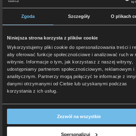
Zgoda
Szczegóły
O plikach c
Niniejsza strona korzysta z plików cookie
Wykorzystujemy pliki cookie do spersonalizowania treści i r
aby oferować funkcje społecznościowe i analizować ruch w 
witrynie. Informacje o tym, jak korzystasz z naszej witryny,
udostępniamy partnerom społecznościowym, reklamowym i
analitycznym. Partnerzy mogą połączyć te informacje z inn
danymi otrzymanymi od Ciebie lub uzyskanymi podczas
506 626 678
- Zamów telefonicznie
korzystania z ich usług.
Zadzwoń i dowiedz się, jak dostać rabat!
Zezwól na wszystkie
Spersonalizuj