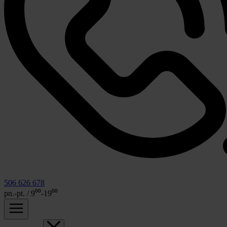
506 626 678
pn.-pt. / 9⁰⁰-19⁰⁰