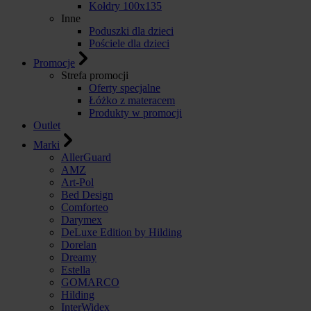
Kołdry 100x135
Inne
Poduszki dla dzieci
Pościele dla dzieci
Promocje
Strefa promocji
Oferty specjalne
Łóżko z materacem
Produkty w promocji
Outlet
Marki
AllerGuard
AMZ
Art-Pol
Bed Design
Comforteo
Darymex
DeLuxe Edition by Hilding
Dorelan
Dreamy
Estella
GOMARCO
Hilding
InterWidex