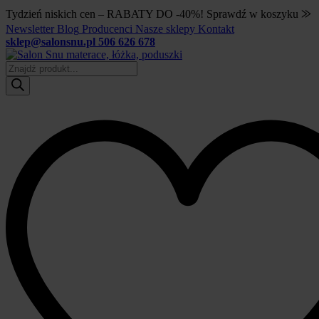
Tydzień niskich cen – RABATY DO -40%! Sprawdź w koszyku ⨠
Newsletter
Blog
Producenci
Nasze sklepy
Kontakt
sklep@salonsnu.pl
506 626 678
Wyszukiwarka
produktów