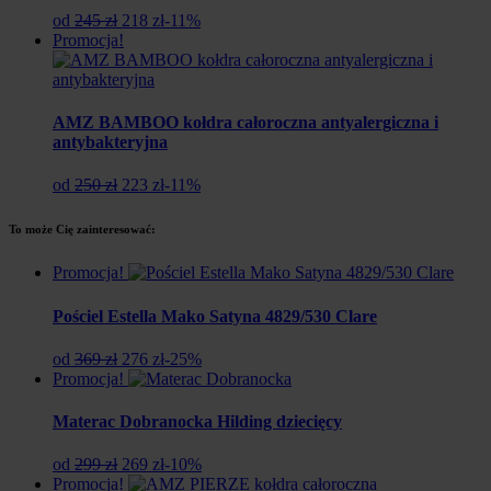
Pierwotna
Aktualna
od
245 zł
218 zł
-11%
cena
cena
Promocja!
wynosiła:
wynosi:
245
218
zł.
zł.
AMZ BAMBOO kołdra całoroczna antyalergiczna i
antybakteryjna
Pierwotna
Aktualna
od
250 zł
223 zł
-11%
cena
cena
wynosiła:
wynosi:
To może Cię zainteresować:
250
223
zł.
zł.
Promocja!
Pościel Estella Mako Satyna 4829/530 Clare
Pierwotna
Aktualna
od
369 zł
276 zł
-25%
cena
cena
Promocja!
wynosiła:
wynosi:
369
276
Materac Dobranocka Hilding dziecięcy
zł.
zł.
Pierwotna
Aktualna
od
299 zł
269 zł
-10%
cena
cena
Promocja!