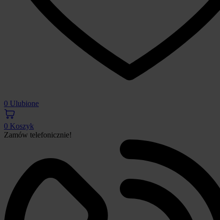
0
Ulubione
0
Koszyk
Zamów telefonicznie!