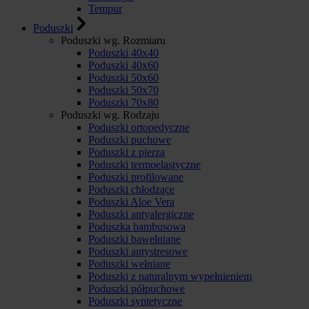
Tempur
Poduszki
Poduszki wg. Rozmiaru
Poduszki 40x40
Poduszki 40x60
Poduszki 50x60
Poduszki 50x70
Poduszki 70x80
Poduszki wg. Rodzaju
Poduszki ortopedyczne
Poduszki puchowe
Poduszki z pierza
Poduszki termoelastyczne
Poduszki profilowane
Poduszki chłodzące
Poduszki Aloe Vera
Poduszki antyalergiczne
Poduszka bambusowa
Poduszki bawełniane
Poduszki antystresowe
Poduszki wełniane
Poduszki z naturalnym wypełnieniem
Poduszki półpuchowe
Poduszki syntetyczne