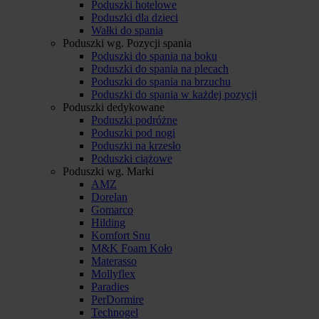
Poduszki hotelowe
Poduszki dla dzieci
Wałki do spania
Poduszki wg. Pozycji spania
Poduszki do spania na boku
Poduszki do spania na plecach
Poduszki do spania na brzuchu
Poduszki do spania w każdej pozycji
Poduszki dedykowane
Poduszki podróżne
Poduszki pod nogi
Poduszki na krzesło
Poduszki ciążowe
Poduszki wg. Marki
AMZ
Dorelan
Gomarco
Hilding
Komfort Snu
M&K Foam Koło
Materasso
Mollyflex
Paradies
PerDormire
Technogel