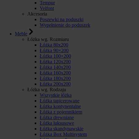
Tempur
Velfont
Akcesoria
Poszewki na poduszki
Wypełnienie do poduszek
Meble
Łóżka wg. Rozmiaru
Łóżka 80x200
Łóżka 90×200
Łóżka 100×200
Łóżka 120x200
Łóżka 140x200
Łóżka 160x200
Łóżka 180x200
Łóżka 200x200
Łóżka wg. Rodzaju
Wszystkie łóżka
Łóżka tapicerowane
Łóżka kontynentalne
Łóżka z pojemnikiem
Łóżka drewniane
Łóżka luksusowe
Łóżka skandynawskie
Łóżka Box Multisystem