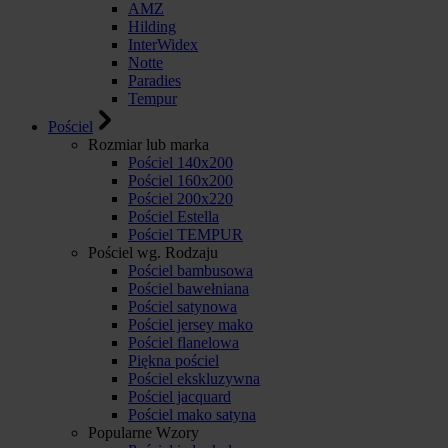
AMZ
Hilding
InterWidex
Notte
Paradies
Tempur
Pościel
Rozmiar lub marka
Pościel 140x200
Pościel 160x200
Pościel 200x220
Pościel Estella
Pościel TEMPUR
Pościel wg. Rodzaju
Pościel bambusowa
Pościel bawełniana
Pościel satynowa
Pościel jersey mako
Pościel flanelowa
Piękna pościel
Pościel ekskluzywna
Pościel jacquard
Pościel mako satyna
Popularne Wzory