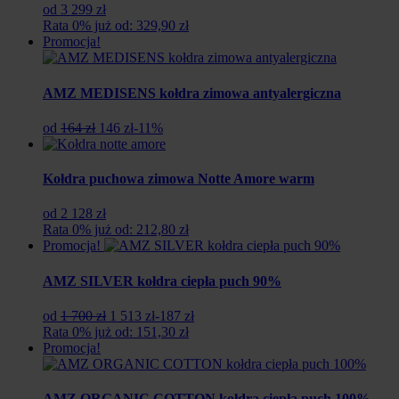
od 3 299 zł
Rata 0% już od: 329,90 zł
Promocja!
AMZ MEDISENS kołdra zimowa antyalergiczna
Pierwotna
Aktualna
od
164 zł
146 zł
-11%
cena
cena
wynosiła:
wynosi:
164
146
Kołdra puchowa zimowa Notte Amore warm
zł.
zł.
od 2 128 zł
Rata 0% już od: 212,80 zł
Promocja!
AMZ SILVER kołdra ciepła puch 90%
Pierwotna
Aktualna
od
1 700 zł
1 513 zł
-187 zł
cena
cena
Rata 0% już od: 151,30 zł
wynosiła:
wynosi:
Promocja!
1
1
700
513
zł.
zł.
AMZ ORGANIC COTTON kołdra ciepła puch 100%