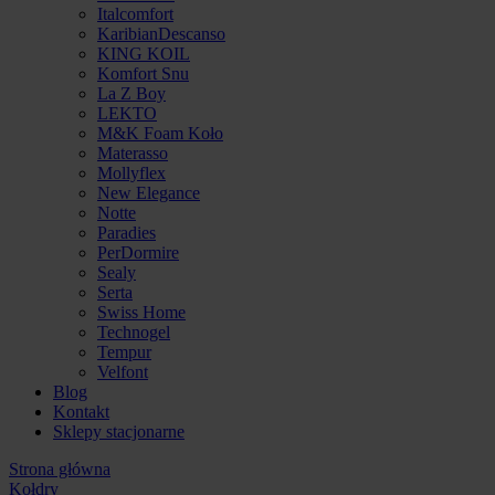
Italcomfort
KaribianDescanso
KING KOIL
Komfort Snu
La Z Boy
LEKTO
M&K Foam Koło
Materasso
Mollyflex
New Elegance
Notte
Paradies
PerDormire
Sealy
Serta
Swiss Home
Technogel
Tempur
Velfont
Blog
Kontakt
Sklepy stacjonarne
Strona główna
Kołdry