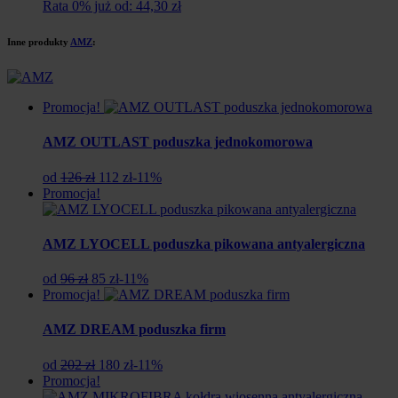
cena
cena
Rata 0% już od: 44,30 zł
wynosiła:
wynosi:
498
443
Inne produkty
AMZ
:
zł.
zł.
Promocja!
AMZ OUTLAST poduszka jednokomorowa
Pierwotna
Aktualna
od
126 zł
112 zł
-11%
cena
cena
Promocja!
wynosiła:
wynosi:
126
112
zł.
zł.
AMZ LYOCELL poduszka pikowana antyalergiczna
Pierwotna
Aktualna
od
96 zł
85 zł
-11%
cena
cena
Promocja!
wynosiła:
wynosi:
96
85
AMZ DREAM poduszka firm
zł.
zł.
Pierwotna
Aktualna
od
202 zł
180 zł
-11%
cena
cena
Promocja!
wynosiła:
wynosi: