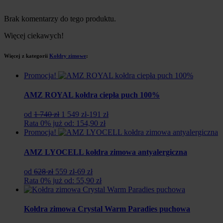
Brak komentarzy do tego produktu.
Więcej ciekawych!
Więcej z kategorii
Kołdry zimowe
:
Promocja!
AMZ ROYAL kołdra ciepła puch 100%
Pierwotna
Aktualna
od
1 740 zł
1 549 zł
-191 zł
cena
cena
Rata 0% już od: 154,90 zł
wynosiła:
wynosi:
Promocja!
1
1
740
549
AMZ LYOCELL kołdra zimowa antyalergiczna
zł.
zł.
Pierwotna
Aktualna
od
628 zł
559 zł
-69 zł
cena
cena
Rata 0% już od: 55,90 zł
wynosiła:
wynosi:
628
559
zł.
zł.
Kołdra zimowa Crystal Warm Paradies puchowa