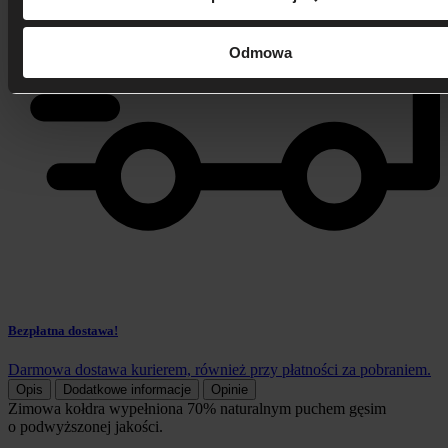
Odmowa
Bezpłatna dostawa!
Darmowa dostawa kurierem, również przy płatności za pobraniem.
Opis
Dodatkowe informacje
Opinie
Zimowa kołdra wypełniona 70% naturalnym puchem gęsim
o podwyższonej jakości.