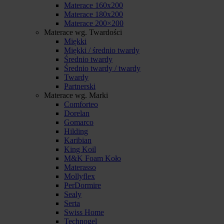
Materace 160x200
Materace 180x200
Materace 200×200
Materace wg. Twardości
Miękki
Miękki / średnio twardy
Średnio twardy
Średnio twardy / twardy
Twardy
Partnerski
Materace wg. Marki
Comforteo
Dorelan
Gomarco
Hilding
Karibian
King Koil
M&K Foam Koło
Materasso
Mollyflex
PerDormire
Sealy
Serta
Swiss Home
Technogel