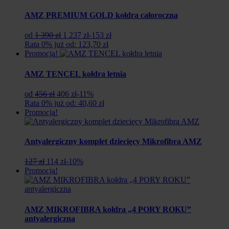
618
550
zł.
zł.
AMZ PREMIUM GOLD kołdra całoroczna
Pierwotna
Aktualna
od
1 390 zł
1 237 zł
-153 zł
cena
cena
Rata 0% już od: 123,70 zł
wynosiła:
wynosi:
Promocja!
1
1
390
237
AMZ TENCEL kołdra letnia
zł.
zł.
Pierwotna
Aktualna
od
456 zł
406 zł
-11%
cena
cena
Rata 0% już od: 40,60 zł
wynosiła:
wynosi:
Promocja!
456
406
zł.
zł.
Antyalergiczny komplet dziecięcy Mikrofibra AMZ
Pierwotna
Aktualna
127 zł
114 zł
-10%
cena
cena
Promocja!
wynosiła:
wynosi:
127
114
zł.
zł.
AMZ MIKROFIBRA kołdra „4 PORY ROKU”
antyalergiczna