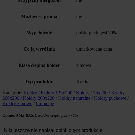
Przyjazny alergikom
nie
Możliwość prania
nie
Wypełnienie
polski puch gęsi 70%
Co ją wyróżnia
umiarkowana cena
Klasa cieplna kołder
zimowa
Typ produktu
Kołdra
Kategorie:
Kołdry
/
Kołdry 135x200
/
Kołdry 155x200
/
Kołdry
200x200
/
Kołdry 200x220
/
Kołdry naturalne
/
Kołdry puchowe
/
Kołdry zimowe
/
Promocje
Opinie:
AMZ BASIC kołdra ciepła puch 70%
Nikt jeszcze nie napisał opinii o tym produkcie.