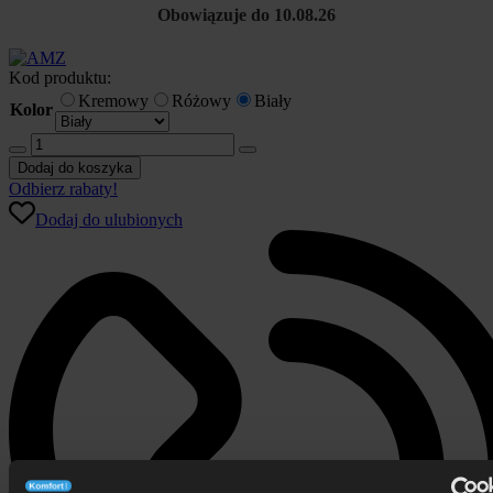
Obowiązuje do 10.08.26
Kod produktu:
Kremowy
Różowy
Biały
Kolor
ilość
AMZ
Dodaj do koszyka
BASIC
Odbierz rabaty!
kołdra
Dodaj do ulubionych
ciepła
puch
70%