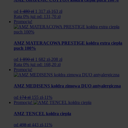
Pierwotna
Aktualna
od
1 480 zł
1 317 zł
-163 zł
cena
cena
Rata 0% już od: 131,70 zł
wynosiła:
wynosi:
Promocja!
1
1
480
317
zł.
zł.
AMZ MATERACOWA PRESTIGE kołdra extra ciepła
puch 100%
Pierwotna
Aktualna
od
1 890 zł
1 682 zł
-208 zł
cena
cena
Rata 0% już od: 168,20 zł
wynosiła:
wynosi:
Promocja!
1
1
890
682
zł.
zł.
AMZ MEDISENS kołdra zimowa DUO antyalergiczna
Pierwotna
Aktualna
od
174 zł
155 zł
-11%
cena
cena
Promocja!
wynosiła:
wynosi:
174
155
AMZ TENCEL kołdra ciepła
zł.
zł.
Pierwotna
Aktualna
od
498 zł
443 zł
-11%