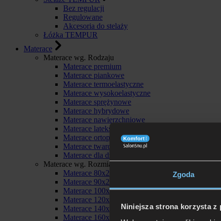
Bez regulacji
Regulowane
Akcesoria do stelaży
Łóżka TEMPUR
Materace
Materace wg. Rodzaju
Materace premium
Materace piankowe
Materace termoelastyczne
Materace wysokoelastyczne
Materace sprężynowe
Materace hybrydowe
Materace nawierzchniowe
Materace lateksowe
Materace ortopedyczne
Materace twarde
Materace dla dzieci
Materace wg. Rozmiaru
Materace 80x200
Zgoda
Materace 90x200
Materace 100x200
Materace 120x200
Niniejsza strona korzysta z
Materace 140x200
Materace 160x200