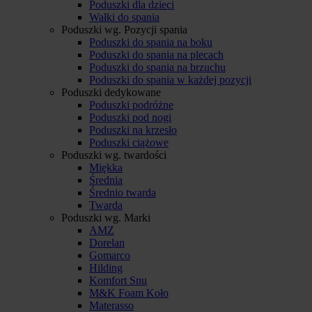
Poduszki dla dzieci
Wałki do spania
Poduszki wg. Pozycji spania
Poduszki do spania na boku
Poduszki do spania na plecach
Poduszki do spania na brzuchu
Poduszki do spania w każdej pozycji
Poduszki dedykowane
Poduszki podróżne
Poduszki pod nogi
Poduszki na krzesło
Poduszki ciążowe
Poduszki wg. twardości
Miękka
Średnia
Średnio twarda
Twarda
Poduszki wg. Marki
AMZ
Dorelan
Gomarco
Hilding
Komfort Snu
M&K Foam Koło
Materasso