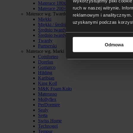
Wykorzystujemy pliki cookie 
Materace 180x200
ruch w naszej witrynie. Inf
Materace 200×200
Materace wg. Twardości
reklamowym i analitycznym. 
Miękki
uzyskanymi podczas korzysta
Miękki / średnio twardy
Średnio twardy
Średnio twardy / twardy
Twardy
Odmowa
Partnerski
Materace wg. Marki
Comforteo
Dorelan
Gomarco
Hilding
Karibian
King Koil
M&K Foam Koło
Materasso
Mollyflex
PerDormire
Sealy
Serta
Swiss Home
Technogel
Tempur