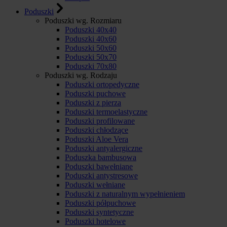
Poduszki
Poduszki wg. Rozmiaru
Poduszki 40x40
Poduszki 40x60
Poduszki 50x60
Poduszki 50x70
Poduszki 70x80
Poduszki wg. Rodzaju
Poduszki ortopedyczne
Poduszki puchowe
Poduszki z pierza
Poduszki termoelastyczne
Poduszki profilowane
Poduszki chłodzące
Poduszki Aloe Vera
Poduszki antyalergiczne
Poduszka bambusowa
Poduszki bawełniane
Poduszki antystresowe
Poduszki wełniane
Poduszki z naturalnym wypełnieniem
Poduszki półpuchowe
Poduszki syntetyczne
Poduszki hotelowe