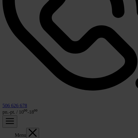
506 626 678
pn.-pt. / 10⁰⁰-18⁰⁰
Menu