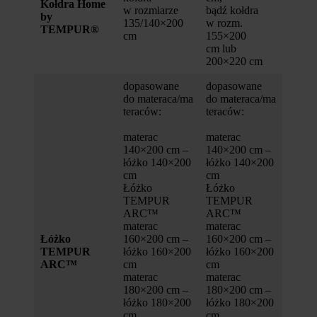
Kołdra Home
w rozmiarze
bądź kołdra
by
135/140×200
w rozm.
TEMPUR®
cm
155×200
cm lub
200×220 cm
dopasowane
dopasowane
do materaca/ma
do materaca/ma
teraców:
teraców:
materac
materac
140×200 cm –
140×200 cm –
łóżko 140×200
łóżko 140×200
cm
cm
Łóżko
Łóżko
TEMPUR
TEMPUR
ARC™
ARC™
materac
materac
Łóżko
160×200 cm –
160×200 cm –
TEMPUR
łóżko 160×200
łóżko 160×200
ARC™
cm
cm
materac
materac
180×200 cm –
180×200 cm –
łóżko 180×200
łóżko 180×200
cm
cm