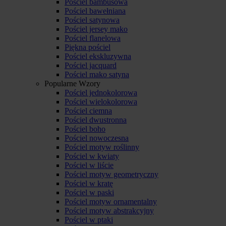
Pościel bambusowa
Pościel bawełniana
Pościel satynowa
Pościel jersey mako
Pościel flanelowa
Piękna pościel
Pościel ekskluzywna
Pościel jacquard
Pościel mako satyna
Popularne Wzory
Pościel jednokolorowa
Pościel wielokolorowa
Pościel ciemna
Pościel dwustronna
Pościel boho
Pościel nowoczesna
Pościel motyw roślinny
Pościel w kwiaty
Pościel w liście
Pościel motyw geometryczny
Pościel w kratę
Pościel w paski
Pościel motyw ornamentalny
Pościel motyw abstrakcyjny
Pościel w ptaki