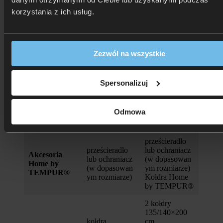
korzystania z ich usług.
Materac
Materac
rozm. 140,
Kategoria
rozm. 80 lub
160, 180 x200
90×200 cm
cm
Zezwól na wszystkie
1 poduszka
2 poduszki
Poduszki
objęta
objęte
promocją
promocją
Spersonalizuj
1 stelaż
stelaż 140×200,
w dopasowany
bądź 2 stelaże
Stelaże
Odmowa
m
80 lub 90×200
rozmiarze
cm
prześcieradło
prześcieradło
lub ochraniacz
Akcesoria
lub ochraniacz
(w dopasowan
Home by
(w dopasowan
ym rozmiarze)
TEMPUR®
ym rozmiarze)
Kołdra Home
by TEMPUR®
2 kołdry
135/140×200
kołdra
cm,