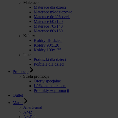
Materace
Materace dla dzieci
Materace młodzieżowe
Materace do łóżeczek
Materace 60x120
Materace 70x140
Materace 80x160
Kołdry
Kołdry dla dzieci
Kołdry 90x120
Kołdry 100x135
Inne
Poduszki dla dzieci
Pościele dla dzieci
Promocje
Strefa promocji
Oferty specjalne
Łóżko z materacem
Produkty w promocji
Outlet
Marki
AllerGuard
AMZ
Art-Pol