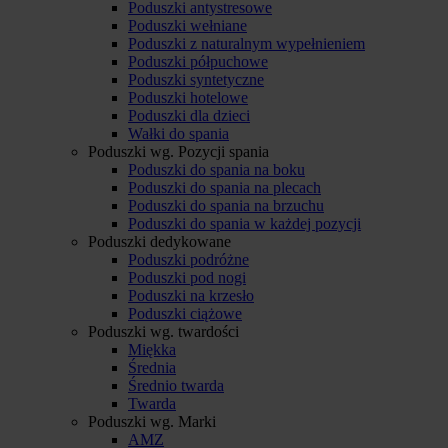
Poduszki antystresowe
Poduszki wełniane
Poduszki z naturalnym wypełnieniem
Poduszki półpuchowe
Poduszki syntetyczne
Poduszki hotelowe
Poduszki dla dzieci
Wałki do spania
Poduszki wg. Pozycji spania
Poduszki do spania na boku
Poduszki do spania na plecach
Poduszki do spania na brzuchu
Poduszki do spania w każdej pozycji
Poduszki dedykowane
Poduszki podróżne
Poduszki pod nogi
Poduszki na krzesło
Poduszki ciążowe
Poduszki wg. twardości
Miękka
Średnia
Średnio twarda
Twarda
Poduszki wg. Marki
AMZ