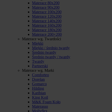
Materace 80x200
Materace 90x200
Materace 100x200
Materace 120x200
Materace 140x200
Materace 160x200
Materace 180x200
Materace 200×200
Materace wg. Twardości
Miękki
Miękki / średnio twardy
Średnio twardy
Średnio twardy / twardy
Twardy
Partnerski
Materace wg. Marki
Comforteo
Dorelan
Gomarco
Hilding
Karibian
King Koil
M&K Foam Koło
Materasso
Mollyflex