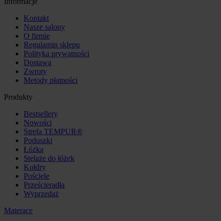
Informacje
Kontakt
Nasze salony
O firmie
Regulamin sklepu
Polityka prywatności
Dostawa
Zwroty
Metody płatności
Produkty
Bestsellery
Nowości
Strefa TEMPUR®
Poduszki
Łóżka
Stelaże do łóżek
Kołdry
Pościele
Prześcieradła
Wyprzedaż
Materace