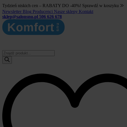
Tydzień niskich cen – RABATY DO -40%! Sprawdź w koszyku ⨠
Newsletter
Blog
Producenci
Nasze sklepy
Kontakt
sklep@salonsnu.pl
506 626 678
Wyszukiwarka
produktów