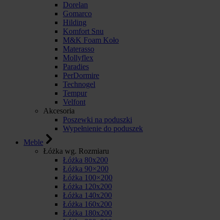
Dorelan
Gomarco
Hilding
Komfort Snu
M&K Foam Koło
Materasso
Mollyflex
Paradies
PerDormire
Technogel
Tempur
Velfont
Akcesoria
Poszewki na poduszki
Wypełnienie do poduszek
Meble
Łóżka wg. Rozmiaru
Łóżka 80x200
Łóżka 90×200
Łóżka 100×200
Łóżka 120x200
Łóżka 140x200
Łóżka 160x200
Łóżka 180x200