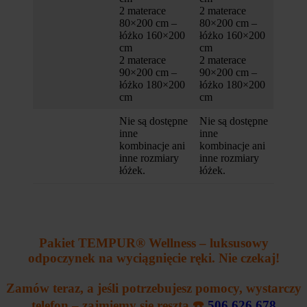
2 materace
2 materace
80×200 cm –
80×200 cm –
łóżko 160×200
łóżko 160×200
cm
cm
2 materace
2 materace
90×200 cm –
90×200 cm –
łóżko 180×200
łóżko 180×200
cm
cm
Nie są dostępne
Nie są dostępne
inne
inne
kombinacje ani
kombinacje ani
inne rozmiary
inne rozmiary
łóżek.
łóżek.
Pakiet TEMPUR® Wellness – luksusowy
odpoczynek na wyciągnięcie ręki. Nie czekaj!
Zamów teraz, a jeśli potrzebujesz pomocy, wystarczy
telefon – zajmiemy się resztą.☎️
506 626 678