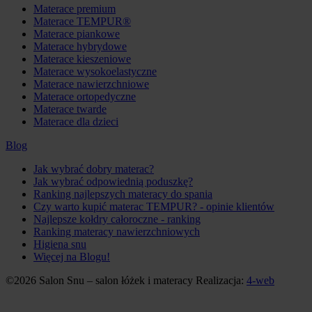
Materace premium
Materace TEMPUR®
Materace piankowe
Materace hybrydowe
Materace kieszeniowe
Materace wysokoelastyczne
Materace nawierzchniowe
Materace ortopedyczne
Materace twarde
Materace dla dzieci
Blog
Jak wybrać dobry materac?
Jak wybrać odpowiednią poduszkę?
Ranking najlepszych materacy do spania
Czy warto kupić materac TEMPUR? - opinie klientów
Najlepsze kołdry całoroczne - ranking
Ranking materacy nawierzchniowych
Higiena snu
Więcej na Blogu!
©2026 Salon Snu – salon łóżek i materacy
Realizacja:
4-web