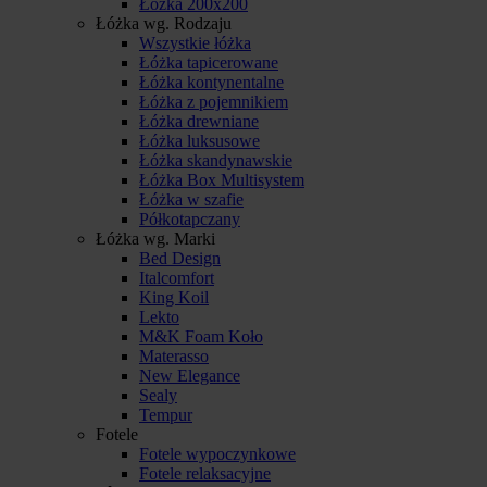
Łóżka 200x200
Łóżka wg. Rodzaju
Wszystkie łóżka
Łóżka tapicerowane
Łóżka kontynentalne
Łóżka z pojemnikiem
Łóżka drewniane
Łóżka luksusowe
Łóżka skandynawskie
Łóżka Box Multisystem
Łóżka w szafie
Półkotapczany
Łóżka wg. Marki
Bed Design
Italcomfort
King Koil
Lekto
M&K Foam Koło
Materasso
New Elegance
Sealy
Tempur
Fotele
Fotele wypoczynkowe
Fotele relaksacyjne