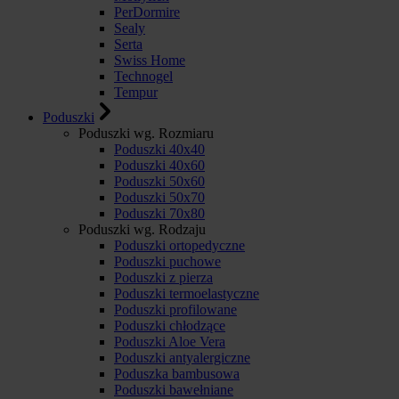
PerDormire
Sealy
Serta
Swiss Home
Technogel
Tempur
Poduszki
Poduszki wg. Rozmiaru
Poduszki 40x40
Poduszki 40x60
Poduszki 50x60
Poduszki 50x70
Poduszki 70x80
Poduszki wg. Rodzaju
Poduszki ortopedyczne
Poduszki puchowe
Poduszki z pierza
Poduszki termoelastyczne
Poduszki profilowane
Poduszki chłodzące
Poduszki Aloe Vera
Poduszki antyalergiczne
Poduszka bambusowa
Poduszki bawełniane