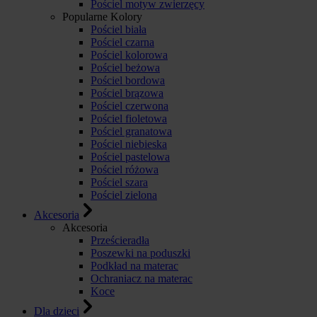
Pościel motyw zwierzęcy
Popularne Kolory
Pościel biała
Pościel czarna
Pościel kolorowa
Pościel beżowa
Pościel bordowa
Pościel brązowa
Pościel czerwona
Pościel fioletowa
Pościel granatowa
Pościel niebieska
Pościel pastelowa
Pościel różowa
Pościel szara
Pościel zielona
Akcesoria
Akcesoria
Prześcieradła
Poszewki na poduszki
Podkład na materac
Ochraniacz na materac
Koce
Dla dzieci