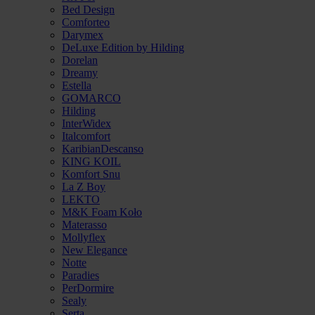
Bed Design
Comforteo
Darymex
DeLuxe Edition by Hilding
Dorelan
Dreamy
Estella
GOMARCO
Hilding
InterWidex
Italcomfort
KaribianDescanso
KING KOIL
Komfort Snu
La Z Boy
LEKTO
M&K Foam Koło
Materasso
Mollyflex
New Elegance
Notte
Paradies
PerDormire
Sealy
Serta