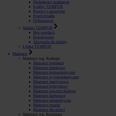
Dodatkowe podparcie
Kołdry TEMPUR
Poszwy i poszewki
Prześcieradła
Ochraniacze
Stelaże TEMPUR
Bez regulacji
Regulowane
Akcesoria do stelaży
Łóżka TEMPUR
Materace
Materace wg. Rodzaju
Materace premium
Materace piankowe
Materace termoelastyczne
Materace wysokoelastyczne
Materace sprężynowe
Materace hybrydowe
Materace nawierzchniowe
Materace lateksowe
Materace ortopedyczne
Materace twarde
Materace dla dzieci
Materace wg. Rozmiaru