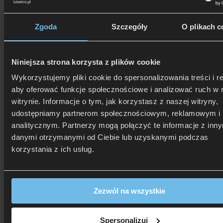
Zgoda
Szczegóły
O plikach c
Niniejsza strona korzysta z plików cookie
Wykorzystujemy pliki cookie do spersonalizowania treści i r
506 626 678
- Zamów telefonicznie
Zadzwoń i dowiedz się, jak dostać rabat!
aby oferować funkcje społecznościowe i analizować ruch w 
witrynie. Informacje o tym, jak korzystasz z naszej witryny,
udostępniamy partnerom społecznościowym, reklamowym i
analitycznym. Partnerzy mogą połączyć te informacje z inn
danymi otrzymanymi od Ciebie lub uzyskanymi podczas
korzystania z ich usług.
Zezwól na wszystkie
Spersonalizuj