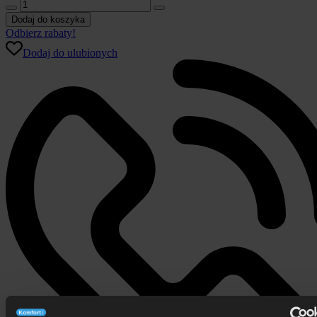
ilość
Wodoodporny
Dodaj do koszyka
ochraniacz
Odbierz rabaty!
termoregulujący
Dodaj do ulubionych
ALASKA
Velfont