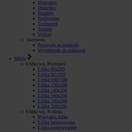
Materasso
Mollyflex
Paradies
PerDormire
Technogel
Tempur
Velfont
Akcesoria
Poszewki na poduszki
Wypełnienie do poduszek
Meble
Łóżka wg. Rozmiaru
Łóżka 80x200
Łóżka 90×200
Łóżka 100×200
Łóżka 120x200
Łóżka 140x200
Łóżka 160x200
Łóżka 180x200
Łóżka 200x200
Łóżka wg. Rodzaju
Wszystkie łóżka
Łóżka tapicerowane
Łóżka kontynentalne