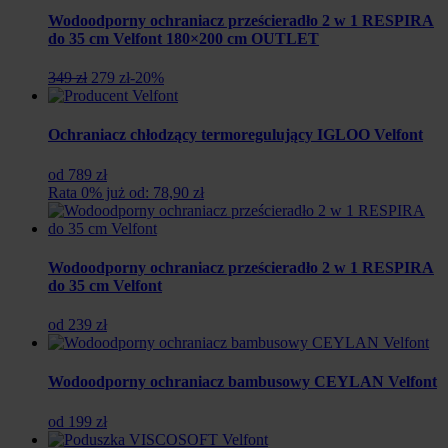
Wodoodporny ochraniacz prześcieradło 2 w 1 RESPIRA
do 35 cm Velfont 180×200 cm OUTLET
Pierwotna
Aktualna
349 zł
279 zł
-20%
cena
cena
wynosiła:
wynosi:
349
279
Ochraniacz chłodzący termoregulujący IGLOO Velfont
zł.
zł.
od 789 zł
Rata 0% już od: 78,90 zł
Wodoodporny ochraniacz prześcieradło 2 w 1 RESPIRA
do 35 cm Velfont
od 239 zł
Wodoodporny ochraniacz bambusowy CEYLAN Velfont
od 199 zł