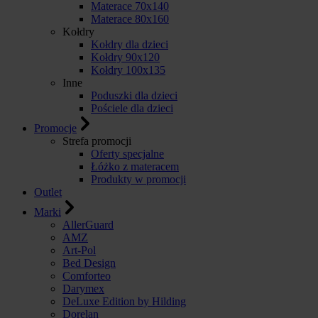
Materace 70x140
Materace 80x160
Kołdry
Kołdry dla dzieci
Kołdry 90x120
Kołdry 100x135
Inne
Poduszki dla dzieci
Pościele dla dzieci
Promocje
Strefa promocji
Oferty specjalne
Łóżko z materacem
Produkty w promocji
Outlet
Marki
AllerGuard
AMZ
Art-Pol
Bed Design
Comforteo
Darymex
DeLuxe Edition by Hilding
Dorelan