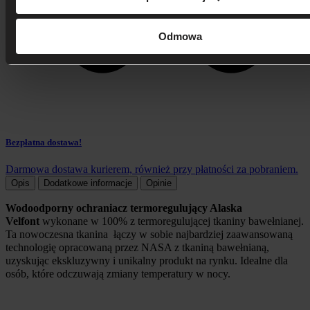
Odmowa
Bezpłatna dostawa!
Darmowa dostawa kurierem, również przy płatności za pobraniem.
Opis
Dodatkowe informacje
Opinie
Wodoodporny ochraniacz termoregulujący Alaska
Velfont
wykonane w 100% z termoregulującej tkaniny bawełnianej.
Ta nowoczesna tkanina łączy w sobie najbardziej zaawansowaną
technologię opracowaną przez NASA z tkaniną bawełnianą,
uzyskując ekskluzywny i unikalny produkt na rynku. Idealne dla
osób, które odczuwają zmiany temperatury w nocy.