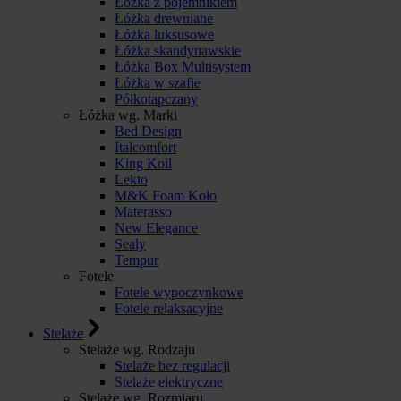
Łóżka z pojemnikiem
Łóżka drewniane
Łóżka luksusowe
Łóżka skandynawskie
Łóżka Box Multisystem
Łóżka w szafie
Półkotapczany
Łóżka wg. Marki
Bed Design
Italcomfort
King Koil
Lekto
M&K Foam Koło
Materasso
New Elegance
Sealy
Tempur
Fotele
Fotele wypoczynkowe
Fotele relaksacyjne
Stelaże
Stelaże wg. Rodzaju
Stelaże bez regulacji
Stelaże elektryczne
Stelaże wg. Rozmiaru