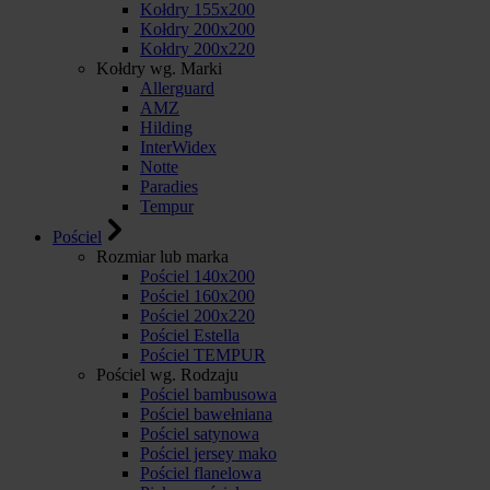
Kołdry 155x200
Kołdry 200x200
Kołdry 200x220
Kołdry wg. Marki
Allerguard
AMZ
Hilding
InterWidex
Notte
Paradies
Tempur
Pościel
Rozmiar lub marka
Pościel 140x200
Pościel 160x200
Pościel 200x220
Pościel Estella
Pościel TEMPUR
Pościel wg. Rodzaju
Pościel bambusowa
Pościel bawełniana
Pościel satynowa
Pościel jersey mako
Pościel flanelowa