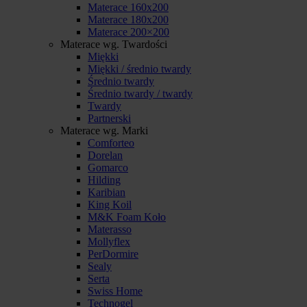
Materace 160x200
Materace 180x200
Materace 200×200
Materace wg. Twardości
Miękki
Miękki / średnio twardy
Średnio twardy
Średnio twardy / twardy
Twardy
Partnerski
Materace wg. Marki
Comforteo
Dorelan
Gomarco
Hilding
Karibian
King Koil
M&K Foam Koło
Materasso
Mollyflex
PerDormire
Sealy
Serta
Swiss Home
Technogel