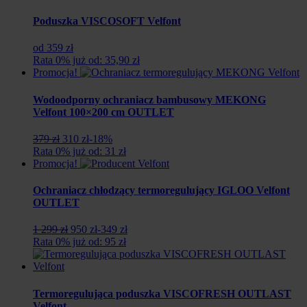
Poduszka VISCOSOFT Velfont
od 359 zł
Rata 0% już od: 35,90 zł
Promocja!
Wodoodporny ochraniacz bambusowy MEKONG
Velfont 100×200 cm OUTLET
Pierwotna
Aktualna
379 zł
310 zł
-18%
cena
cena
Rata 0% już od: 31 zł
wynosiła:
wynosi:
Promocja!
379
310
zł.
zł.
Ochraniacz chłodzący termoregulujący IGLOO Velfont
OUTLET
Pierwotna
Aktualna
1 299 zł
950 zł
-349 zł
cena
cena
Rata 0% już od: 95 zł
wynosiła:
wynosi:
1
950
299
zł.
zł.
Termoregulująca poduszka VISCOFRESH OUTLAST
Velfont