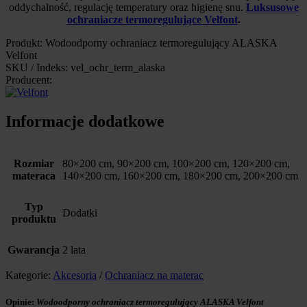
oddychalność, regulację temperatury oraz higienę snu.
Luksusowe
ochraniacze termoregulujące Velfont
.
Produkt: Wodoodporny ochraniacz termoregulujący ALASKA
Velfont
SKU / Indeks: vel_ochr_term_alaska
Producent:
Informacje dodatkowe
Rozmiar
80×200 cm, 90×200 cm, 100×200 cm, 120×200 cm,
materaca
140×200 cm, 160×200 cm, 180×200 cm, 200×200 cm
Typ
Dodatki
produktu
Gwarancja
2 lata
Kategorie:
Akcesoria
/
Ochraniacz na materac
Opinie:
Wodoodporny ochraniacz termoregulujący ALASKA Velfont