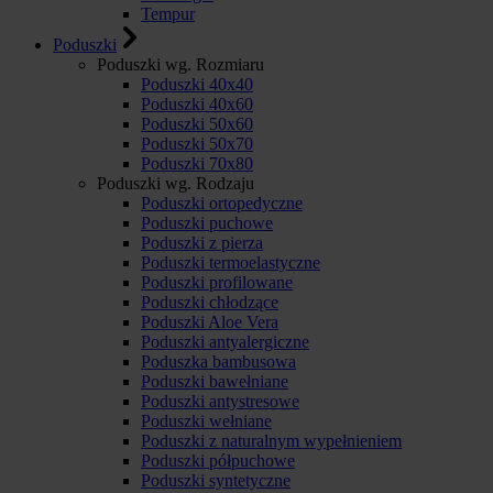
Tempur
Poduszki
Poduszki wg. Rozmiaru
Poduszki 40x40
Poduszki 40x60
Poduszki 50x60
Poduszki 50x70
Poduszki 70x80
Poduszki wg. Rodzaju
Poduszki ortopedyczne
Poduszki puchowe
Poduszki z pierza
Poduszki termoelastyczne
Poduszki profilowane
Poduszki chłodzące
Poduszki Aloe Vera
Poduszki antyalergiczne
Poduszka bambusowa
Poduszki bawełniane
Poduszki antystresowe
Poduszki wełniane
Poduszki z naturalnym wypełnieniem
Poduszki półpuchowe
Poduszki syntetyczne