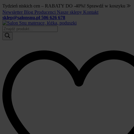
Tydzień niskich cen – RABATY DO -40%! Sprawdź w koszyku ⨠
Newsletter
Blog
Producenci
Nasze sklepy
Kontakt
sklep@salonsnu.pl
506 626 678
Wyszukiwarka
produktów