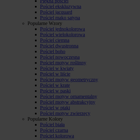
Piękna pościel
Pościel ekskluzywna
Pościel jacquard
Pościel mako satyna
Popularne Wzory
Pościel jednokolorowa
Pościel wielokolorowa
Pościel ciemna
Pościel dwustronna
Pościel boho
Pościel nowoczesna
Pościel motyw roślinny
Pościel w kwiaty
Pościel w liście
Pościel motyw geometryczny
Pościel w kratę
Pościel w paski
Pościel motyw ornamentalny
Pościel motyw abstrakcyjny
Pościel w ptaki
Pościel motyw zwierzęcy
Popularne Kolory
Pościel biała
Pościel czarna
Pościel kolorowa