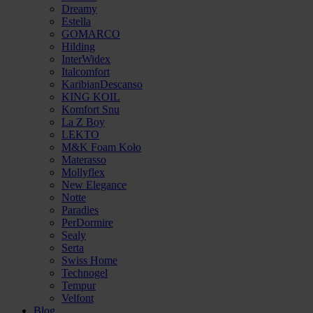
Dreamy
Estella
GOMARCO
Hilding
InterWidex
Italcomfort
KaribianDescanso
KING KOIL
Komfort Snu
La Z Boy
LEKTO
M&K Foam Koło
Materasso
Mollyflex
New Elegance
Notte
Paradies
PerDormire
Sealy
Serta
Swiss Home
Technogel
Tempur
Velfont
Blog