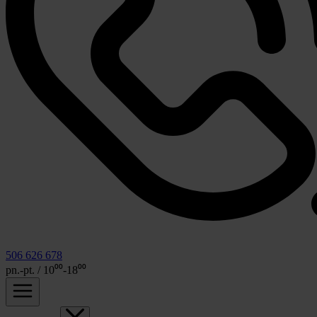
506 626 678
pn.-pt. / 10⁰⁰-18⁰⁰