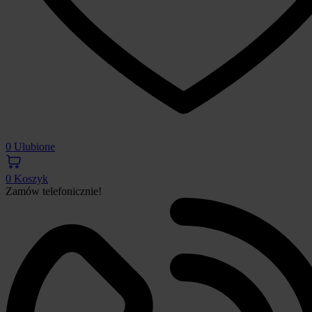
0
Ulubione
0
Koszyk
Zamów telefonicznie!