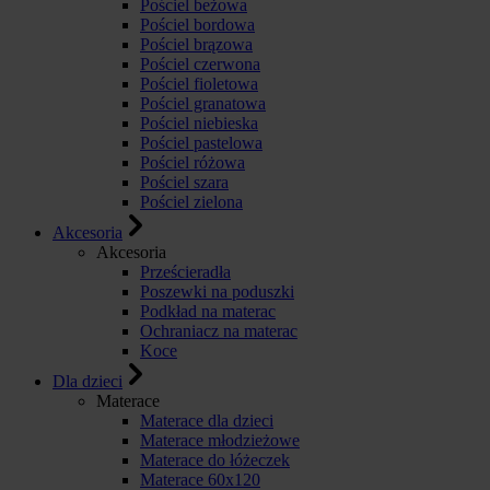
Pościel beżowa
Pościel bordowa
Pościel brązowa
Pościel czerwona
Pościel fioletowa
Pościel granatowa
Pościel niebieska
Pościel pastelowa
Pościel różowa
Pościel szara
Pościel zielona
Akcesoria
Akcesoria
Prześcieradła
Poszewki na poduszki
Podkład na materac
Ochraniacz na materac
Koce
Dla dzieci
Materace
Materace dla dzieci
Materace młodzieżowe
Materace do łóżeczek
Materace 60x120