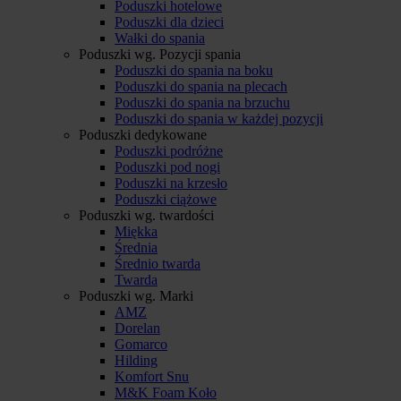
Poduszki hotelowe
Poduszki dla dzieci
Wałki do spania
Poduszki wg. Pozycji spania
Poduszki do spania na boku
Poduszki do spania na plecach
Poduszki do spania na brzuchu
Poduszki do spania w każdej pozycji
Poduszki dedykowane
Poduszki podróżne
Poduszki pod nogi
Poduszki na krzesło
Poduszki ciążowe
Poduszki wg. twardości
Miękka
Średnia
Średnio twarda
Twarda
Poduszki wg. Marki
AMZ
Dorelan
Gomarco
Hilding
Komfort Snu
M&K Foam Koło