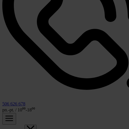
506 626 678
pn.-pt. / 10⁰⁰-18⁰⁰