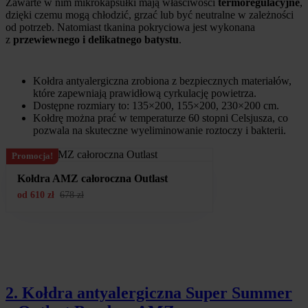
Zawarte w nim mikrokapsułki mają właściwości
termoregulacyjne
,
dzięki czemu mogą chłodzić, grzać lub być neutralne w zależności
od potrzeb. Natomiast tkanina pokryciowa jest wykonana
z
przewiewnego i delikatnego batystu
.
Kołdra antyalergiczna zrobiona z bezpiecznych materiałów,
które zapewniają prawidłową cyrkulację powietrza.
Dostępne rozmiary to: 135×200, 155×200, 230×200 cm.
Kołdrę można prać w temperaturze 60 stopni Celsjusza, co
pozwala na skuteczne wyeliminowanie roztoczy i bakterii.
Promocja!
Kołdra AMZ całoroczna Outlast
od
610
zł
678
zł
2. Kołdra antyalergiczna Super Summer