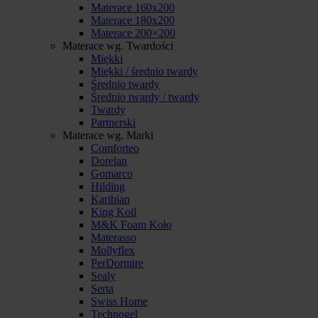
Materace 160x200
Materace 180x200
Materace 200×200
Materace wg. Twardości
Miękki
Miękki / średnio twardy
Średnio twardy
Średnio twardy / twardy
Twardy
Partnerski
Materace wg. Marki
Comforteo
Dorelan
Gomarco
Hilding
Karibian
King Koil
M&K Foam Koło
Materasso
Mollyflex
PerDormire
Sealy
Serta
Swiss Home
Technogel