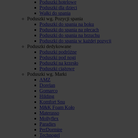
Poduszki hotelowe
Poduszki dla dzieci
Wałki do spania
Poduszki wg. Pozycji spania
Poduszki do spania na boku
Poduszki do spania na plecach
Poduszki do spania na brzuchu
Poduszki do spania w każdej pozycji
Poduszki dedykowane
Poduszki podróżne
Poduszki pod nogi
Poduszki na krzesło
Poduszki ciążowe
Poduszki wg. Marki
AMZ
Dorelan
Gomarco
Hilding
Komfort Snu
M&K Foam Koło
Materasso
Mollyflex
Paradies
PerDormire
Technogel