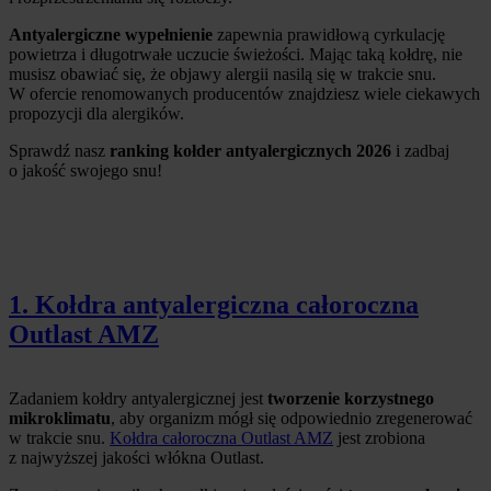
Antyalergiczne wypełnienie
zapewnia prawidłową cyrkulację
powietrza i długotrwałe uczucie świeżości. Mając taką kołdrę, nie
musisz obawiać się, że objawy alergii nasilą się w trakcie snu.
W ofercie renomowanych producentów znajdziesz wiele ciekawych
propozycji dla alergików.
Sprawdź nasz
ranking kołder antyalergicznych 2026
i zadbaj
o jakość swojego snu!
1. Kołdra antyalergiczna całoroczna
Outlast AMZ
Zadaniem kołdry antyalergicznej jest
tworzenie korzystnego
mikroklimatu
, aby organizm mógł się odpowiednio zregenerować
w trakcie snu.
Kołdra całoroczna Outlast AMZ
jest zrobiona
z najwyższej jakości włókna Outlast.