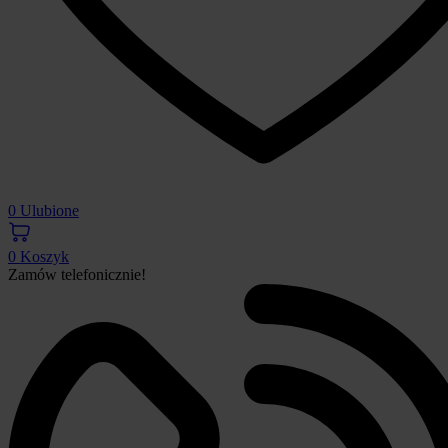
0
Ulubione
0
Koszyk
Zamów telefonicznie!