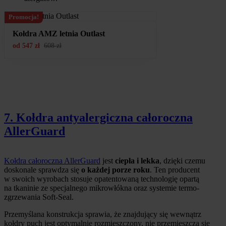
Promocja!
Kołdra AMZ letnia Outlast
od
547
zł
608
zł
7. Kołdra antyalergiczna całoroczna
AllerGuard
Kołdra całoroczna AllerGuard
jest
ciepła i lekka
, dzięki czemu
doskonale sprawdza się
o każdej porze roku
. Ten producent
w swoich wyrobach stosuje opatentowaną technologię opartą
na tkaninie ze specjalnego mikrowłókna oraz systemie termo-
zgrzewania Soft-Seal.
Przemyślana konstrukcja sprawia, że znajdujący się wewnątrz
kołdry puch jest optymalnie rozmieszczony, nie przemieszcza się