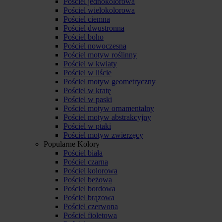
Pościel jednokolorowa
Pościel wielokolorowa
Pościel ciemna
Pościel dwustronna
Pościel boho
Pościel nowoczesna
Pościel motyw roślinny
Pościel w kwiaty
Pościel w liście
Pościel motyw geometryczny
Pościel w kratę
Pościel w paski
Pościel motyw ornamentalny
Pościel motyw abstrakcyjny
Pościel w ptaki
Pościel motyw zwierzęcy
Popularne Kolory
Pościel biała
Pościel czarna
Pościel kolorowa
Pościel beżowa
Pościel bordowa
Pościel brązowa
Pościel czerwona
Pościel fioletowa