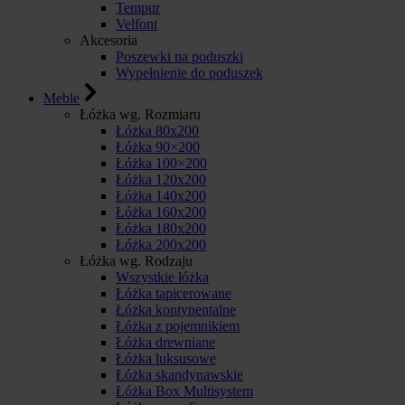
Tempur
Velfont
Akcesoria
Poszewki na poduszki
Wypełnienie do poduszek
Meble
Łóżka wg. Rozmiaru
Łóżka 80x200
Łóżka 90×200
Łóżka 100×200
Łóżka 120x200
Łóżka 140x200
Łóżka 160x200
Łóżka 180x200
Łóżka 200x200
Łóżka wg. Rodzaju
Wszystkie łóżka
Łóżka tapicerowane
Łóżka kontynentalne
Łóżka z pojemnikiem
Łóżka drewniane
Łóżka luksusowe
Łóżka skandynawskie
Łóżka Box Multisystem