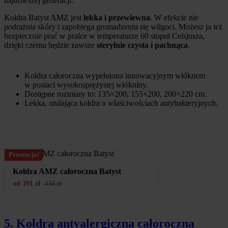
najnowszej generacji.
Kołdra Batyst AMZ jest
lekka i przewiewna
. W efekcie nie
podrażnia skóry i zapobiega gromadzeniu się wilgoci. Możesz ja też
bezpiecznie prać w pralce w temperaturze 60 stopni Celsjusza,
dzięki czemu będzie zawsze
sterylnie czysta i pachnąca
.
Kołdra całoroczna wypełniona innowacyjnym włóknem
w postaci wysokosprężystej włókniny.
Dostępne rozmiary to: 135×200, 155×200, 200×220 cm.
Lekka, otulająca kołdra o właściwościach antybakteryjnych.
Promocja!
Kołdra AMZ całoroczna Batyst
od
391
zł
434
zł
5. Kołdra antyalergiczna całoroczna