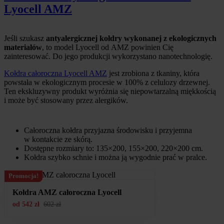
Lyocell AMZ
Jeśli szukasz
antyalergicznej kołdry wykonanej z ekologicznych
materiałów
, to model Lyocell od AMZ powinien Cię
zainteresować. Do jego produkcji wykorzystano nanotechnologię.
Kołdra całoroczna Lyocell AMZ
jest zrobiona z tkaniny, która
powstała w ekologicznym procesie w 100% z celulozy drzewnej.
Ten ekskluzywny produkt wyróżnia się niepowtarzalną miękkością
i może być stosowany przez alergików.
Całoroczna kołdra przyjazna środowisku i przyjemna
w kontakcie ze skórą.
Dostępne rozmiary to: 135×200, 155×200, 220×200 cm.
Kołdra szybko schnie i można ją wygodnie prać w pralce.
Promocja!
Kołdra AMZ całoroczna Lyocell
od
542
zł
602
zł