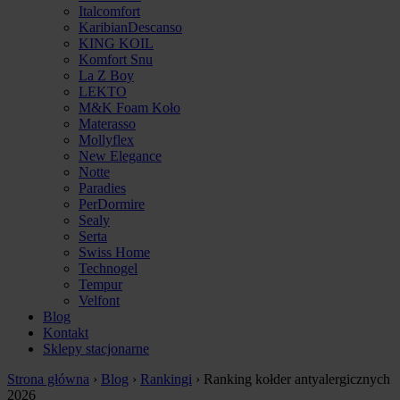
Italcomfort
KaribianDescanso
KING KOIL
Komfort Snu
La Z Boy
LEKTO
M&K Foam Koło
Materasso
Mollyflex
New Elegance
Notte
Paradies
PerDormire
Sealy
Serta
Swiss Home
Technogel
Tempur
Velfont
Blog
Kontakt
Sklepy stacjonarne
Strona główna
›
Blog
›
Rankingi
›
Ranking kołder antyalergicznych
2026