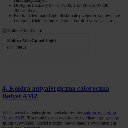
i antyalergicznych.
Dostępne rozmiary to: 135×200, 155×200, 200×200,
200×220 cm.
Kołdra AllerGuard Light doskonale przepuszcza powietrze
i wilgoć, dzięki czemu zapewnia komfort w czasie snu.
Kołdra AllerGuard Light
od
1 799
zł
4. Kołdra antyalergiczna całoroczna
Batyst AMZ
Właściwości antyalergiczne posiada również
całoroczna kołdra
Batyst AMZ
. Ten model został wykonany z delikatnego, gęstego
splotu najwyższej jakości przędzy bawełnianej z wypełnieniem