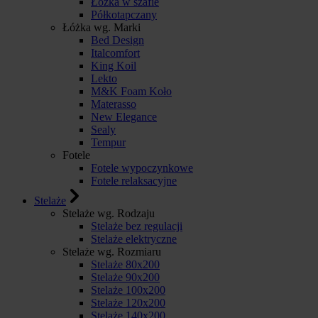
Łóżka w szafie
Półkotapczany
Łóżka wg. Marki
Bed Design
Italcomfort
King Koil
Lekto
M&K Foam Koło
Materasso
New Elegance
Sealy
Tempur
Fotele
Fotele wypoczynkowe
Fotele relaksacyjne
Stelaże
Stelaże wg. Rodzaju
Stelaże bez regulacji
Stelaże elektryczne
Stelaże wg. Rozmiaru
Stelaże 80x200
Stelaże 90x200
Stelaże 100x200
Stelaże 120x200
Stelaże 140x200