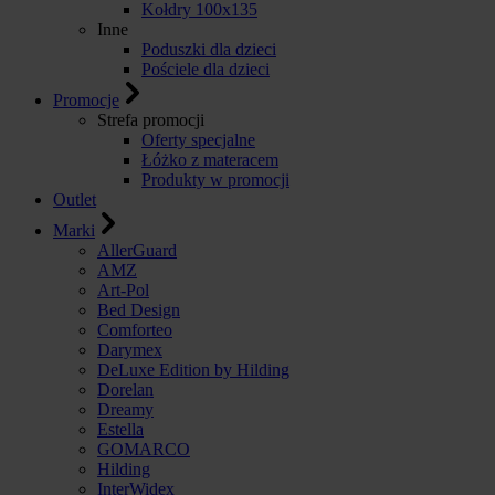
Kołdry 100x135
Inne
Poduszki dla dzieci
Pościele dla dzieci
Promocje
Strefa promocji
Oferty specjalne
Łóżko z materacem
Produkty w promocji
Outlet
Marki
AllerGuard
AMZ
Art-Pol
Bed Design
Comforteo
Darymex
DeLuxe Edition by Hilding
Dorelan
Dreamy
Estella
GOMARCO
Hilding
InterWidex