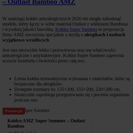
– Outlast Bamboo AMZ
W rankingu kołder antyalergicznych 2026 nie mogło zabraknąć
modelu, który łączy w sobie materiał Outlast z włóknami Bambusa
i wysokiej jakości bawełną.
Kołdra Super Summer
to propozycja
firmy AMZ stworzona specjalnie z myślą o
alergikach i osobach
wyjątkowo wrażliwych
.
Jest ona niezwykle lekka i przewiewna oraz ma właściwości
antyalergiczne i antybakteryjne. Kołdra Super Summer zapewnia
uczucie komfortu i świeżości przez całą noc.
Letnia kołdra termoaktywna wykonana z materiałów, które są
bezpieczne dla alergików.
Dostępne rozmiary to: 135×200, 155×200, 220×200 cm.
Skutecznie zapobiega przegrzewaniu się i poceniu organizmu
podczas snu.
Promocja!
Kołdra AMZ Super Summer – Outlast
Bamboo