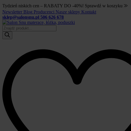
Tydzień niskich cen – RABATY DO -40%! Sprawdź w koszyku ⨠
Newsletter
Blog
Producenci
Nasze sklepy
Kontakt
sklep@salonsnu.pl
506 626 678
Wyszukiwarka
produktów