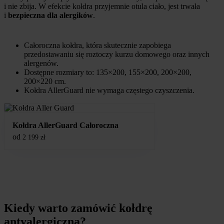
i nie zbija. W efekcie kołdra przyjemnie otula ciało, jest trwała
i
bezpieczna dla alergików
.
Całoroczna kołdra, która skutecznie zapobiega
przedostawaniu się roztoczy kurzu domowego oraz innych
alergenów.
Dostępne rozmiary to: 135×200, 155×200, 200×200,
200×220 cm.
Kołdra AllerGuard nie wymaga częstego czyszczenia.
Kołdra AllerGuard Całoroczna
od
2 199
zł
Kiedy warto zamówić kołdrę
antyalergiczną?