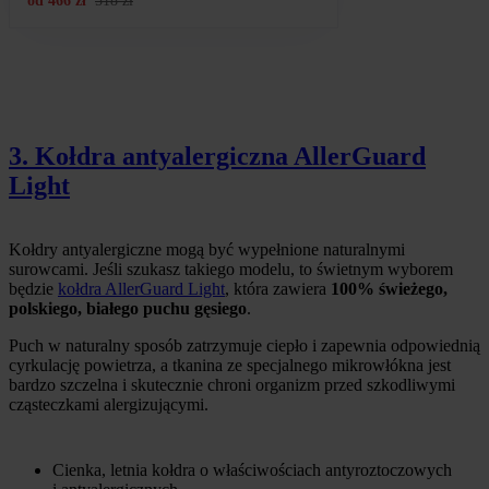
od
466
zł
518
zł
3. Kołdra antyalergiczna AllerGuard
Light
Kołdry antyalergiczne mogą być wypełnione naturalnymi
surowcami. Jeśli szukasz takiego modelu, to świetnym wyborem
będzie
kołdra AllerGuard Light
, która zawiera
100% świeżego,
polskiego, białego puchu gęsiego
.
Puch w naturalny sposób zatrzymuje ciepło i zapewnia odpowiednią
cyrkulację powietrza, a tkanina ze specjalnego mikrowłókna jest
bardzo szczelna i skutecznie chroni organizm przed szkodliwymi
cząsteczkami alergizującymi.
Cienka, letnia kołdra o właściwościach antyroztoczowych