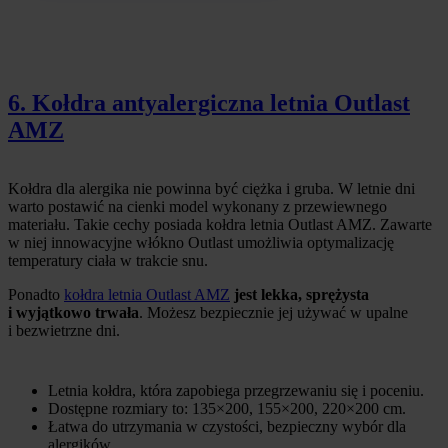
6. Kołdra antyalergiczna letnia Outlast
AMZ
Kołdra dla alergika nie powinna być ciężka i gruba. W letnie dni
warto postawić na cienki model wykonany z przewiewnego
materiału. Takie cechy posiada kołdra letnia Outlast AMZ. Zawarte
w niej innowacyjne włókno Outlast umożliwia optymalizację
temperatury ciała w trakcie snu.
Ponadto
kołdra letnia Outlast AMZ
jest lekka, sprężysta
i wyjątkowo trwała
. Możesz bezpiecznie jej używać w upalne
i bezwietrzne dni.
Letnia kołdra, która zapobiega przegrzewaniu się i poceniu.
Dostępne rozmiary to: 135×200, 155×200, 220×200 cm.
Łatwa do utrzymania w czystości, bezpieczny wybór dla
alergików.