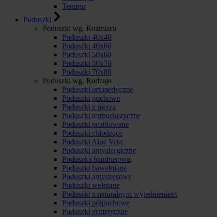
Tempur
Poduszki
Poduszki wg. Rozmiaru
Poduszki 40x40
Poduszki 40x60
Poduszki 50x60
Poduszki 50x70
Poduszki 70x80
Poduszki wg. Rodzaju
Poduszki ortopedyczne
Poduszki puchowe
Poduszki z pierza
Poduszki termoelastyczne
Poduszki profilowane
Poduszki chłodzące
Poduszki Aloe Vera
Poduszki antyalergiczne
Poduszka bambusowa
Poduszki bawełniane
Poduszki antystresowe
Poduszki wełniane
Poduszki z naturalnym wypełnieniem
Poduszki półpuchowe
Poduszki syntetyczne