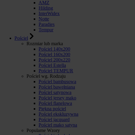
AMZ
Hilding
InterWidex
Notte
Paradies
Tempur
Pościel
Rozmiar lub marka
Pościel 140x200
Pościel 160x200
Pościel 200x220
Pościel Estella
Pościel TEMPUR
Pościel wg. Rodzaju
Pościel bambusowa
Pościel bawełniana
Pościel satynowa
Pościel jersey mako
Pościel flanelowa
Piękna pościel
Pościel ekskluzywna
Pościel jacquard
Pościel mako satyna
Popularne Wzory