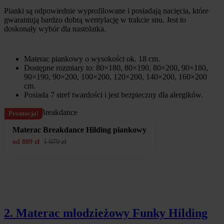
Pianki są odpowiednie wyprofilowane i posiadają nacięcia, które
gwarantują bardzo dobrą wentylację w trakcie snu. Jest to
doskonały wybór dla nastolatka.
Materac piankowy o wysokości ok. 18 cm.
Dostępne rozmiary to: 80×180, 80×190, 80×200, 90×180,
90×190, 90×200, 100×200, 120×200, 140×200, 160×200
cm.
Posiada 7 stref twardości i jest bezpieczny dla alergików.
Promocja!
Materac Breakdance Hilding piankowy
od
809
zł
1 079
zł
2. Materac młodzieżowy Funky Hilding