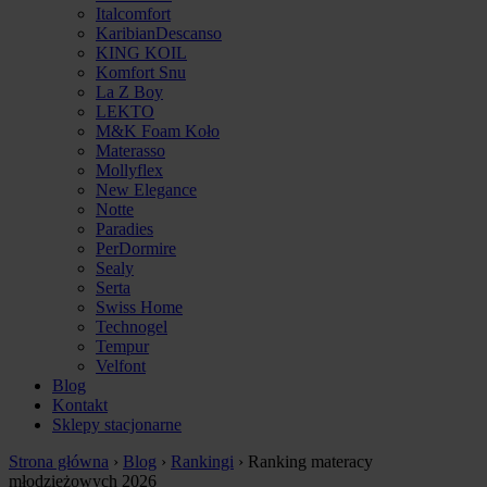
Italcomfort
KaribianDescanso
KING KOIL
Komfort Snu
La Z Boy
LEKTO
M&K Foam Koło
Materasso
Mollyflex
New Elegance
Notte
Paradies
PerDormire
Sealy
Serta
Swiss Home
Technogel
Tempur
Velfont
Blog
Kontakt
Sklepy stacjonarne
Strona główna
›
Blog
›
Rankingi
›
Ranking materacy
młodzieżowych 2026