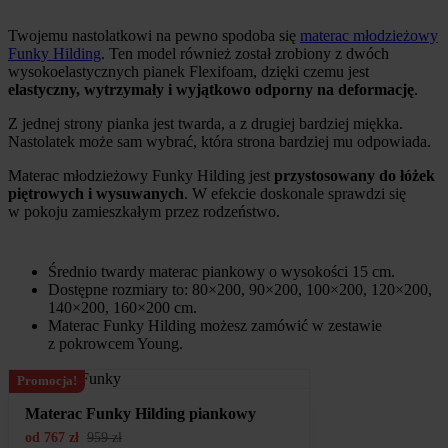
Twojemu nastolatkowi na pewno spodoba się
materac młodzieżowy
Funky Hilding
. Ten model również został zrobiony z dwóch
wysokoelastycznych pianek Flexifoam, dzięki czemu jest
elastyczny, wytrzymały i wyjątkowo odporny na deformację
.
Z jednej strony pianka jest twarda, a z drugiej bardziej miękka.
Nastolatek może sam wybrać, która strona bardziej mu odpowiada.
Materac młodzieżowy Funky Hilding jest
przystosowany do łóżek
piętrowych i wysuwanych
. W efekcie doskonale sprawdzi się
w pokoju zamieszkałym przez rodzeństwo.
Średnio twardy materac piankowy o wysokości 15 cm.
Dostępne rozmiary to: 80×200, 90×200, 100×200, 120×200,
140×200, 160×200 cm.
Materac Funky Hilding możesz zamówić w zestawie
z pokrowcem Young.
Promocja!
Materac Funky Hilding piankowy
od
767
zł
959
zł