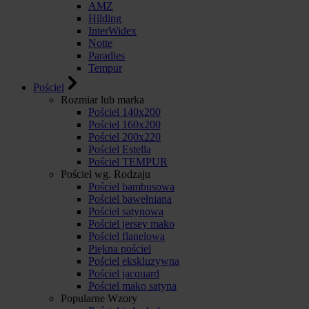
AMZ
Hilding
InterWidex
Notte
Paradies
Tempur
Pościel
Rozmiar lub marka
Pościel 140x200
Pościel 160x200
Pościel 200x220
Pościel Estella
Pościel TEMPUR
Pościel wg. Rodzaju
Pościel bambusowa
Pościel bawełniana
Pościel satynowa
Pościel jersey mako
Pościel flanelowa
Piękna pościel
Pościel ekskluzywna
Pościel jacquard
Pościel mako satyna
Popularne Wzory