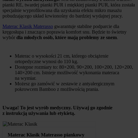
pianki RE, twardej pianki PUR i miękkiej pianki PUR, która została
specjalnie wyprofilowana dla uzyskania efektu mikro masażu
pobudzającego układ krwionośny do bardziej wydajnej pracy.
Materac Klasik Materasso
gwarantuje stabilne podparcie dla
kręgosłupa i znacząco poprawia komfort snu. Będzie to świetny
wybór
dla młodych osób, które mają problemy ze snem
.
Materac o wysokości 21 cm, którego obciążenie
ortopedyczne wynosi do 110 kg.
Dostępne rozmiary to: 80×200, 90×200, 100×200, 120×200,
140×200 cm. Istnieje możliwość wykonania materaca
na wymiar.
Możesz go zamówić w zestawie z antyalergicznym
pokrowcem Bamboo z możliwością prania.
Uwaga! To jest wyrób medyczny. Używaj go zgodnie
z instrukcją używania lub etykietą.
Materac Klasik Materasso piankowy