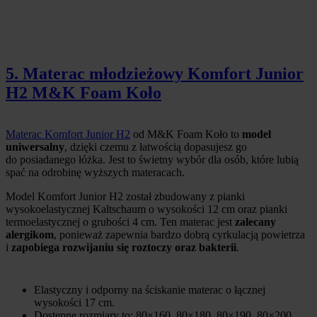
5. Materac młodzieżowy Komfort Junior
H2 M&K Foam Koło
Materac Komfort Junior H2
od M&K Foam Koło to
model
uniwersalny
, dzięki czemu z łatwością dopasujesz go
do posiadanego łóżka. Jest to świetny wybór dla osób, które lubią
spać na odrobinę wyższych materacach.
Model Komfort Junior H2 został zbudowany z pianki
wysokoelastycznej Kaltschaum o wysokości 12 cm oraz pianki
termoelastycznej o grubości 4 cm. Ten materac jest
zalecany
alergikom
, ponieważ zapewnia bardzo dobrą cyrkulacją powietrza
i
zapobiega rozwijaniu się roztoczy oraz bakterii
.
Elastyczny i odporny na ściskanie materac o łącznej
wysokości 17 cm.
Dostępne rozmiary to: 80×160, 80×180, 80×190, 80×200,