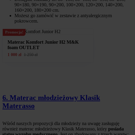
90×180, 90×190, 90×200, 100×200, 120×200, 140×200,
160×200, 180×200 cm.
Możesz go zamówić w zestawie z antyalergicznym
pokrowcem.
Promocja!
Materac Komfort Junior H2 M&K
foam OUTLET
1 000
zł
1 250
zł
6. Materac młodzieżowy Klasik
Materasso
Wśród naszych propozycji dla młodzieży na uwagę zasługuję
również materac młodzieżowy Klasik Materasso, który
posiada
status wyrobu medycznego
. Jest on zbudowany z trzech warstw: