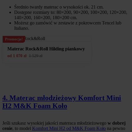
Średnio twardy materac o wysokości ok. 21 cm.
Dostępne rozmiary to: 80×200, 90×200, 100×200, 120×200,
140×200, 160×200, 180×200 cm.
Możesz go zamówić w zestawie z pokrowcem Tencel lub
Italiano.
Promocja!
Materac Rock&Roll Hilding piankowy
od
1 070
zł
1 529
zł
4. Materac młodzieżowy Komfort Mini
H2 M&K Foam Koło
Jeśli szukasz wysokiej jakości materaca młodzieżowego
w dobrej
cenie
, to model
Komfort Mini H2 od M&K Foam Koło
na pewno