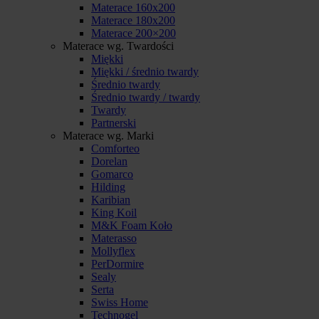
Materace 160x200
Materace 180x200
Materace 200×200
Materace wg. Twardości
Miękki
Miękki / średnio twardy
Średnio twardy
Średnio twardy / twardy
Twardy
Partnerski
Materace wg. Marki
Comforteo
Dorelan
Gomarco
Hilding
Karibian
King Koil
M&K Foam Koło
Materasso
Mollyflex
PerDormire
Sealy
Serta
Swiss Home
Technogel