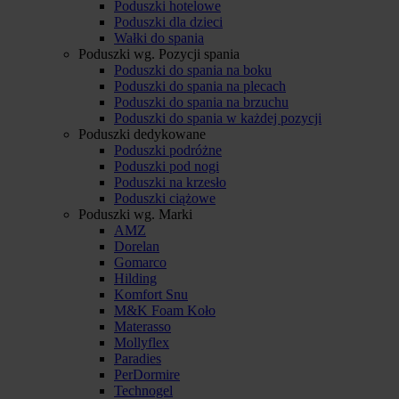
Poduszki hotelowe
Poduszki dla dzieci
Wałki do spania
Poduszki wg. Pozycji spania
Poduszki do spania na boku
Poduszki do spania na plecach
Poduszki do spania na brzuchu
Poduszki do spania w każdej pozycji
Poduszki dedykowane
Poduszki podróżne
Poduszki pod nogi
Poduszki na krzesło
Poduszki ciążowe
Poduszki wg. Marki
AMZ
Dorelan
Gomarco
Hilding
Komfort Snu
M&K Foam Koło
Materasso
Mollyflex
Paradies
PerDormire
Technogel