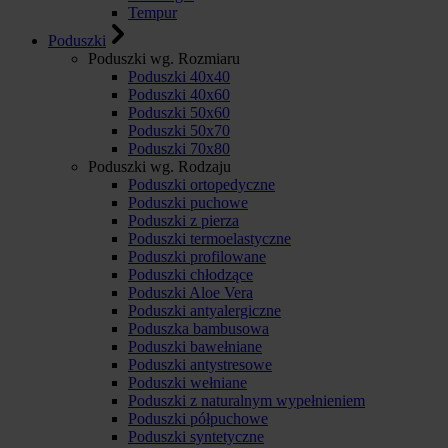
Tempur
Poduszki
Poduszki wg. Rozmiaru
Poduszki 40x40
Poduszki 40x60
Poduszki 50x60
Poduszki 50x70
Poduszki 70x80
Poduszki wg. Rodzaju
Poduszki ortopedyczne
Poduszki puchowe
Poduszki z pierza
Poduszki termoelastyczne
Poduszki profilowane
Poduszki chłodzące
Poduszki Aloe Vera
Poduszki antyalergiczne
Poduszka bambusowa
Poduszki bawełniane
Poduszki antystresowe
Poduszki wełniane
Poduszki z naturalnym wypełnieniem
Poduszki półpuchowe
Poduszki syntetyczne