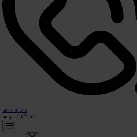
506 626 678
pn.-pt. / 10⁰⁰-18⁰⁰