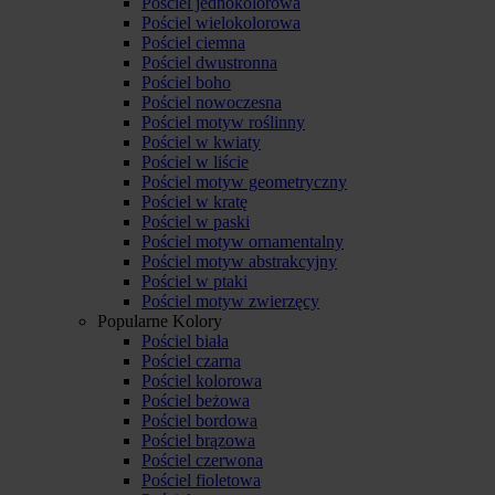
Pościel jednokolorowa
Pościel wielokolorowa
Pościel ciemna
Pościel dwustronna
Pościel boho
Pościel nowoczesna
Pościel motyw roślinny
Pościel w kwiaty
Pościel w liście
Pościel motyw geometryczny
Pościel w kratę
Pościel w paski
Pościel motyw ornamentalny
Pościel motyw abstrakcyjny
Pościel w ptaki
Pościel motyw zwierzęcy
Popularne Kolory
Pościel biała
Pościel czarna
Pościel kolorowa
Pościel beżowa
Pościel bordowa
Pościel brązowa
Pościel czerwona
Pościel fioletowa