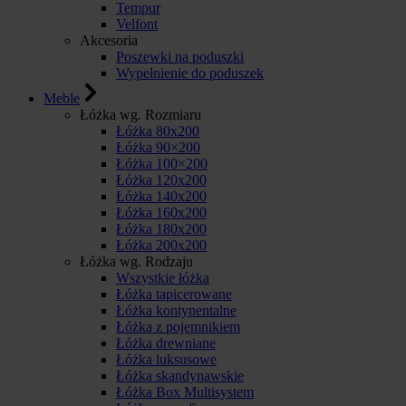
Tempur
Velfont
Akcesoria
Poszewki na poduszki
Wypełnienie do poduszek
Meble
Łóżka wg. Rozmiaru
Łóżka 80x200
Łóżka 90×200
Łóżka 100×200
Łóżka 120x200
Łóżka 140x200
Łóżka 160x200
Łóżka 180x200
Łóżka 200x200
Łóżka wg. Rodzaju
Wszystkie łóżka
Łóżka tapicerowane
Łóżka kontynentalne
Łóżka z pojemnikiem
Łóżka drewniane
Łóżka luksusowe
Łóżka skandynawskie
Łóżka Box Multisystem