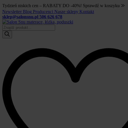
Tydzień niskich cen – RABATY DO -40%! Sprawdź w koszyku ⨠
Newsletter
Blog
Producenci
Nasze sklepy
Kontakt
sklep@salonsnu.pl
506 626 678
Wyszukiwarka
produktów