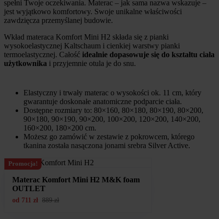
spełni Twoje oczekiwania. Materac – jak sama nazwa wskazuje –
jest wyjątkowo komfortowy. Swoje unikalne właściwości
zawdzięcza przemyślanej budowie.
Wkład materaca Komfort Mini H2 składa się z pianki
wysokoelastycznej Kaltschaum i cienkiej warstwy pianki
termoelastycznej. Całość
idealnie dopasowuje się do kształtu ciała
użytkownika
i przyjemnie otula je do snu.
Elastyczny i trwały materac o wysokości ok. 11 cm, który
gwarantuje doskonałe anatomiczne podparcie ciała.
Dostępne rozmiary to: 80×160, 80×180, 80×190, 80×200,
90×180, 90×190, 90×200, 100×200, 120×200, 140×200,
160×200, 180×200 cm.
Możesz go zamówić w zestawie z pokrowcem, którego
tkanina została nasączona jonami srebra Silver Active.
Promocja!
Materac Komfort Mini H2 M&K foam
OUTLET
od
711
zł
889
zł