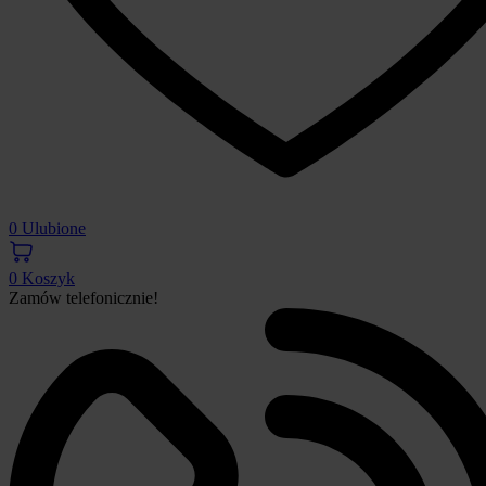
0
Ulubione
0
Koszyk
Zamów telefonicznie!