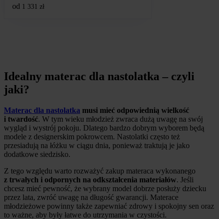
od
1 331
zł
Idealny materac dla nastolatka – czyli
jaki?
Materac dla nastolatka
musi mieć odpowiednią wielkość
i twardość
. W tym wieku młodzież zwraca dużą uwagę na swój
wygląd i wystrój pokoju. Dlatego bardzo dobrym wyborem będą
modele z designerskim pokrowcem. Nastolatki często też
przesiadują na łóżku w ciągu dnia, ponieważ traktują je jako
dodatkowe siedzisko.
Z tego względu warto rozważyć zakup materaca wykonanego
z trwałych i odpornych na odkształcenia materiałów
. Jeśli
chcesz mieć pewność, że wybrany model dobrze posłuży dziecku
przez lata, zwróć uwagę na długość gwarancji. Materace
młodzieżowe powinny także zapewniać zdrowy i spokojny sen oraz
to ważne, aby były łatwe do utrzymania w czystości.