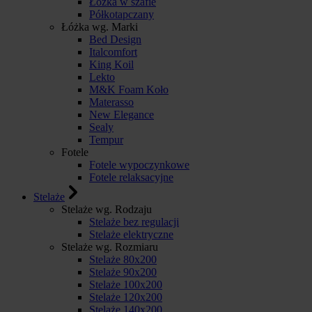
Łóżka w szafie
Półkotapczany
Łóżka wg. Marki
Bed Design
Italcomfort
King Koil
Lekto
M&K Foam Koło
Materasso
New Elegance
Sealy
Tempur
Fotele
Fotele wypoczynkowe
Fotele relaksacyjne
Stelaże
Stelaże wg. Rodzaju
Stelaże bez regulacji
Stelaże elektryczne
Stelaże wg. Rozmiaru
Stelaże 80x200
Stelaże 90x200
Stelaże 100x200
Stelaże 120x200
Stelaże 140x200