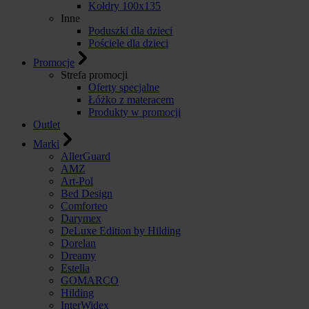
Kołdry 100x135
Inne
Poduszki dla dzieci
Pościele dla dzieci
Promocje
Strefa promocji
Oferty specjalne
Łóżko z materacem
Produkty w promocji
Outlet
Marki
AllerGuard
AMZ
Art-Pol
Bed Design
Comforteo
Darymex
DeLuxe Edition by Hilding
Dorelan
Dreamy
Estella
GOMARCO
Hilding
InterWidex