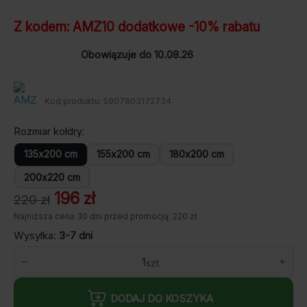
Z kodem:
AMZ10
dodatkowe -10% rabatu
Obowiązuje do 10.08.26
Kod produktu:
5907803172734
Rozmiar kołdry
135x200 cm
155x200 cm
180x200 cm
200x220 cm
Pierwotna
Aktualna
196
zł
220
zł
cena
cena
Najniższa cena 30 dni przed promocją: 220 zł
wynosiła:
wynosi:
Wysyłka:
3-7 dni
220 zł.
196 zł.
ilość
AMZ
COTTON
kołdra
DODAJ DO KOSZYKA