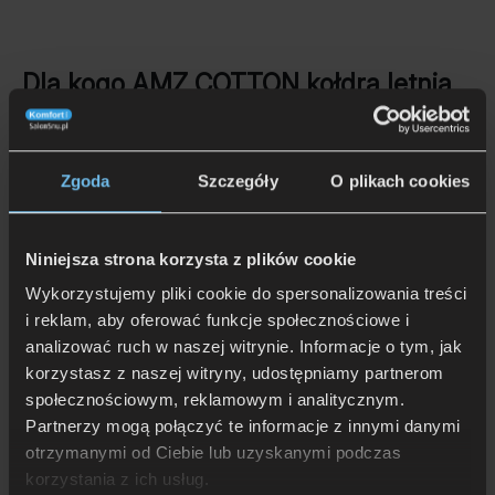
Dla kogo AMZ COTTON kołdra letnia
antyalergiczna?
Dla osób, które szukają lekkiej i przewiewnej kołdry
na ciepłe letnie noce,
Zgoda
Szczegóły
O plikach cookies
Dla alergików i osób wrażliwych na kurz oraz roztocza
dzięki antyalergicznym materiałom i możliwości prania
w 60°C,
Niniejsza strona korzysta z plików cookie
Dla użytkowników ceniących dobrą cyrkulację
Wykorzystujemy pliki cookie do spersonalizowania treści
powietrza i komfort termiczny podczas snu,
Dla osób preferujących miękkie, puszyste i lekkie
i reklam, aby oferować funkcje społecznościowe i
wypełnienie zapewniające wygodny wypoczynek,
analizować ruch w naszej witrynie. Informacje o tym, jak
Dla klientów poszukujących praktycznej i łatwej
korzystasz z naszej witryny, udostępniamy partnerom
w pielęgnacji kołdry z naturalnym bawełnianym
społecznościowym, reklamowym i analitycznym.
pokryciem,
Partnerzy mogą połączyć te informacje z innymi danymi
Dla osób, które chcą uniknąć przegrzewania
otrzymanymi od Ciebie lub uzyskanymi podczas
organizmu podczas snu latem.
korzystania z ich usług.