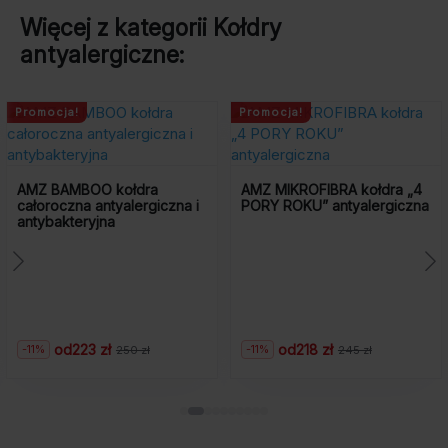
Więcej z kategorii
Kołdry
antyalergiczne
:
Promocja!
Promocja!
AMZ TENCEL kołd
całoroczna
ra
AMZ MIKROFIBRA kołdra „4
rgiczna i
PORY ROKU” antyalergiczna
od
427 zł
-11%
480
Pierwotna
Aktualna
od
218 zł
-11%
zł
245 zł
Pierwotna
Aktualna
cena
cena
Rata 0% już od: 42,70 
cena
cena
wynosiła:
wynosi:
wynosiła:
wynosi:
480
427
245
218
zł.
zł.
zł.
zł.