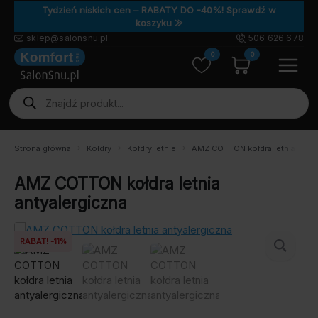
Tydzień niskich cen – RABATY DO -40%! Sprawdź w
koszyku ⨠
sklep@salonsnu.pl
506 626 678
0
0
Wyszukiwarka
produktów
Strona główna
Kołdry
Kołdry letnie
AMZ COTTON kołdra letnia antya
AMZ COTTON kołdra letnia
antyalergiczna
RABAT! -11%