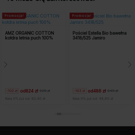
Promocja!
 COTTON
Pościel Estella Bio bawełna
uch 100%
3418/525 Jamiro
Kołdra całoroc
T Medium Para
puchowa
ł
od
486 zł
-163 zł
926 zł
649 zł
Pierwotna
Aktualna
od 2 299 zł
cena
cena
,40 zł
Rata 0% już od: 48,60 zł
Rata 0% już od: 22
wynosiła:
wynosi:
649
486
zł.
zł.