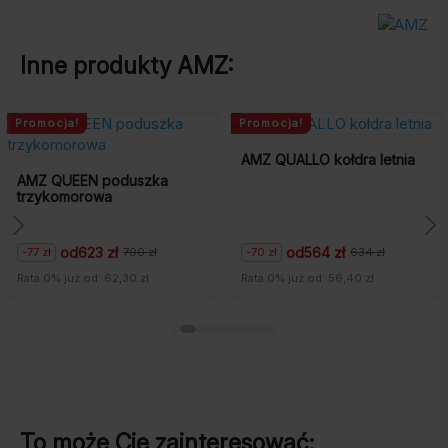
Inne produkty
AMZ
:
Promocja!
Promocja!
AMZ QUALLO kołdra letnia
AMZ TENCEL kołdr
szka
od
564 zł
od
443 zł
-70 zł
-11%
 zł
634 zł
498
Pierwotna
Aktualna
Pierwotna
Aktualna
cena
cena
cena
cena
zł
Rata 0% już od: 56,40 zł
Rata 0% już od: 44,30 
wynosiła:
wynosi:
wynosiła:
wynosi:
634
564
498
443
zł.
zł.
zł.
zł.
To może Cię zainteresować: