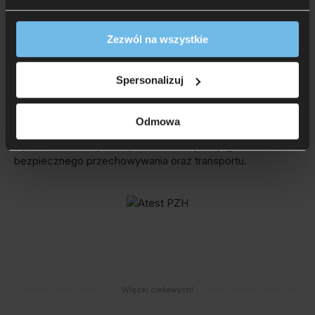
Zezwól na wszystkie
Utrzymanie:
Spersonalizuj
Można prać w pralce w domowych warunkach – nawet
w 60 st. C, co skutecznie eliminuje roztocza oraz inne
drobnoustroje. Kołdra bardzo szybko schnie.
Odmowa
Opakowanie fabryczne produktu służy do jego
bezpiecznego przechowywania oraz transportu.
Więcej ciekawych!