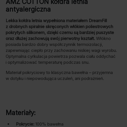
AMZ COTTON kołdra letnia
antyalergiczna
Lekka kołdra letnia wypełniona materiałem DreamFill
z drobnych spiralnie skręconych włókien poliestrowych
pokrytych silikonem, dzięki czemu są bardziej puszyste
oraz dłużej zachowują swój pierwotny kształt.
Włókno
posiada bardzo dobry współczynnik termoizolacji,
zapewniając ciepło przy zachowaniu niskiej wagi wyrobu.
Optymalna cyrkulacja powietrza pozwala ciału oddychać
i optymalizować temperaturę podczas snu.
Materiał pokryciowy to klasyczna bawełna – przyjemna
w dotyku i niepowodująca uczuleń, ani podrażnień.
Materiały:
Pokrycie:
100% bawełna