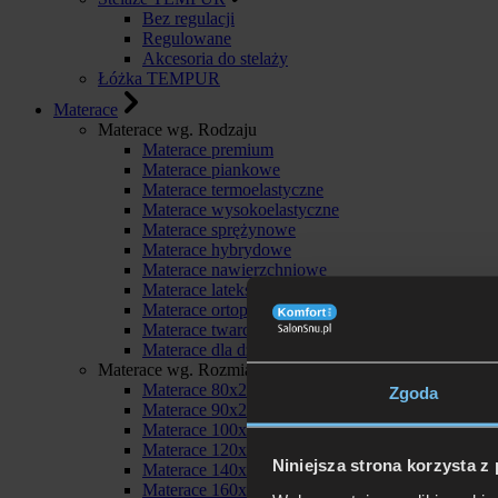
Bez regulacji
Regulowane
Akcesoria do stelaży
Łóżka TEMPUR
Materace
Materace wg. Rodzaju
Materace premium
Materace piankowe
Materace termoelastyczne
Materace wysokoelastyczne
Materace sprężynowe
Materace hybrydowe
Materace nawierzchniowe
Materace lateksowe
Materace ortopedyczne
Materace twarde
Materace dla dzieci
Materace wg. Rozmiaru
Materace 80x200
Zgoda
Materace 90x200
Materace 100x200
Materace 120x200
Niniejsza strona korzysta z
Materace 140x200
Materace 160x200