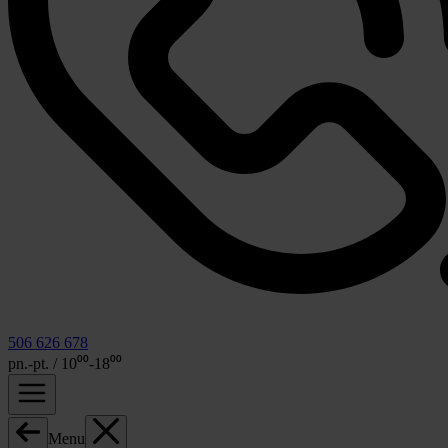
506 626 678
pn.-pt. / 10⁰⁰-18⁰⁰
Menu