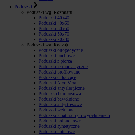
Poduszki
Poduszki wg. Rozmiaru
Poduszki 40x40
Poduszki 40x60
Poduszki 50x60
Poduszki 50x70
Poduszki 70x80
Poduszki wg. Rodzaju
Poduszki ortopedyczne
Poduszki puchowe
Poduszki z pierza
Poduszki termoelastyczne
Poduszki profilowane
Poduszki chłodzące
Poduszki Aloe Vera
Poduszki antyalergiczne
Poduszka bambusowa
Poduszki bawełniane
Poduszki antystresowe
Poduszki wełniane
Poduszki z naturalnym wypełnieniem
Poduszki półpuchowe
Poduszki syntetyczne
Poduszki hotelowe