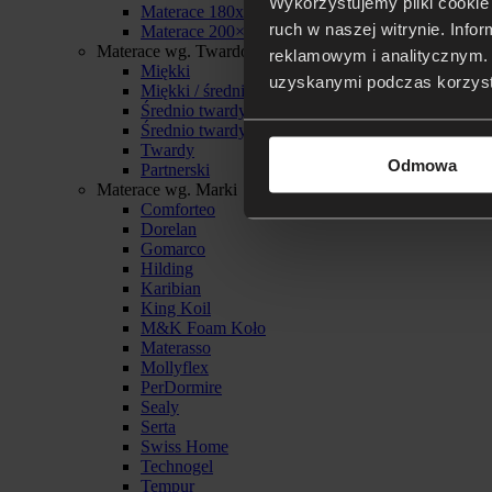
Wykorzystujemy pliki cookie 
Materace 180x200
ruch w naszej witrynie. Inf
Materace 200×200
Materace wg. Twardości
reklamowym i analitycznym. 
Miękki
uzyskanymi podczas korzysta
Miękki / średnio twardy
Średnio twardy
Średnio twardy / twardy
Twardy
Odmowa
Partnerski
Materace wg. Marki
Comforteo
Dorelan
Gomarco
Hilding
Karibian
King Koil
M&K Foam Koło
Materasso
Mollyflex
PerDormire
Sealy
Serta
Swiss Home
Technogel
Tempur