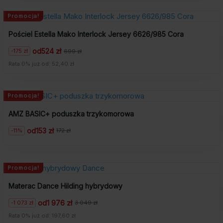
zł.
zł.
Promocja!
Pościel Estella Mako Interlock Jersey 6626/985 Cora
od
524 zł
-175 zł
699 zł
Pierwotna
Aktualna
cena
cena
Rata 0% już od: 52,40 zł
wynosiła:
wynosi:
699
524
zł.
zł.
Promocja!
AMZ BASIC+ poduszka trzykomorowa
od
153 zł
-11%
172 zł
Pierwotna
Aktualna
cena
cena
wynosiła:
wynosi:
172
153
zł.
zł.
Promocja!
Materac Dance Hilding hybrydowy
od
1 976 zł
-1 073 zł
3 049 zł
Pierwotna
Aktualna
cena
cena
Rata 0% już od: 197,60 zł
wynosiła:
wynosi: