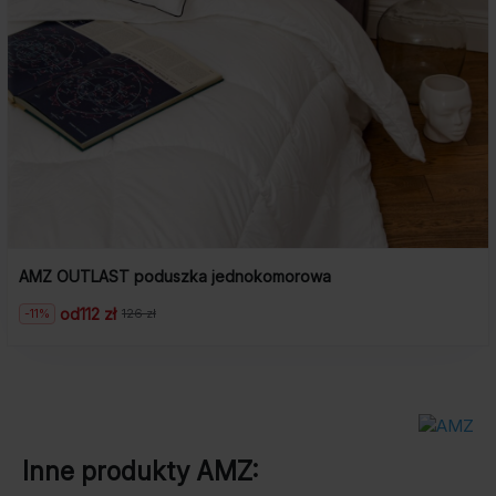
AMZ OUTLAST poduszka jednokomorowa
od
112 zł
-11%
126 zł
Pierwotna
Aktualna
cena
cena
wynosiła:
wynosi:
126
112
zł.
zł.
Inne produkty
AMZ
: