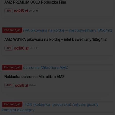
AMZ PREMIUM GOLD Poduszka Firm
od
215 zł
-11%
242 zł
Pierwotna
Aktualna
cena
cena
wynosiła:
wynosi:
242
215
zł.
zł.
Promocja!
AMZ WSYPA pikowana na kołdrę – inlet bawełniany 185g/m2
od
180 zł
-11%
202 zł
Pierwotna
Aktualna
cena
cena
wynosiła:
wynosi:
202
180
zł.
zł.
Promocja!
Nakładka ochronna Mikrofibra AMZ
od
86 zł
-10%
96 zł
Pierwotna
Aktualna
cena
cena
wynosiła:
wynosi:
96
86
zł.
zł.
Promocja!