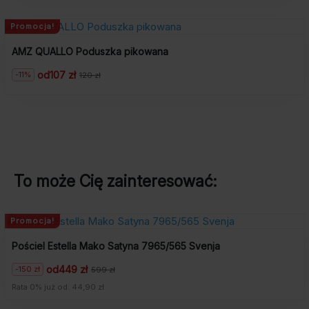
wynosiła:
wynosi:
245
218
zł.
zł.
Promocja!
AMZ QUALLO Poduszka pikowana
od
107 zł
-11%
120 zł
Pierwotna
Aktualna
cena
cena
wynosiła:
wynosi:
120
107
zł.
zł.
To może Cię zainteresować:
Promocja!
Pościel Estella Mako Satyna 7965/565 Svenja
od
449 zł
-150 zł
599 zł
Pierwotna
Aktualna
cena
cena
Rata 0% już od: 44,90 zł
wynosiła:
wynosi:
599
449