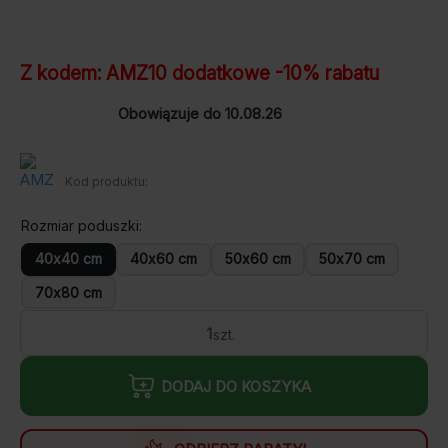
Z kodem:
AMZ10
dodatkowe -10% rabatu
Obowiązuje do 10.08.26
Kod produktu:
Rozmiar poduszki
40x40 cm
40x60 cm
50x60 cm
50x70 cm
70x80 cm
ilość
AMZ
AERELLE
BLUE
DODAJ DO KOSZYKA
poduszka
pikowana