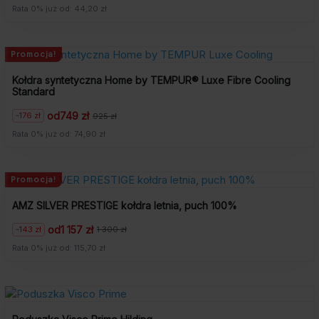
cena
cena
Rata 0% już od: 44,20 zł
wynosiła:
wynosi:
589
442
zł.
zł.
Promocja!
Kołdra syntetyczna Home by TEMPUR® Luxe Fibre Cooling
Standard
od
749 zł
-176 zł
925 zł
Pierwotna
Aktualna
cena
cena
Rata 0% już od: 74,90 zł
wynosiła:
wynosi:
925
749
zł.
zł.
Promocja!
AMZ SILVER PRESTIGE kołdra letnia, puch 100%
od
1 157 zł
-143 zł
1 300 zł
Pierwotna
Aktualna
cena
cena
Rata 0% już od: 115,70 zł
wynosiła:
wynosi:
1
1
300
157
zł.
zł.