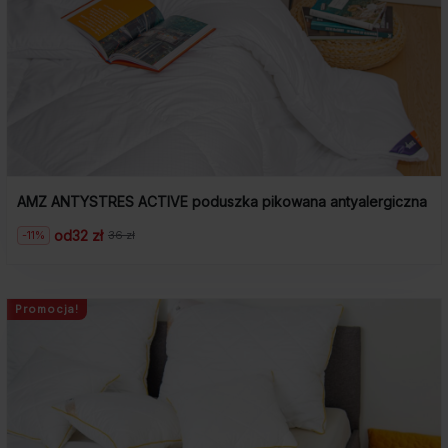
AMZ ANTYSTRES ACTIVE poduszka pikowana antyalergiczna
od
32 zł
-11%
36 zł
Pierwotna
Aktualna
cena
cena
wynosiła:
wynosi:
36
32
zł.
zł.
Promocja!