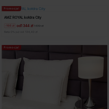
Promocja!
AMZ ROYAL kołdra City
od
1 344 zł
-166 zł
1 510 zł
Pierwotna
Aktualna
cena
cena
Rata 0% już od: 134,40 zł
wynosiła:
wynosi:
1
1
510
344
zł.
zł.
Promocja!