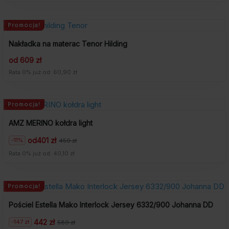
3
1
049
976
zł.
zł.
Promocja!
Nakładka na materac Tenor Hilding
od 609 zł
Rata 0% już od: 60,90 zł
Promocja!
AMZ MERINO kołdra light
od
401 zł
-11%
450 zł
Pierwotna
Aktualna
cena
cena
Rata 0% już od: 40,10 zł
wynosiła:
wynosi:
450
401
zł.
zł.
Promocja!
Pościel Estella Mako Interlock Jersey 6332/900 Johanna DD
442 zł
-147 zł
589 zł
Pierwotna
Aktualna