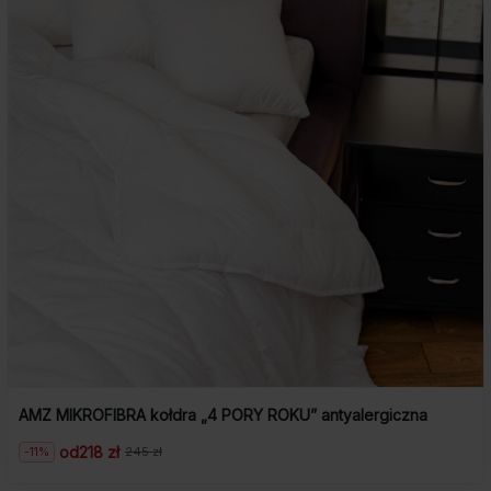
AMZ MIKROFIBRA kołdra „4 PORY ROKU” antyalergiczna
od
218 zł
-11%
245 zł
Pierwotna
Aktualna
cena
cena