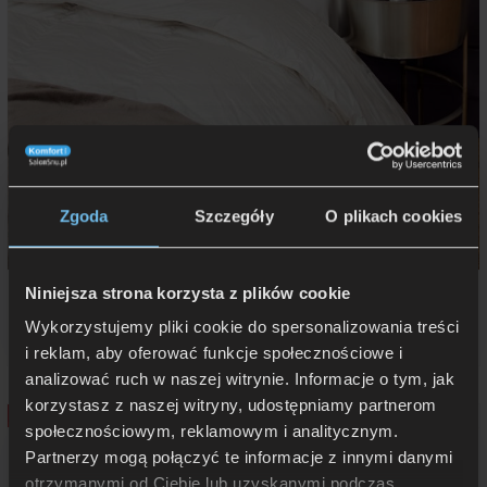
Zgoda
Szczegóły
O plikach cookies
Niniejsza strona korzysta z plików cookie
AMZ SILVER poduszka puch 90%
Wykorzystujemy pliki cookie do spersonalizowania treści
od
153 zł
-11%
172 zł
Pierwotna
Aktualna
i reklam, aby oferować funkcje społecznościowe i
cena
cena
wynosiła:
wynosi:
analizować ruch w naszej witrynie. Informacje o tym, jak
172
153
korzystasz z naszej witryny, udostępniamy partnerom
zł.
zł.
Promocja!
społecznościowym, reklamowym i analitycznym.
AMZ MEDISENS kołdra zimowa antyalergiczna
Partnerzy mogą połączyć te informacje z innymi danymi
otrzymanymi od Ciebie lub uzyskanymi podczas