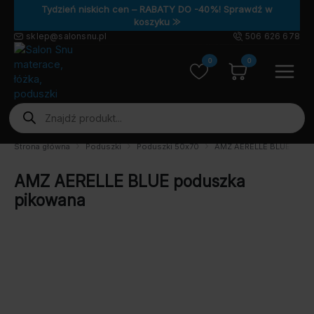
Tydzień niskich cen – RABATY DO -40%! Sprawdź w
koszyku ⨠
sklep@salonsnu.pl
506 626 678
0
0
Wyszukiwarka
produktów
Strona główna
Poduszki
Poduszki 50x70
AMZ AERELLE BLUE podu
AMZ AERELLE BLUE poduszka
pikowana