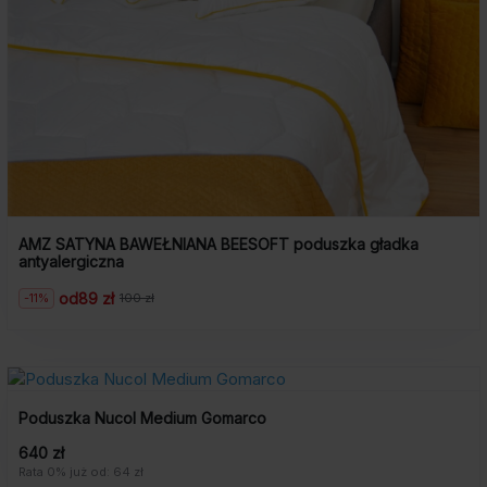
AMZ SATYNA BAWEŁNIANA BEESOFT poduszka gładka
antyalergiczna
od
89 zł
-11%
100 zł
Pierwotna
Aktualna
cena
cena
wynosiła:
wynosi:
100
89
zł.
zł.
Poduszka Nucol Medium Gomarco
640 zł
Rata 0% już od: 64 zł