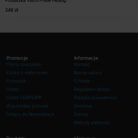
Poduszka Visco Prime Hilding
249 zł
Promocje
Informacje
Oferty specjalne
Kontakt
Łóżko z materacem
Nasze salony
Promocje
O firmie
Outlet
Regulamin sklepu
Outlet TEMPUR®
Polityka prywatności
Wyprzedaż pościeli
Dostawa
Dołącz do Newslettera
Zwroty
Metody płatności