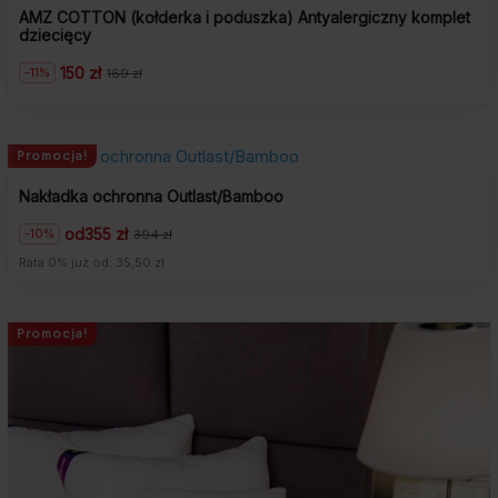
AMZ COTTON (kołderka i poduszka) Antyalergiczny komplet
dziecięcy
150 zł
-11%
169 zł
Pierwotna
Aktualna
cena
cena
wynosiła:
wynosi:
169
150
zł.
zł.
Promocja!
Nakładka ochronna Outlast/Bamboo
od
355 zł
-10%
394 zł
Pierwotna
Aktualna
cena
cena
Rata 0% już od: 35,50 zł
wynosiła:
wynosi:
394
355
zł.
zł.
Promocja!