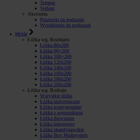
Tempur
Velfont
Akcesoria
Poszewki na poduszki
Wypełnienie do poduszek
Meble
Łóżka wg. Rozmiaru
Łóżka 80x200
Łóżka 90×200
Łóżka 100×200
Łóżka 120x200
Łóżka 140x200
Łóżka 160x200
Łóżka 180x200
Łóżka 200x200
Łóżka wg. Rodzaju
Wszystkie łóżka
Łóżka tapicerowane
Łóżka kontynentalne
Łóżka z pojemnikiem
Łóżka drewniane
Łóżka luksusowe
Łóżka skandynawskie
Łóżka Box Multisystem