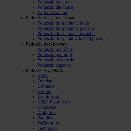
Poduszki hotelowe
Poduszki dla dzieci
Wałki do spania
Poduszki wg. Pozycji spania
Poduszki do spania na boku
Poduszki do spania na plecach
Poduszki do spania na brzuchu
Poduszki do spania w każdej pozycji
Poduszki dedykowane
Poduszki podróżne
Poduszki pod nogi
Poduszki na krzesło
Poduszki ciążowe
Poduszki wg. Marki
AMZ
Dorelan
Gomarco
Hilding
Komfort Snu
M&K Foam Koło
Materasso
Mollyflex
Paradies
PerDormire
Technogel