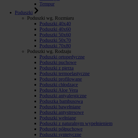
Tempur
Poduszki
Poduszki wg. Rozmiaru
Poduszki 40x40
Poduszki 40x60
Poduszki 50x60
Poduszki 50x70
Poduszki 70x80
Poduszki wg. Rodzaju
Poduszki ortopedyczne
Poduszki puchowe
Poduszki z pierza
Poduszki termoelastyczne
Poduszki profilowane
Poduszki chłodzące
Poduszki Aloe Vera
Poduszki antyalergiczne
Poduszka bambusowa
Poduszki bawełniane
Poduszki antystresowe
Poduszki wełniane
Poduszki z naturalnym wypełnieniem
Poduszki półpuchowe
Poduszki syntetyczne