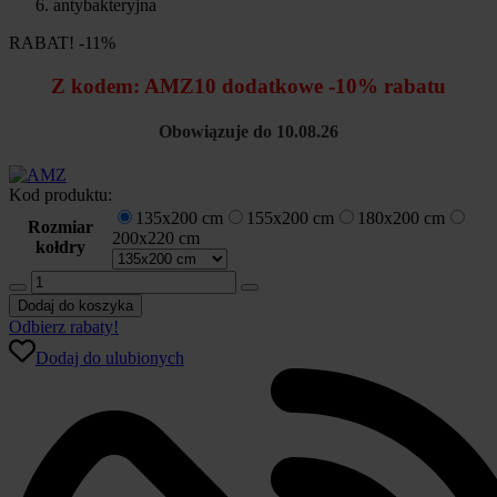
RABAT! -11%
Z kodem:
AMZ10
dodatkowe -10% rabatu
Obowiązuje do 10.08.26
Kod produktu:
135x200 cm
155x200 cm
180x200 cm
Rozmiar
200x220 cm
kołdry
ilość
AMZ
Dodaj do koszyka
BAMBOO
Odbierz rabaty!
kołdra
Dodaj do ulubionych
zimowa
antyalergiczna
i
antybakteryjna