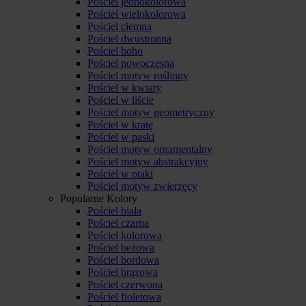
Pościel jednokolorowa
Pościel wielokolorowa
Pościel ciemna
Pościel dwustronna
Pościel boho
Pościel nowoczesna
Pościel motyw roślinny
Pościel w kwiaty
Pościel w liście
Pościel motyw geometryczny
Pościel w kratę
Pościel w paski
Pościel motyw ornamentalny
Pościel motyw abstrakcyjny
Pościel w ptaki
Pościel motyw zwierzęcy
Popularne Kolory
Pościel biała
Pościel czarna
Pościel kolorowa
Pościel beżowa
Pościel bordowa
Pościel brązowa
Pościel czerwona
Pościel fioletowa