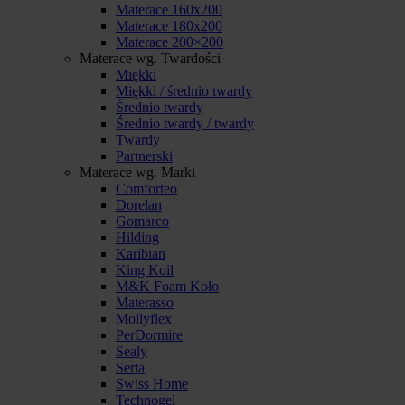
Materace 160x200
Materace 180x200
Materace 200×200
Materace wg. Twardości
Miękki
Miękki / średnio twardy
Średnio twardy
Średnio twardy / twardy
Twardy
Partnerski
Materace wg. Marki
Comforteo
Dorelan
Gomarco
Hilding
Karibian
King Koil
M&K Foam Koło
Materasso
Mollyflex
PerDormire
Sealy
Serta
Swiss Home
Technogel