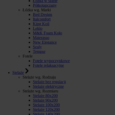
Łóżka w szafie
Półkotapczany
Łóżka wg. Marki
Bed Design
Italcomfort
King Koil
Lekto
M&K Foam Koło
Materasso
New Elegance
Sealy
Tempur
Fotele
Fotele wypoczynkowe
Fotele relaksacyjne
Stelaże
Stelaże wg. Rodzaju
Stelaże bez regulacji
Stelaże elektryczne
Stelaże wg. Rozmiaru
Stelaże 80x200
Stelaże 90x200
Stelaże 100x200
Stelaże 120x200
Stelaże 140x200