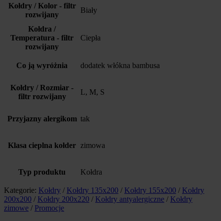
Kołdry / Kolor - filtr
Biały
rozwijany
Kołdra /
Temperatura - filtr
Ciepła
rozwijany
Co ją wyróżnia
dodatek włókna bambusa
Kołdry / Rozmiar -
L, M, S
filtr rozwijany
Przyjazny alergikom
tak
Klasa cieplna kołder
zimowa
Typ produktu
Kołdra
Kategorie:
Kołdry
/
Kołdry 135x200
/
Kołdry 155x200
/
Kołdry
200x200
/
Kołdry 200x220
/
Kołdry antyalergiczne
/
Kołdry
zimowe
/
Promocje