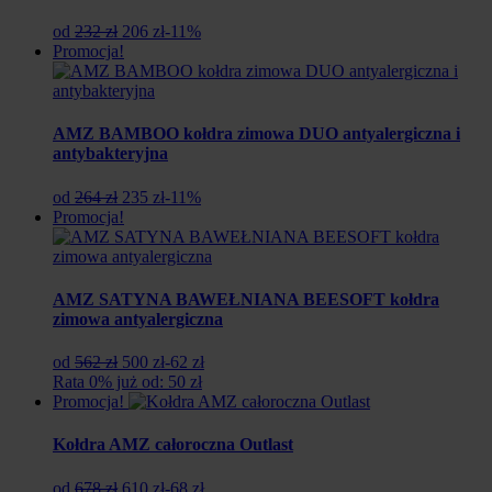
Pierwotna
Aktualna
od
232 zł
206 zł
-11%
cena
cena
Promocja!
wynosiła:
wynosi:
232
206
zł.
zł.
AMZ BAMBOO kołdra zimowa DUO antyalergiczna i
antybakteryjna
Pierwotna
Aktualna
od
264 zł
235 zł
-11%
cena
cena
Promocja!
wynosiła:
wynosi:
264
235
zł.
zł.
AMZ SATYNA BAWEŁNIANA BEESOFT kołdra
zimowa antyalergiczna
Pierwotna
Aktualna
od
562 zł
500 zł
-62 zł
cena
cena
Rata 0% już od: 50 zł
wynosiła:
wynosi:
Promocja!
562
500
zł.
zł.
Kołdra AMZ całoroczna Outlast
Pierwotna
Aktualna
od
678 zł
610 zł
-68 zł