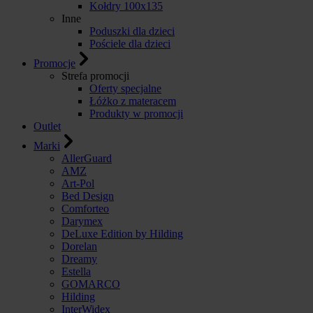
Kołdry 100x135
Inne
Poduszki dla dzieci
Pościele dla dzieci
Promocje
Strefa promocji
Oferty specjalne
Łóżko z materacem
Produkty w promocji
Outlet
Marki
AllerGuard
AMZ
Art-Pol
Bed Design
Comforteo
Darymex
DeLuxe Edition by Hilding
Dorelan
Dreamy
Estella
GOMARCO
Hilding
InterWidex