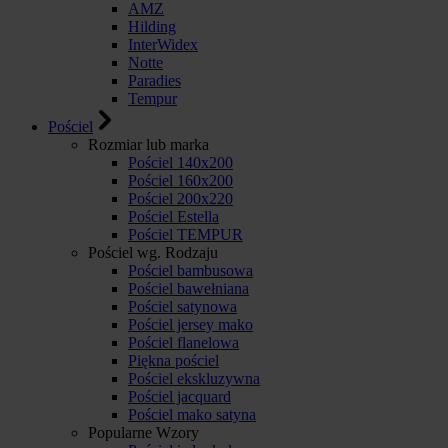
AMZ
Hilding
InterWidex
Notte
Paradies
Tempur
Pościel
Rozmiar lub marka
Pościel 140x200
Pościel 160x200
Pościel 200x220
Pościel Estella
Pościel TEMPUR
Pościel wg. Rodzaju
Pościel bambusowa
Pościel bawełniana
Pościel satynowa
Pościel jersey mako
Pościel flanelowa
Piękna pościel
Pościel ekskluzywna
Pościel jacquard
Pościel mako satyna
Popularne Wzory