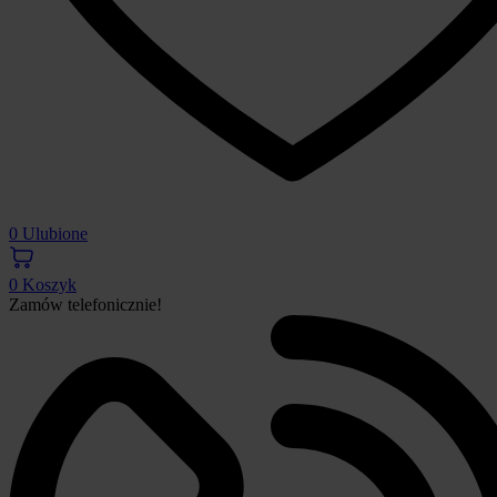
0
Ulubione
0
Koszyk
Zamów telefonicznie!