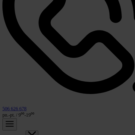
506 626 678
pn.-pt. / 9⁰⁰-19⁰⁰