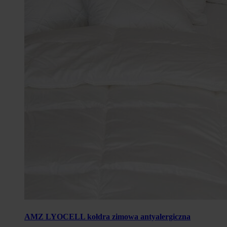
AMZ LYOCELL kołdra zimowa antyalergiczna