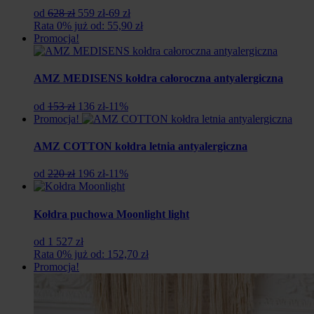
Pierwotna
Aktualna
od
628 zł
559 zł
-69 zł
cena
cena
Rata 0% już od: 55,90 zł
wynosiła:
wynosi:
Promocja!
628
559
zł.
zł.
AMZ MEDISENS kołdra całoroczna antyalergiczna
Pierwotna
Aktualna
od
153 zł
136 zł
-11%
cena
cena
Promocja!
wynosiła:
wynosi:
153
136
AMZ COTTON kołdra letnia antyalergiczna
zł.
zł.
Pierwotna
Aktualna
od
220 zł
196 zł
-11%
cena
cena
wynosiła:
wynosi:
220
196
Kołdra puchowa Moonlight light
zł.
zł.
od 1 527 zł
Rata 0% już od: 152,70 zł
Promocja!