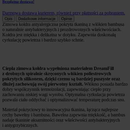
Bezpłatna dostawa!
Darmowa dostawa kurierem, również przy płatności za pobraniem.
Opis
Dodatkowe informacje
Opinie
Zimowa kołdra antyalergiczna pokryta tkaniną z włókien bambusa
o naturalnie antybakteryjnych i prozdrowotnych właściwościach.
Kołdra jest miękka i delikatna w dotyku. Zapewnia doskonałą
cyrkulację powietrza i bardzo szybko schnie.
Ciepła zimowa kołdra wypełniona materiałem DreamFill
z drobnych spiralnie skręconych włókien poliestrowych
pokrytych silikonem, dzięki czemu są bardziej puszyste oraz
dłużej zachowują swój pierwotny kształt.
Włókno posiada bardzo
dobry współczynnik termoizolacji, zapewniając ciepło przy
zachowaniu niskiej wagi wyrobu. Optymalna cyrkulacja powietrza
pozwala ciału oddychać i optymalizować temperaturę podczas snu.
Materiał pokryciowy to innowacyjna tkanina, łącząca najlepsze
cechy bawełny i bambusa. Bawełna zapewnia miękkość, a bambus
nadaje tkaninie aksamitności oraz właściwości antybakteryjnych
i antygrzybicznych.