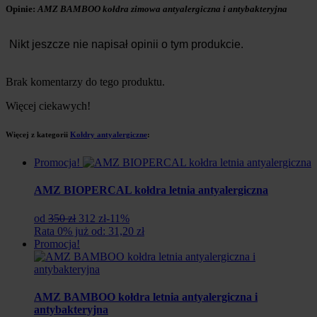
Opinie:
AMZ BAMBOO kołdra zimowa antyalergiczna i antybakteryjna
Nikt jeszcze nie napisał opinii o tym produkcie.
Brak komentarzy do tego produktu.
Więcej ciekawych!
Więcej z kategorii
Kołdry antyalergiczne
:
Promocja!
AMZ BIOPERCAL kołdra letnia antyalergiczna
Pierwotna
Aktualna
od
350 zł
312 zł
-11%
cena
cena
Rata 0% już od: 31,20 zł
wynosiła:
wynosi:
Promocja!
350
312
zł.
zł.
AMZ BAMBOO kołdra letnia antyalergiczna i
antybakteryjna