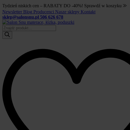
Tydzień niskich cen – RABATY DO -40%! Sprawdź w koszyku ⨠
Newsletter
Blog
Producenci
Nasze sklepy
Kontakt
sklep@salonsnu.pl
506 626 678
Wyszukiwarka
produktów