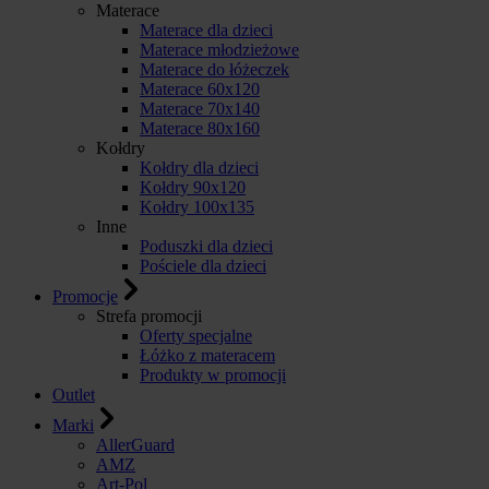
Materace
Materace dla dzieci
Materace młodzieżowe
Materace do łóżeczek
Materace 60x120
Materace 70x140
Materace 80x160
Kołdry
Kołdry dla dzieci
Kołdry 90x120
Kołdry 100x135
Inne
Poduszki dla dzieci
Pościele dla dzieci
Promocje
Strefa promocji
Oferty specjalne
Łóżko z materacem
Produkty w promocji
Outlet
Marki
AllerGuard
AMZ
Art-Pol