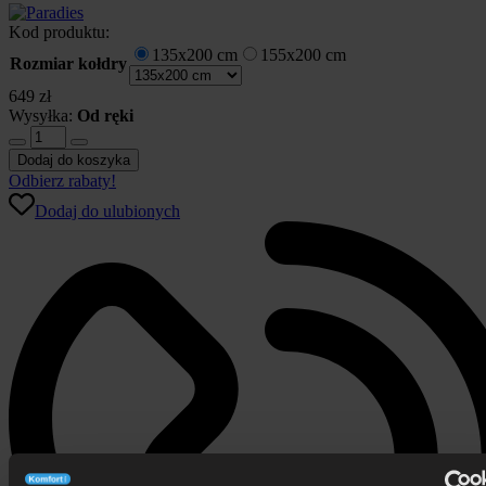
Kod produktu:
135x200 cm
155x200 cm
Rozmiar kołdry
649
zł
Wysyłka:
Od ręki
ilość
Kołdra
Dodaj do koszyka
Cotton
Odbierz rabaty!
Organic
Dodaj do ulubionych
Paradies
syntetyczna