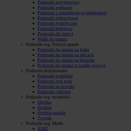
Poduszki antystresowe
Poduszki wełniane
Poduszki z naturalnym wypełnieniem
Poduszki półpuchowe
Poduszki syntetyczne
Poduszki hotelowe
Poduszki dla dzieci
Wałki do spania
Poduszki wg. Pozycji spania
Poduszki do spania na boku
Poduszki do spania na plecach
Poduszki do spania na brzuchu
Poduszki do spania w każdej pozycji
Poduszki dedykowane
Poduszki podróżne
Poduszki pod nogi
Poduszki na krzesło
Poduszki ciążowe
Poduszki wg. twardości
Miękka
Średnia
Średnio twarda
Twarda
Poduszki wg. Marki
AMZ