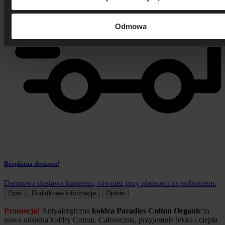
Odmowa
Bezpłatna dostawa!
Darmowa dostawa kurierem, również przy płatności za pobraniem.
Opis
Dodatkowe informacje
Opinie
Promocja!
Antyalergiczna
kołdra Paradies Cotton Organic
to
nowa odsłona kołdry Cotton. Całoroczna, przyjemnie lekka i ciepła