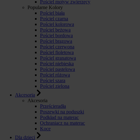
Pościel motyw zwierzęcy
Popularne Kolory
Pościel biała
Pościel czarna
Pościel kolorowa
Pościel beżowa
Pościel bordowa
Pościel brązowa
Pościel czerwona
Pościel fioletowa
Pościel granatowa
Pościel niebieska
Pościel pastelowa
Pościel różowa
Pościel szara
Pościel zielona
Akcesoria
Akcesoria
Prześcieradła
Poszewki na poduszki
Podkład na materac
Ochraniacz na materac
Koce
Dla dzieci