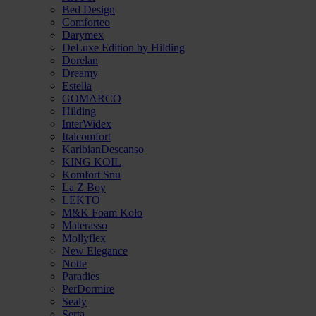
Bed Design
Comforteo
Darymex
DeLuxe Edition by Hilding
Dorelan
Dreamy
Estella
GOMARCO
Hilding
InterWidex
Italcomfort
KaribianDescanso
KING KOIL
Komfort Snu
La Z Boy
LEKTO
M&K Foam Koło
Materasso
Mollyflex
New Elegance
Notte
Paradies
PerDormire
Sealy
Serta