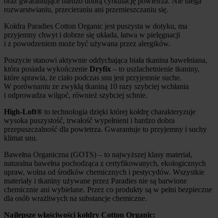
oraz gwarantujące bardzo dobrą cyrkulację powietrza. Nie ulega
rozwarstwianiu, przecieraniu ani przemieszczaniu się.
Kołdra Paradies Cotton Organic jest puszysta w dotyku, ma
przyjemny chwyt i dobrze się układa, łatwa w pielęgnacji
i z powodzeniem może być używana przez alergików.
Poszycie stanowi aktywnie oddychająca biała tkanina bawełniana,
która posiada wykończenie
Dryfix
– to uszlachetnienie tkaniny,
które sprawia, że ciało podczas snu jest przyjemnie suche.
W porównaniu ze zwykłą tkaniną 10 razy szybciej wchłania
i odprowadza wilgoć, również szybciej schnie.
High-Loft®
to technologia dzięki której kołdrę charakteryzuje
wysoka puszystość, trwałość wypełnieni i bardzo dobra
przepuszczalność dla powietrza. Gwarantuje to przyjemny i suchy
klimat snu.
Bawełna Organiczna (GOTS) – to najwyższej klasy materiał,
naturalna bawełna pochodząca z certyfikowanych, ekologicznych
upraw, wolna od środków chemicznych i pestycydów. Wszystkie
materiały i tkaniny używane przez Paradies nie są barwione
chemicznie ani wybielane. Przez co produkty są w pełni bezpieczne
dla osób wrażliwych na substancje chemiczne.
Najlepsze właściwości kołdry Cotton Organic: