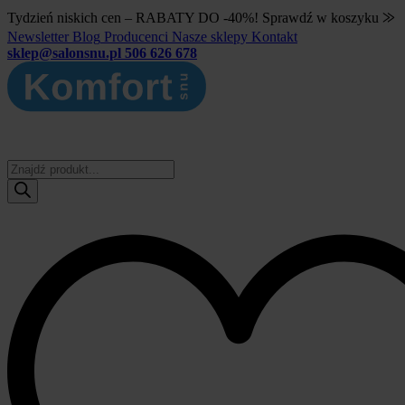
Tydzień niskich cen – RABATY DO -40%! Sprawdź w koszyku ⨠
Newsletter
Blog
Producenci
Nasze sklepy
Kontakt
sklep@salonsnu.pl
506 626 678
Wyszukiwarka
produktów