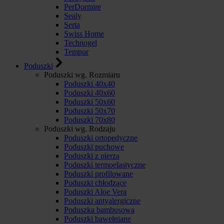
PerDormire
Sealy
Serta
Swiss Home
Technogel
Tempur
Poduszki
Poduszki wg. Rozmiaru
Poduszki 40x40
Poduszki 40x60
Poduszki 50x60
Poduszki 50x70
Poduszki 70x80
Poduszki wg. Rodzaju
Poduszki ortopedyczne
Poduszki puchowe
Poduszki z pierza
Poduszki termoelastyczne
Poduszki profilowane
Poduszki chłodzące
Poduszki Aloe Vera
Poduszki antyalergiczne
Poduszka bambusowa
Poduszki bawełniane