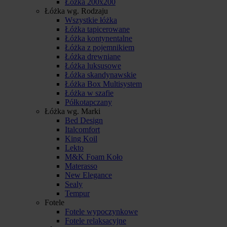
Łóżka 200x200
Łóżka wg. Rodzaju
Wszystkie łóżka
Łóżka tapicerowane
Łóżka kontynentalne
Łóżka z pojemnikiem
Łóżka drewniane
Łóżka luksusowe
Łóżka skandynawskie
Łóżka Box Multisystem
Łóżka w szafie
Półkotapczany
Łóżka wg. Marki
Bed Design
Italcomfort
King Koil
Lekto
M&K Foam Koło
Materasso
New Elegance
Sealy
Tempur
Fotele
Fotele wypoczynkowe
Fotele relaksacyjne