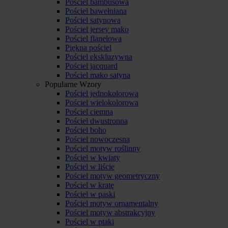
Pościel bambusowa
Pościel bawełniana
Pościel satynowa
Pościel jersey mako
Pościel flanelowa
Piękna pościel
Pościel ekskluzywna
Pościel jacquard
Pościel mako satyna
Popularne Wzory
Pościel jednokolorowa
Pościel wielokolorowa
Pościel ciemna
Pościel dwustronna
Pościel boho
Pościel nowoczesna
Pościel motyw roślinny
Pościel w kwiaty
Pościel w liście
Pościel motyw geometryczny
Pościel w kratę
Pościel w paski
Pościel motyw ornamentalny
Pościel motyw abstrakcyjny
Pościel w ptaki