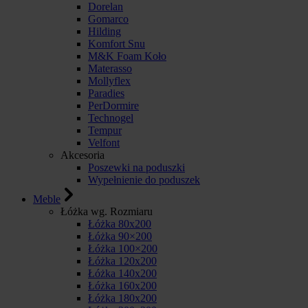
Dorelan
Gomarco
Hilding
Komfort Snu
M&K Foam Koło
Materasso
Mollyflex
Paradies
PerDormire
Technogel
Tempur
Velfont
Akcesoria
Poszewki na poduszki
Wypełnienie do poduszek
Meble
Łóżka wg. Rozmiaru
Łóżka 80x200
Łóżka 90×200
Łóżka 100×200
Łóżka 120x200
Łóżka 140x200
Łóżka 160x200
Łóżka 180x200