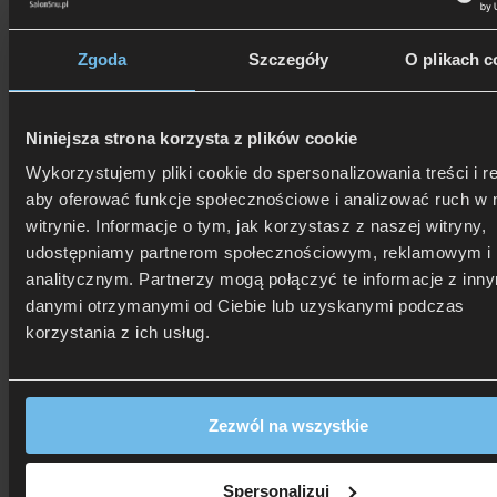
Zgoda
Szczegóły
O plikach c
Niniejsza strona korzysta z plików cookie
Wykorzystujemy pliki cookie do spersonalizowania treści i r
aby oferować funkcje społecznościowe i analizować ruch w 
witrynie. Informacje o tym, jak korzystasz z naszej witryny,
udostępniamy partnerom społecznościowym, reklamowym i
analitycznym. Partnerzy mogą połączyć te informacje z inn
danymi otrzymanymi od Ciebie lub uzyskanymi podczas
506 626 678
- Zamów telefonicznie
Zadzwoń i dowiedz się, jak dostać rabat!
korzystania z ich usług.
Zezwól na wszystkie
Spersonalizuj