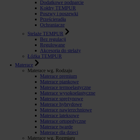
Dodatkowe podparcie
Kołdry TEMPUR
Poszwy i poszewki
Prześcieradła
Ochraniacze
Stelaże TEMPUR
Bez regulacji
Regulowane
Akcesoria do stelaży
Łóżka TEMPUR
Materace
Materace wg. Rodzaju
Materace premium
Materace piankowe
Materace termoelastyczne
Materace wysokoelastyczne
Materace sprężynowe
Materace hybrydowe
Materace nawierzchniowe
Materace lateksowe
Materace ortopedyczne
Materace twarde
Materace dla dzieci
Materace wg. Rozmiaru