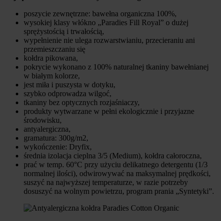
poszycie zewnętrzne: bawełna organiczna 100%,
wysokiej klasy włókno „Paradies Fill Royal” o dużej
sprężystością i trwałością,
wypełnienie nie ulega rozwarstwianiu, przecieraniu ani
przemieszczaniu się
kołdra pikowana,
pokrycie wykonano z 100% naturalnej tkaniny bawełnianej
w białym kolorze,
jest miła i puszysta w dotyku,
szybko odprowadza wilgoć,
tkaniny bez optycznych rozjaśniaczy,
produkty wytwarzane w pełni ekologicznie i przyjazne
środowisku,
antyalergiczna,
gramatura: 300g/m2,
wykończenie: Dryfix,
średnia izolacja cieplna 3/5 (Medium), kołdra całoroczna,
prać w temp. 60°C przy użyciu delikatnego detergentu (1/3
normalnej ilości), odwirowywać na maksymalnej prędkości,
suszyć na najwyższej temperaturze, w razie potrzeby
dosuszyć na wolnym powietrzu, program prania „Syntetyki”.