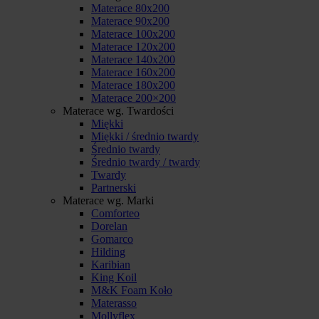
Materace 80x200
Materace 90x200
Materace 100x200
Materace 120x200
Materace 140x200
Materace 160x200
Materace 180x200
Materace 200×200
Materace wg. Twardości
Miękki
Miękki / średnio twardy
Średnio twardy
Średnio twardy / twardy
Twardy
Partnerski
Materace wg. Marki
Comforteo
Dorelan
Gomarco
Hilding
Karibian
King Koil
M&K Foam Koło
Materasso
Mollyflex