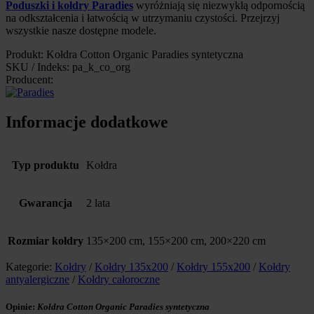
Poduszki i kołdry Paradies
wyróżniają się niezwykłą odpornością
na odkształcenia i łatwością w utrzymaniu czystości. Przejrzyj
wszystkie nasze dostępne modele.
Produkt: Kołdra Cotton Organic Paradies syntetyczna
SKU / Indeks: pa_k_co_org
Producent:
Informacje dodatkowe
Typ produktu
Kołdra
Gwarancja
2 lata
Rozmiar kołdry
135×200 cm, 155×200 cm, 200×220 cm
Kategorie:
Kołdry
/
Kołdry 135x200
/
Kołdry 155x200
/
Kołdry
antyalergiczne
/
Kołdry całoroczne
Opinie:
Kołdra Cotton Organic Paradies syntetyczna