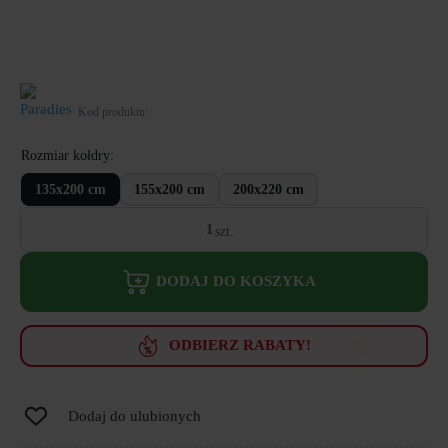
Kod produktu:
Rozmiar kołdry
135x200 cm
155x200 cm
200x220 cm
ilość
Kołdra
letnia
Crystal
DODAJ DO KOSZYKA
Light
Paradies
puchowa
ODBIERZ RABATY!
Dodaj do ulubionych