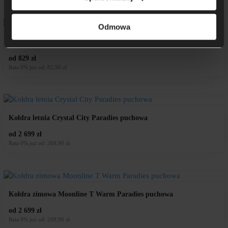
Odmowa
Kołdra całoroczna Prosa Organic Paradies
od 829 zł
Rata 0% już od: 82,90 zł
Kołdra letnia Crystal City Paradies puchowa
od 2 699 zł
Rata 0% już od: 269,90 zł
Kołdra zimowa Moonline T Warm Paradies puchowa
od 2 699 zł
Rata 0% już od: 269,90 zł