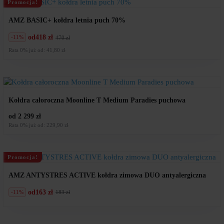
Promocja!
AMZ BASIC+ kołdra letnia puch 70%
od
418 zł
-11%
470 zł
Pierwotna
Aktualna
cena
cena
Rata 0% już od: 41,80 zł
wynosiła:
wynosi:
470
418
zł.
zł.
Kołdra całoroczna Moonline T Medium Paradies puchowa
od 2 299 zł
Rata 0% już od: 229,90 zł
Promocja!
AMZ ANTYSTRES ACTIVE kołdra zimowa DUO antyalergiczna
od
163 zł
-11%
183 zł
Pierwotna
Aktualna
cena
cena
wynosiła:
wynosi:
183
163