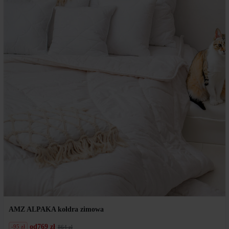
AMZ ALPAKA kołdra zimowa
od
769 zł
-95 zł
864 zł