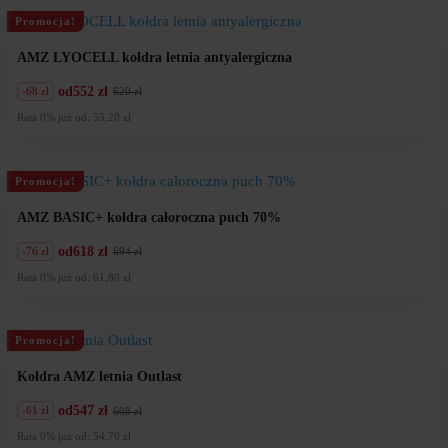
Promocja!
AMZ LYOCELL kołdra letnia antyalergiczna
od
552 zł
-68 zł
620 zł
Pierwotna
Aktualna
cena
cena
Rata 0% już od: 55,20 zł
wynosiła:
wynosi:
620
552
zł.
zł.
Promocja!
AMZ BASIC+ kołdra całoroczna puch 70%
od
618 zł
-76 zł
694 zł
Pierwotna
Aktualna
cena
cena
Rata 0% już od: 61,80 zł
wynosiła:
wynosi:
694
618
zł.
zł.
Promocja!
Kołdra AMZ letnia Outlast
od
547 zł
-61 zł
608 zł
Pierwotna
Aktualna
cena
cena
Rata 0% już od: 54,70 zł