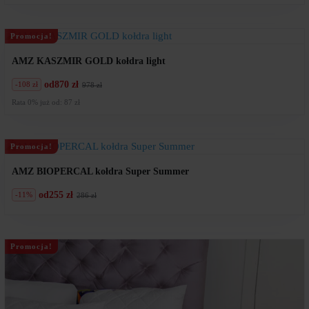
wynosiła:
wynosi:
608
547
zł.
zł.
Promocja!
AMZ KASZMIR GOLD kołdra light
od
870 zł
-108 zł
978 zł
Pierwotna
Aktualna
cena
cena
Rata 0% już od: 87 zł
wynosiła:
wynosi:
978
870
zł.
zł.
Promocja!
AMZ BIOPERCAL kołdra Super Summer
od
255 zł
-11%
286 zł
Pierwotna
Aktualna
cena
cena
wynosiła:
wynosi:
286
255
zł.
zł.
Promocja!