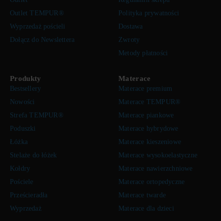
Outlet TEMPUR®
Polityka prywatności
Wyprzedaż pościeli
Dostawa
Dołącz do Newslettera
Zwroty
Metody płatności
Produkty
Materace
Bestsellery
Materace premium
Nowości
Materace TEMPUR®
Strefa TEMPUR®
Materace piankowe
Poduszki
Materace hybrydowe
Łóżka
Materace kieszeniowe
Stelaże do łóżek
Materace wysokoelastyczne
Kołdry
Materace nawierzchniowe
Pościele
Materace ortopedyczne
Prześcieradła
Materace twarde
Wyprzedaż
Materace dla dzieci