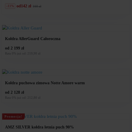
od
142 zł
-11%
160 zł
Pierwotna
Aktualna
cena
cena
wynosiła:
wynosi:
160
142
zł.
zł.
Kołdra AllerGuard Całoroczna
od 2 199 zł
Rata 0% już od: 219,90 zł
Kołdra puchowa zimowa Notte Amore warm
od 2 128 zł
Rata 0% już od: 212,80 zł
Promocja!
AMZ SILVER kołdra letnia puch 90%