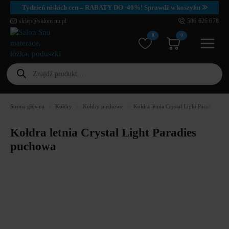
Tydzień niskich cen – RABATY DO -40%! Sprawdź w koszyku ⨠
sklep@salonsnu.pl
506 626 678
0
0
Wyszukiwarka
produktów
Strona główna
Kołdry
Kołdry puchowe
Kołdra letnia Crystal Light Paradies pu
Kołdra letnia Crystal Light Paradies
puchowa