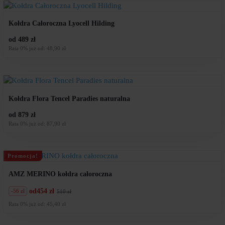
zł.
zł.
Kołdra Całoroczna Lyocell Hilding
od 489 zł
Rata 0% już od: 48,90 zł
Kołdra Flora Tencel Paradies naturalna
od 879 zł
Rata 0% już od: 87,90 zł
Promocja!
AMZ MERINO kołdra całoroczna
od
454 zł
-56 zł
510 zł
Pierwotna
Aktualna
cena
cena
Rata 0% już od: 45,40 zł
wynosiła:
wynosi:
510
454