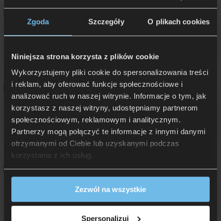
Zgoda
Szczegóły
O plikach cookies
Kołdra całoroczna Moonline T Medium Paradies puchowa
od 2 299 zł
Niniejsza strona korzysta z plików cookie
Rata 0% już od: 229,90 zł
Wykorzystujemy pliki cookie do spersonalizowania treści
i reklam, aby oferować funkcje społecznościowe i
analizować ruch w naszej witrynie. Informacje o tym, jak
Kołdra Cotton Summernight Organic Plus Paradies naturalna –
korzystasz z naszej witryny, udostępniamy partnerom
całoroczna
społecznościowym, reklamowym i analitycznym.
od 719 zł
Partnerzy mogą połączyć te informacje z innymi danymi
Rata 0% już od: 71,90 zł
otrzymanymi od Ciebie lub uzyskanymi podczas
korzystania z ich usług.
Kołdra zimowa Crystal Warm Paradies puchowa
Zezwól na wszystkie
od 3 299 zł
Rata 0% już od: 329,90 zł
Spersonalizuj