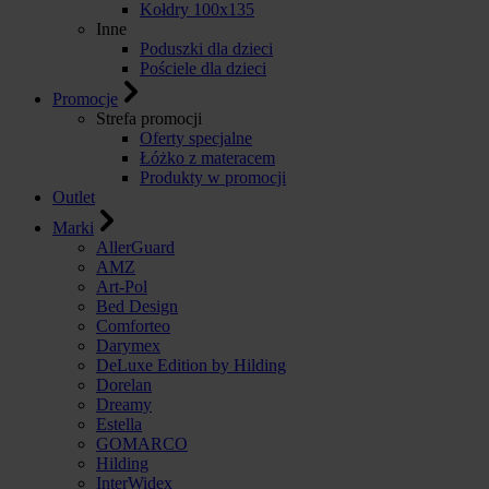
Kołdry 100x135
Inne
Poduszki dla dzieci
Pościele dla dzieci
Promocje
Strefa promocji
Oferty specjalne
Łóżko z materacem
Produkty w promocji
Outlet
Marki
AllerGuard
AMZ
Art-Pol
Bed Design
Comforteo
Darymex
DeLuxe Edition by Hilding
Dorelan
Dreamy
Estella
GOMARCO
Hilding
InterWidex