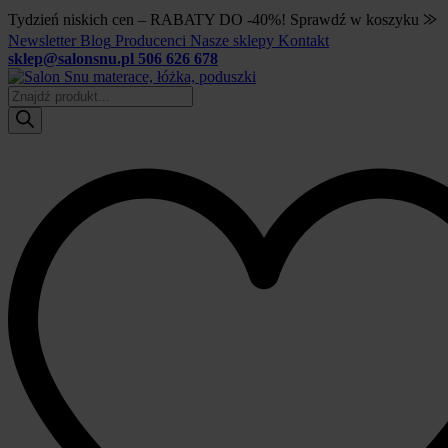
Tydzień niskich cen – RABATY DO -40%! Sprawdź w koszyku ⨠
Newsletter
Blog
Producenci
Nasze sklepy
Kontakt
sklep@salonsnu.pl
506 626 678
Wyszukiwarka
produktów