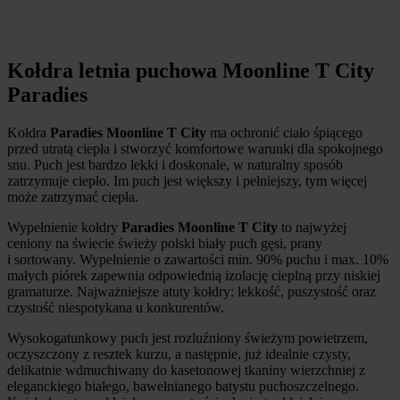
Kołdra letnia puchowa Moonline T City
Paradies
Kołdra
Paradies
Moonline T City
ma ochronić ciało śpiącego
przed utratą ciepła i stworzyć komfortowe warunki dla spokojnego
snu. Puch jest bardzo lekki i doskonale, w naturalny sposób
zatrzymuje ciepło. Im puch jest większy i pełniejszy, tym więcej
może zatrzymać ciepła.
Wypełnienie kołdry
Paradies Moonline T City
to najwyżej
ceniony na świecie świeży polski biały puch gęsi, prany
i sortowany. Wypełnienie o zawartości min. 90% puchu i max. 10%
małych piórek zapewnia odpowiednią izolację cieplną przy niskiej
gramaturze. Najważniejsze atuty kołdry: lekkość, puszystość oraz
czystość niespotykana u konkurentów.
Wysokogatunkowy puch jest rozluźniony świeżym powietrzem,
oczyszczony z resztek kurzu, a następnie, już idealnie czysty,
delikatnie wdmuchiwany do kasetonowej tkaniny wierzchniej z
eleganckiego białego, bawełnianego batystu puchoszczelnego.