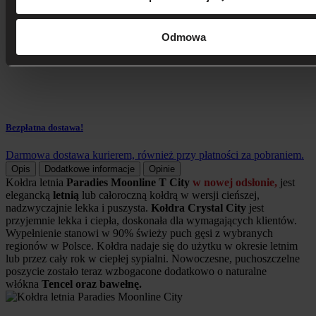
Odmowa
Bezpłatna dostawa!
Darmowa dostawa kurierem, również przy płatności za pobraniem.
Opis
Dodatkowe informacje
Opinie
Kołdra letnia
Paradies Moonline T City
w nowej odsłonie,
jest
elegancką
letnią
lub
całoroczną kołdrą w wersji cieńszej,
nadzwyczajnie lekka i puszysta.
Kołdra Crystal City
jest
przyjemnie lekka i ciepła, doskonała dla wymagających klientów.
Wypełnienie stanowi w 90% świeży puch gęsi z wybranych
regionów w Polsce.
Kołdra nadaje się do użytku w okresie letnim
lub przez cały rok w ciepłej sypialni.
Nowoczesne, puchoszczelne
poszycie zostało teraz wzbogacone dodatkowo o naturalne
włókna
Tencel oraz bawełnę.