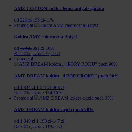
997
818
zł.
zł.
AMZ COTTON kołdra letnia antyalergiczna
Pierwotna
Aktualna
od
220 zł
196 zł
-11%
cena
cena
Promocja!
wynosiła:
wynosi:
220
196
Kołdra AMZ całoroczna Batyst
zł.
zł.
Pierwotna
Aktualna
od
434 zł
391 zł
-10%
cena
cena
Rata 0% już od: 39,10 zł
wynosiła:
wynosi:
Promocja!
434
391
zł.
zł.
AMZ DREAM kołdra „4 PORY ROKU” puch 90%
Pierwotna
Aktualna
od
1 844 zł
1 641 zł
-203 zł
cena
cena
Rata 0% już od: 164,10 zł
wynosiła:
wynosi:
Promocja!
1
1
844
641
AMZ DREAM kołdra ciepła puch 90%
zł.
zł.
Pierwotna
Aktualna
od
1 340 zł
1 193 zł
-147 zł
cena
cena
Rata 0% już od: 119,30 zł
wynosiła:
wynosi: