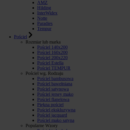
AMZ
Hilding
InterWidex
Notte
Paradies
Tempur
Pościel
Rozmiar lub marka
Pościel 140x200
Pościel 160x200
Pościel 200x220
Pościel Estella
Pościel TEMPUR
Pościel wg. Rodzaju
Pościel bambusowa
Pościel bawełniana
Pościel satynowa
Pościel jersey mako
Pościel flanelowa
Piękna pościel
Pościel ekskluzywna
Pościel jacquard
Pościel mako satyna
Popularne Wzory