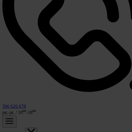
506 626 678
pn.-pt. / 10⁰⁰-18⁰⁰