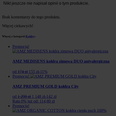
Nikt jeszcze nie napisał opinii o tym produkcie.
Brak komentarzy do tego produktu.
Więcej ciekawych!
Więcej z kategorii
Kołdry
:
Promocja!
AMZ MEDISENS kołdra zimowa DUO antyalergiczna
Pierwotna
Aktualna
od
174 zł
155 zł
-11%
cena
cena
Promocja!
wynosiła:
wynosi:
174
155
AMZ PREMIUM GOLD kołdra City
zł.
zł.
Pierwotna
Aktualna
od
1 290 zł
1 148 zł
-142 zł
cena
cena
Rata 0% już od: 114,80 zł
wynosiła:
wynosi:
Promocja!
1
1
290
148