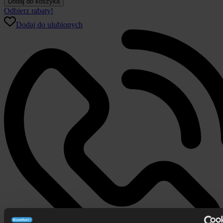
Dodaj do koszyka
letnia
Odbierz rabaty!
Moonline
Dodaj do ulubionych
T
City
Paradies
puchowa