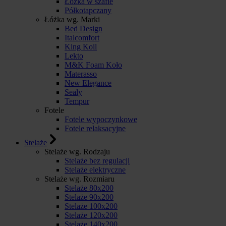
Łóżka w szafie
Półkotapczany
Łóżka wg. Marki
Bed Design
Italcomfort
King Koil
Lekto
M&K Foam Koło
Materasso
New Elegance
Sealy
Tempur
Fotele
Fotele wypoczynkowe
Fotele relaksacyjne
Stelaże
Stelaże wg. Rodzaju
Stelaże bez regulacji
Stelaże elektryczne
Stelaże wg. Rozmiaru
Stelaże 80x200
Stelaże 90x200
Stelaże 100x200
Stelaże 120x200
Stelaże 140x200