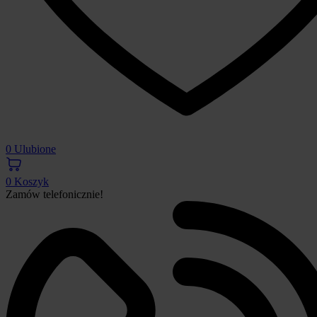
0
Ulubione
0
Koszyk
Zamów telefonicznie!