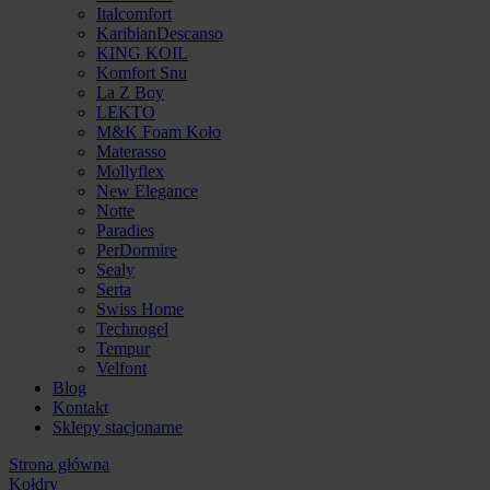
Italcomfort
KaribianDescanso
KING KOIL
Komfort Snu
La Z Boy
LEKTO
M&K Foam Koło
Materasso
Mollyflex
New Elegance
Notte
Paradies
PerDormire
Sealy
Serta
Swiss Home
Technogel
Tempur
Velfont
Blog
Kontakt
Sklepy stacjonarne
Strona główna
Kołdry