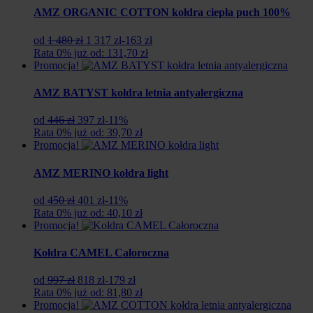
zł.
zł.
AMZ ORGANIC COTTON kołdra ciepła puch 100%
Pierwotna
Aktualna
od
1 480 zł
1 317 zł
-163 zł
cena
cena
Rata 0% już od: 131,70 zł
wynosiła:
wynosi:
Promocja!
1
1
480
317
AMZ BATYST kołdra letnia antyalergiczna
zł.
zł.
Pierwotna
Aktualna
od
446 zł
397 zł
-11%
cena
cena
Rata 0% już od: 39,70 zł
wynosiła:
wynosi:
Promocja!
446
397
zł.
zł.
AMZ MERINO kołdra light
Pierwotna
Aktualna
od
450 zł
401 zł
-11%
cena
cena
Rata 0% już od: 40,10 zł
wynosiła:
wynosi:
Promocja!
450
401
zł.
zł.
Kołdra CAMEL Całoroczna
Pierwotna
Aktualna
od
997 zł
818 zł
-179 zł
cena
cena
Rata 0% już od: 81,80 zł
wynosiła:
wynosi:
Promocja!