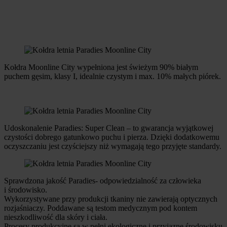
Kołdra Moonline City wypełniona jest świeżym 90% białym
puchem gęsim, klasy I, idealnie czystym i max. 10% małych piórek.
Udoskonalenie Paradies: Super Clean – to gwarancja wyjątkowej
czystości dobrego gatunkowo puchu i pierza. Dzięki dodatkowemu
oczyszczaniu jest czyściejszy niż wymagają tego przyjęte standardy.
Sprawdzona jakość Paradies- odpowiedzialność za człowieka
i środowisko.
Wykorzystywane przy produkcji tkaniny nie zawierają optycznych
rozjaśniaczy. Poddawane są testom medycznym pod kontem
nieszkodliwość dla skóry i ciała.
Procesy produkcyjne są w pełni ekologiczne i przyjazne środowisku