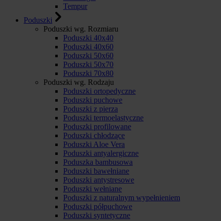
Tempur
Poduszki
Poduszki wg. Rozmiaru
Poduszki 40x40
Poduszki 40x60
Poduszki 50x60
Poduszki 50x70
Poduszki 70x80
Poduszki wg. Rodzaju
Poduszki ortopedyczne
Poduszki puchowe
Poduszki z pierza
Poduszki termoelastyczne
Poduszki profilowane
Poduszki chłodzące
Poduszki Aloe Vera
Poduszki antyalergiczne
Poduszka bambusowa
Poduszki bawełniane
Poduszki antystresowe
Poduszki wełniane
Poduszki z naturalnym wypełnieniem
Poduszki półpuchowe
Poduszki syntetyczne