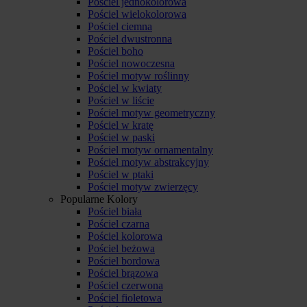
Pościel jednokolorowa
Pościel wielokolorowa
Pościel ciemna
Pościel dwustronna
Pościel boho
Pościel nowoczesna
Pościel motyw roślinny
Pościel w kwiaty
Pościel w liście
Pościel motyw geometryczny
Pościel w kratę
Pościel w paski
Pościel motyw ornamentalny
Pościel motyw abstrakcyjny
Pościel w ptaki
Pościel motyw zwierzęcy
Popularne Kolory
Pościel biała
Pościel czarna
Pościel kolorowa
Pościel beżowa
Pościel bordowa
Pościel brązowa
Pościel czerwona
Pościel fioletowa