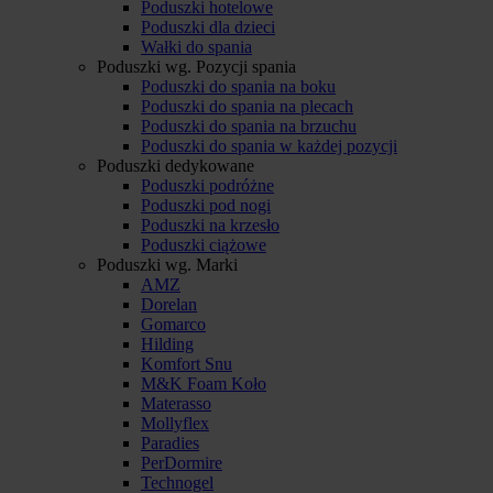
Poduszki hotelowe
Poduszki dla dzieci
Wałki do spania
Poduszki wg. Pozycji spania
Poduszki do spania na boku
Poduszki do spania na plecach
Poduszki do spania na brzuchu
Poduszki do spania w każdej pozycji
Poduszki dedykowane
Poduszki podróżne
Poduszki pod nogi
Poduszki na krzesło
Poduszki ciążowe
Poduszki wg. Marki
AMZ
Dorelan
Gomarco
Hilding
Komfort Snu
M&K Foam Koło
Materasso
Mollyflex
Paradies
PerDormire
Technogel