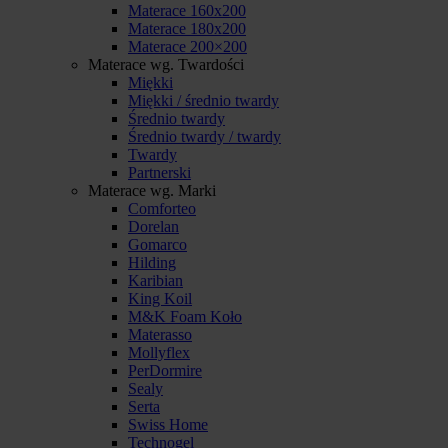
Materace 160x200
Materace 180x200
Materace 200×200
Materace wg. Twardości
Miękki
Miękki / średnio twardy
Średnio twardy
Średnio twardy / twardy
Twardy
Partnerski
Materace wg. Marki
Comforteo
Dorelan
Gomarco
Hilding
Karibian
King Koil
M&K Foam Koło
Materasso
Mollyflex
PerDormire
Sealy
Serta
Swiss Home
Technogel