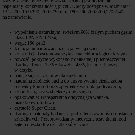
Każdy kaseton oddzielony wszytą ścianką jest oddzielnie
napełniany konkretna ilością puchu. Kołdry dostępne w rozmiarach
135×200, 155×200, 200×220 oraz 180×200,200×200,220×240
na zamówienie.
wypełnienie naturalnym, świeżym 90% białym puchem gęsim
klasy I PN-EN 12934,
waga: 160 g/m2,
Izolacja: umiarkowana izolacja, wersja wiosna-lato
konstrukcja kasetonowa szyta eleganckim ściegiem krytym,
nowość: pokrycie wykonano z delikatnej i puchoszczelnej
tkaniny: Tencel 52% + bawełna 48%, jest miła i puszysta
w dotyku,
nadaje się do użytku w okresie letnim,
naturalna zdolność puchu do utrzymywania ciepła zadba
o idealny komfort oraz optymalne warunki podczas snu,
kolor: biały, bez wybielaczy optycznych,
opakowanie: Transparentna oddychająca walizka,
materiałowo-foliowa,
czystość Super Clean,
tkaniny i materiały badane są pod kątem zawartości substancji
szkodliwych. Przeprowadzamy medyczne testy tkanin pod
kątem nieszkodliwości dla skóry i ciała.