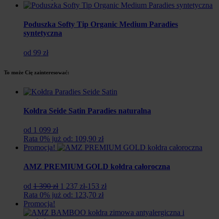
Poduszka Softy Tip Organic Medium Paradies
syntetyczna
od 99 zł
To może Cię zainteresować:
Kołdra Seide Satin Paradies naturalna
od 1 099 zł
Rata 0% już od: 109,90 zł
Promocja!
AMZ PREMIUM GOLD kołdra całoroczna
Pierwotna
Aktualna
od
1 390 zł
1 237 zł
-153 zł
cena
cena
Rata 0% już od: 123,70 zł
wynosiła:
wynosi:
Promocja!
1
1