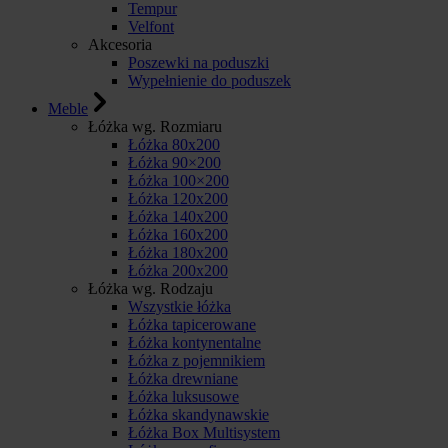
Tempur
Velfont
Akcesoria
Poszewki na poduszki
Wypełnienie do poduszek
Meble
Łóżka wg. Rozmiaru
Łóżka 80x200
Łóżka 90×200
Łóżka 100×200
Łóżka 120x200
Łóżka 140x200
Łóżka 160x200
Łóżka 180x200
Łóżka 200x200
Łóżka wg. Rodzaju
Wszystkie łóżka
Łóżka tapicerowane
Łóżka kontynentalne
Łóżka z pojemnikiem
Łóżka drewniane
Łóżka luksusowe
Łóżka skandynawskie
Łóżka Box Multisystem