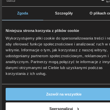
Zgoda
Szczegóły
O plikach c
Niniejsza strona korzysta z plików cookie
506 626 678
- Zamów telefonicznie
Zadzwoń i dowiedz się, jak dostać rabat!
Wykorzystujemy pliki cookie do spersonalizowania treści i r
aby oferować funkcje społecznościowe i analizować ruch w 
witrynie. Informacje o tym, jak korzystasz z naszej witryny,
udostępniamy partnerom społecznościowym, reklamowym i
analitycznym. Partnerzy mogą połączyć te informacje z inn
danymi otrzymanymi od Ciebie lub uzyskanymi podczas
korzystania z ich usług.
Zezwól na wszystkie
Spersonalizuj