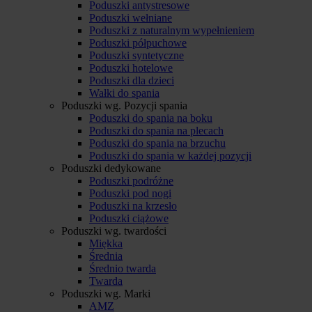
Poduszki antystresowe
Poduszki wełniane
Poduszki z naturalnym wypełnieniem
Poduszki półpuchowe
Poduszki syntetyczne
Poduszki hotelowe
Poduszki dla dzieci
Wałki do spania
Poduszki wg. Pozycji spania
Poduszki do spania na boku
Poduszki do spania na plecach
Poduszki do spania na brzuchu
Poduszki do spania w każdej pozycji
Poduszki dedykowane
Poduszki podróżne
Poduszki pod nogi
Poduszki na krzesło
Poduszki ciążowe
Poduszki wg. twardości
Miękka
Średnia
Średnio twarda
Twarda
Poduszki wg. Marki
AMZ