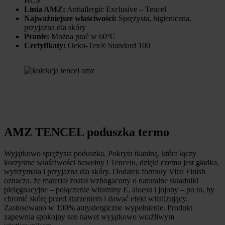
HCS
Linia AMZ:
Antiallergic Exclusive – Tencel
Najważniejsze właściwości:
Sprężysta, higieniczna,
przyjazna dla skóry
Pranie:
Można prać w 60°C
Certyfikaty:
Oeko-Tex® Standard 100
AMZ TENCEL poduszka termo
Wyjątkowo sprężysta poduszka. Pokryta tkaniną, która łączy
korzystne właściwości bawełny i Tencelu, dzięki czemu jest gładka,
wytrzymała i przyjazna dla skóry.
Dodatek formuły Vital Finish
oznacza, że materiał został wzbogacony o naturalne składniki
pielęgnacyjne – połączenie witaminy E, aloesu i jojoby – po to, by
chronić skórę przed starzeniem i dawać efekt witalizujący.
Zastosowano w 100% antyalergiczne wypełnienie. Produkt
zapewnia spokojny sen nawet wyjątkowo wrażliwym