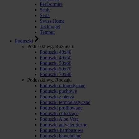
PerDormire
Sealy
Serta
Swiss Home
Technogel
Tempur
Poduszki
Poduszki wg. Rozmiaru
Poduszki 40x40
Poduszki 40x60
Poduszki 50x60
Poduszki 50x70
Poduszki 70x80
Poduszki wg. Rodzaju
Poduszki ortopedyczne
Poduszki puchowe
Poduszki z pierza
Poduszki termoelastyczne
Poduszki profilowane
Poduszki chłodzące
Poduszki Aloe Vera
Poduszki antyalergiczne
Poduszka bambusowa
Poduszki bawełniane