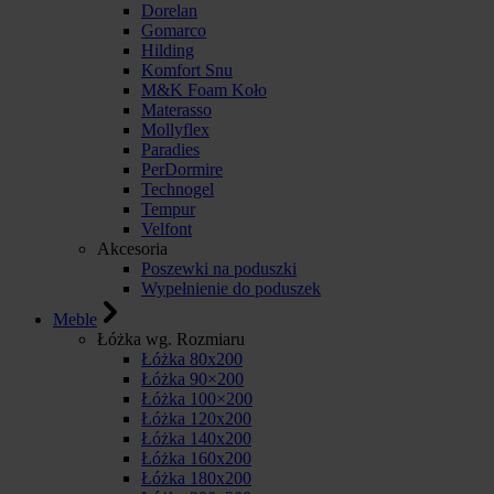
Dorelan
Gomarco
Hilding
Komfort Snu
M&K Foam Koło
Materasso
Mollyflex
Paradies
PerDormire
Technogel
Tempur
Velfont
Akcesoria
Poszewki na poduszki
Wypełnienie do poduszek
Meble
Łóżka wg. Rozmiaru
Łóżka 80x200
Łóżka 90×200
Łóżka 100×200
Łóżka 120x200
Łóżka 140x200
Łóżka 160x200
Łóżka 180x200