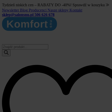
Tydzień niskich cen – RABATY DO -40%! Sprawdź w koszyku ⨠
Newsletter
Blog
Producenci
Nasze sklepy
Kontakt
sklep@salonsnu.pl
506 626 678
Wyszukiwarka
produktów