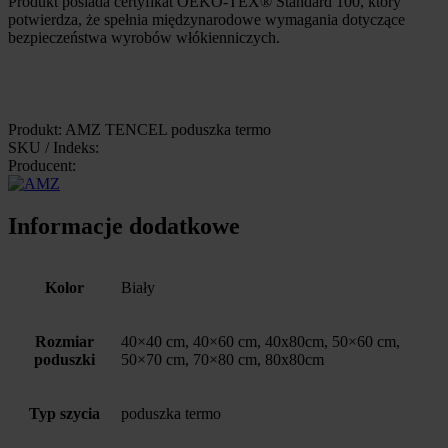
Produkt posiada certyfikat OEKO-TEX® Standard 100, który
potwierdza, że spełnia międzynarodowe wymagania dotyczące
bezpieczeństwa wyrobów włókienniczych.
Produkt: AMZ TENCEL poduszka termo
SKU / Indeks:
Producent:
Informacje dodatkowe
Kolor
Biały
Rozmiar
40×40 cm, 40×60 cm, 40x80cm, 50×60 cm,
poduszki
50×70 cm, 70×80 cm, 80x80cm
Typ szycia
poduszka termo