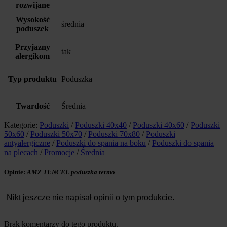
rozwijane
Wysokość
średnia
poduszek
Przyjazny
tak
alergikom
Typ produktu
Poduszka
Twardość
Średnia
Kategorie:
Poduszki
/
Poduszki 40x40
/
Poduszki 40x60
/
Poduszki
50x60
/
Poduszki 50x70
/
Poduszki 70x80
/
Poduszki
antyalergiczne
/
Poduszki do spania na boku
/
Poduszki do spania
na plecach
/
Promocje
/
Średnia
Opinie:
AMZ TENCEL poduszka termo
Nikt jeszcze nie napisał opinii o tym produkcie.
Brak komentarzy do tego produktu.