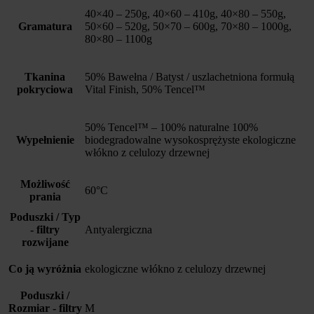
40×40 – 250g, 40×60 – 410g, 40×80 – 550g,
Gramatura
50×60 – 520g, 50×70 – 600g, 70×80 – 1000g,
80×80 – 1100g
Tkanina
50% Bawełna / Batyst / uszlachetniona formułą
pokryciowa
Vital Finish, 50% Tencel™
50% Tencel™ – 100% naturalne 100%
Wypełnienie
biodegradowalne wysokosprężyste ekologiczne
włókno z celulozy drzewnej
Możliwość
60°C
prania
Poduszki / Typ
- filtry
Antyalergiczna
rozwijane
Co ją wyróżnia
ekologiczne włókno z celulozy drzewnej
Poduszki /
Rozmiar - filtry
M