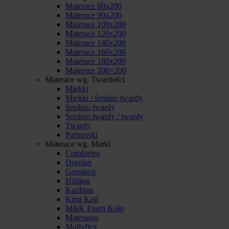
Materace 80x200
Materace 90x200
Materace 100x200
Materace 120x200
Materace 140x200
Materace 160x200
Materace 180x200
Materace 200×200
Materace wg. Twardości
Miękki
Miękki / średnio twardy
Średnio twardy
Średnio twardy / twardy
Twardy
Partnerski
Materace wg. Marki
Comforteo
Dorelan
Gomarco
Hilding
Karibian
King Koil
M&K Foam Koło
Materasso
Mollyflex