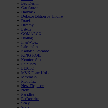
Bed Design
Comforteo
Darymex
DeLuxe Edition by Hilding
Dorelan
Dreamy
Estella
GOMARCO
Hilding
InterWidex
Italcomfort
KaribianDescanso
KING KOIL
Komfort Snu
La Z Boy
LEKTO
M&K Foam Koło
Materasso
Mollyflex
New Elegance
Notte
Paradies
PerDormire
Sealy
Serta