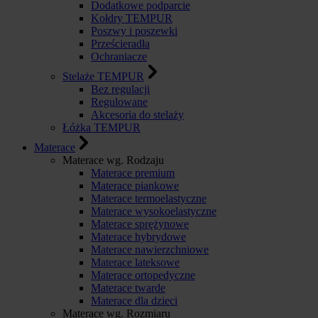
Dodatkowe podparcie
Kołdry TEMPUR
Poszwy i poszewki
Prześcieradła
Ochraniacze
Stelaże TEMPUR
Bez regulacji
Regulowane
Akcesoria do stelaży
Łóżka TEMPUR
Materace
Materace wg. Rodzaju
Materace premium
Materace piankowe
Materace termoelastyczne
Materace wysokoelastyczne
Materace sprężynowe
Materace hybrydowe
Materace nawierzchniowe
Materace lateksowe
Materace ortopedyczne
Materace twarde
Materace dla dzieci
Materace wg. Rozmiaru