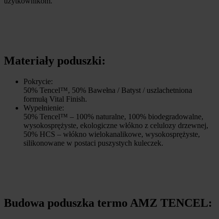
użytkownikom.
Materiały poduszki:
Pokrycie:
50% Tencel™, 50% Bawełna / Batyst / uszlachetniona
formułą Vital Finish.
Wypełnienie:
50% Tencel™ – 100% naturalne, 100% biodegradowalne,
wysokosprężyste, ekologiczne włókno z celulozy drzewnej,
50% HCS – włókno wielokanalikowe, wysokosprężyste,
silikonowane w postaci puszystych kuleczek.
Budowa poduszka termo AMZ TENCEL: