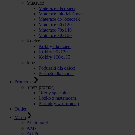
Materace
Materace dla dzieci
Materace młodzieżowe
Materace do łóżeczek
Materace 60x120
Materace 70x140
Materace 80x160
Kołdry
Kołdry dla dzieci
Kołdry 90x120
Kołdry 100x135
Inne
Poduszki dla dzieci
Pościele dla dzieci
Promocje
Strefa promocji
Oferty specjalne
Łóżko z materacem
Produkty w promocji
Outlet
Marki
AllerGuard
AMZ
Art-Pol