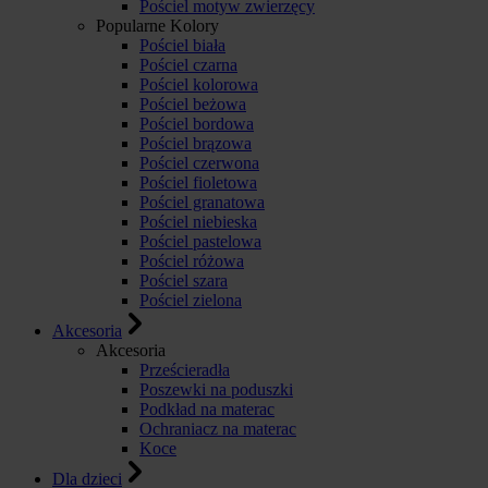
Pościel motyw zwierzęcy
Popularne Kolory
Pościel biała
Pościel czarna
Pościel kolorowa
Pościel beżowa
Pościel bordowa
Pościel brązowa
Pościel czerwona
Pościel fioletowa
Pościel granatowa
Pościel niebieska
Pościel pastelowa
Pościel różowa
Pościel szara
Pościel zielona
Akcesoria
Akcesoria
Prześcieradła
Poszewki na poduszki
Podkład na materac
Ochraniacz na materac
Koce
Dla dzieci