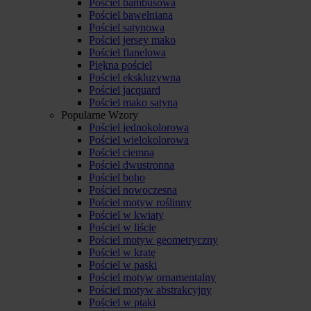
Pościel bambusowa
Pościel bawełniana
Pościel satynowa
Pościel jersey mako
Pościel flanelowa
Piękna pościel
Pościel ekskluzywna
Pościel jacquard
Pościel mako satyna
Popularne Wzory
Pościel jednokolorowa
Pościel wielokolorowa
Pościel ciemna
Pościel dwustronna
Pościel boho
Pościel nowoczesna
Pościel motyw roślinny
Pościel w kwiaty
Pościel w liście
Pościel motyw geometryczny
Pościel w kratę
Pościel w paski
Pościel motyw ornamentalny
Pościel motyw abstrakcyjny
Pościel w ptaki