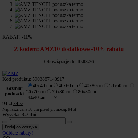
RABAT! -11%
Z kodem:
AMZ10
dodatkowe -10% rabatu
Obowiązuje do 10.08.26
Kod produktu:
5903887148917
40x40 cm
40x60 cm
40x80cm
50x60 cm
Rozmiar
50x70 cm
70x80 cm
80x80cm
poduszki
Pierwotna
Aktualna
94
zł
84
zł
cena
cena
Najniższa cena 30 dni przed promocją: 94 zł
wynosiła:
wynosi:
Wysyłka:
3-7 dni
ilość
94 zł.
84 zł.
AMZ
Dodaj do koszyka
TENCEL
Odbierz rabaty!
poduszka