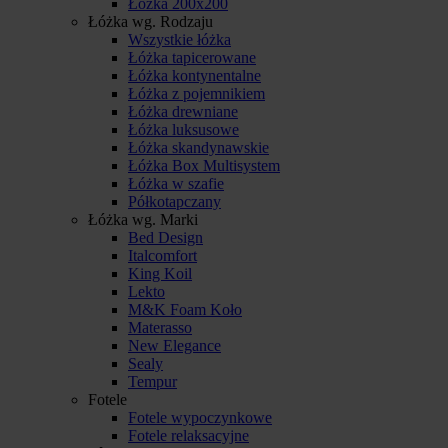
Łóżka 200x200
Łóżka wg. Rodzaju
Wszystkie łóżka
Łóżka tapicerowane
Łóżka kontynentalne
Łóżka z pojemnikiem
Łóżka drewniane
Łóżka luksusowe
Łóżka skandynawskie
Łóżka Box Multisystem
Łóżka w szafie
Półkotapczany
Łóżka wg. Marki
Bed Design
Italcomfort
King Koil
Lekto
M&K Foam Koło
Materasso
New Elegance
Sealy
Tempur
Fotele
Fotele wypoczynkowe
Fotele relaksacyjne