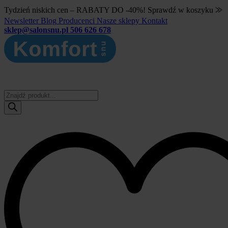
Tydzień niskich cen – RABATY DO -40%! Sprawdź w koszyku ⨠
Newsletter
Blog
Producenci
Nasze sklepy
Kontakt
sklep@salonsnu.pl
506 626 678
Wyszukiwarka
produktów