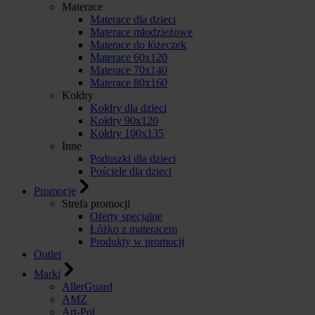
Materace
Materace dla dzieci
Materace młodzieżowe
Materace do łóżeczek
Materace 60x120
Materace 70x140
Materace 80x160
Kołdry
Kołdry dla dzieci
Kołdry 90x120
Kołdry 100x135
Inne
Poduszki dla dzieci
Pościele dla dzieci
Promocje
Strefa promocji
Oferty specjalne
Łóżko z materacem
Produkty w promocji
Outlet
Marki
AllerGuard
AMZ
Art-Pol