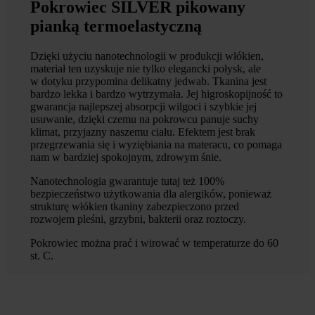
Pokrowiec SILVER pikowany
pianką termoelastyczną
Dzięki użyciu nanotechnologii w produkcji włókien,
materiał ten uzyskuje nie tylko elegancki połysk, ale
w dotyku przypomina delikatny jedwab. Tkanina jest
bardzo lekka i bardzo wytrzymała. Jej higroskopijność to
gwarancja najlepszej absorpcji wilgoci i szybkie jej
usuwanie, dzięki czemu na pokrowcu panuje suchy
klimat, przyjazny naszemu ciału. Efektem jest brak
przegrzewania się i wyziębiania na materacu, co pomaga
nam w bardziej spokojnym, zdrowym śnie.
Nanotechnologia gwarantuje tutaj też 100%
bezpieczeństwo użytkowania dla alergików, ponieważ
strukturę włókien tkaniny zabezpieczono przed
rozwojem pleśni, grzybni, bakterii oraz roztoczy.
Pokrowiec można prać i wirować w temperaturze do 60
st. C.