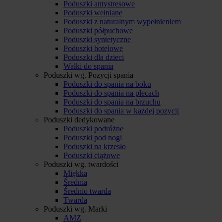
Poduszki antystresowe
Poduszki wełniane
Poduszki z naturalnym wypełnieniem
Poduszki półpuchowe
Poduszki syntetyczne
Poduszki hotelowe
Poduszki dla dzieci
Wałki do spania
Poduszki wg. Pozycji spania
Poduszki do spania na boku
Poduszki do spania na plecach
Poduszki do spania na brzuchu
Poduszki do spania w każdej pozycji
Poduszki dedykowane
Poduszki podróżne
Poduszki pod nogi
Poduszki na krzesło
Poduszki ciążowe
Poduszki wg. twardości
Miękka
Średnia
Średnio twarda
Twarda
Poduszki wg. Marki
AMZ