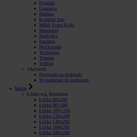
Dorelan
Gomarco
Hilding
Komfort Snu
M&K Foam Koło
Materasso
Mollyflex
Paradies
PerDormire
Technogel
Tempur
Velfont
Akcesoria
Poszewki na poduszki
Wypełnienie do poduszek
Meble
Łóżka wg. Rozmiaru
Łóżka 80x200
Łóżka 90×200
Łóżka 100×200
Łóżka 120x200
Łóżka 140x200
Łóżka 160x200
Łóżka 180x200