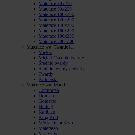
Materace 80x200
Materace 90x200
Materace 100x200
Materace 120x200
Materace 140x200
Materace 160x200
Materace 180x200
Materace 200×200
Materace wg. Twardości
Miękki
Miękki / średnio twardy
Średnio twardy
Średnio twardy / twardy
Twardy
Partnerski
Materace wg. Marki
Comforteo
Dorelan
Gomarco
Hilding
Karibian
King Koil
M&K Foam Koło
Materasso
Mollyflex