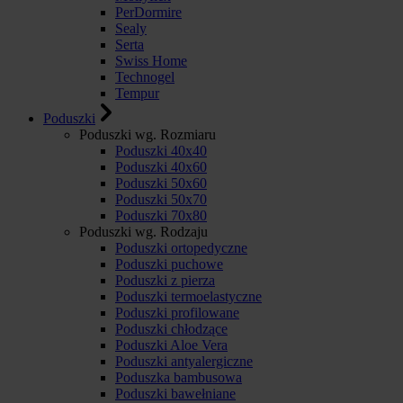
PerDormire
Sealy
Serta
Swiss Home
Technogel
Tempur
Poduszki
Poduszki wg. Rozmiaru
Poduszki 40x40
Poduszki 40x60
Poduszki 50x60
Poduszki 50x70
Poduszki 70x80
Poduszki wg. Rodzaju
Poduszki ortopedyczne
Poduszki puchowe
Poduszki z pierza
Poduszki termoelastyczne
Poduszki profilowane
Poduszki chłodzące
Poduszki Aloe Vera
Poduszki antyalergiczne
Poduszka bambusowa
Poduszki bawełniane