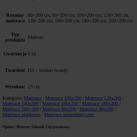
Rozmiar
80×200 cm, 90×200 cm, 100×200 cm, 120×200 cm,
materaca
140×200 cm, 160×200 cm, 180×200 cm, 200×200 cm
Typ
Materac
produktu
Gwarancja
6 lat
Twardość
H3 – średnio twardy
Wysokość
25 cm
Kategorie:
Materace
/
Materace 100x200
/
Materace 120x200
/
Materace 140x200
/
Materace 160x200
/
Materace 180x200
/
Materace 200×200
/
Materace 80x200
/
Materace 90x200
/
Materace piankowe
/
Materace termoelastyczne
Opinie:
Materac Gdańsk City piankowy