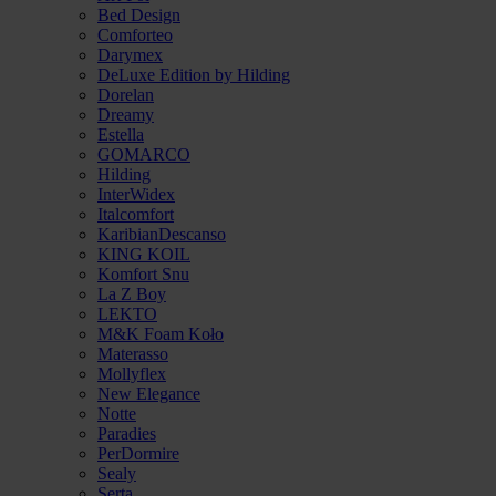
Bed Design
Comforteo
Darymex
DeLuxe Edition by Hilding
Dorelan
Dreamy
Estella
GOMARCO
Hilding
InterWidex
Italcomfort
KaribianDescanso
KING KOIL
Komfort Snu
La Z Boy
LEKTO
M&K Foam Koło
Materasso
Mollyflex
New Elegance
Notte
Paradies
PerDormire
Sealy
Serta