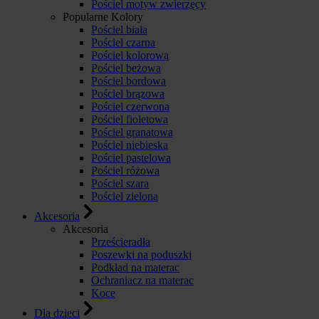
Pościel motyw zwierzęcy
Popularne Kolory
Pościel biała
Pościel czarna
Pościel kolorowa
Pościel beżowa
Pościel bordowa
Pościel brązowa
Pościel czerwona
Pościel fioletowa
Pościel granatowa
Pościel niebieska
Pościel pastelowa
Pościel różowa
Pościel szara
Pościel zielona
Akcesoria
Akcesoria
Prześcieradła
Poszewki na poduszki
Podkład na materac
Ochraniacz na materac
Koce
Dla dzieci