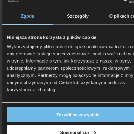
Zgoda
Szczegóły
O plikach c
Niniejsza strona korzysta z plików cookie
Wykorzystujemy pliki cookie do spersonalizowania treści i r
aby oferować funkcje społecznościowe i analizować ruch w 
witrynie. Informacje o tym, jak korzystasz z naszej witryny,
udostępniamy partnerom społecznościowym, reklamowym i
analitycznym. Partnerzy mogą połączyć te informacje z inn
danymi otrzymanymi od Ciebie lub uzyskanymi podczas
506 626 678
- Zamów telefonicznie
korzystania z ich usług.
Zadzwoń i dowiedz się, jak dostać rabat!
Zezwól na wszystkie
Spersonalizuj