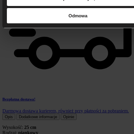
Odmowa
Bezpłatna dostawa!
Darmowa dostawa kurierem, również przy płatności za pobraniem.
Opis
Dodatkowe informacje
Opinie
Wysokość:
25 cm
Rodzaj:
piankowy