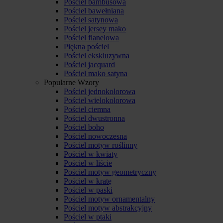
Pościel bambusowa
Pościel bawełniana
Pościel satynowa
Pościel jersey mako
Pościel flanelowa
Piękna pościel
Pościel ekskluzywna
Pościel jacquard
Pościel mako satyna
Popularne Wzory
Pościel jednokolorowa
Pościel wielokolorowa
Pościel ciemna
Pościel dwustronna
Pościel boho
Pościel nowoczesna
Pościel motyw roślinny
Pościel w kwiaty
Pościel w liście
Pościel motyw geometryczny
Pościel w kratę
Pościel w paski
Pościel motyw ornamentalny
Pościel motyw abstrakcyjny
Pościel w ptaki