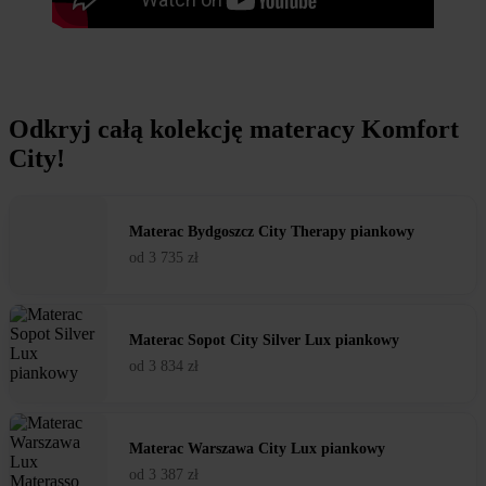
Odkryj całą kolekcję materacy Komfort
City!
Materac Bydgoszcz City Therapy piankowy
od
3 735
zł
Materac Sopot City Silver Lux piankowy
od
3 834
zł
Materac Warszawa City Lux piankowy
od
3 387
zł