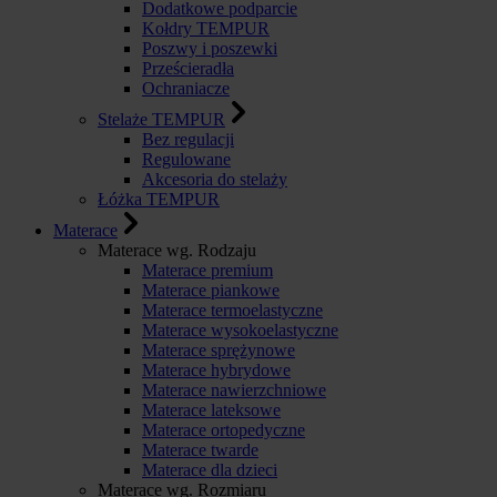
Dodatkowe podparcie
Kołdry TEMPUR
Poszwy i poszewki
Prześcieradła
Ochraniacze
Stelaże TEMPUR
Bez regulacji
Regulowane
Akcesoria do stelaży
Łóżka TEMPUR
Materace
Materace wg. Rodzaju
Materace premium
Materace piankowe
Materace termoelastyczne
Materace wysokoelastyczne
Materace sprężynowe
Materace hybrydowe
Materace nawierzchniowe
Materace lateksowe
Materace ortopedyczne
Materace twarde
Materace dla dzieci
Materace wg. Rozmiaru