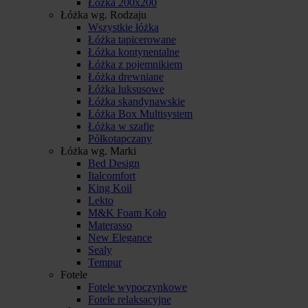
Łóżka 200x200
Łóżka wg. Rodzaju
Wszystkie łóżka
Łóżka tapicerowane
Łóżka kontynentalne
Łóżka z pojemnikiem
Łóżka drewniane
Łóżka luksusowe
Łóżka skandynawskie
Łóżka Box Multisystem
Łóżka w szafie
Półkotapczany
Łóżka wg. Marki
Bed Design
Italcomfort
King Koil
Lekto
M&K Foam Koło
Materasso
New Elegance
Sealy
Tempur
Fotele
Fotele wypoczynkowe
Fotele relaksacyjne