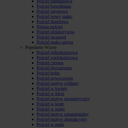
Pościel bambusowa
Pościel bawełniana
Pościel satynowa
Pościel jersey mako
Pościel flanelowa
Piękna pościel
Pościel ekskluzywna
Pościel jacquard
Pościel mako satyna
Popularne Wzory
Pościel jednokolorowa
Pościel wielokolorowa
Pościel ciemna
Pościel dwustronna
Pościel boho
Pościel nowoczesna
Pościel motyw roślinny
Pościel w kwiaty
Pościel w liście
Pościel motyw geometryczny
Pościel w kratę
Pościel w paski
Pościel motyw ornamentalny
Pościel motyw abstrakcyjny
Pościel w ptaki