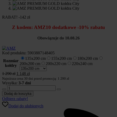
RABAT! -142 zł
Z kodem:
AMZ10
dodatkowe -10% rabatu
Obowiązuje do 10.08.26
Kod produktu:
5903887148405
135x200 cm
155x200 cm
180x200 cm
Rozmiar
200x200 cm
200x220 cm
220x240 cm
kołdry
Pierwotna
Aktualna
1 290
zł
1 148
zł
cena
cena
Najniższa cena 30 dni przed promocją: 1 290 zł
wynosiła:
wynosi:
Wysyłka:
3-7 dni
ilość
1
1
AMZ
290 zł.
148 zł.
Dodaj do koszyka
PREMIUM
Odbierz rabaty!
GOLD
Dodaj do ulubionych
kołdra
City