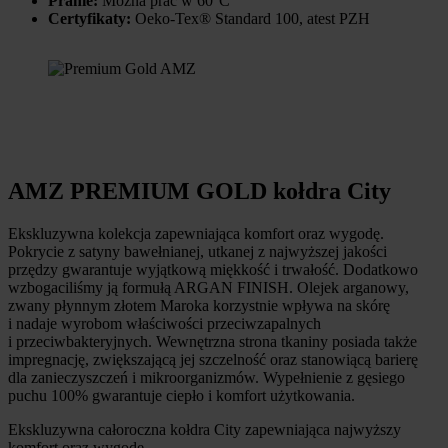
Pranie:
Można prać w 60°C
Certyfikaty:
Oeko-Tex® Standard 100, atest PZH
AMZ PREMIUM GOLD kołdra City
Ekskluzywna kolekcja zapewniająca komfort oraz wygodę.
Pokrycie z satyny bawełnianej, utkanej z najwyższej jakości
przędzy gwarantuje wyjątkową miękkość i trwałość. Dodatkowo
wzbogaciliśmy ją formułą ARGAN FINISH. Olejek arganowy,
zwany płynnym złotem Maroka korzystnie wpływa na skórę
i nadaje wyrobom właściwości przeciwzapalnych
i przeciwbakteryjnych. Wewnętrzna strona tkaniny posiada także
impregnację, zwiększającą jej szczelność oraz stanowiącą barierę
dla zanieczyszczeń i mikroorganizmów. Wypełnienie z gęsiego
puchu 100% gwarantuje ciepło i komfort użytkowania.
Ekskluzywna całoroczna kołdra City zapewniająca najwyższy
komfort oraz wygodę.