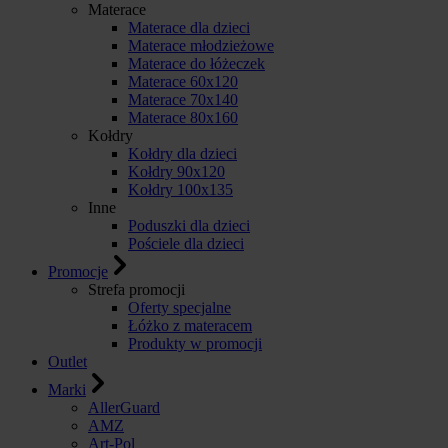
Materace
Materace dla dzieci
Materace młodzieżowe
Materace do łóżeczek
Materace 60x120
Materace 70x140
Materace 80x160
Kołdry
Kołdry dla dzieci
Kołdry 90x120
Kołdry 100x135
Inne
Poduszki dla dzieci
Pościele dla dzieci
Promocje
Strefa promocji
Oferty specjalne
Łóżko z materacem
Produkty w promocji
Outlet
Marki
AllerGuard
AMZ
Art-Pol