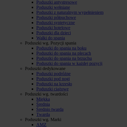
Poduszki antystresowe
Poduszki wełniane
Poduszki z naturalnym wypełnieniem
Poduszki półpuchowe
Poduszki syntetyczne
Poduszki hotelowe
Poduszki dla dzieci
Wałki do spania
Poduszki wg. Pozycji spania
Poduszki do spania na boku
Poduszki do spania na plecach
Poduszki do spania na brzuchu
Poduszki do spania w każdej pozycji
Poduszki dedykowane
Poduszki podróżne
Poduszki pod nogi
Poduszki na krzesło
Poduszki ciążowe
Poduszki wg. twardości
Miękka
Średnia
Średnio twarda
Twarda
Poduszki wg. Marki
AMZ