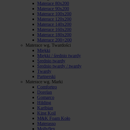
Materace 80x200
Materace 90x200
Materace 100x200
Materace 120x200
Materace 140x200
Materace 160x200
Materace 180x200
Materace 200×200
Materace wg. Twardości
Miękki
Miękki / średnio twardy
Średnio twardy
Średnio twardy / twardy
Twardy
Partnerski
Materace wg. Marki
Comforteo
Dorelan
Gomarco
Hilding
Karibian
King Koil
M&K Foam Koło
Materasso
Mollyflex