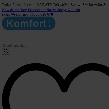
Tydzień niskich cen – RABATY DO -40%! Sprawdź w koszyku ⨠
Newsletter
Blog
Producenci
Nasze sklepy
Kontakt
sklep@salonsnu.pl
506 626 678
Wyszukiwarka
produktów