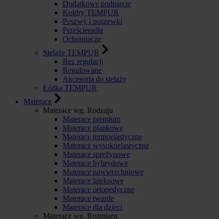
Dodatkowe podparcie
Kołdry TEMPUR
Poszwy i poszewki
Prześcieradła
Ochraniacze
Stelaże TEMPUR
Bez regulacji
Regulowane
Akcesoria do stelaży
Łóżka TEMPUR
Materace
Materace wg. Rodzaju
Materace premium
Materace piankowe
Materace termoelastyczne
Materace wysokoelastyczne
Materace sprężynowe
Materace hybrydowe
Materace nawierzchniowe
Materace lateksowe
Materace ortopedyczne
Materace twarde
Materace dla dzieci
Materace wg. Rozmiaru