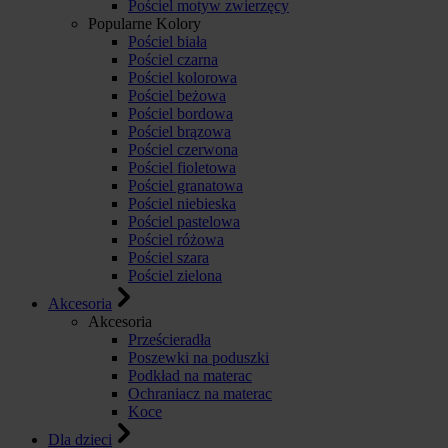
Pościel motyw zwierzęcy
Popularne Kolory
Pościel biała
Pościel czarna
Pościel kolorowa
Pościel beżowa
Pościel bordowa
Pościel brązowa
Pościel czerwona
Pościel fioletowa
Pościel granatowa
Pościel niebieska
Pościel pastelowa
Pościel różowa
Pościel szara
Pościel zielona
Akcesoria
Akcesoria
Prześcieradła
Poszewki na poduszki
Podkład na materac
Ochraniacz na materac
Koce
Dla dzieci