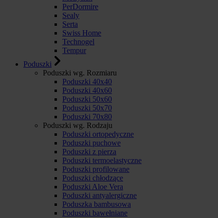
PerDormire
Sealy
Serta
Swiss Home
Technogel
Tempur
Poduszki
Poduszki wg. Rozmiaru
Poduszki 40x40
Poduszki 40x60
Poduszki 50x60
Poduszki 50x70
Poduszki 70x80
Poduszki wg. Rodzaju
Poduszki ortopedyczne
Poduszki puchowe
Poduszki z pierza
Poduszki termoelastyczne
Poduszki profilowane
Poduszki chłodzące
Poduszki Aloe Vera
Poduszki antyalergiczne
Poduszka bambusowa
Poduszki bawełniane