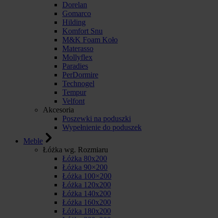
Dorelan
Gomarco
Hilding
Komfort Snu
M&K Foam Koło
Materasso
Mollyflex
Paradies
PerDormire
Technogel
Tempur
Velfont
Akcesoria
Poszewki na poduszki
Wypełnienie do poduszek
Meble
Łóżka wg. Rozmiaru
Łóżka 80x200
Łóżka 90×200
Łóżka 100×200
Łóżka 120x200
Łóżka 140x200
Łóżka 160x200
Łóżka 180x200