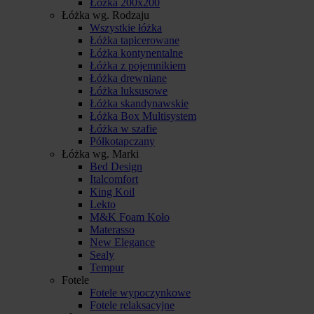
Łóżka 200x200
Łóżka wg. Rodzaju
Wszystkie łóżka
Łóżka tapicerowane
Łóżka kontynentalne
Łóżka z pojemnikiem
Łóżka drewniane
Łóżka luksusowe
Łóżka skandynawskie
Łóżka Box Multisystem
Łóżka w szafie
Półkotapczany
Łóżka wg. Marki
Bed Design
Italcomfort
King Koil
Lekto
M&K Foam Koło
Materasso
New Elegance
Sealy
Tempur
Fotele
Fotele wypoczynkowe
Fotele relaksacyjne