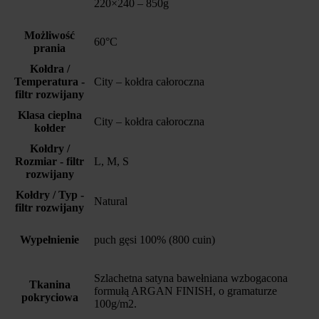
220×240 – 850g
Możliwość
60°C
prania
Kołdra /
Temperatura -
City – kołdra całoroczna
filtr rozwijany
Klasa cieplna
City – kołdra całoroczna
kołder
Kołdry /
Rozmiar - filtr
L, M, S
rozwijany
Kołdry / Typ -
Natural
filtr rozwijany
Wypełnienie
puch gęsi 100% (800 cuin)
Szlachetna satyna bawełniana wzbogacona
Tkanina
formułą ARGAN FINISH, o gramaturze
pokryciowa
100g/m2.