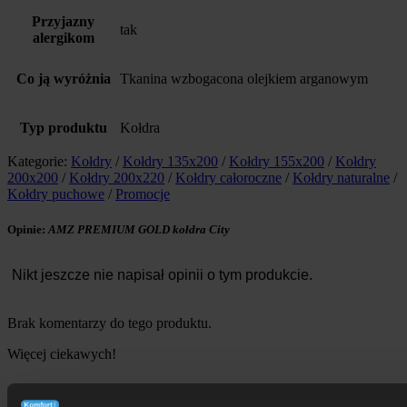
Przyjazny
tak
alergikom
Co ją wyróżnia
Tkanina wzbogacona olejkiem arganowym
Typ produktu
Kołdra
Kategorie:
Kołdry
/
Kołdry 135x200
/
Kołdry 155x200
/
Kołdry
200x200
/
Kołdry 200x220
/
Kołdry całoroczne
/
Kołdry naturalne
/
Kołdry puchowe
/
Promocje
Opinie:
AMZ PREMIUM GOLD kołdra City
Nikt jeszcze nie napisał opinii o tym produkcie.
Brak komentarzy do tego produktu.
Więcej ciekawych!
Więcej z kategorii
Kołdry
: