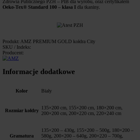
Zdrowia Publicznego PZH – PIB dla wyrobu, oraz certyfikatem
Oeko-Tex® Standard 100 – klasa I
dla tkaniny.
Produkt: AMZ PREMIUM GOLD kołdra City
SKU / Indeks:
Producent:
Informacje dodatkowe
Kolor
Biały
135×200 cm, 155×200 cm, 180×200 cm,
Rozmiar kołdry
200×200 cm, 200×220 cm, 220×240 cm
135×200 – 430g, 155×200 – 500g, 180×200 –
Gramatura
580g, 200×200 – 640g, 200×220 – 700g,