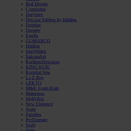
Bed Design
Comforteo
Darymex
DeLuxe Edition by Hilding
Dorelan
Dreamy
Estella
GOMARCO
Hilding
InterWidex
Italcomfort
KaribianDescanso
KING KOIL
Komfort Snu
La Z Boy
LEKTO
M&K Foam Koło
Materasso
Mollyflex
New Elegance
Notte
Paradies
PerDormire
Sealy
Serta